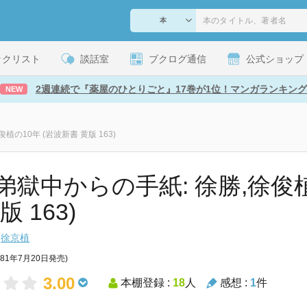
ックリスト
談話室
ブクログ通信
公式ショップ
2週連続で『薬屋のひとりごと』17巻が1位！マンガランキング
NEW
植の10年 (岩波新書 黄版 163)
弟獄中からの手紙: 徐勝,徐俊植
版 163)
徐京植
981年7月20日発売)
3.00
本棚登録 :
18
人
感想 :
1
件