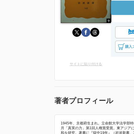
購入
サイトに貼り付ける
著者プロフィール
1945年、京都府生まれ。立命館大学法学部
月「真実の力」第1回人権賞受賞。東アジア
和を研究。著書に『獄中19年』（岩波新書、