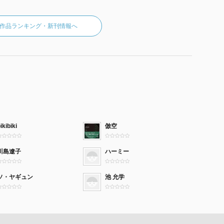
作品ランキング・新刊情報へ
ikibiki
倣空
川島遼子
ハーミー
ソ・ヤギュン
池 允学