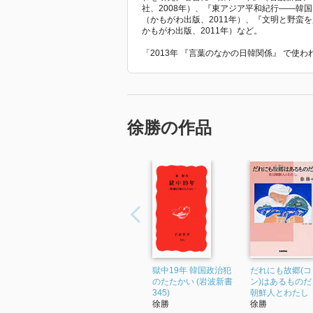
社、2008年）、『東アジア平和紀行――韓
（かもがわ出版、2011年）、『文明と野蛮
かもがわ出版、2011年）など。
「2013年 『言葉のなかの日韓関係』 で使
徐勝の作品
獄中19年 韓国政治犯
だれにも故郷(コ
のたたかい (岩波新書
ン)はあるものだ
345)
朝鮮人とわたし
徐勝
徐勝