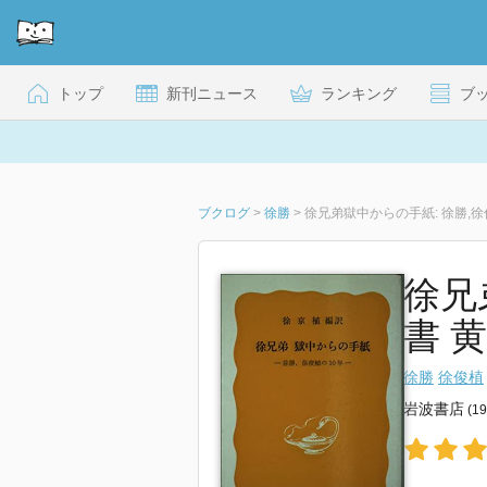
トップ
新刊ニュース
ランキング
ブ
ブクログ
>
徐勝
>
徐兄弟獄中からの手紙: 徐勝,徐俊
徐兄
書 黄
徐勝
徐俊植
岩波書店
(1