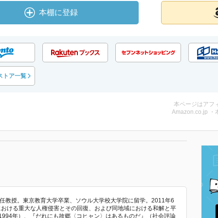
本棚に登録
ストア一覧
本ページはアフ
Amazon.co.jp 
特任教授。東京教育大学卒業、ソウル大学校大学院に留学。2011年6
における重大な人権侵害とその回復、および同地域における和解と平
1994年）、『だれにも故郷〈コヒャン〉はあるものだ』（社会評論