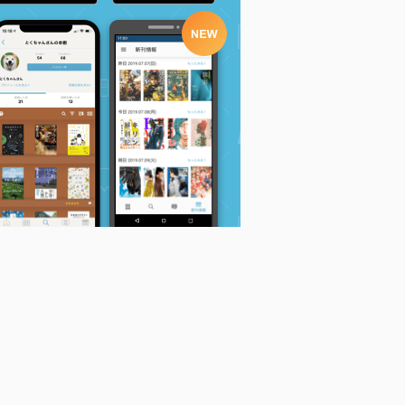
徐勝の東アジア平和紀
言葉のなかの日韓関係
韓国初代大法院長 金
ア
行 韓国、台湾、沖縄
教育・翻訳通訳・生活
炳魯 評伝 抗日弁護士
をめぐって
(立命館大学コリア研
から韓国司法の定礎者
徐勝
究センター叢...
へ