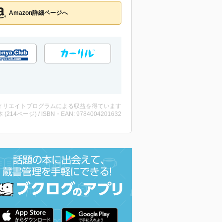
Amazon詳細ページへ
ィリエイトプログラムによる収益を得ています
・本 (214ページ) / ISBN・EAN: 9784004201632