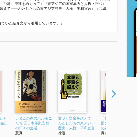
国、台湾、沖縄をめぐって』『東アジアの国家暴力と人権・平和』
を超えて――わたしたちの東アジア歴史・人権・平和宣言』（共編、
われていた紹介文から引用しています。」
ヒャ
ナヌムの家のハルモニ
文明と野蛮を超えて
「韓流」のうち外 韓
 在日
たち 元日本軍慰安婦
わたしたちの東アジア
国の文化力と東アジ
の日々の生活
歴史・人権・平和宣言
の融合反応
慧真
徐勝
庵逧由香