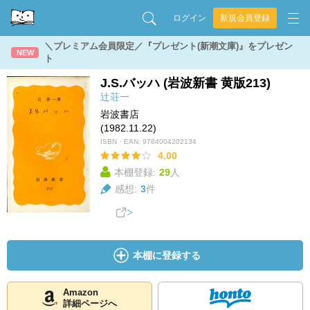
ログイン
新規会員登録
＼プレミアム会員限定／『プレゼント(新潮文庫)』をプレゼン
NEW
ト
J.S.バッハ (岩波新書 黄版213)
辻荘一
岩波書店
(1982.11.22)
ISBN・EAN:
9784004202134
4.00
本棚登録:
29
人
感想:
3
件
本棚に登録する
Amazon
詳細ページへ