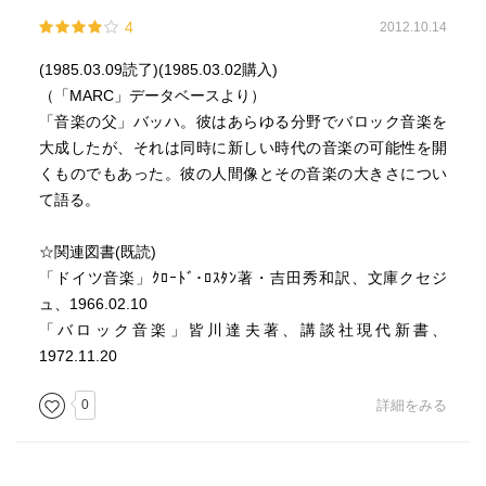
4
2012.10.14
(1985.03.09読了)(1985.03.02購入)
（「MARC」データベースより）
「音楽の父」バッハ。彼はあらゆる分野でバロック音楽を
大成したが、それは同時に新しい時代の音楽の可能性を開
くものでもあった。彼の人間像とその音楽の大きさについ
て語る。
☆関連図書(既読)
「ドイツ音楽」ｸﾛｰﾄﾞ･ﾛｽﾀﾝ著・吉田秀和訳、文庫クセジ
ュ、1966.02.10
「バロック音楽」皆川達夫著、講談社現代新書、
1972.11.20
0
詳細をみる