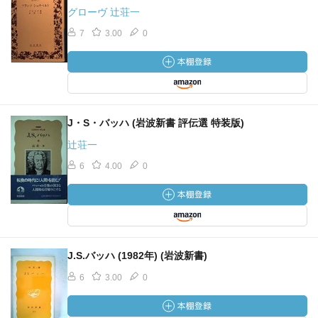
グローヴ 辻荘一
7
3.00
0
J・S・バッハ (岩波新書 評伝選 特装版)
辻荘一
6
4.00
0
J.S.バッハ (1982年) (岩波新書)
6
3.00
0