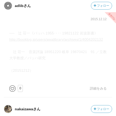
adlibさん
フォロー
2015.12.12
── 辻 荘一《バッハ 1955‥‥ 19821122 岩波新書》
http://booklog.jp/users/awalibrary/archives/1/4004202132
辻 荘一 音楽評論 18951220 岐阜 19870421 91 ／立教
大学教授／バッハ研究
（20151212）
0
詳細をみる
nakaizawaさん
フォロー