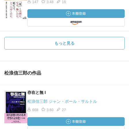
147
3.48
16
もっと見る
松浪信三郎の作品
存在と無 I
松浪信三郎 ジャン・ポール・サルトル
668
3.60
27