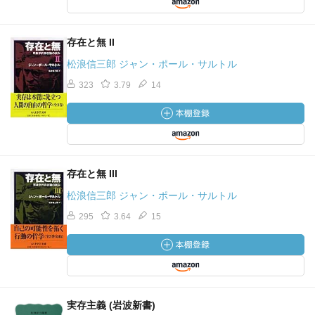
存在と無 II
松浪信三郎 ジャン・ポール・サルトル
323
3.79
14
存在と無 III
松浪信三郎 ジャン・ポール・サルトル
295
3.64
15
実存主義 (岩波新書)