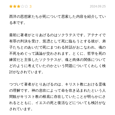
3
2024.09.25
西洋の思想家たちが死について思索した内容を紹介してい
る本です。
最初に著者がとりあげるのはソクラテスです。アテナイで
有罪の判決を受け、慫慂として死に臨もうとする彼が、弟
子たちとのあいだで死にまつわる対話がおこなわれ、魂の
不死をめぐって議論が交わされます。とくに、哲学を死の
練習だと主張したソクラテスが、魂と肉体の関係について
どのように考えていたのかという問題についてくわしく検
討がなされています。
つづいて著者がとりあげるのは、キリスト教における霊魂
の理解です。神の息吹によって命を吹き込まれたという人
間観がキリスト教の根底に存在していたことが明らかにさ
れるとともに、イエスの死と復活などについても検討がな
されています。