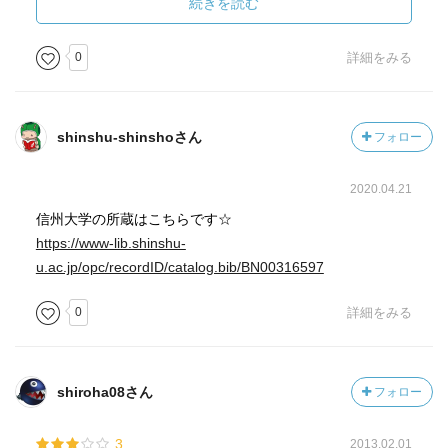
・愛知者は身体との関わり合いの中から、自分の霊魂をで
続きを読む
きるだけ解き放つ者である
0
詳細をみる
・正しく哲学するとは、心安らかに死ぬ稽古をすること
・霊魂が不浄なまま、肉体から離れると、その霊魂は身体
shinshu-shinshoさん
フォロー
の欲求や快楽に魅せられ、いわば身体の身内になってしま
う。
2020.04.21
・実際にはまったくの善人も全くの悪人も極わずかで、大
信州大学の所蔵はこちらです☆
多数はその中間である
https://www-lib.shinshu-
u.ac.jp/opc/recordID/catalog.bib/BN00316597
・「もしやこれが死であったなら・・」と死に向かって考
0
詳細をみる
え自分を鍛え、強くする。
・人間はどうすれば自由に生きられるか？
死を軽んじればいい
shiroha08さん
フォロー
・享受の尺度は我々がそこに注ぎ込む熱意の多少に依存す
3
2013.02.01