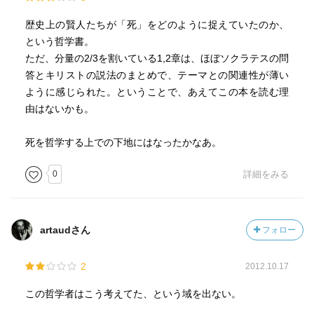
る
歴史上の賢人たちが「死」をどのように捉えていたのか、
・辛い思いにとらわれた時は、少なくとも別の思いにこれ
という哲学書。
を置き換えるがいい。
ただ、分量の2/3を割いている1,2章は、ほぼソクラテスの問
答とキリストの説法のまとめで、テーマとの関連性が薄い
・人は死の深淵を覗かせる孤独と倦怠から目を背けられ、
ように感じられた。ということで、あえてこの本を読む理
熱中できるものなら何でもいい。それに熱中することに気
由はないかも。
晴らしがある。（これには戦争の危険、宮廷の苦労、仕事
の労苦さえも含まれる）
死を哲学する上での下地にはなったかなあ。
0
詳細をみる
・我々は、我々と同じような仲間との交際に安住すること
を楽しみとしている。彼らは我々と同様に無力である。彼
らは我々を助けてくれないであろう。人は一人死ぬだろ
う。
artaudさん
フォロー
・死を覚悟するとは、私の死を予見されない、予期されな
2
2012.10.17
い事として考慮に入れるだけの事である。
この哲学者はこう考えてた、という域を出ない。