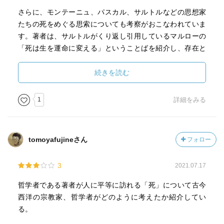
さらに、モンテーニュ、パスカル、サルトルなどの思想家
たちの死をめぐる思索についても考察がおこなわれていま
す。著者は、サルトルがくり返し引用しているマルローの
「死は生を運命に変える」ということばを紹介し、存在と
意識の間に無をさしはさむ対自存在そのものの無化とし
て、死の不条理性を理解しようとしています。
続きを読む
こうした著者の立場は、宗教の領域に立ち入らず、あくま
1
詳細をみる
で哲学の領域に踏みとどまって死について思索を展開する
という姿勢につらぬかれています。ただ、死それ自体につ
いて積極的に語ることをさし控えるこうした態度に、もの
tomoyafujineさん
フォロー
足りなさをおぼえる読者もいるかもしれません。
3
2021.07.17
哲学者である著者が人に平等に訪れる「死」について古今
西洋の宗教家、哲学者がどのように考えたか紹介してい
る。