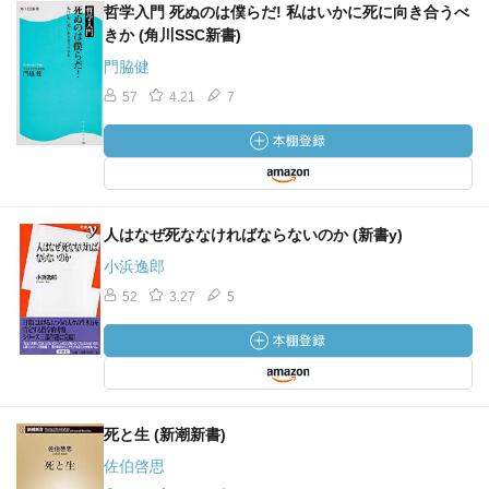
哲学入門 死ぬのは僕らだ! 私はいかに死に向き合うべ
きか (角川SSC新書)
門脇健
57
4.21
7
人はなぜ死ななければならないのか (新書y)
小浜逸郎
52
3.27
5
死と生 (新潮新書)
佐伯啓思