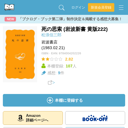
ログイン
新規会員登録
「ブクログ・ブック第二弾」制作決定＆掲載する感想大募集！
NEW
死の思索 (岩波新書 黄版222)
松浪信三郎
岩波書店
(1983.02.21)
ISBN・EAN:
9784004202226
2.82
本棚登録:
107
人
感想:
9
件
本棚に登録する
Amazon
詳細ページへ