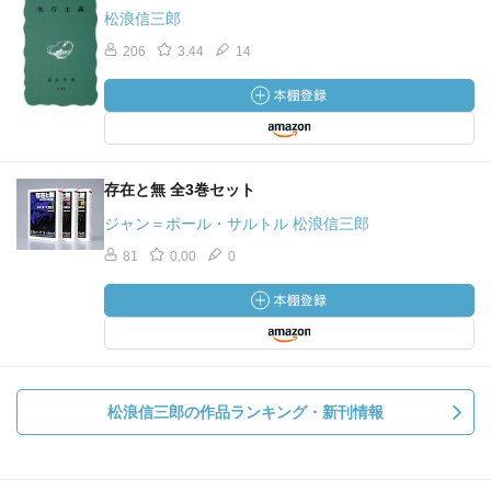
松浪信三郎
206
3.44
14
存在と無 全3巻セット
ジャン＝ポール・サルトル 松浪信三郎
81
0.00
0
松浪信三郎の作品ランキング・新刊情報