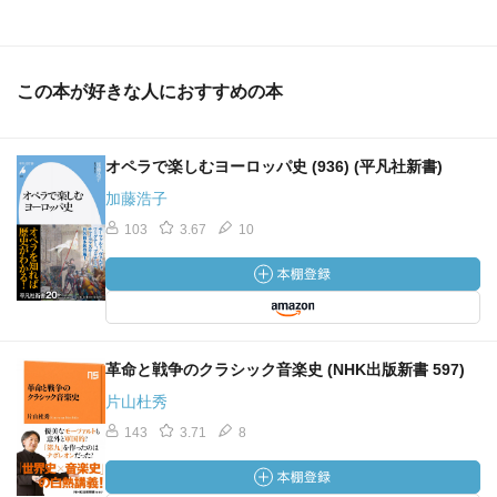
この本が好きな人におすすめの本
オペラで楽しむヨーロッパ史 (936) (平凡社新書)
加藤浩子
103
3.67
10
革命と戦争のクラシック音楽史 (NHK出版新書 597)
片山杜秀
143
3.71
8