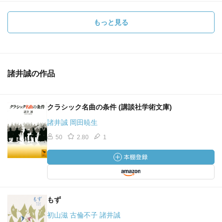
もっと見る
諸井誠の作品
クラシック名曲の条件 (講談社学術文庫)
諸井誠 岡田暁生
50
2.80
1
もず
初山滋 古倫不子 諸井誠