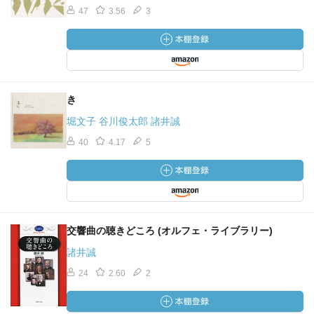
47
3.56
3
き
堀文子 谷川俊太郎 諸井誠
40
4.17
5
交響曲の聴きどころ (オルフェ・ライブラリー)
諸井誠
24
2.60
2