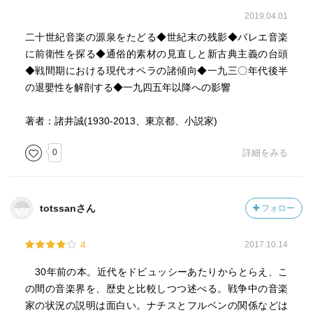
2019.04.01
二十世紀音楽の源泉をたどる◆世紀末の残影◆バレエ音楽
に前衛性を探る◆通俗的素材の見直しと新古典主義の台頭
◆戦間期における現代オペラの諸傾向◆一九三〇年代後半
の退嬰性を解剖する◆一九四五年以降への影響
著者：諸井誠(1930-2013、東京都、小説家)
0
詳細をみる
totssanさん
フォロー
4
2017.10.14
30年前の本。近代をドビュッシーあたりからとらえ、こ
の間の音楽界を、歴史と比較しつつ述べる。戦争中の音楽
家の状況の説明は面白い。ナチスとフルベンの関係などは