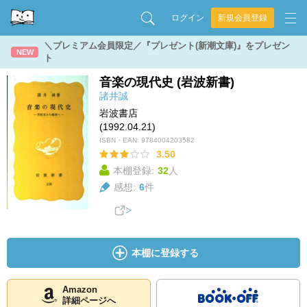
ログイン
新規会員登録
＼プレミアム会員限定／『プレゼント(新潮文庫)』をプレゼン
NEW
ト
音楽の現代史 (岩波新書)
諸井誠
岩波書店
(1992.04.21)
ISBN・EAN:
9784004203582
3.50
本棚登録:
32
人
感想:
6
件
本棚に登録する
Amazon
詳細ページへ