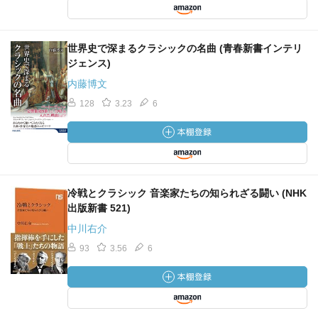
世界史で深まるクラシックの名曲 (青春新書インテリ
ジェンス)
内藤博文
128
3.23
6
冷戦とクラシック 音楽家たちの知られざる闘い (NHK
出版新書 521)
中川右介
93
3.56
6