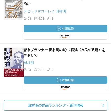
るか
デビッドマコーレイ 田村明
64
3.71
1
都市プランナー 田村明の闘い 横浜〈市民の政府〉を
めざして
田村明
34
3.83
2
田村明の作品ランキング・新刊情報