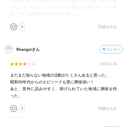
は旧来の村や計画都市とは性質の異なる共同体であると言
然とのエコシステムを破壊している。
っている。何よりもまちづくりを続けると楽しいことがあ
まちは、人々が自分で把握できる範囲である。まちという
る、そんな期待が持てる本だと思う。
単位は、人間の側から見た単位。便宜的、機械的に分けた
単位ではなく、身近な血の通った心情的単位。身近な街を
1
詳細をみる
認識することによって初めて自分としての取り組む糸口が
見えてくる。
まちという共同の場。つくる対象として、モノづくり、シ
Shangziさん
フォロー
ゴトづくり、クラシづくり、シクミづくり、ルールづく
り、ヒトづくり、コトおこしとなり、別の切り口で言う
4
2005.11.06
と、機能づくり、個性づくり、魅力づくり、活力づくり、
意識づくり、イメージづくりとなる。まちづくりの目標と
まだまだ知らない地域の活動がたくさんあると思った。
して、安全性、保健性、利便性、アニメティとなる。部分
昭和30年代からのエピソードも実に興味深い！
のまちを積み重ねて、全体的なまちを作る。
あと、意外に読みやすく、挙げられていた地域に興味を持
行政の仕事は、企画を作ることよりも、企画を調整するこ
った。
とによってなりたっていく。縦割りを、どう横につなげる
かによって、全体が作れるようになる。
1
詳細をみる
まちづくりの基本理念は、トータルの理念、システムの理
念、共有環境の理念、市民共用・共益の理念、市民共存・
共生の理念、市民協働・共責の李燃、市民共感・共愛の理