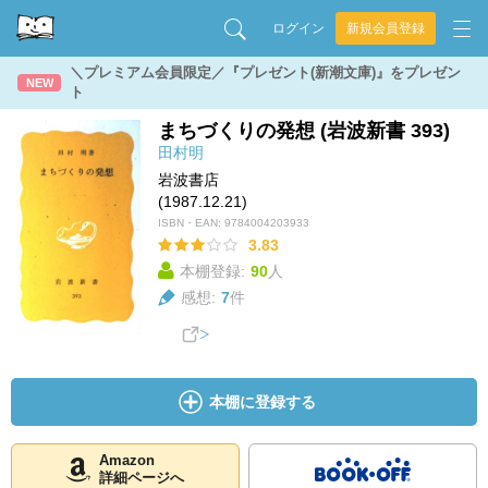
ログイン
新規会員登録
＼プレミアム会員限定／『プレゼント(新潮文庫)』をプレゼン
NEW
ト
まちづくりの発想 (岩波新書 393)
田村明
岩波書店
(1987.12.21)
ISBN・EAN:
9784004203933
3.83
本棚登録:
90
人
感想:
7
件
本棚に登録する
Amazon
詳細ページへ