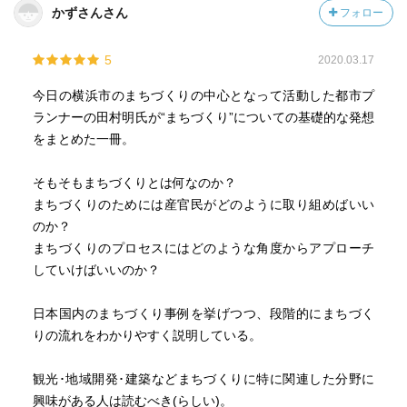
かずさんさん
フォロー
念、相互交流の理念、内発性の理念。ふーむ。すごい。
そのことによって、総合性主体性、地域の個性確立、継続
5
2020.03.17
的創造性を育む。一番重要なのは、実践するということ
だ。思想から現場へ。現場から実践へ。そのことがまちを
今日の横浜市のまちづくりの中心となって活動した都市プ
愛するということになる。
ランナーの田村明氏が“まちづくり”についての基礎的な発想
横浜のプランを作った田村明である。そのまちづくりに関
をまとめた一冊。
する言葉の整理はミゴトだ。
そもそもまちづくりとは何なのか？
まちづくりのためには産官民がどのように取り組めばいい
のか？
まちづくりのプロセスにはどのような角度からアプローチ
していけばいいのか？
日本国内のまちづくり事例を挙げつつ、段階的にまちづく
りの流れをわかりやすく説明している。
観光･地域開発･建築などまちづくりに特に関連した分野に
興味がある人は読むべき(らしい)。