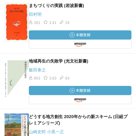
まちづくりの実践 (岩波新書)
田村明
261
3.41
24
地域再生の失敗学 (光文社新書)
飯田泰之
853
3.63
63
どうする地方創生 2020年からの新スキーム (日経プ
レミアシリーズ)
山崎史郎 小黒一正