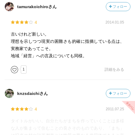
市化の時代から、都市の時代の入り口に立っている。
tamurakoichiroさん
フォロー
都市化の時代は、人間を便利さを与えたが、また人間に強
度のストレスを加え、人間関係を解体させた。農村に都市
4
2014.01.05
生活を持ち込み、生活様式も都市化した。
人間が人間らしく生き生きと暮らしていける街づくりが求
古いけれど新しい。
められている。
理想を示しつつ現実の困難さも的確に指摘している点は、
都市現象とは、①食糧、エネルギーなどの生活を支える必
実務家であってこそ。
需物資を自給自足できない。農村も同じ問題を抱えてい
地域「経営」への言及についても同様。
る。②都市は、多様な人が集まり、物や情報が交流する場
である。都市は解放性を持っている。③都市は、資質の
1
詳細をみる
人々による共同生活集団である。異質性や多様性を許容し
ながら、まとまりを保つ道を見出すのが都市の宿命。④さ
まざまな共同生活手段がいる。⑤都市は、全体の共同性の
knzsdaichiさん
フォロー
仕組みや共同体が見えなくなっている。農村は自然サイク
ルの中で動いている見えやすい。
4
2011.07.25
見えなくなっていることで、煩わしさがなくなるのが都市
である。
タイトルがいい。自分たちがまちを作っていくことは多様
この五つの都市現象は、文明史的な必然の流れ。
な人が集まって住むことの良さそのものであり、「まち」
都市の巨大化、非人格化、機械化が、人間性を失わせ、自