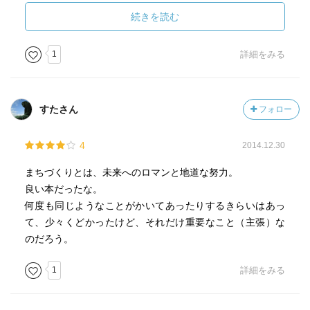
自治体や市民の役割を明確にして、地域的な個性や魅力を
続きを読む
高め、土地利用や開発についてもっと合理的なルールが存
在すべきこと、都市づくりには戦略性と総合的実践力が必
1
詳細をみる
要。そのシステムを作り人を育てる。
横浜で。六つの戦略的な骨格的プロジェクト。「横浜の都
市づくり」市民が作る横浜の未来。新しいまちづくり。
すたさん
フォロー
町、街ではなく、ひらがなのまち。都市づくり、地域づく
り、村づくり、地域おこし、村おこし、邑おこし、島おこ
4
2014.12.30
しがあるが、まちづくりなのだ。
まちは、誰か他人がつくって行くもので、住民が受動的に
まちづくりとは、未来へのロマンと地道な努力。
住まわせてもらっているというニュアンスが強かった。住
良い本だったな。
民は、自分自身の問題として関わりを持ち、まちをつくる
何度も同じようなことがかいてあったりするきらいはあっ
責任がある。
て、少々くどかったけど、それだけ重要なこと（主張）な
まちづくりは、変化の流れが生まれ、行政は都市デザイン
のだろう。
をとなえ、市民参加を求める。市民と共に考える。市民
は、まちづくりは切実な自分達の問題としてとらえる。
1
詳細をみる
20世紀は、科学技術の時代、国際化の時代、情報化の時
代、世界大戦の時代、核の時代と言われるが、20世紀は都