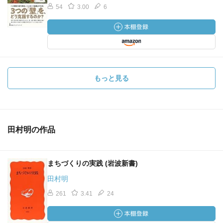
54
3.00
6
もっと見る
田村明の作品
まちづくりの実践 (岩波新書)
田村明
261
3.41
24