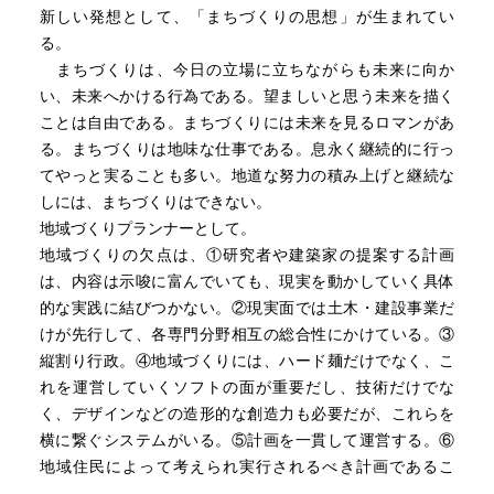
新しい発想として、「まちづくりの思想」が生まれてい
る。
まちづくりは、今日の立場に立ちながらも未来に向か
い、未来へかける行為である。望ましいと思う未来を描く
ことは自由である。まちづくりには未来を見るロマンがあ
る。まちづくりは地味な仕事である。息永く継続的に行っ
てやっと実ることも多い。地道な努力の積み上げと継続な
しには、まちづくりはできない。
地域づくりプランナーとして。
地域づくりの欠点は、①研究者や建築家の提案する計画
は、内容は示唆に富んでいても、現実を動かしていく具体
的な実践に結びつかない。②現実面では土木・建設事業だ
けが先行して、各専門分野相互の総合性にかけている。③
縦割り行政。④地域づくりには、ハード麺だけでなく、こ
れを運営していくソフトの面が重要だし、技術だけでな
く、デザインなどの造形的な創造力も必要だが、これらを
横に繋ぐシステムがいる。⑤計画を一貫して運営する。⑥
地域住民によって考えられ実行されるべき計画であるこ
と。