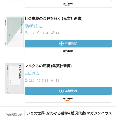
社会主義の誤解を解く (光文社新書)
薬師院仁志
167
3.54
14
マルクスの逆襲 (集英社新書)
三田誠広
130
3.33
18
“いまの世界”がわかる哲学&近現代史(マガジンハウス