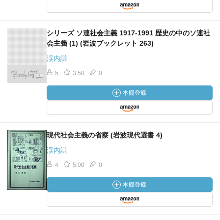
シリーズ ソ連社会主義 1917‐1991 歴史の中のソ連社
会主義 (1) (岩波ブックレット 263)
渓内謙
5
3.50
0
現代社会主義の省察 (岩波現代選書 4)
渓内謙
4
5.00
0