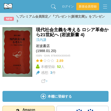
ログイン
新規会員登録
＼プレミアム会員限定／『プレゼント(新潮文庫)』をプレゼン
NEW
ト
現代社会主義を考える ロシア革命か
ら21世紀へ (岩波新書 4)
渓内謙
岩波書店
(1988.01.20)
ISBN・EAN:
9784004300045
2.89
本棚登録:
52
人
感想:
3
件
本棚に登録する
Amazon