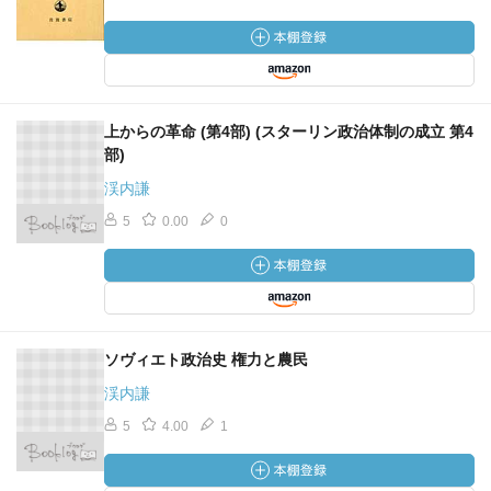
上からの革命 (第4部) (スターリン政治体制の成立 第4
部)
渓内謙
5
0.00
0
ソヴィエト政治史 権力と農民
渓内謙
5
4.00
1