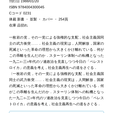
刊行日 1988/01/20
ISBN 9784004300045
Cコード 0231
体裁 新書 ・ 並製 ・ カバー ・ 254頁
在庫 品切れ
一枚岩の党，その一党による強権的な支配，社会主義国同
士の武力衝突……．社会主義の現実は，人間解放，国家の
死滅といった革命の理想から大きくかけ離れている．何が
この乖離を生んだのか．スターリン体制への転機となった
一九二○‐三○年代のソ連政治を見直しつつ今日の「ペレスト
ロイカ」の意義を考え，社会主義再生への道をさぐる．
〈一枚岩の党，その一党による強権的な支配，社会主義国
同士の武力衝突……．社会主義の現実は，人間解放，国家
の死滅といった革命の理想から大きくかけ離れている．何
がこの乖離を生んだのか．スターリン体制への転機となっ
た一九二○‐三○年代のソ連政治を見直しつつ今日の「ペレス
トロイカ」の意義を考え，社会主義再生への道をさぐる．
〈
https://www.iwanami.co.jp/book/b267823.html
〉