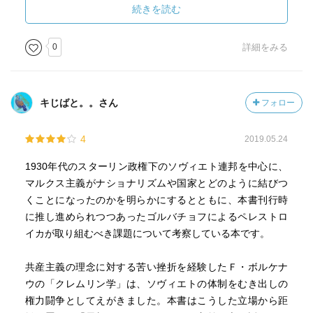
続きを読む
0
詳細をみる
キじばと。。さん
フォロー
4
2019.05.24
1930年代のスターリン政権下のソヴィエト連邦を中心に、
マルクス主義がナショナリズムや国家とどのように結びつ
くことになったのかを明らかにするとともに、本書刊行時
に推し進められつつあったゴルバチョフによるペレストロ
イカが取り組むべき課題について考察している本です。
共産主義の理念に対する苦い挫折を経験したＦ・ボルケナ
ウの「クレムリン学」は、ソヴィエトの体制をむき出しの
権力闘争としてえがきました。本書はこうした立場から距