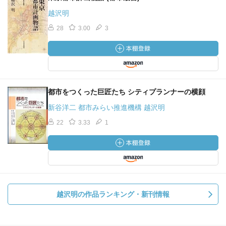
越沢明
28
3.00
3
都市をつくった巨匠たち シティプランナーの横顔
新谷洋二 都市みらい推進機構 越沢明
22
3.33
1
越沢明の作品ランキング・新刊情報