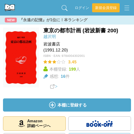
ログイン
新規会員登録
『永遠の記憶』が1位に！本ランキング
NEW
東京の都市計画 (岩波新書 200)
越沢明
岩波書店
(1991.12.20)
ISBN・EAN:
9784004302001
3.45
本棚登録:
199
人
感想:
16
件
本棚に登録する
Amazon
詳細ページへ