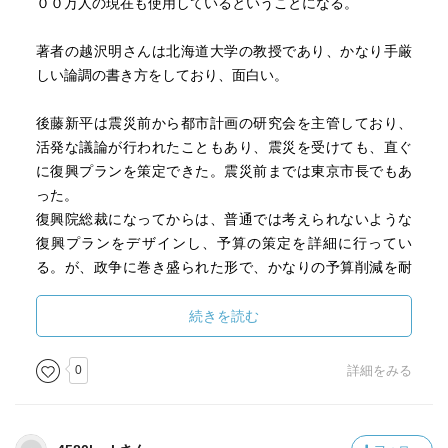
００万人の現在も使用しているということになる。
著者の越沢明さんは北海道大学の教授であり、かなり手厳
しい論調の書き方をしており、面白い。
後藤新平は震災前から都市計画の研究会を主管しており、
活発な議論が行われたこともあり、震災を受けても、直ぐ
に復興プランを策定できた。震災前までは東京市長でもあ
った。
復興院総裁になってからは、普通では考えられないような
復興プランをデザインし、予算の策定を詳細に行ってい
る。が、政争に巻き盛られた形で、かなりの予算削減を耐
え抜き、実行に移した。その成果は下記の通り。
続きを読む
１）都心・下町の道路の整備
・行幸道路（幅員７３ｍ）、昭和通り・八重洲通り（幅員
0
詳細をみる
４４ｍ）
・幅員２２ｍ以上の幹線街路５２本、延長１１９Ｋｍ
・幅員１１ｍ－２２ｍの補助線街路１２２本、１３０Ｋｍ