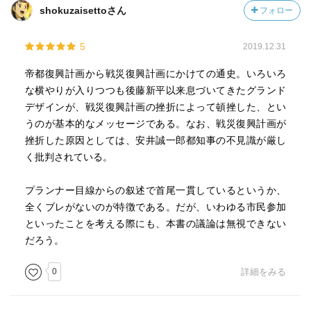
shokuzaisettoさん
フォロー
5
2019.12.31
帝都復興計画から戦災復興計画にかけての通史。いろいろ
な横やりが入りつつも後藤新平以来息づいてきたグランド
デザインが、戦災復興計画の挫折によって頓挫した、とい
うのが基本的なメッセージである。なお、戦災復興計画が
挫折した原因としては、安井誠一郎都知事の不見識が厳し
く批判されている。
プランナー目線からの叙述で首尾一貫しているというか、
全くブレがないのが特徴である。だが、いわゆる市民参加
といったことを考える際にも、本書の議論は無視できない
だろう。
0
詳細をみる