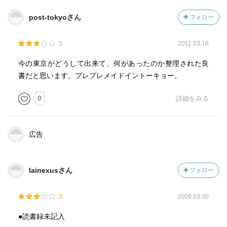
持ち込み埋め立て、さらに分譲までしていまった。
post-tokyoさん
フォロー
また首都高は、既存の公共空間（公園、河川など）を立体
的に利用して、
3
2011.03.18
用地取得なしに、交通容量を増やした。景観への配慮はさ
れておらず、
今の東京がどうして出来て、何があったのか整理された良
隅田公園のプロムナードが犠牲になった。
書だと思います。プレプレメイドイントーキョー。
首都高以来、東京都の都市計画は停止したままであり、後
0
詳細をみる
藤新平らが
考えた都市のグランドデザインは今でも考察する価値はあ
る。
広告
戦災復興の過程において、東京都の都市計画課（石川栄
輝）が友愛の都へ、楽しい都へ、太陽のある都へと新東京
lainexusさん
フォロー
の３つの目印を掲げて「２０年後の東京」というＰＲ映画
を作成したとのことである。現在は都立中央図書館に所蔵
3
2009.03.30
されているとのことで、一度見てみたいものである。と同
時に後藤新平の逆境にめげない力強さとリーダーシップに
●読書録未記入