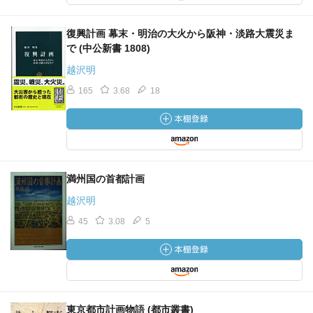
復興計画 幕末・明治の大火から阪神・淡路大震災ま
で (中公新書 1808)
越沢明
165
3.68
18
満州国の首都計画
越沢明
45
3.08
5
東京都市計画物語 (都市叢書)