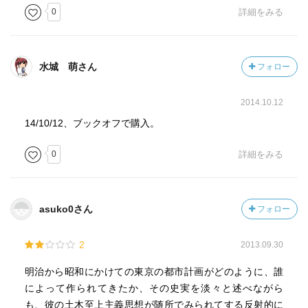
市長・永田秀次郎が市民に対して訴えた「区画整理につい
0
詳細をみる
て市民諸君に次ぐ」という演説が極上。心打たれたのでエ
ッセンスを多少引用しておく。（本書がこれを引用掲載し
てくれたのはファインプレー！）
水城 萌さん
フォロー
「我々市民自身がなさなければならぬ事業。決して他人の
仕事ではなく、また政府に任せて知らぬふりをしているべ
2014.10.12
き仕事ではない」
「何としてもこの際、災い転じて福となし、再びこの災厄
14/10/12、ブックオフで購入。
を受けない工夫をしなければならぬ。これが今回生き残っ
0
詳細をみる
た我々の当然の責任。後世子孫に対する我々の当然の義
務」
「区画整理が最も公平であり、最も苦痛の少ない方法。こ
の機会を外しては到底行われない相談」
asuko0さん
フォロー
「我々東京市民は今や全世界のひのき舞台に立って復興の
劇を演じている。我々の一挙一動は実にわが日本国民の名
2
2013.09.30
誉を代表するもの」
明治から昭和にかけての東京の都市計画がどのように、誰
によって作られてきたか、その史実を淡々と述べながら
も、彼の土木至上主義思想が随所でみられてする反射的に