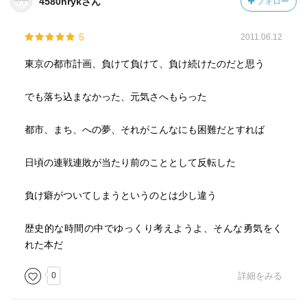
4580hrykさん
フォロー
（東京市施行）
・幅員３－２７ｍの区画街路４９２Ｋｍ
5
2011.06.12
２）運河の整備
・小名木川、神田川、横十間川の幅員と深度拡張
東京の都市計画、負けて負けて、負け続けたのだと思う
３）橋梁
・隅田川に架かる６大橋（相生、永代、清州、蔵前、駒
でも落ち込まなかった、元気さへもらった
形、言問）
清州橋、永代橋は現在も当時の面影を残す。
都市、まち、への夢、それがこんなにも困難だとすれば
４）３大公園
・隅田（日本初のリバーサイドパーク。首都高の建設によ
日頃の連戦連敗が当たり前のこととして反転した
る大半の取り壊し）
・浜町（戦後改悪、当時の設計思想は維持しているとは言
負け癖がついてしまうというのとは少し違う
い難い）
・錦糸
歴史的な時間の中でゆっくり考えようよ、そんな勇気をく
れた本だ
その後の、戦災復興の失敗、交通危機説に基づいた東京オ
リンピックにおける首都高整備の失敗などを挙げている。
0
詳細をみる
戦災復興の時はがれきの処理に困り、がれきを外濠、江戸
以来の河川に