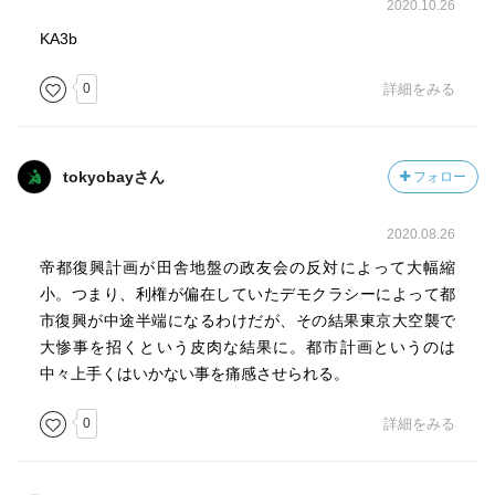
2020.10.26
KA3b
0
詳細をみる
tokyobayさん
フォロー
2020.08.26
帝都復興計画が田舎地盤の政友会の反対によって大幅縮
小。つまり、利権が偏在していたデモクラシーによって都
市復興が中途半端になるわけだが、その結果東京大空襲で
大惨事を招くという皮肉な結果に。都市計画というのは
中々上手くはいかない事を痛感させられる。
0
詳細をみる