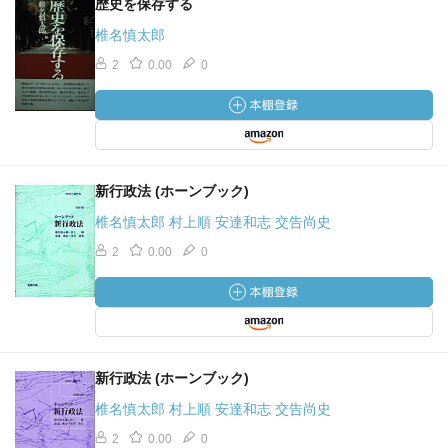
歴史を保存する
椎名慎太郎
2
0.00
0
新行政法 (ホーンブック)
椎名慎太郎 村上順 安達和志 交告尚史
2
0.00
0
新行政法 (ホーンブック)
椎名慎太郎 村上順 安達和志 交告尚史
2
0.00
0