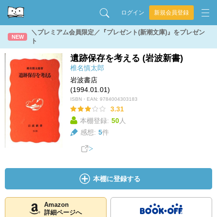
ログイン
新規会員登録
＼プレミアム会員限定／『プレゼント(新潮文庫)』をプレゼン
NEW
ト
遺跡保存を考える (岩波新書)
椎名慎太郎
岩波書店
(1994.01.01)
ISBN・EAN:
9784004303183
3.31
本棚登録:
50
人
感想:
5
件
本棚に登録する
Amazon
詳細ページへ