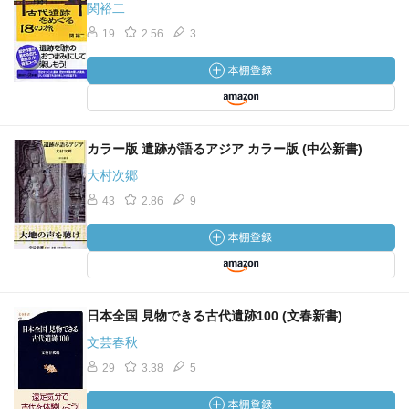
関裕二
19
2.56
3
カラー版 遺跡が語るアジア カラー版 (中公新書)
大村次郷
43
2.86
9
日本全国 見物できる古代遺跡100 (文春新書)
文芸春秋
29
3.38
5