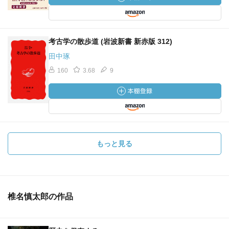
考古学の散歩道 (岩波新書 新赤版 312)
田中琢
160
3.68
9
もっと見る
椎名慎太郎の作品