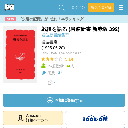
ログイン
新規会員登録
『永遠の記憶』が1位に！本ランキング
NEW
戦後を語る (岩波新書 新赤版 392)
岩波新書編集部
岩波書店
(1995.06.20)
ISBN・EAN:
9784004303923
3.14
本棚登録:
34
人
感想:
3
件
本棚に登録する
Amazon
詳細ページへ