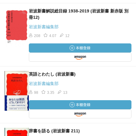
岩波新書解説総目録 1938-2019 (岩波新書 新赤版 別
冊12)
岩波新書編集部
208
4.07
12
英語とわたし (岩波新書)
岩波新書編集部
98
3.35
13
辞書を語る (岩波新書 211)