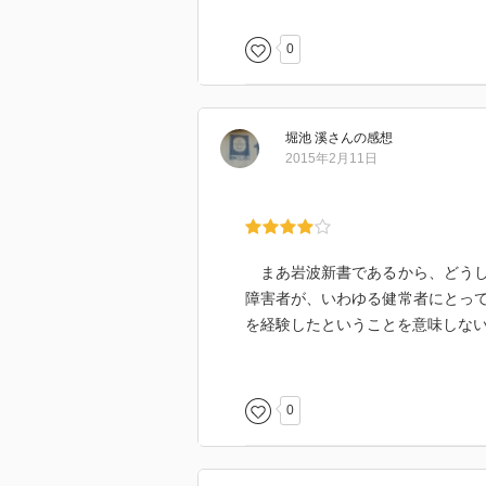
物理的、精神的な言いようのない
でいる1冊
0
私は、この本を1年後に購入、購読
堀池 溪
さん
の感想
地震大国日本の在り方を訴えかける
2015年2月11日
まあ岩波新書であるから、どうし
障害者が、いわゆる健常者にとっ
を経験したということを意味しな
0