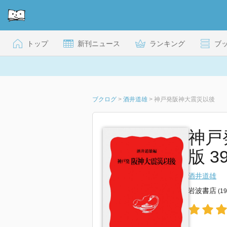
トップ
新刊ニュース
ランキング
ブ
ブクログ
>
酒井道雄
>
神戸発阪神大震災以後
神戸
版 39
酒井道雄
岩波書店
(1