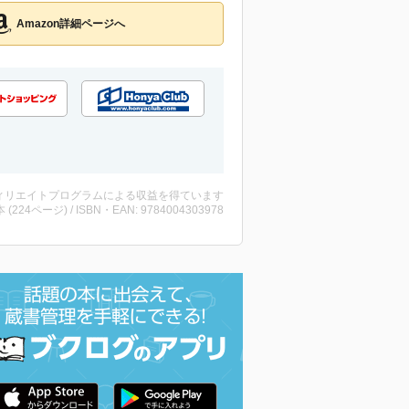
Amazon詳細ページへ
ィリエイトプログラムによる収益を得ています
・本 (224ページ) / ISBN・EAN: 9784004303978