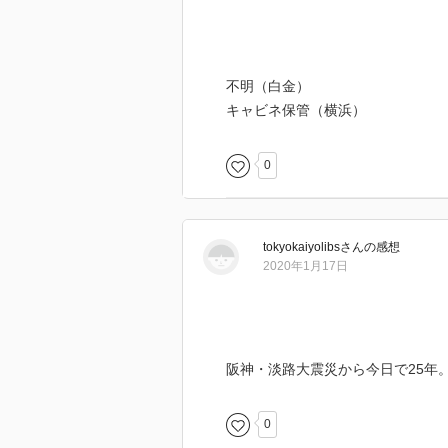
不明（白金）
キャビネ保管（横浜）
0
tokyokaiyolibs
さん
の感想
2020年1月17日
阪神・淡路大震災から今日で25年
0