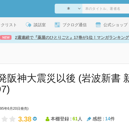
ックリスト
談話室
ブクログ通信
公式ショップ
2週連続で『薬屋のひとりごと』17巻が1位！マンガランキング
NEW
発阪神大震災以後 (岩波新書 新
7)
995年6月20日発売)
3.38
本棚登録 :
61
人
感想 :
14
件