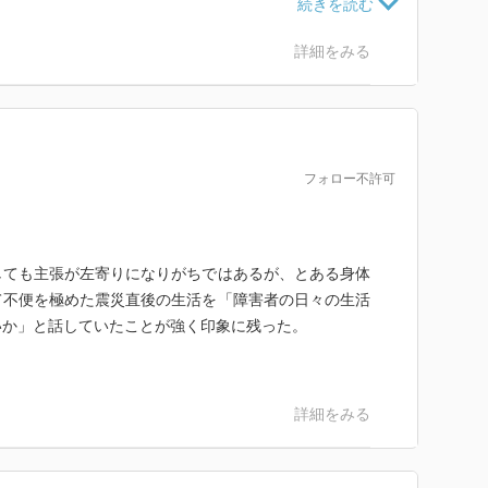
葛藤、新しい街づくり、新しい生活への一歩に踏み込ん
詳細をみる
しました。
1冊だと思います。
フォロー不許可
ても主張が左寄りになりがちではあるが、とある身体
て不便を極めた震災直後の生活を「障害者の日々の生活
いか」と話していたことが強く印象に残った。
詳細をみる