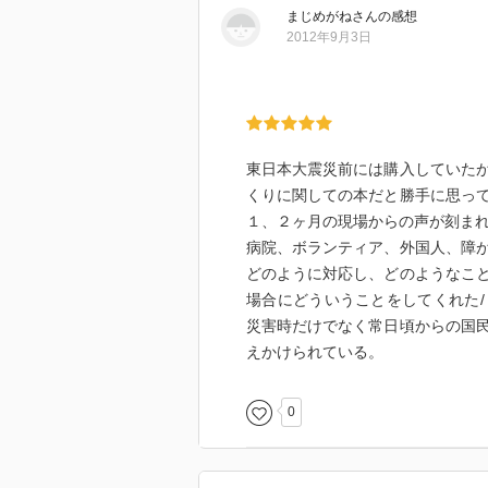
まじめがね
さん
の感想
2012年9月3日
東日本大震災前には購入していた
くりに関しての本だと勝手に思っ
１、２ヶ月の現場からの声が刻ま
病院、ボランティア、外国人、障
どのように対応し、どのようなこ
場合にどういうことをしてくれた
災害時だけでなく常日頃からの国
えかけられている。
0