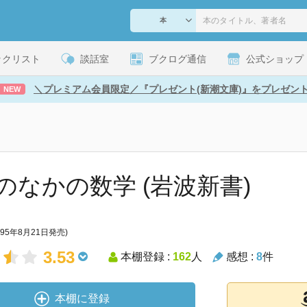
ックリスト
談話室
ブクログ通信
公式ショップ
＼プレミアム会員限定／『プレゼント(新潮文庫)』をプレゼン
NEW
のなかの数学 (岩波新書)
995年8月21日発売)
3.53
本棚登録 :
162
人
感想 :
8
件
本棚に登録