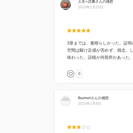
人生≒読書
さん
の感想
2015年1月23日
3章までは、素晴らしかった。証明
空間は駆け足感が否めず、残念。
味わった。誤植が何箇所かあった
0
ftsumori
さん
の感想
2015年1月4日