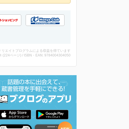
ィリエイトプログラムによる収益を得ています
・本 (224ページ) / ISBN・EAN: 9784004304050