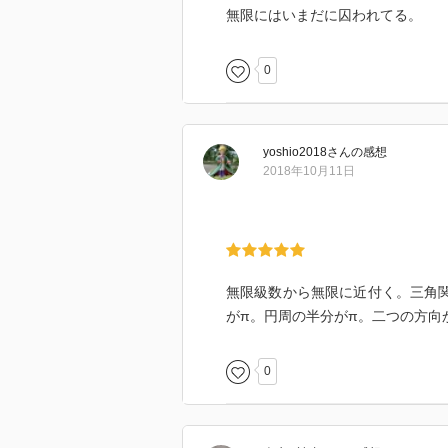
無限にはいまだに囚われてる。
0
yoshio2018
さん
の感想
2018年10月11日
無限級数から無限に近付く。三角
がπ。円周の半分がπ。二つの方向
0