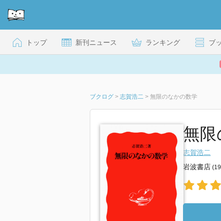
トップ
新刊ニュース
ランキング
ブ
ブクログ
>
志賀浩二
>
無限のなかの数学
無限
志賀浩二
岩波書店
(1