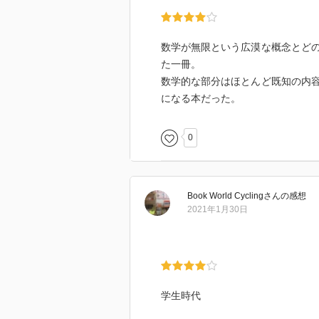
数学が無限という広漠な概念とど
た一冊。
数学的な部分はほとんど既知の内
になる本だった。
0
Book World Cycling
さん
の感想
2021年1月30日
学生時代