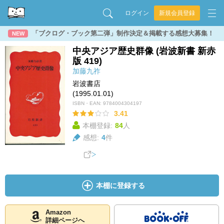
ログイン
新規会員登録
「ブクログ・ブック第二弾」制作決定＆掲載する感想大募集！
NEW
中央アジア歴史群像 (岩波新書 新赤
版 419)
加藤九祚
岩波書店
(1995.01.01)
ISBN・EAN:
9784004304197
3.41
本棚登録:
84
人
感想:
4
件
本棚に登録する
Amazon
詳細ページへ