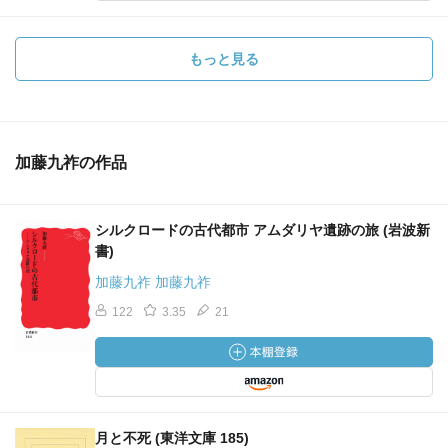
もっと見る
加藤九祚の作品
シルクロードの古代都市 アムダリヤ遺跡の旅 (岩波新
書)
加藤九祚 加藤九祚
122
3.35
21
月と不死 (東洋文庫 185)