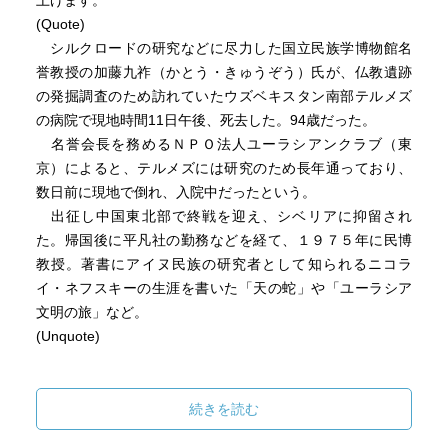
上げます。
(Quote)
シルクロードの研究などに尽力した国立民族学博物館名
誉教授の加藤九祚（かとう・きゅうぞう）氏が、仏教遺跡
の発掘調査のため訪れていたウズベキスタン南部テルメズ
の病院で現地時間11日午後、死去した。94歳だった。
名誉会長を務めるＮＰＯ法人ユーラシアンクラブ（東
京）によると、テルメズには研究のため長年通っており、
数日前に現地で倒れ、入院中だったという。
出征し中国東北部で終戦を迎え、シベリアに抑留され
た。帰国後に平凡社の勤務などを経て、１９７５年に民博
教授。著書にアイヌ民族の研究者として知られるニコラ
イ・ネフスキーの生涯を書いた「天の蛇」や「ユーラシア
文明の旅」など。
(Unquote)
続きを読む