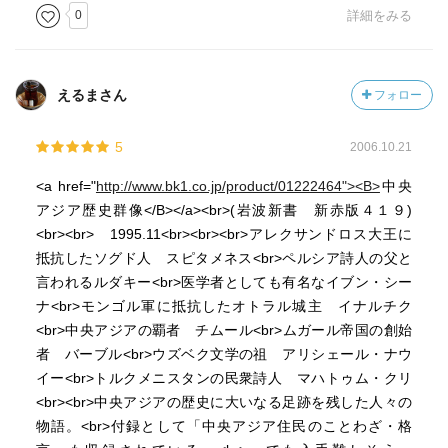
0
詳細をみる
えるまさん
フォロー
5
2006.10.21
<a href="
http://www.bk1.co.jp/product/01222464"><B>
中央
アジア歴史群像</B></a><br>(岩波新書 新赤版４１９)
<br><br> 1995.11<br><br><br>アレクサンドロス大王に
抵抗したソグド人 スピタメネス<br>ペルシア詩人の父と
言われるルダキー<br>医学者としても有名なイブン・シー
ナ<br>モンゴル軍に抵抗したオトラル城主 イナルチク
<br>中央アジアの覇者 チムール<br>ムガール帝国の創始
者 バーブル<br>ウズベク文学の祖 アリシェール・ナウ
イー<br>トルクメニスタンの民衆詩人 マハトゥム・クリ
<br><br>中央アジアの歴史に大いなる足跡を残した人々の
物語。<br>付録として「中央アジア住民のことわざ・格