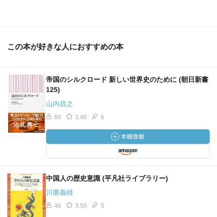
この本が好きな人におすすめの本
帝国のシルクロード 新しい世界史のために (朝日新書
125)
山内昌之
60
3.40
6
中国人の歴史意識 (平凡社ライブラリー)
川勝義雄
46
3.50
5