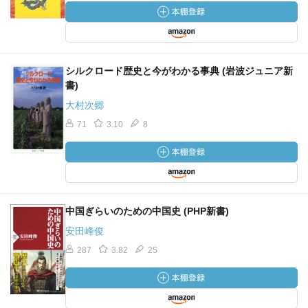
シルクロード歴史と今がわかる事典 (岩波ジュニア新
書)
大村次郷
71
3.10
8
中国ぎらいのための中国史 (PHP新書)
安田峰俊
287
3.82
25