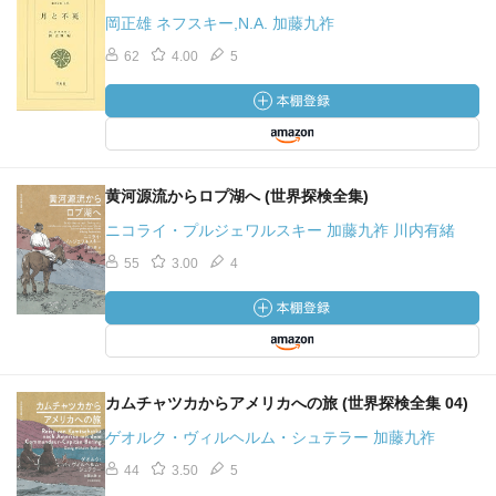
岡正雄 ネフスキー,N.A. 加藤九祚
62
4.00
5
黄河源流からロプ湖へ (世界探検全集)
ニコライ・プルジェワルスキー 加藤九祚 川内有緒
55
3.00
4
カムチャツカからアメリカへの旅 (世界探検全集 04)
ゲオルク・ヴィルヘルム・シュテラー 加藤九祚
44
3.50
5