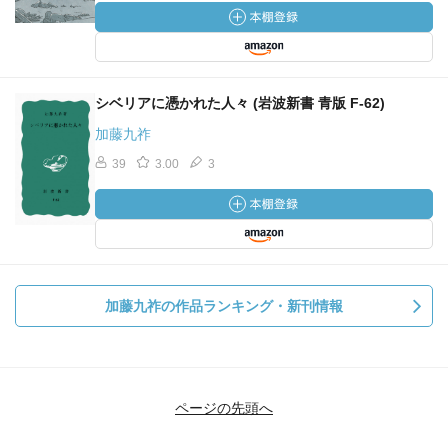
シベリアに憑かれた人々 (岩波新書 青版 F-62)
加藤九祚
39
3.00
3
加藤九祚の作品ランキング・新刊情報
ページの先頭へ