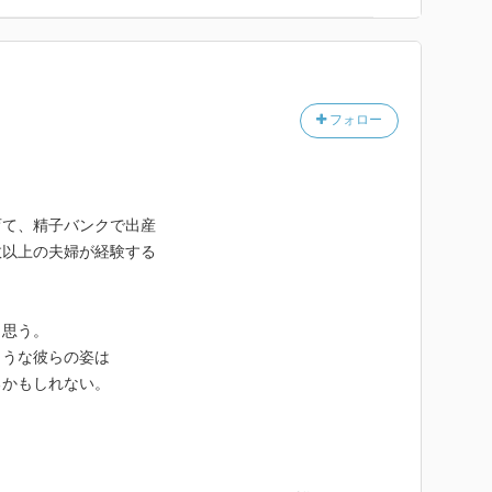
たち）
たち（パパがふたり；居場所がない；同性愛の親を持つ
；同性愛は“治る”のか；“結婚”という絆）
ルたち（ぼくのパパはドナー・ナンバー五三六番；初め
い；セラピストのアレン；ディズニー・パパと恐いマ
フォロー
家族（行き来する二つの家；それぞれの居場所；親であ
リスマスツリー；あなたの子ども、私の子ども、私たち
育て、精子バンクで出産
数以上の夫婦が経験する
と思う。
ような彼らの姿は
るかもしれない。