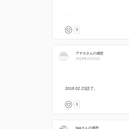
ふむ
0
アヤカ
さん
の感想
2018年2月23日
2018.02.23読了。
0
bax
さん
の感想