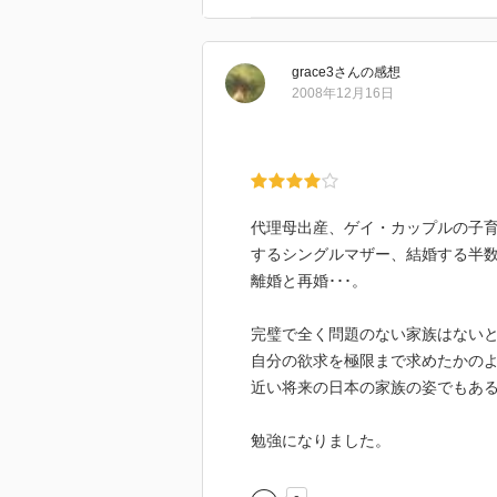
識；スペシャル・ニーズの子ども
第3章 ゲイ・カップルと子ども
ということ；ママはレズビアンだった
grace3
さん
の感想
第4章 ひとりで育てる―シング
2008年12月16日
から不在の父親；もう家族ではな
マ）
第5章 新しい絆を求めて―再婚
り親でない曖昧さ；二分されたク
の子ども）
代理母出産、ゲイ・カップルの子
するシングルマザー、結婚する半
［ ＰＯＰ ］
離婚と再婚･･･。
完璧で全く問題のない家族はない
［ おすすめ度 ］
自分の欲求を極限まで求めたかの
近い将来の日本の家族の姿でもあ
☆☆☆☆☆☆☆ おすすめ度
☆☆☆☆☆☆☆ 文章
勉強になりました。
☆☆☆☆☆☆☆ ストーリー
☆☆☆☆☆☆☆ メッセージ性