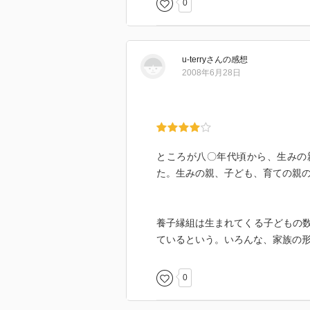
0
☆☆☆☆☆☆☆ 冒険性
☆☆☆☆☆☆☆ 読後の個人的な
共感度（空振り三振・一部・参っ
読書の速度（時間がかかった・普
u-terry
さん
の感想
2008年6月28日
［ 関連図書 ］
［ 参考となる書評 ］
ところが八〇年代頃から、生みの
た。生みの親、子ども、育ての親
養子縁組は生まれてくる子どもの
ているという。いろんな、家族の
0