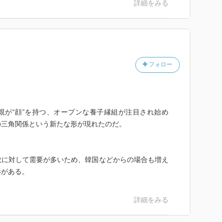
詳細をみる
満足度
た！）
通・一気に読んだ）
フォロー
親が“顔”を持つ、オープンな養子縁組が注目され始め
の三角関係という新たな形が現れたのだ。
数に対して需要が多いため、韓国などからの場合も増え
形がある。
詳細をみる