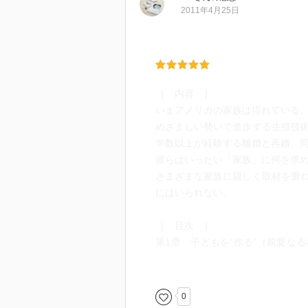
2011年4月25日
［ 内容 ］
いまアメリカの家族は揺れている
めざましい勢いで進歩する生殖技
半数以上が経験する離婚と再婚、
彼らはいったい「家族」に何を求
さまざまな家族に親しく取材を重
にはいられない。
［ 目次 ］
第1章 子どもを“作る”（親愛な
はダディ譲り；親はいったい誰？
第2章 生みの親、育ての親、そ
も；生みの親に思いを馳せて；ア
0