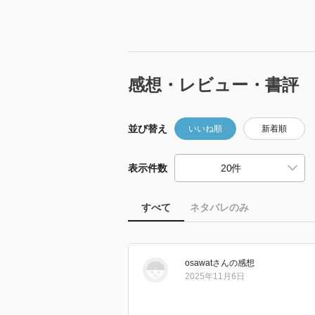
感想・レビュー・書評
並び替え
いいね順
新着順
表示件数
すべて
ネタバレのみ
osawat
さん
の感想
2025年11月6日