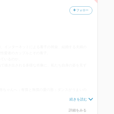
フォロー
。
術、インターネットによる養子の斡旋、結婚する夫婦の
同性愛者のカップルとその養子。
めているのか。
ねて描き出される多様な肖像に、私たち自身の姿を見ず
る赤ちゃんへ；有償と無償の愛の形；ダンスがうまいの
；つきまとう第三者の影；それでも子どもがほしい）
して子ども―養子家族（ユダヤ人の親と韓国人の子ど
イデンティティを求めて；変わりつつある生みの親の意
詳細をみる