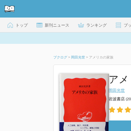
トップ
新刊ニュース
ランキング
ブ
ブクログ
>
岡田光世
>
アメリカの家族
アメ
岡田光世
岩波書店
(2