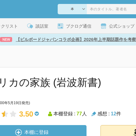
ックリスト
談話室
ブクログ通信
公式ショップ
【ビルボードジャパンコラボ企画】2026年上半期話題作を考察
NEW
リカの家族 (岩波新書)
000年5月19日発売)
3.50
本棚登録 :
77
人
感想 :
12
件
本棚に登録