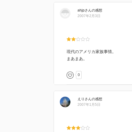
ahjp
さん
の感想
2007年2月3日
現代のアメリカ家族事情。
まあまあ。
0
えり
さん
の感想
2007年1月5日