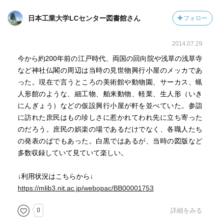
日本工業大学LCセンター図書館さん
フォロー
2014.07.29
今から約200年前の江戸時代、両国の回向院や浅草の浅草寺
など神社仏閣の周辺は当時の見世物興行小屋のメッカであ
った。現在で言うところの美術館や動物園、サーカス、蝋
人形館のような、細工物、舶来動物、軽業、生人形（いき
にんぎょう）などの仮設興行小屋が軒を並べていた。参詣
に訪れた庶民はもの珍しさに惹かれてわれ先に立ち寄った
のだろう。庶民の娯楽の場であるだけでなく、各職人たち
の発表のばでもあった。白黒ではあるが、当時の図版など
多数収録していて見ていて楽しい。
↓利用状況はこちらから↓
https://mlib3.nit.ac.jp/webopac/BB00001753
0
詳細をみる