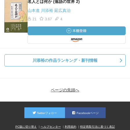
名人とは何か (落語の世界 2)
山本進 川添裕 延広真治
21
3.67
4
川添裕の作品ランキング・新刊情報
ページの先頭へ
Twitterフォロー
Facebookページ
PC版に切り替え
ヘルプセンター
利用規約
特定商取引法に基づく表記