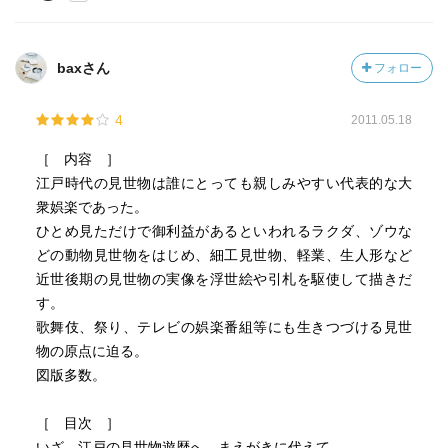
baxさん
フォロー
4
2011.05.18
［ 内容 ］
江戸時代の見世物は誰にとっても親しみやすい代表的な大
衆娯楽であった。
ひとめ見ただけで御利益があるといわれるラクダ、ゾウな
どの動物見世物をはじめ、細工見世物、軽業、生人形など
近世後期の見世物の実像を浮世絵や引札を駆使して描きだ
す。
歌舞伎、祭り、テレビの娯楽番組等にも生きつづける見世
物の原点に迫る。
図版多数。
［ 目次 ］
いざ、江戸の見世物遊歴へ―まえがきに代えて