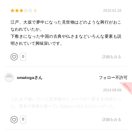
3
2016.01.10
江戸、大坂で夢中になった見世物はどのような興行がおこ
なわれていたか。
下敷きになった中国の古典や仏さまなどいろんな要素も説
明されていて興味深いです。
0
詳細をみる
smatogaさん
フォロー不許可
2014.09.09
これまで抱いていた見世物のイメージが一変する内容だっ
た。巻末で筆者が述べているねらいのとおりにハマった。
0
詳細をみる