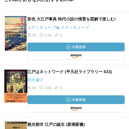
先述の細工物、軽業、更に歌舞伎や人形浄瑠璃、講談、そ
れらの殆どは常に当時の流行を作品に取り込んでいた。
彩色 大江戸事典 時代小説の情景を図解で楽しむ!
例えば、籠細工の関羽が流行すると、歌舞伎で衣装に籠目
模様が用いられる、といったような。軽業もストーリー仕
エディキューブ編 エディキューブ
立てで行うものであり、題材は歌舞伎のパロディである。
56
4.38
2
生世話物なんて事件の再現ドラマのようなものであり、人
口に膾炙していたからこそ公演作品に成りえたのである。
それぞれの見世物はただ展示したのではなく、プロの口上
師が口上の述べていたということも、近世の人々がいかに
江戸はネットワーク (平凡社ライブラリー 633)
話芸に近かったかがわかる。見世物だけでなく口上師にま
田中優子
で言及しているあたり、著者が憎い。
80
3.83
5
ジャンルを越えて、それぞれが当時の流行に便乗する。観
る方はそれら見世物（歌舞伎や話芸も広義で言えば見世
物）を「生きた文脈」で捉えて楽しんでいたのである。そ
れぞれの見世物を文脈の中で見物し、物語を読み取る。そ
れが江戸の見世物だったのである。だから現在の僕らが観
観光都市 江戸の誕生 (新潮新書)