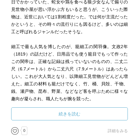
日でかかっていた、蛇女や鶏を食べる狼少女なんて煽りの
見世物小屋が思い浮かぶ方もいると思うが、こういった際
物は、近世においては1割程度だった。では何が主流だった
かというと、その時々の流行りにも因るけど、多いのは細
工と呼ばれるジャンルだったそうな。
細工で最も人気を博したのが、籠細工の関羽像。文政2年
（1819）の話だけど、日用品でも使う籠目でもって作った
この関帝は、正確な記録は残っていないのものの、二丈二
尺（6.7メートル）から二丈六尺（7.9メートル）はあったら
しい。これが大人気となり、以降細工見世物がどんどん増
えた。細工の材料も籠だけでなく、竹、桶、貝殻、干物、
銭、瀬戸物、昆布、野菜、などなど客を呼ぶために様々な
趣向が凝らされ、職人たちが腕を競った。
細工物以外で有名なものは、ラクダや象など舶来の動物、
続きを読む
これは見る、または絵姿を家に貼ると疫病除けのまじない
になるなんて宣伝もされて、単なる動物ではなくちょっと
0
詳細をみる
した信仰が加わっているところが面白い。