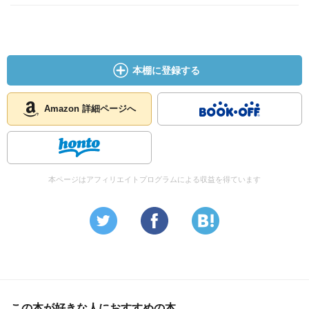
それに軽業。開国してからは日本の軽業師が外国人の要請
で、アメリカなど海外巡業まで行っていたという。意外と
海外に人間が出ていたんですなー。
本棚に登録する
幕末は尊王攘夷や旧幕など動乱のイメエジが強いけれど、
ドンパチやって上下左右にあれこれ騒いでいたのは武士階
級であり、庶民は物価の急騰などの混乱はあったけど、鶴
Amazon 詳細ページへ
屋南北の『東海道四谷怪談』などが登場し、人気になった
ことからもわかるように、割と内戦に関わりなく生活して
いたところも少なくない。あくまで武士が中心の問題で庶
民が積極的に参加している運動ではなかった。武士階級の
本ページはアフィリエイトプログラムによる収益を得ています
緊迫した様子とは違い、庶民は活気に溢れて商売もするし
娯楽もあるのを、要所要所に挟んでいるあたり『龍馬伝』
はよくできた大河ドラマだと思う。
閑話休題。生人形も面白い。記紀や軍記、古典の場面を人
間のような肌が特徴の生人形で再現するのみならず、当時
話題になった人物や事件も、即時的に生人形で表現して江
この本が好きな人におすすめの本
戸の人々を喜ばせた。