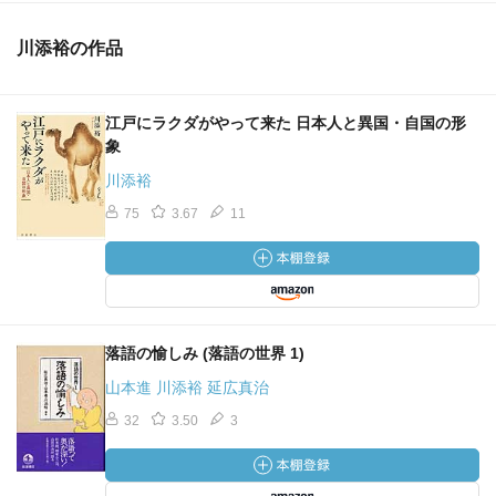
の周囲を眺めてみると、現在も見世物だらけで、僕らも僕
らなりの文脈でもってそれら見世物を楽しんでいることに
川添裕の作品
気づく。無粋にはなりたくないもんだ。
江戸にラクダがやって来た 日本人と異国・自国の形
象
川添裕
75
3.67
11
落語の愉しみ (落語の世界 1)
山本進 川添裕 延広真治
32
3.50
3