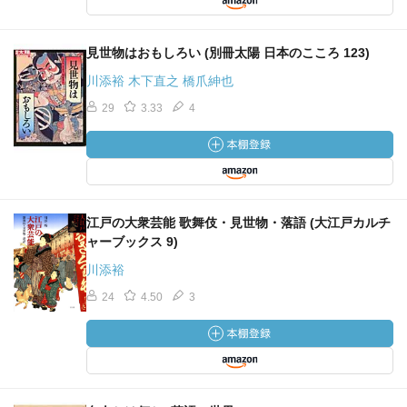
見世物はおもしろい (別冊太陽 日本のこころ 123)
川添裕 木下直之 橋爪紳也
29
3.33
4
江戸の大衆芸能 歌舞伎・見世物・落語 (大江戸カルチ
ャーブックス 9)
川添裕
24
4.50
3