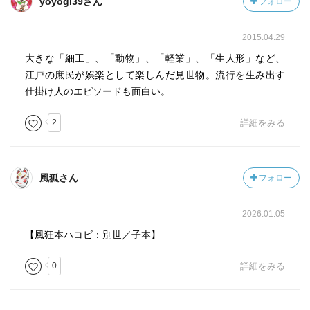
yoyogi39さん
フォロー
2015.04.29
大きな「細工」、「動物」、「軽業」、「生人形」など、
江戸の庶民が娯楽として楽しんだ見世物。流行を生み出す
仕掛け人のエピソードも面白い。
2
詳細をみる
風狐さん
フォロー
2026.01.05
【風狂本ハコビ：別世／子本】
0
詳細をみる