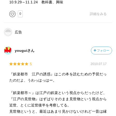
共感度（空振り三振・一部・参った！）
10.9.29～11.1.24 教科書、興味
読書の速度（時間がかかった・普通・一気に読んだ）
0
詳細をみる
［ 関連図書 ］
広告
［ 参考となる書評 ］
youguiさん
フォロー
5
2010.07.17
『娯楽都市 江戸の誘惑』はこの本を読むための予習だっ
たのだよ、うわっはっはー。
『娯楽都市～』は江戸の娯楽という視点からだったけど、
『江戸の見世物』はずばりそのまま見世物という視点から
近世、とくに近世後半を考察してる。
見世物というと、最近はあまり見かけないけれど一昔は縁