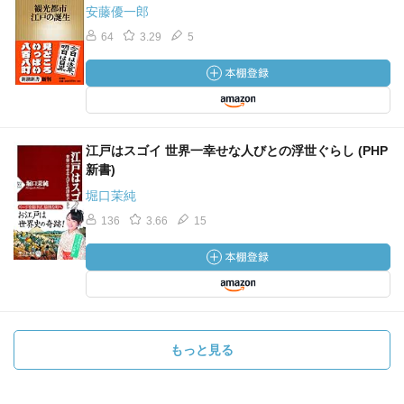
ると、わからなかったり説明不足に感じる部分が多い。当
安藤優一郎
時の人々はその記述で十分に理解でき、大いに楽しめたの
64
3.29
5
である。
むしろ説明しないとわからない人間は無粋だった、と。
僕らが江戸の見世物を現在知ることができる資料は、ひと
つには随筆、もうひとつには錦絵などの絵画メディアが大
江戸はスゴイ 世界一幸せな人びとの浮世ぐらし (PHP
きい。これらの印刷物も当時の流行を媒介するメディアで
新書)
あり、それ自体が娯楽でもあり、各見世物を相互媒介する
堀口茉純
役割もあった。見世物はこれらの印刷物で宣伝されていた
のである。
136
3.66
15
ジャンル分け、カテゴリ分けというのは近代の産物で、近
代以前を考えるにはまず、それぞれの文脈の中で対象がど
ういう位置づけであったのか、そこから思考を始めないと
大いに誤った見解をしてしまう。よくよく心得なければな
もっと見る
らない。
江戸の見世物は時代が変わって無くなったものもあるが、
とってかわっただけであって、見世物という観点から僕ら