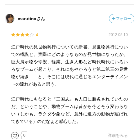
marutinaさん
フォロー
4
2012.05.10
江戸時代の見世物興行についての新書。見世物興行につい
ての概説と、実際にどのようなものが見世物になったか、
巨大展示物や珍獣、軽業、生き人形など時代時代にいろい
ろなブームが起こり、それにあやかろうと第二第三の見世
物が続き……と、そこには現代に通じるエンターテイメン
トの流れがあると思う。
江戸時代にもなると『三国志』も人口に膾炙されていたの
だ、ということや、動物ブームは昔から今とそう変わらな
い（しかも、ラクダや象など、意外に遠方の動物が運ばれ
てきている）のだなぁと感心した。
0
詳細をみる