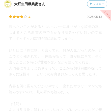
大豆生田磯兵衛さん
フォロー
4
2025.05.13
調べたいことがあるとついつい手に取りがちな縦長の本、
つまるところ新書の中でもかなり読みやすい類いの文章
で、すっすっと隙間時間に読めてしまう。
ひと口に「見世物」と言っても、何が人気だったのか、ど
こでどう催されて、一体幾ら払って、誰が観にきて、そう
言ったことを時に浮世絵を交えながら語ってくれる。
入門書にちょうど良さそうで、ここから興味範囲を探って
さらに深掘り……というのが良さげかしらんと思ったり。
内容も例に富んで分かりやすく、疲れたサラリーマンでも
読みやすいので、別の著作も読みたい。
（追記）
あまり見世物に詳しくないもので、ダレンシャンなどで想