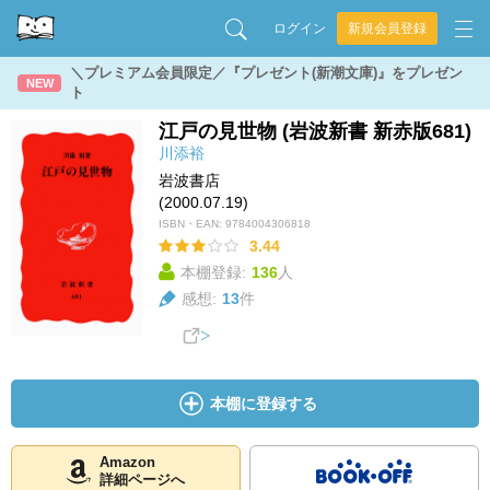
ログイン
新規会員登録
＼プレミアム会員限定／『プレゼント(新潮文庫)』をプレゼン
NEW
ト
江戸の見世物 (岩波新書 新赤版681)
川添裕
岩波書店
(2000.07.19)
ISBN・EAN:
9784004306818
3.44
本棚登録:
136
人
感想:
13
件
本棚に登録する
Amazon
詳細ページへ