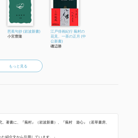
芭蕉句抄 (岩波新書)
江戸俳画紀行 蕪村の
小宮豊隆
花見、一茶の正月 (中
公新書)
磯辺勝
もっと見る
究。著書に、『蕪村』（岩波新書）、『蕪村 遊心』（若草書房、
ていた紹介文から引用しています。」