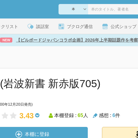
ックリスト
談話室
ブクログ通信
公式ショップ
【ビルボードジャパンコラボ企画】2026年上半期話題作を考察
NEW
(岩波新書 新赤版705)
000年12月20日発売)
3.43
本棚登録 :
65
人
感想 :
6
件
本棚に登録