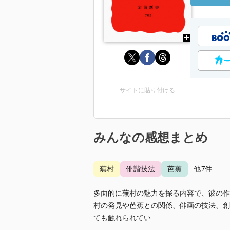
サイトに貼り付ける
みんなの感想まとめ
蕪村
俳諧技法
芭蕉
...他7件
多面的に蕪村の魅力を探る内容で、彼の作
村の発見や芭蕉との関係、俳画の技法、創
ても触れられてい...