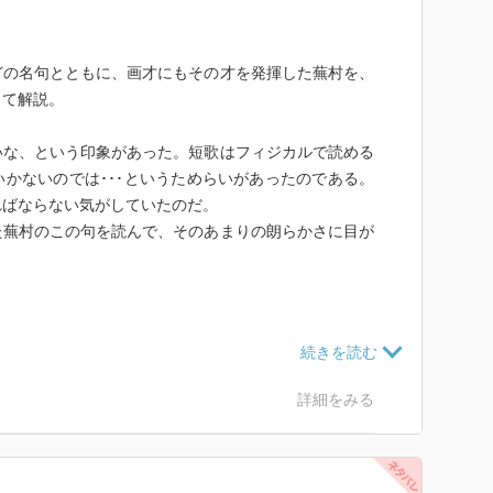
どの名句とともに、画才にもその才を発揮した蕪村を、
して解説。
いな、という印象があった。短歌はフィジカルで読める
かないのでは･･･というためらいがあったのである。
ればならない気がしていたのだ。
た蕪村のこの句を読んで、そのあまりの朗らかさに目が
出会いがあるはずだ、と思って俳句も勉強しようしよう
詳細をみる
新書。
まな面から多角的に「蕪村」という人物像にスポットを