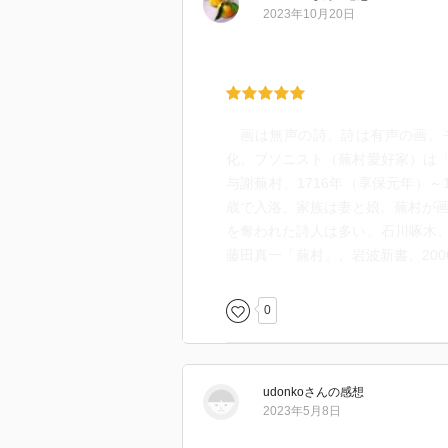
当てており、蕪村の入門書として
2023年10月20日
特に、最初の章を石川啄木や北原
かった。同じような題材や感情を
き合わせてみることで浮き上がっ
っている。
画は無声の詩、詩は有声の画。そ
しかし、蕪村自身の句や絵の解説
化。ブソニスト（蕪村愛好家）は
蕪村の魅力を解説する際の作者の
与謝蕪村、1716年（享保元年）～1
のだ。しかしこれは単に、私の読
歳で入洛、家族は妻と娘。蕪村が画
のことかもしれない。
を奪われた詩人は多い。石川啄木
蕪村が芭蕉に寄せる敬意や、蕪村
藤田真一「蕪村」、岩波新書、2000
どが丁寧に解説され、構成は文句
0
以下、私が好きだと思った蕪村の
山吹や井出を流るる鉋屑
ほととぎす平安城を筋違に
udonko
さん
の感想
易水に葱流るる寒哉
2023年5月8日
白梅や墨芳しき鴻臚館