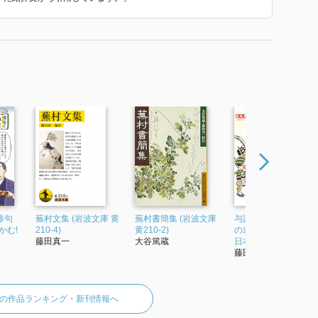
俳句
蕪村文集 (岩波文庫 黄
蕪村書簡集 (岩波文庫
与謝蕪村 画俳ふたつ
かむ!
210-4)
黄210-2)
の道の達人 (別冊太陽
藤田真一
大谷篤蔵
日本のこころ 202)
藤田真一
の作品ランキング・新刊情報へ