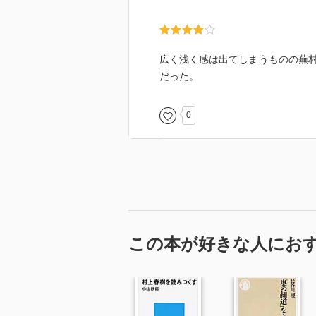
宿かせと刀投出す吹雪哉
みのむしの得たりかしこき初時雨
私はどちらかというと、ひとつを
広く浅く感は出てしまうものの蕪
い、何でも吸収したい、という人
だった。
広重よりも北斎が好きだし･･･（
だから蕪村の、なんでも知りたい
0
奇心があってこそ、彼の句にはふ
生に対する愛情が、そこにはある
この本が好きな人にお