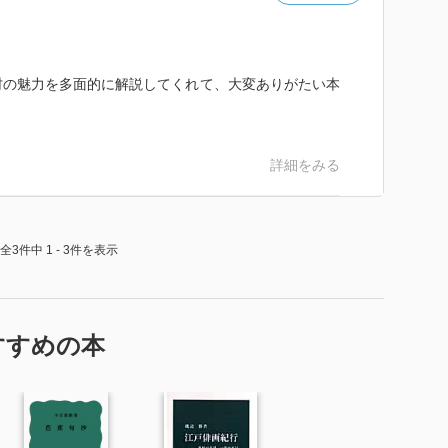
極めつくした、という人よりも、なんでも貪欲にやりた
村の魅力を多面的に解説してくれて、大変ありがたい本
のほうが好きなようだ。
同じような比較になるのかな、これ？）
、楽しみたい、という姿勢に好感を持つ。その旺盛な好
詳細をみる
わっとした軽妙な温かさを感じるのだと思う。自分の人
気がするのである。
全3件中 1 - 3件を表示
すすめの本