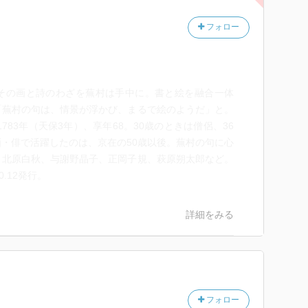
親しみやすかった。
白秋、与謝野晶子などの歌とつき合わせてみる構成がよ
フォロー
詠ったものでも、蕪村の蕪村たる持ち味が他の作家とつ
て見え、「なるほどー」と感覚的に理解できるようにな
の画と詩のわざを蕪村は手中に。書と絵を融合一体
に関しては、ちょっとしっくり来ないところも。
「蕪村の句は、情景が浮かび、まるで絵のようだ」と。
言葉が、時折理屈っぽく感じられてしまうことがあった
783年（天保3年）、享年68。30歳のときは僧侶、36
みがこの著者の読みと異なることがあった、というだけ
・俳で活躍したのは、京在の50歳以後。蕪村の句に心
、北原白秋、与謝野晶子、正岡子規、萩原朔太郎など。
が考えていた自分にとっての画と俳諧の捉え方の違いな
.12発行。
なしの本だったと思う。
詳細をみる
句をいくつか。
フォロー