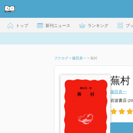
トップ
新刊ニュース
ランキング
ブ
ブクログ
>
藤田真一
>
蕪村
蕪村 
藤田真一
岩波書店
(2