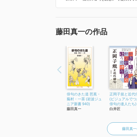
藤田真一の作品
俳句のきた道 芭蕉・
正岡子規と近代
蕪村・一茶 (岩波ジュ
(ビジュアルでつ
ニア新書 940)
俳句の達人たち)
藤田真一
白井匠
藤田真一