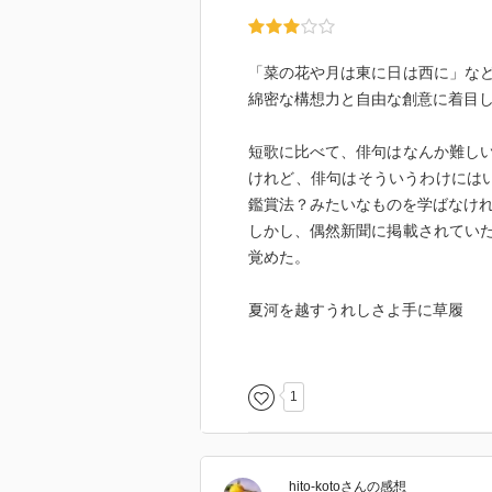
「菜の花や月は東に日は西に」な
綿密な構想力と自由な創意に着目
短歌に比べて、俳句はなんか難し
けれど、俳句はそういうわけにはい
鑑賞法？みたいなものを学ばなけ
しかし、偶然新聞に掲載されてい
覚めた。
夏河を越すうれしさよ手に草履
以来、いつかきっとまたこういう
と思っていた。
1
で、ようやく手に取ったのがこの
俳人だけとしてではなく、さまざ
hito-koto
さん
の感想