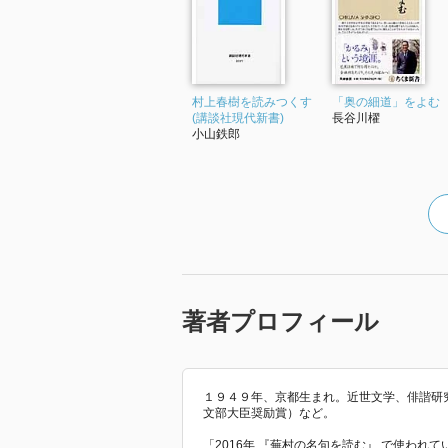
村上春樹を読みつくす
「奥の細道」をよむ
(講談社現代新書)
長谷川櫂
小山鉄郎
著者プロフィール
１９４９年、京都生まれ。近世文学、俳諧研
文部大臣奨励賞）など。
「2016年 『蕪村の名句を読む』 で使われ