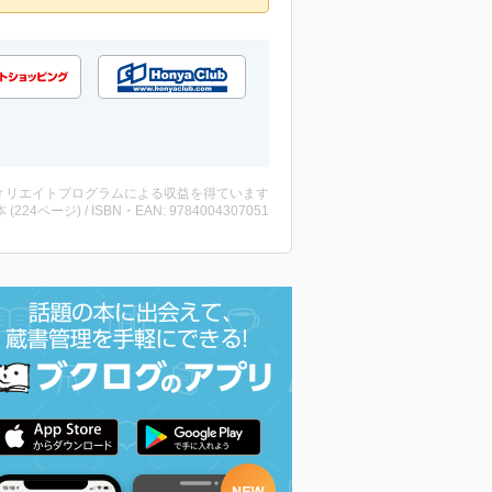
ィリエイトプログラムによる収益を得ています
・本 (224ページ) / ISBN・EAN: 9784004307051