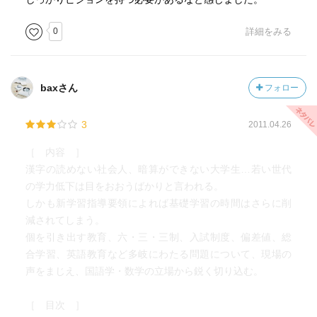
0
詳細をみる
baxさん
フォロー
3
2011.04.26
［ 内容 ］
漢字の読めない社会人、暗算ができない大学生…若い世代
の学力低下は目をおおうばかりと言われる。
しかも新学習指導要領によれば基礎学習の時間はさらに削
減されてしまう。
個を引き出す教育、六・三・三制、入試制度、偏差値、総
合学習、英語教育など多岐にわたる問題について、現場の
声をまじえ、国語学・数学の立場から鋭く切り込む。
［ 目次 ］