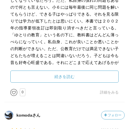
しくなっているだろう。ただ、私自身の慣れの問題もある
ので何とも言えない。小６には毎年最後に同じ問題を解い
てもらうけど、できる子はやっぱりできる。それを見る限
りでは学力が低下したとは思いにくい。本書では２００２
年の指導要領改訂は即刻取り消すべきだと言っている。
「ゆとりの教育」という名の下に、教科書はどんどん薄っ
ぺらになっていく。私自身、これが良いことか悪いことか
の判断ができない。ただ、公教育だけでは満足できない子
どもたちが増えることは間違いないだろう。子どもは今も
昔も好奇心旺盛である。それにどこまで応えてあげるかが
大切だ。学校の授業を難なくこなす子どもたちにはもっと
高度な内容まで指導していくべきだと思う。指導要領のレ
続きを読む
ベルでストップさせてしまうのはかわいそうだ。本書の中
で著者たちが主張していることで、それはちょっと違うん
0
詳細をみる
じゃないかなあ、と思えることが多々あった。ただその中
で一点、私の考えと一致するのは、公立の６年一貫校をつ
くるということだ。一般に私立の６年一貫校では、６年で
komodaさん
フォロー
修了する内容を圧縮して５年ですましている。それだけの
ことができる子どもたちが集まっている。そして最後に残