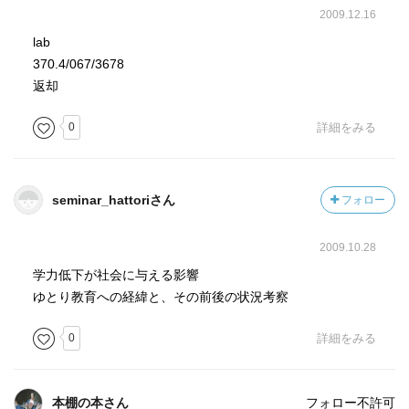
☆☆☆☆☆☆☆ 冒険性
2009.12.16
☆☆☆☆☆☆☆ 読後の個人的な満足度
lab
共感度（空振り三振・一部・参った！）
370.4/067/3678
読書の速度（時間がかかった・普通・一気に読んだ）
返却
［ 関連図書 ］
0
詳細をみる
［ 参考となる書評 ］
seminar_hattoriさん
フォロー
2009.10.28
学力低下が社会に与える影響
ゆとり教育への経緯と、その前後の状況考察
0
詳細をみる
本棚の本さん
フォロー不許可