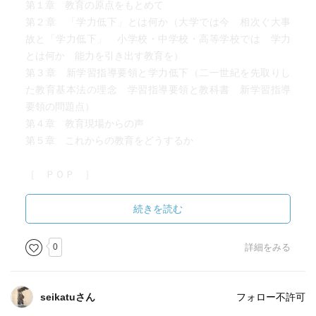
第１章 教育の原点をもとめて
第２章 「学力低下」とは何か（大学では今 相次ぐ大事
故と「学力低下」 小学校・中学校・高等学校では 学力
とは何か 能力を引き出す教育を）
第３章 新学習指導要領と学力低下（二一世紀を先取りし
た教育基本法の理念 学習指導要領と教科書 新学習指導
要領の問題点）
第４章 教育現場からの声
第５章 これからの教育をどうするか
［ ＰＯＰ ］
続きを読む
［ おすすめ度 ］
0
詳細をみる
☆☆☆☆☆☆☆ おすすめ度
☆☆☆☆☆☆☆ 文章
☆☆☆☆☆☆☆ ストーリー
seikatuさん
フォロー不許可
☆☆☆☆☆☆☆ メッセージ性