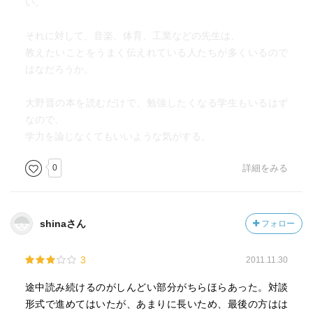
い。
それに対して、音楽、体育、工業などの先生は、
教えたいことをうまく伝えれている人たちが多くいるので
はなだろうか。
大野晋の本を読むだけで、勉強したくなる学生もいるはず
なので、
学力を論じなくてもいいような気がする。
0
詳細をみる
shinaさん
フォロー
3
2011.11.30
途中読み続けるのがしんどい部分がちらほらあった。対談
形式で進めてはいたが、あまりに長いため、最後の方はは