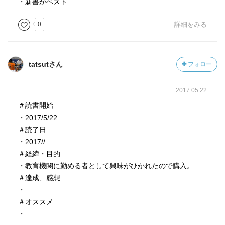
・新書がベスト
0
詳細をみる
tatsutさん
フォロー
2017.05.22
＃読書開始
・2017/5/22
＃読了日
・2017//
＃経緯・目的
・教育機関に勤める者として興味がひかれたので購入。
＃達成、感想
・
＃オススメ
・