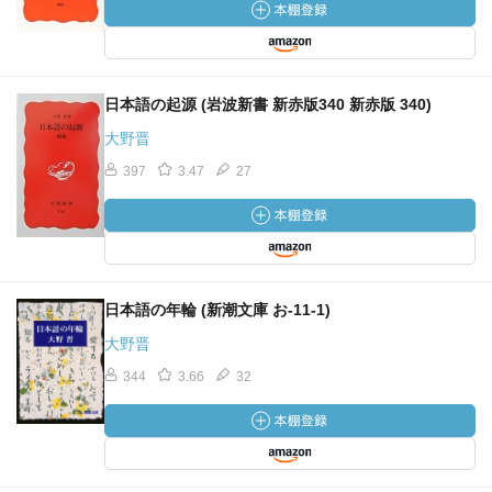
日本語の起源 (岩波新書 新赤版340 新赤版 340)
大野晋
397
3.47
27
日本語の年輪 (新潮文庫 お-11-1)
大野晋
344
3.66
32