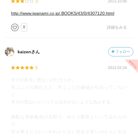
3
2013.10.06
った１年を大学受験の勉強につぎ込む。高校を大学受験の
ためだけの存在と考えるのはどうかと思うけど、現在のシ
http://www.iwanami.co.jp/.BOOKS/43/0/4307120.html
ステムでの高校入試があるから、中学がおかしくなってい
るのだと思う。そう、一般に大学入試が諸悪の根元のよう
0
詳細をみる
にいわれるけど、私は内申重視の高校入試の方がよほどひ
どいと思う。もちろん、大学入試でも推薦で内申重視のと
ころもある。ただ、これだけ多様化していれば自分であっ
kaizenさん
フォロー
た入試を選べばよい。ところが高校入試では、もし公立を
受験するなら、その都道府県のシステムに従わなくては行
5
2012.02.24
けない。通知表の成績ばかり気にする、イヤーな雰囲気を
こしらえてきたのは現在の高校入試だと思う。中学生とい
学力が本当に危ないのだろうか。
う、精神的にももっとも揺れる時期にこの入試はないと思
学ぶことの面白さと、学ぶことの価値が伝わってこない
う。みなさんはどう考えるだろう。（ここから１０年以上
と、
たって、また状況はずいぶん変わっています。）
学力が危ないといっても仕方がないような気がする。
無駄な受験勉強の反動で、ゆとり教育といってみたもの
の、
何を教えたらいいかわからない先生が多いのかもしれな