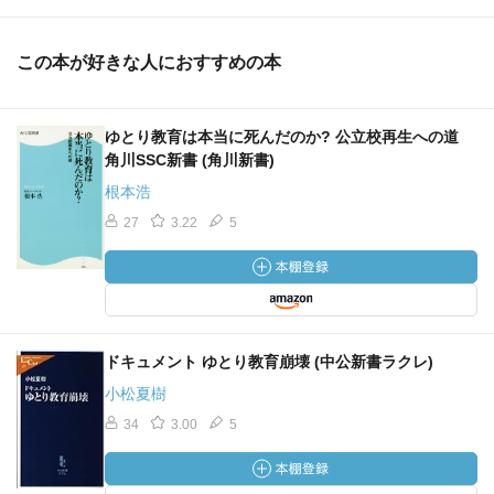
この本が好きな人におすすめの本
ゆとり教育は本当に死んだのか? 公立校再生への道
角川SSC新書 (角川新書)
根本浩
27
3.22
5
ドキュメント ゆとり教育崩壊 (中公新書ラクレ)
小松夏樹
34
3.00
5