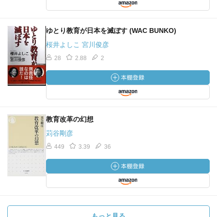
ゆとり教育が日本を滅ぼす (WAC BUNKO)
桜井よしこ 宮川俊彦
28
2.88
2
教育改革の幻想
苅谷剛彦
449
3.39
36
もっと見る