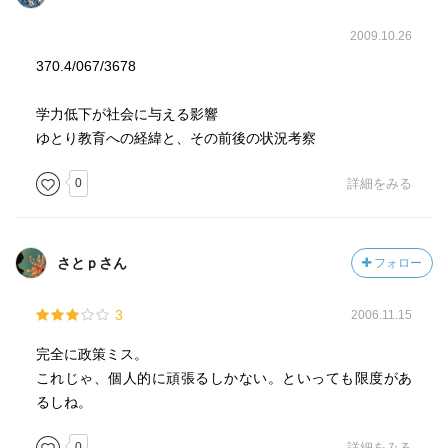
2009.10.26
370.4/067/3678
学力低下が社会に与える影響
ゆとり教育への経緯と、その前後の状況考察
0
詳細をみる
さとｐさん
フォロー
3
2006.11.15
完全に政策ミス。
これじゃ、個人的に頑張るしかない。といっても限度があ
るしね。
0
詳細をみる