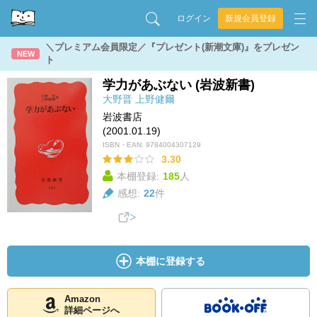
ログイン
新規会員登録
＼プレミアム会員限定／『プレゼント(新潮文庫)』をプレゼン
NEW
ト
学力があぶない (岩波新書)
大野晋
上野健爾
岩波書店
(2001.01.19)
ISBN・EAN:
9784004307129
3.30
本棚登録:
185
人
感想:
22
件
本棚に登録する
Amazon
詳細ページへ