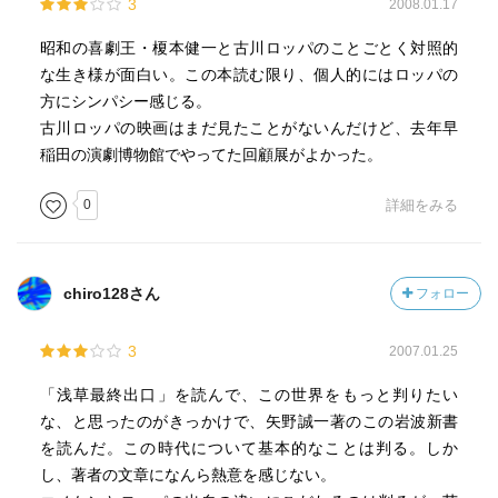
3
2008.01.17
昭和の喜劇王・榎本健一と古川ロッパのことごとく対照的
な生き様が面白い。この本読む限り、個人的にはロッパの
方にシンパシー感じる。
古川ロッパの映画はまだ見たことがないんだけど、去年早
稲田の演劇博物館でやってた回顧展がよかった。
0
詳細をみる
chiro128さん
フォロー
3
2007.01.25
「浅草最終出口」を読んで、この世界をもっと判りたい
な、と思ったのがきっかけで、矢野誠一著のこの岩波新書
を読んだ。この時代について基本的なことは判る。しか
し、著者の文章になんら熱意を感じない。