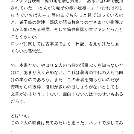
エノケンは映画『虎の尾を踏む男達』、あるいはCMで使用
されていた「♪とんがり帽子の赤い屋根～」「♪おれは村じ
ゅうでいちばん～」等の曲でちらっと見て知っているの
と、弟子筋の財津一郎氏が語る舞台でのすさまじい指導ぶ
りが印象にある程度、そして筒井康隆が大ファンだったと
ことくらいか。
ロッパに関しては古本屋でよく「日記」を見かけたなぁ、
くらいの感想だ。
で、本書だが、やはり２人の当時の活躍ぶりを知らないだ
けに、あまり入り込めない。これは著者の年代の人たち向
けの本なのであろう。また、この著者を知らないのだが、
資料からの抜粋、引用が多いのはしょうがないとしても、
文章があまりうまくない。面白くないのはそのせいもある
だろう。
とはいえ。
この２人の映像は見てみたいと思った。ネットで探してみ
ようかな、と。