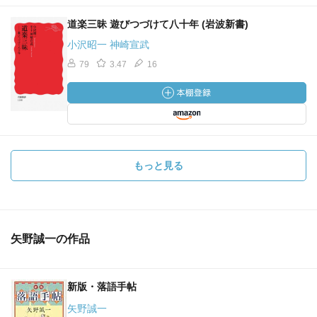
道楽三昧 遊びつづけて八十年 (岩波新書)
小沢昭一 神崎宣武
79
3.47
16
もっと見る
矢野誠一の作品
新版・落語手帖
矢野誠一