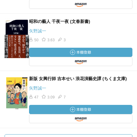
昭和の藝人 千夜一夜 (文春新書)
矢野誠一
50
3.63
3
新版 女興行師 吉本せい 浪花演藝史譚 (ちくま文庫)
矢野誠一
47
3.09
7