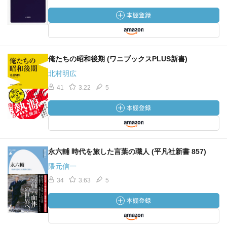
俺たちの昭和後期 (ワニブックスPLUS新書)
北村明広
41
3.22
5
永六輔 時代を旅した言葉の職人 (平凡社新書 857)
隈元信一
34
3.63
5