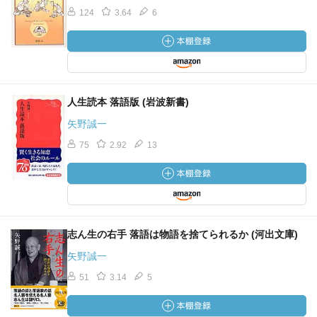
124
3.64
6
人生読本 落語版 (岩波新書)
矢野誠一
75
2.92
13
志ん生の右手 落語は物語を捨てられるか (河出文庫)
矢野誠一
51
3.14
5