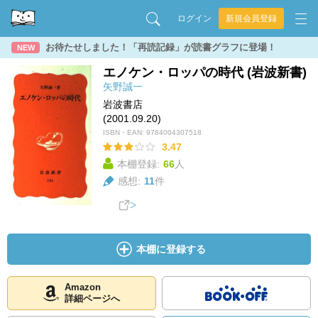
ログイン
新規会員登録
お待たせしました！「再読記録」が読書グラフに登場！
NEW
エノケン・ロッパの時代 (岩波新書)
矢野誠一
岩波書店
(2001.09.20)
ISBN・EAN:
9784004307518
3.47
本棚登録:
66
人
感想:
11
件
本棚に登録する
Amazon
詳細ページへ