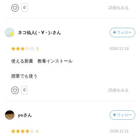
員も労働時間が減るうえに給与も変わりません。
0
詳細をみる
これがもっとも理想的な形かもしれません。
ただやはり企業側としては当然拒否感を示すでしょう。い
ネコ仙人(・∀・)♪さん
フォロー
かに企業側を説得するかということが最も
重要かもしれません。
3
2008.12.19
使える新書 教養インストール
授業でも使う
0
詳細をみる
yoさん
フォロー
4
2008.12.11