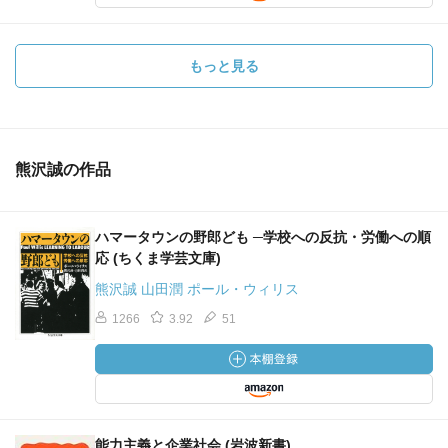
もっと見る
熊沢誠の作品
ハマータウンの野郎ども ─学校への反抗・労働への順
応 (ちくま学芸文庫)
熊沢誠 山田潤 ポール・ウィリス
1266
3.92
51
能力主義と企業社会 (岩波新書)