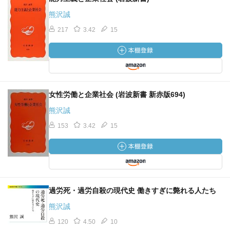
熊沢誠
217
3.42
15
女性労働と企業社会 (岩波新書 新赤版694)
熊沢誠
153
3.42
15
過労死・過労自殺の現代史 働きすぎに斃れる人たち
熊沢誠
120
4.50
10