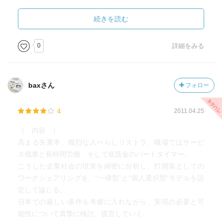
円』を実行するかと言えば、僕はまだ尚早と感じます。
労働価値説と効用価値説（これらは本書では取り上げてい
続きを読む
ない）の趨勢と今後の方途がカギになっているのではいか
と感じました。
0
詳細をみる
なかなか面白い本でした！
baxさん
フォロー
4
2011.04.25
［ 内容 ］
高まる失業率、熾烈な人べらしリストラ、職場ではサービ
ス残業と長時間労働、そして低賃金のパートタイマー。
こうした企業社会の現実を綿密に分析し、打開策としての
ワークシェアリングを、“一律型”と“個人選択型”モデルを設
定して論じる。
日本での厳しい条件を考慮に入れながら、実現の必要と可
能性について真摯に検討、提言していく。