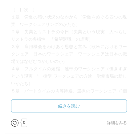
［ 目次 ］
１章 労働の暗い状況のなかから（労働をめぐる四つの現
実 ワークシェアリングのかたち）
２章 失業とリストラの今日（失業という現実 人べらし
リストラの多様性 「希望退職」の虚実）
３章 雇用機会をわけあう思想と営み（欧米におけるワー
クシェア 日本のワークシェア ワークシェアは日本の職
場ではなぜむつかしいのか）
４章 フルタイムの短縮、連帯のワークシェア（働きすぎ
という現実 “一律型”ワークシェアの方途 労働市場の新し
いかたち）
５章 パートタイムの均等待遇、選択のワークシェア（“個
人選択型”ワークシェアのニーズ 現代日本のパートタイマ
ー パートタイマーの処遇改善 むすびにかえて）
続きを読む
［ ＰＯＰ ］
0
詳細をみる