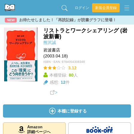
ログイン
新規会員登録
お待たせしました！「再読記録」が読書グラフに登場！
NEW
リストラとワークシェアリング (岩
波新書)
熊沢誠
岩波書店
(2003.04.18)
ISBN・EAN:
9784004308348
3.12
本棚登録:
80
人
感想:
12
件
本棚に登録する
Amazon
詳細ページへ