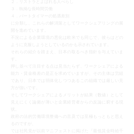
２．リストラとよばれる人べらし
３．執拗な長時間労働
４．パートタイマーの処遇差別
に分類し、これらの解消策としてワークシェアリングの展
開を進めています。
不況による企業環境の悪化は欧米でも同じで、彼らはどの
ように克服しようとしているのかも示されています。
それらの紹介を踏まえ、日本の取るべき指針を与えていま
す。
押し並べて注目する点は見当たらず、ワークシェアによる
能力・賃金格差の是正を求めていますが、その主体は労組
であり、日本では弱体化しつつあるこの組織では厳しい見
方が強いです。
そしてワークシェアによるメリットが結果（数値）として
見えにくく論拠が薄いと企業経営者からの反論に窮する現
状。
政府の法的労働環境整備への言及では至極もっともと思え
るのですが、
では社民党が以前マニフェストに掲げた『最低賃金時給千