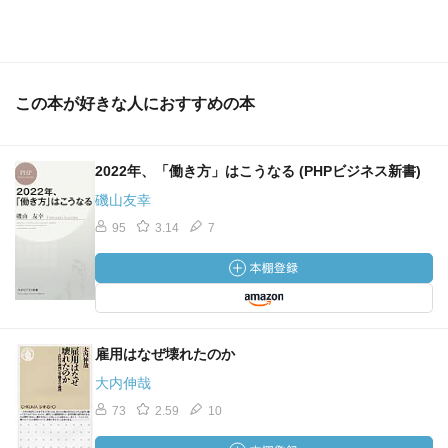
この本が好きな人におすすめの本
2022年、「働き方」はこうなる (PHPビジネス新書)
磯山友幸
95
3.14
7
雇用はなぜ壊れたのか
大内伸哉
73
2.59
10