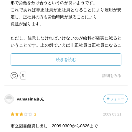
形で労働を分け合うというのが良いようです。
これであれば非正社員が正社員となることにより雇用が安
定し、正社員の方も労働時間が減ることにより
負担が減ります。
ただし、注意しなければいけないのが給料が確実に減ると
いうことです。上の例でいえば非正社員は正社員になるこ
とに
より途中で契約を切られたりといった不安定性はなくなり
続きを読む
ますが、単純に労働時間が減少した場合は給与が減るか変
わらない
0
詳細をみる
可能性があります。これは正社員も同様でたしかに労働時
間は減りますが給与が減る可能性は否定できません。
yamasinaさん
フォロー
とはいってもやはりワークシェアは魅力的です。確かに正
規の労働時間内で分け合った場合は給与が減りますが
3
2009.03.21
サービス残業などの給与が支払われない部分を分け合えば
その部分で新たな雇用が生まれますし、もともと
市立図書館貸し出し 2009.0309から0326まで
給与が支払われないような無駄な労働が減りますから正社