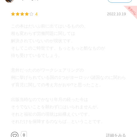
4
2022.10.19
この本はだいぶ前に出てはいるものの、
相も変わらず労働問題に関しては
解決されていないのが現状です。
そしてこのご時世です、もっともっと酷なものが
待ち受けているでしょう。
意外だったのがワークシェアリングの
例に挙げられている国の1つがヨーロッパ諸国なのに関わら
ず育児に関しての考え方がおや?と思ったこと。
出版当時なのでかなり年月の経った今は
そうでないことを願わずにはいられませんが。
それと福祉の国の現状は結構えぐいです。
それだけを保障するのならば…ということです。
0
詳細をみる