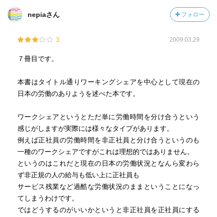
［ おすすめ度 ］
nepiaさん
フォロー
☆☆☆☆☆☆☆ おすすめ度
3
2009.03.29
☆☆☆☆☆☆☆ 文章
☆☆☆☆☆☆☆ ストーリー
７冊目です。
☆☆☆☆☆☆☆ メッセージ性
☆☆☆☆☆☆☆ 冒険性
本書はタイトル通りワーキングシェアを中心として現在の
☆☆☆☆☆☆☆ 読後の個人的な満足度
日本の労働のありようを述べた本です。
共感度（空振り三振・一部・参った！）
読書の速度（時間がかかった・普通・一気に読んだ）
ワークシェアというとただ単に労働時間を分け合うという
感じがしますが実際には様々なタイプがあります。
［ 関連図書 ］
例えば正社員の労働時間を非正社員と分け合うというのも
一種のワークシェアですがこれは理想的ではありません。
というのはこれだと現在の日本の労働状況となんら変わら
［ 参考となる書評 ］
ず非正規の人の給与も低い上に正社員も
サービス残業など過酷な労働状況のままということになっ
てしまうわけです。
ではどうするのがいいかというと非正社員を正社員にする