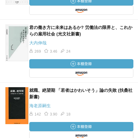
君の働き方に未来はあるか? 労働法の限界と、これか
らの雇用社会 (光文社新書)
大内伸哉
269
3.46
24
就職、絶望期 「若者はかわいそう」論の失敗 (扶桑社
新書)
海老原嗣生
142
3.90
18