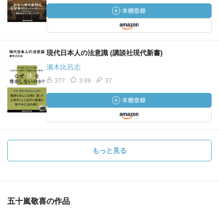
現代日本人の法意識 (講談社現代新書)
瀬木比呂志
377
3.89
37
もっと見る
五十嵐敬喜の作品