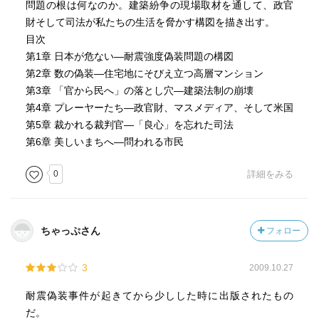
問題の根は何なのか。建築紛争の現場取材を通して、政官
財そして司法が私たちの生活を脅かす構図を描き出す。
目次
第1章 日本が危ない―耐震強度偽装問題の構図
第2章 数の偽装―住宅地にそびえ立つ高層マンション
第3章 「官から民へ」の落とし穴―建築法制の崩壊
第4章 プレーヤーたち―政官財、マスメディア、そして米国
第5章 裁かれる裁判官―「良心」を忘れた司法
第6章 美しいまちへ―問われる市民
0
詳細をみる
ちゃっぷさん
フォロー
3
2009.10.27
耐震偽装事件が起きてから少しした時に出版されたもの
だ。