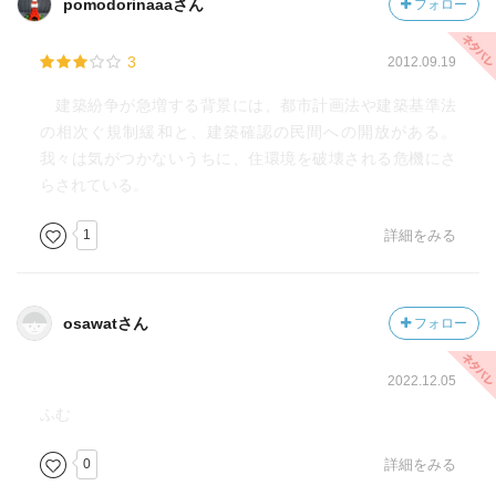
pomodorinaaaさん
フォロー
3
2012.09.19
建築紛争が急増する背景には、都市計画法や建築基準法
の相次ぐ規制緩和と、建築確認の民間への開放がある。
我々は気がつかないうちに、住環境を破壊される危機にさ
らされている。
1
詳細をみる
osawatさん
フォロー
2022.12.05
ふむ
0
詳細をみる