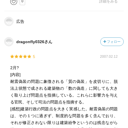
0
詳細をみる
広告
dragonfly0326さん
フォロー
5
2007.02.12
2月?
[内容]
耐震偽装の問題に象徴される「質の偽装」を皮切りに、脱
法上状態で成される建築物の「数の偽造」に関しても大き
く取り上げ問題点を指摘している。これらに影響力を与え
る官民、そして司法の問題点を指摘する。
[感想]建築行政の問題点を大きく実感した。耐震偽装の問題
は、その１つに過ぎず、制度的な問題を多く含んでおり、
それが修正されない限りは建築紛争というのは残念ながら