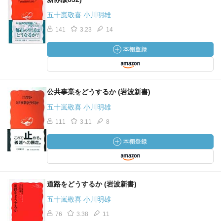
五十嵐敬喜 小川明雄
141
3.23
14
公共事業をどうするか (岩波新書)
五十嵐敬喜 小川明雄
111
3.11
8
道路をどうするか (岩波新書)
五十嵐敬喜 小川明雄
76
3.38
11