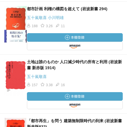
都市計画 利権の構図を超えて (岩波新書 294)
五十嵐敬喜 小川明雄
188
3.26
11
土地は誰のものか 人口減少時代の所有と利用 (岩波新
書 新赤版 1914)
五十嵐敬喜
157
3.38
16
「都市再生」を問う 建築無制限時代の到来 (岩波新書
新赤版832)