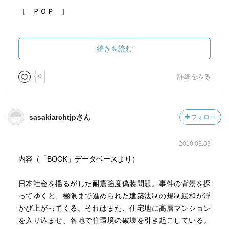
［ ＰＯＰ ］
［ おすすめ度 ］
続きを読む
☆☆☆☆☆☆☆ おすすめ度
0
詳細をみる
☆☆☆☆☆☆☆ 文章
☆☆☆☆☆☆☆ ストーリー
☆☆☆☆☆☆☆ メッセージ性
sasakiarchtjpさん
フォロー
☆☆☆☆☆☆☆ 冒険性
☆☆☆☆☆☆☆ 読後の個人的な満足度
2010.03.03
共感度（空振り三振・一部・参った！）
読書の速度（時間がかかった・普通・一気に読んだ）
内容（「BOOK」データベースより）
［ 関連図書 ］
日本社会を揺るがした耐震強度偽装問題。事件の背景を探
ってゆくと、極限まで進められた建築法制の規制緩和が浮
かび上がってくる。それはまた、住宅地に高層マンション
［ 参考となる書評 ］
を入り込ませ、各地で住環境の破壊を引き起こしている。