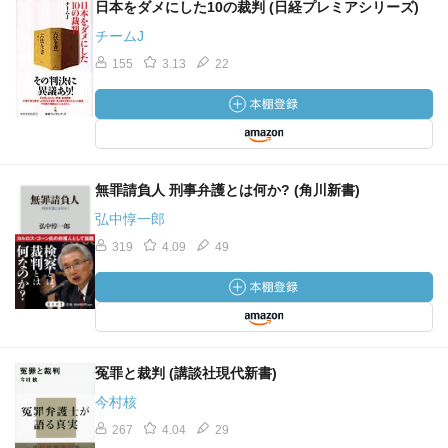
日本をダメにした10の裁判 (日経プレミアシリーズ)
チームJ
155
3.13
22
無罪請負人 刑事弁護とは何か? (角川新書)
弘中惇一郎
319
4.09
49
冤罪と裁判 (講談社現代新書)
今村核
267
4.04
29