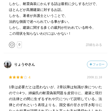
しかし、耐震偽装にかんする話は最初に少しするだけで、
ほとんどが高層建築に対するお話。
しかも、著者が弁護士ということで、
法的な側面で述べられている事が多い。
しかし、建築に関する多くの裁判が行われている昨今、
この現状を知らないわけにはいかない！
0
詳細をみる
りょうやさん
フォロー
4
2008.11.18
1章は必要だとは思わないが、2章以降は知識が身についた
ので☆4つ。姉歯氏の耐震偽装問題を皮切りに、建築と現行
の法律との間に生ずるずれや穴について説明している。法
律とのずれという表現よりも、国交省の甘さが浮き彫りに
なった結果が説明されていると言った方が適切かもしれな