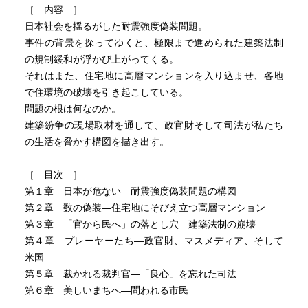
［ 内容 ］
日本社会を揺るがした耐震強度偽装問題。
事件の背景を探ってゆくと、極限まで進められた建築法制
の規制緩和が浮かび上がってくる。
それはまた、住宅地に高層マンションを入り込ませ、各地
で住環境の破壊を引き起こしている。
問題の根は何なのか。
建築紛争の現場取材を通して、政官財そして司法が私たち
の生活を脅かす構図を描き出す。
［ 目次 ］
第１章 日本が危ない―耐震強度偽装問題の構図
第２章 数の偽装―住宅地にそびえ立つ高層マンション
第３章 「官から民へ」の落とし穴―建築法制の崩壊
第４章 プレーヤーたち―政官財、マスメディア、そして
米国
第５章 裁かれる裁判官―「良心」を忘れた司法
第６章 美しいまちへ―問われる市民