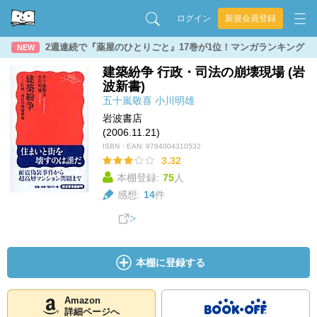
ログイン
新規会員登録
2週連続で『薬屋のひとりごと』17巻が1位！マンガランキング
NEW
建築紛争 行政・司法の崩壊現場 (岩
波新書)
五十嵐敬喜
小川明雄
岩波書店
(2006.11.21)
ISBN・EAN:
9784004310532
3.32
本棚登録:
75
人
感想:
14
件
本棚に登録する
Amazon
詳細ページへ