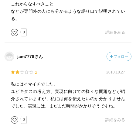
これからなすべきこと
［ 参考となる書評 ］
などが専門外の人にも分かるような語り口で説明されてい
る。
0
詳細をみる
jam7778さん
フォロー
2
2010.10.27
私にはイマイチでした。
ユビキタスの考え方、実現に向けての様々な問題などが紹
介されていますが、私には何を伝えたいのか分かりません
でした。実現には、まだまだ時間がかかりそうですね。
0
詳細をみる