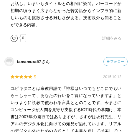
お話し。いまいちタイトルとの相関に疑問。バーコードが
初期の頃うまく広まらなかった苦労話からインフラ的に新
しいものを拡散させる難しさがある。技術以外も知ること
ができる内容。
0
詳細をみる
tamamura57さん
フォロー
5
2015.10.12
ユビキタスとは宗教用語で「神様はいつでもどこにでもい
らっしゃって、あなたの行いをご覧になっていますよ」と
いうように説教で使われる言葉ととのことです。今まさに
コンピュータが人間を見守り支援するIOT時代の幕開け、本
書は2007年の発行ではありますが、さすがは坂村先生、リ
アルのデジタル化に向けての知見が溢れています。リアル
のデジタル化のための方式として本書を通して提案してい