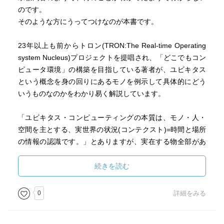
のです。
そのような方にうってつけなのが本書です。
23年以上も前からトロン(TRON:The Real-time Operating
system Nucleus)プロジェクトを提唱され、「どこでもコン
ピュータ環境」の構築を目指している著者が、ユビキタス
という概念を身の回りにあるモノを例示して具体的にどう
いうものなのかをわかり易く解説しています。
「ユビキタス・コンピューティングの本質は、モノ・人・
空間を主とする、実世界の状況(コンテクスト)=時間と場所
の情報の認識です。」とありますが、実在する物全部があ
たかもクリックする対象になったかのように、「これ」
「あれ」と指示したとたんに、その物の情報を格納してい
続きを読む
るところから情報を取得して利用できる世界がユビキタス
なのです。
0
詳細をみる
この夢のような世界の実現に著者は尽力されていますが、
実現するには技術の進化だけではなく制度の問題があるこ