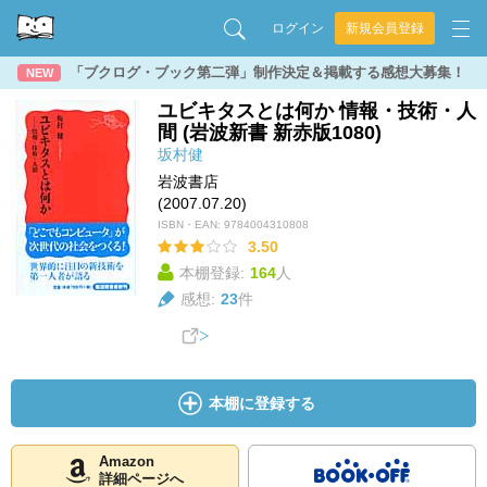
ログイン
新規会員登録
「ブクログ・ブック第二弾」制作決定＆掲載する感想大募集！
NEW
ユビキタスとは何か 情報・技術・人
間 (岩波新書 新赤版1080)
坂村健
岩波書店
(2007.07.20)
ISBN・EAN:
9784004310808
3.50
本棚登録:
164
人
感想:
23
件
本棚に登録する
Amazon
詳細ページへ