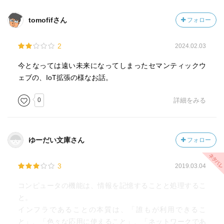
tomofifさん
フォロー
2
2024.02.03
今となっては遠い未来になってしまったセマンティックウ
ェブの、IoT拡張の様なお話。
0
詳細をみる
ゆーだい文庫さん
フォロー
3
2019.03.04
コンピュータの機能は、情報を記憶することと処理するこ
と。
インフラであることの本質は、「誰もが利用できるこ
と」、「色々な応用に使えること」、「ネットワークであ