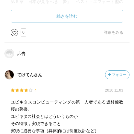
第６章 日本が見るべき「夢」―ベスト・エフォート型の
制度設計
続きを読む
［ ＰＯＰ ］
0
詳細をみる
［ おすすめ度 ］
広告
☆☆☆☆☆☆☆ おすすめ度
☆☆☆☆☆☆☆ 文章
☆☆☆☆☆☆☆ ストーリー
てけてんさん
フォロー
☆☆☆☆☆☆☆ メッセージ性
☆☆☆☆☆☆☆ 冒険性
4
2010.11.03
☆☆☆☆☆☆☆ 読後の個人的な満足度
共感度（空振り三振・一部・参った！）
ユビキタスコンピューティングの第一人者である坂村健教
読書の速度（時間がかかった・普通・一気に読んだ）
授の著書。
ユビキタス社会とはどういうものか
［ 関連図書 ］
その特徴，実現できること
実現に必要な事項（具体的には制度設計など）