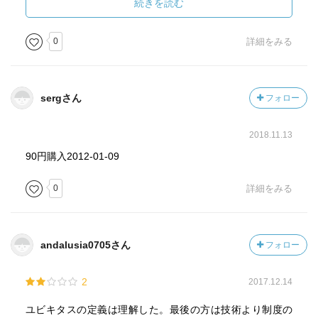
世界的な実践として、EPCグローバルとuIDセンターがあ
続きを読む
る。
0
詳細をみる
バーコード、ＱＲコード、パッシブ・タグ
安定した動作をし、ユーザーが特に気にせず、安心して使
えるか？
sergさん
フォロー
2018.11.13
90円購入2012-01-09
0
詳細をみる
andalusia0705さん
フォロー
2
2017.12.14
ユビキタスの定義は理解した。最後の方は技術より制度の