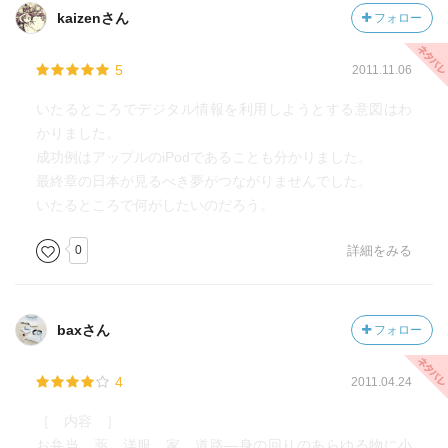
とも示唆されています。
kaizenさん
フォロー
5
2011.11.06
いたるところでデジタル情報を利用しようとする意図はわ
かりました。
成功例はアップルのiPodであることも分かりました。
最終章の日本が見るべき夢がつながりませんでした。
いたるところで何がしたいのだろう。
0
詳細をみる
baxさん
フォロー
4
2011.04.24
［ 内容 ］
お弁当、薬、洋服、家、道路―身の回りのあらゆる物に小