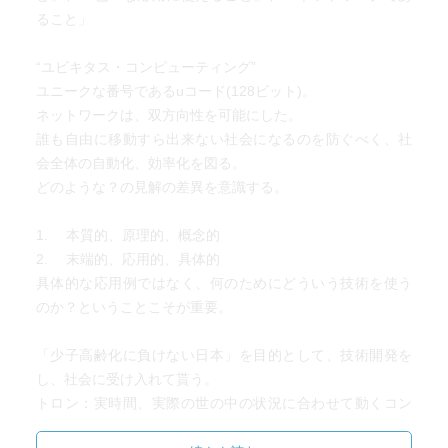
ること」
“ユビキタス・コンピューティング”
ユニークな番号であるuコード(128ビット)。
ネットワークは、双方向性を可能にした。
誰も自由に移動すら出来ない社会になるのを防ぐべく、社
会全体の自動化、効率化を図る。
どのような？の見解の差異を意識する。
1. 本質的、原理的、概念的
2. 末端的、応用的、具体的
具体的な応用例ではなく、何のためにどういう技術を使う
のか？ということこそが重要。
「少子高齢化に負けない日本」を目的として、技術開発を
し、社会に受け入れて貰う。
トロン：実時間、実際の世の中の状況に合わせて動くコン
ピュータの為のプロジェクト。