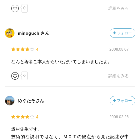
あらゆることが効率化・利便化されるだろう。
0
詳細をみる
しかし、そこには大きな壁が存在する。
minoguchiさん
フォロー
それは「技術の進化に合わせて制度を変えられない社会」
である。
4
2008.08.07
本書はそれを打破する力を「ソーシャルイノベーション」
なんと著者ご本人からいただいてしまいましたよ。
と名づけ、革命を起こす原動力の一つと紹介しているが、
日本はことにその「ソーシャルイノベーション」の点で劣
0
詳細をみる
っている傾向が強い。
シリコンバレー発の企業群、マイクロソフトやグーグル、
めぐたそさん
フォロー
ユーチューブが登場した歴史を振り返ると、
彼らの技術はその時代時代の制度を変えてきた。
4
2008.02.26
著作権など情報を保護する制度を変容させてきたのだ。
坂村先生です。
技術的な説明ではなく、ＭＯＴの観点から見た記述が中