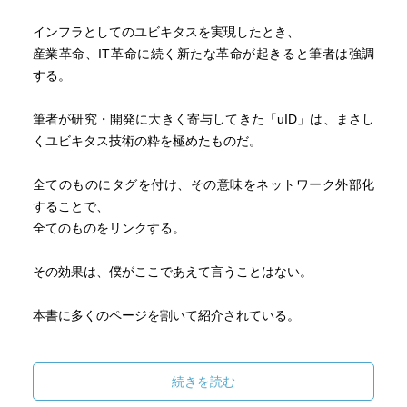
インフラとしてのユビキタスを実現したとき、
産業革命、IT革命に続く新たな革命が起きると筆者は強調
する。
筆者が研究・開発に大きく寄与してきた「uID」は、まさし
くユビキタス技術の粋を極めたものだ。
全てのものにタグを付け、その意味をネットワーク外部化
することで、
全てのものをリンクする。
その効果は、僕がここであえて言うことはない。
本書に多くのページを割いて紹介されている。
たしかに、この「uID」のような技術が世界中に導入された
とき、
続きを読む
流通システムが、障害者の生活が、・・・世界中のありと