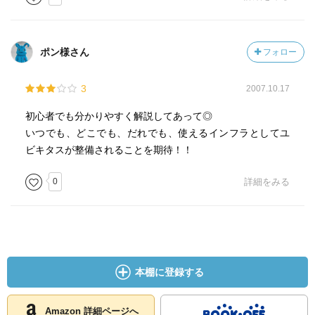
い。
ポン様さん
フォロー
私たちの今後の行動次第で、夢のような社会が実現するか
もしれない。
3
2007.10.17
初心者でも分かりやすく解説してあって◎
いつでも、どこでも、だれでも、使えるインフラとしてユ
キーワード
ビキタスが整備されることを期待！！
ＭＯＴ：技術そのもの自体よりその技術の使いこなしが重
要。足し算でなく引き算で考える。
0
詳細をみる
本棚に登録する
Amazon 詳細ページへ