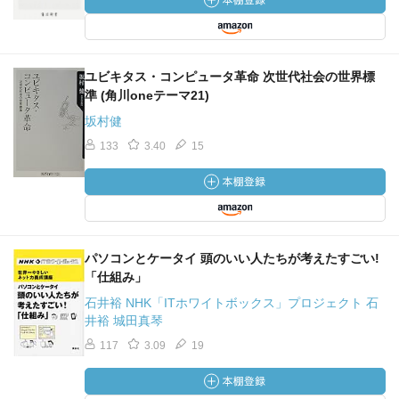
ユビキタス・コンピュータ革命 次世代社会の世界標
準 (角川oneテーマ21)
坂村健
133
3.40
15
パソコンとケータイ 頭のいい人たちが考えたすごい!
「仕組み」
石井裕 NHK「ITホワイトボックス」プロジェクト 石
井裕 城田真琴
117
3.09
19