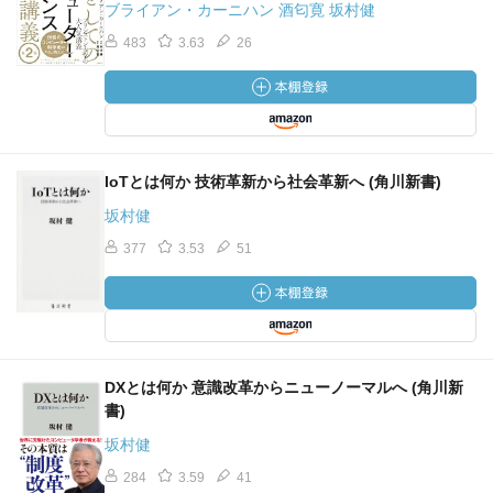
ブライアン・カーニハン 酒匂寛 坂村健
483
3.63
26
IoTとは何か 技術革新から社会革新へ (角川新書)
坂村健
377
3.53
51
DXとは何か 意識改革からニューノーマルへ (角川新
書)
坂村健
284
3.59
41