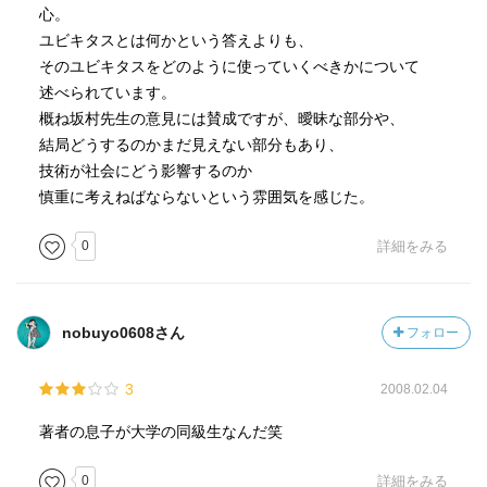
ユビキタスネットワークを実現する「uID」の技術にもその
心。
「ソーシャルイノベーション」が不可欠なのである。
ユビキタスとは何かという答えよりも、
そのユビキタスをどのように使っていくべきかについて
インフラとなる技術は、全世界が認めてくれない限り広ま
述べられています。
らないからだ。
概ね坂村先生の意見には賛成ですが、曖昧な部分や、
結局どうするのかまだ見えない部分もあり、
筆者は
技術が社会にどう影響するのか
日本がこれまでの既成概念をかなぐり捨て、世界をリード
慎重に考えねばならないという雰囲気を感じた。
してユビキタス革命を起こすことを期待している。
0
詳細をみる
私は、本書の思想に強く共感すると共に、
「日本のソーシャルイノベーションに強く働き掛けること
nobuyo0608さん
フォロー
ができる人物になりたい」と強く思った。
3
2008.02.04
ユビキタスの意味を知るためでもいい、
ユビキタスが実現した未来社会を垣間見るためでもいい、
著者の息子が大学の同級生なんだ笑
社会の新しい可能性を知りたい人は本書を手に取るとい
0
詳細をみる