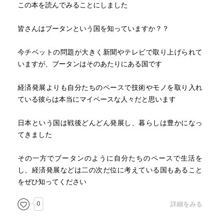
この本を読んでみることにしました
ではないか。
皆さんはブータンという国を知っていますか？？
本としてはブータン賛美がやや鼻につく。かの国の犯罪状
況・刑事制度・軍事制度・税制についても知りたかった。
今チベットの問題が大きく新聞やテレビで取り上げられて
いますが、ブータンはそのあたりにある国です
経済発展よりも自分たちのペースで技術やモノを取り入れ
ている彼らは本当にマイペースな人々だと思います
日本という国は戦後どんどん発展し、暮らしは豊かになっ
てきました
その一方でブータンのように自分たちのペースで生活を
し、経済発展などは二の次だ位に考えている国もあること
をぜひ知ってください
0
詳細をみる