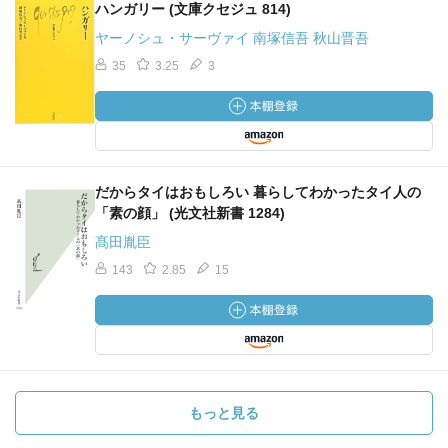
ハンガリー (文庫クセジュ 814)
ヤーノシュ・サーヴァイ 南塚信吾 秋山晋吾
35
3.25
3
だからタイはおもしろい 暮らしてわかったタイ人の
「素の顔」 (光文社新書 1284)
髙田胤臣
143
2.85
15
もっと見る