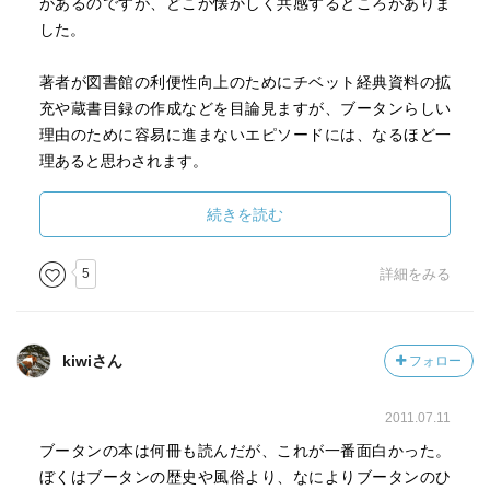
があるのですが、どこか懐かしく共感するところがありま
した。
著者が図書館の利便性向上のためにチベット経典資料の拡
充や蔵書目録の作成などを目論見ますが、ブータンらしい
理由のために容易に進まないエピソードには、なるほど一
理あると思わされます。
そんなブータンも徐々に近代化が進んでいるようですが、
続きを読む
GNHがどのようになっていくのか興味津々です。
5
詳細をみる
kiwiさん
フォロー
2011.07.11
ブータンの本は何冊も読んだが、これが一番面白かった。
ぼくはブータンの歴史や風俗より、なによりブータンのひ