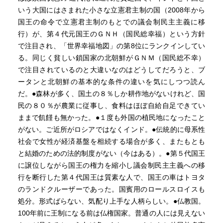
儲かるか儲からないかじゃなくて、やっぱり国民の命、最
いう大国にはさまれた小さな立憲君主制の国（2008年から
低限の生活水準や充足度を保障する。そこに国家の目標が
国王の命令で立憲君主制のもとでの議会制民主主義に移
あるのが理想なんちゃうかなぁ。
行）が、第４代元国王のＧＮＨ（国民総幸福）という方針
で注目され、「世界幸福地図」の第8位にランクインしてい
ブータンの政治についてももう少し勉強して日本やアメリ
る。同じく貧しい鎖国家の北朝鮮がＧＮＭ（国民総不幸）
カ、そして北欧などとの政治や体制と比較してみたいと思
で注目されているのと大違いなのはどうしてだろうと、ブ
います。
ータンと北朝鮮の基本的な条件の違いを気にしつつ読ん
だ。●森林が多く、国土の８％しか耕作地がないけれど、国
民の８０％が農業に従事し、食料はほぼ自給自足できてい
ままで飢饉も無かった。●１度も外国の植民地になったこと
がない。ご近所がロシアではなくインド。●伝統的に母系性
社会で女性が経済基盤を相続する場合が多く、またもとも
と結婚のための法的制度がない（今はある）。●第５代国王
に譲位しながら国王の権力を縮小し議会制民主主義への移
行を断行した第４代国王は質素な人で、国王の車はトヨタ
のランドクルーザーであった。国賓用のロールスロイスも
処分。形式ばらない、気配り上手な人柄らしい。●仏教国。
100年前に王制になる前は仏権国家。普通の人には見えない