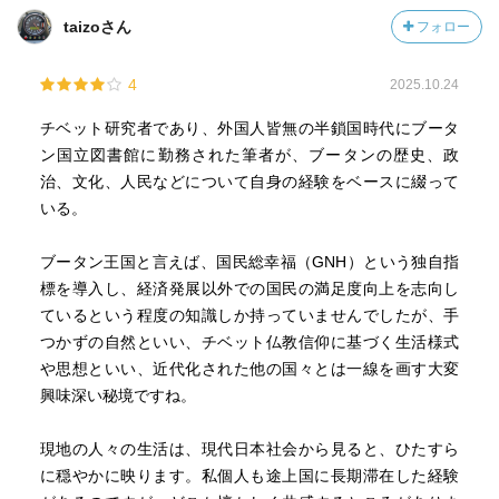
taizoさん
フォロー
4
2025.10.24
チベット研究者であり、外国人皆無の半鎖国時代にブータ
ン国立図書館に勤務された筆者が、ブータンの歴史、政
治、文化、人民などについて自身の経験をベースに綴って
いる。
ブータン王国と言えば、国民総幸福（GNH）という独自指
標を導入し、経済発展以外での国民の満足度向上を志向し
ているという程度の知識しか持っていませんでしたが、手
つかずの自然といい、チベット仏教信仰に基づく生活様式
や思想といい、近代化された他の国々とは一線を画す大変
興味深い秘境ですね。
現地の人々の生活は、現代日本社会から見ると、ひたすら
に穏やかに映ります。私個人も途上国に長期滞在した経験