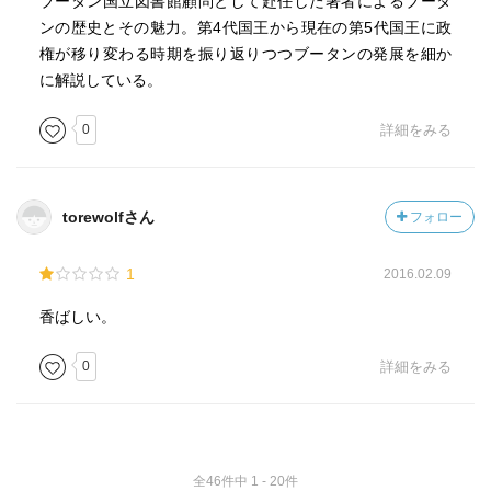
ブータン国立図書館顧問として赴任した著者によるブータ
経済発展および近代化は人々の生活の質および伝統価値
ンの歴史とその魅力。第4代国王から現在の第5代国王に政
を犠牲にするものであってはならない（p164）
権が移り変わる時期を振り返りつつブータンの発展を細か
「経済発展は、人間が幸福であることとなんの関係があ
に解説している。
るのか」（p169）
でもやはりピンとこない。この問いかけに対してこたえる
0
詳細をみる
のは今の日本人にはできるのだろうか。
torewolfさん
フォロー
1
2016.02.09
香ばしい。
0
詳細をみる
全46件中 1 - 20件