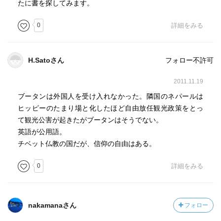
たに書を探してみます。
唯一のものではないということに気付かされた。
0
詳細をみる
他に面白いのは、
ブータン通産省の会議において、国外への
輸出品目を検討した際、
H.Satoさん
フォロー不許可
ある官僚から
「ブータンが誇る”良質の時間”はどうか」
2011.11.19
という提案があったということ。
ブータンは外国人を受け入れなかった。隣国のネパールは
言葉尻だけからの厳密性は保留しておいて、
ヒッピーのたまり場と化したほど自由放任観光政策をとっ
こういう発想が出てくることは非常に面白い。
て観光公害が起きたがブータンはそうでない。
英語が公用語。
また、水源涵養林としての森林の意義を
チベット仏教の国だが、信仰の自由はある。
「電力施設としての森林」と早期に捉え、
国の7割が失われる前にその価値を明確化したところは、
0
詳細をみる
先走って失敗した先進国に学んだ賢い例である。
また、
nakamanaさん
フォロー
近年近代化が進みつつあるブータンの、