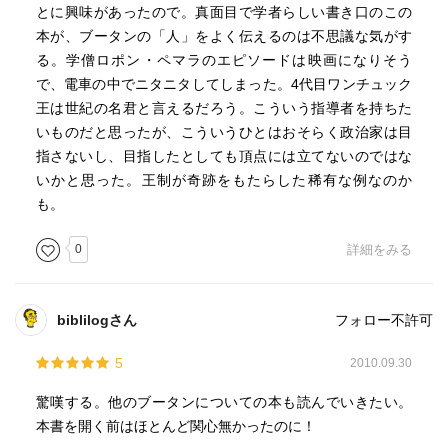
とに興味があったので。真面目で学者らしい書き口のこの
本が、ブータンの「人」をよく伝えるのは不思議な気がす
る。学僧ロポン・ペマラのエピソードは映画になりそう
で、電車の中でニタニタしてしまった。4代目ワンチュック
王は世紀の名君と言えるだろう。こういう指導者を持ちた
いものだと思ったが、こういうひとはおそらく政治家は目
指さないし、目指したとしても頂点には立てないのではな
いかと思った。王制が奇跡をもたらした稀有な例なのか
も。
0
詳細をみる
biblilogさん
フォロー不許可
5
2010.09.30
驚嘆する。他のブータンについての本も読んでいきたい。
本書を開く前はほとんど関心無かったのに！