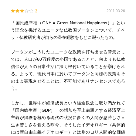
3
2011.03.26
「国民総幸福（GNH = Gross National Happiness）」とい
う理念を掲げるユニークな仏教国ブータンについて、チベ
ット仏教研究者が自らの滞在経験をもとに綴ったもの。
ブータンがこうしたユニークな政策を打ち出せる背景とし
ては、人口が60万程度の小国であることと、何よりも仏教
信仰が人々の日常生活に深く根付いていることが挙げられ
る。よって、現代日本に於いてブータンと同様の政策をそ
のまま実現させることは、不可能でありナンセンスであろ
う。
しかし、世界中が経済成長という強迫観念に取り憑かれて
「国内総生産（GDP）」の増加を至上命題とする経済至上
主義が猖獗を極める現代の状況に多くの人間が息苦しさ＝
生き苦しさを覚える昨今、そうしたイデオロギー（具体的
には新自由主義イデオロギー）とは別のヨリ人間的な価値