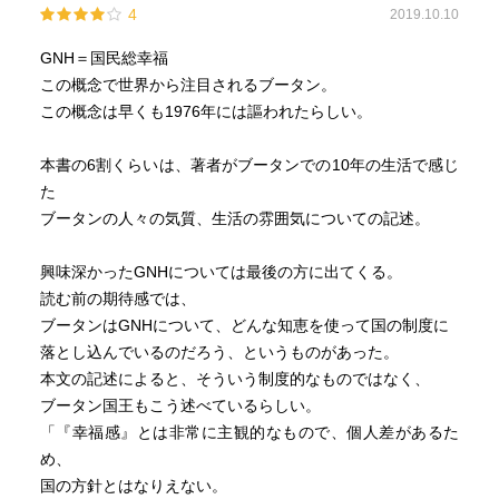
4
2019.10.10
ス、三位はオーストリアで、ブータンは九位、日本は九十
位だったとのこと。
GNH＝国民総幸福
本書では、ワンチュック五世の統治のもと、文化・習慣を
この概念で世界から注目されるブータン。
守りながらの経済発展がどこまで可能か？という点に関し
この概念は早くも1976年には謳われたらしい。
て今後の困難さを指摘する形で終わっていますが、”ヒマラ
ヤが聳え、雨雪が降り、森林が茂る限りブータンは安泰で
本書の6割くらいは、著者がブータンでの10年の生活で感じ
ある”という前国王の確固たる価値観を表した言葉が国民の
た
総意としてある限り大丈夫かなと思います。
ブータンの人々の気質、生活の雰囲気についての記述。
竹蔵
興味深かったGNHについては最後の方に出てくる。
読む前の期待感では、
ブータンはGNHについて、どんな知恵を使って国の制度に
落とし込んでいるのだろう、というものがあった。
本文の記述によると、そういう制度的なものではなく、
ブータン国王もこう述べているらしい。
「『幸福感』とは非常に主観的なもので、個人差があるた
め、
国の方針とはなりえない。