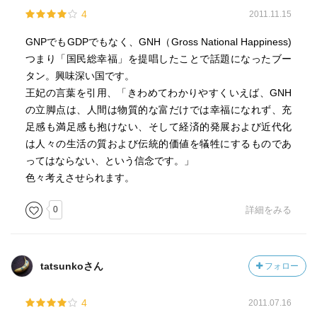
途中をすっ飛ばして一気に携帯電話普及、とか、
4
2011.11.15
衛星電話普及、とかいう潔さには、
賢明さを感じます。
GNPでもGDPでもなく、GNH（Gross National Happiness)
つまり「国民総幸福」を提唱したことで話題になったブー
タン。興味深い国です。
王妃の言葉を引用、「きわめてわかりやすくいえば、GNH
の立脚点は、人間は物質的な富だけでは幸福になれず、充
足感も満足感も抱けない、そして経済的発展および近代化
は人々の生活の質および伝統的価値を犠牲にするものであ
ってはならない、という信念です。」
色々考えさせられます。
0
詳細をみる
tatsunkoさん
フォロー
4
2011.07.16