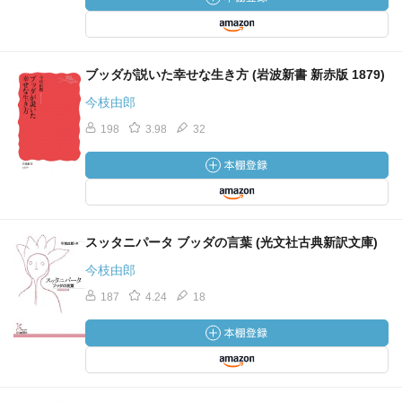
ブッダが説いた幸せな生き方 (岩波新書 新赤版 1879)
今枝由郎
198
3.98
32
スッタニパータ ブッダの言葉 (光文社古典新訳文庫)
今枝由郎
187
4.24
18