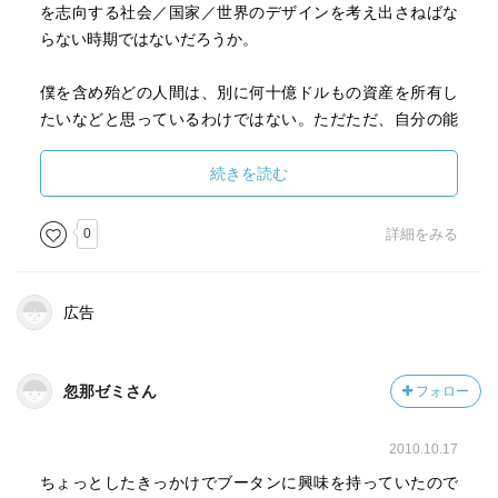
を志向する社会／国家／世界のデザインを考え出さねばな
らない時期ではないだろうか。
僕を含め殆どの人間は、別に何十億ドルもの資産を所有し
たいなどと思っているわけではない。ただただ、自分の能
力に応じて仕事をしつつ、生きていることの意味を味え
る、人間として真当な、ささやかな生活を欲しているだけ
続きを読む
なのだ。そんな市井の人間の慎ましい望みを叶えるのが政
治の使命ではないのか。しかし近年の日本では、財界の利
0
詳細をみる
益――それも巨万の利益――追求の為に、持たざる者の生
がその全体を以て犠牲に供されてきた。非人間的な生存競
争と無謀なギャンブルを強要され、日常の安息が悉く奪わ
広告
れていった。日々を真当に生きている人間に生存の恐怖を
強いる社会は、正義に適っていない。
忽那ゼミさん
フォロー
著者も述べているヒューマニズム――これは決して大仰
な"思想"などではなくて、一人一人の日々の生活に根ざした
2010.10.17
真当な人間らしさを当たり前に求める、という意味でのヒ
ちょっとしたきっかけでブータンに興味を持っていたので
ューマニズム――、これを指針にしていかねばならないの