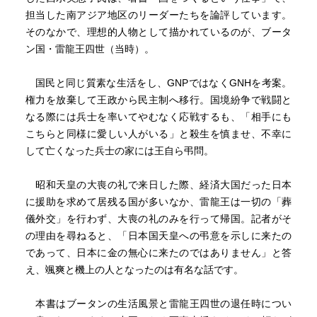
担当した南アジア地区のリーダーたちを論評しています。
そのなかで、理想的人物として描かれているのが、ブータ
ン国・雷龍王四世（当時）。
国民と同じ質素な生活をし、GNPではなくGNHを考案。
権力を放棄して王政から民主制へ移行。国境紛争で戦闘と
なる際には兵士を率いてやむなく応戦するも、「相手にも
こちらと同様に愛しい人がいる」と殺生を慎ませ、不幸に
して亡くなった兵士の家には王自ら弔問。
昭和天皇の大喪の礼で来日した際、経済大国だった日本
に援助を求めて居残る国が多いなか、雷龍王は一切の「葬
儀外交」を行わず、大喪の礼のみを行って帰国。記者がそ
の理由を尋ねると、「日本国天皇への弔意を示しに来たの
であって、日本に金の無心に来たのではありません」と答
え、颯爽と機上の人となったのは有名な話です。
本書はブータンの生活風景と雷龍王四世の退任時につい