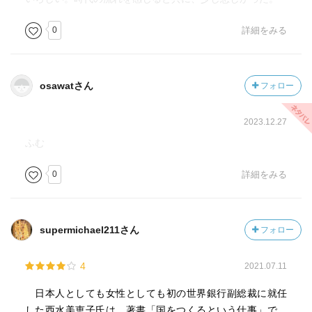
0
詳細をみる
osawatさん
フォロー
2023.12.27
ふむ
0
詳細をみる
supermichael211さん
フォロー
4
2021.07.11
日本人としても女性としても初の世界銀行副総裁に就任
した西水美恵子氏は、著書「国をつくるという仕事」で、