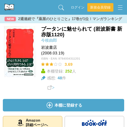
ログイン
新規会員登録
2週連続で『薬屋のひとりごと』17巻が1位！マンガランキング
NEW
ブータンに魅せられて (岩波新書 新
赤版1120)
今枝由郎
岩波書店
(2008.03.19)
ISBN・EAN:
9784004311201
3.69
本棚登録:
252
人
感想:
48
件
本棚に登録する
Amazon
詳細ページへ