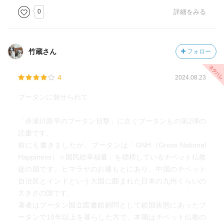
0
詳細をみる
竹蔵さん
フォロー
4
2024.08.23
ブータンに魅せられて
「赤瀬川原平のブータン目撃」に次ぐブータンもの第2弾の
読書です。
前にも書きましたが、ブータンは「GNH（Gross National
Happiness）＝国民総幸福量」を標榜しているチベット仏教
徒の国です。ヒマラヤのお膝もとにあり、中国のチベット
自治区とインドという大国に囲まれた日本の九州くらいの
大きさの国です。
著者はブータン国立図書館顧問として鎖国状態にあったブ
ータンで10年以上を暮らした方で、本職はチベット仏教の