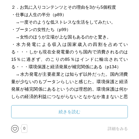
２．お気に入りコンテンツとその理由を3から5個程度
・仕事は人生の半分（p89）
→一度そのような低ストレスな生活をしてみたい。
・ブータンの女性たち（p99）
→女性のほうが立場が上な国もあるのかと驚き。
・水力発電による収入は国家歳入の四割を占めてい
る・・・しかも現在全発電量のうち国内で消費されるのは
15％に過ぎず、のこりの85％はインドに輸出されてい
る・・・環境保護と経済発展が補完関係にある（p134）
→水力発電が主要産業とは知らず以外だった。国内消費
量が少ないのもブータンらしいと感じた。環境保護と経済
発展が補完関係にあるというのは理想的。環境保護は何か
しらの経済的利益につながらないとなかなか進まないと思
っている。
・国会側の発議で、国王不信任案条項が廃止され（p138）
続きを読む
→国民側が非民主化を望むのが驚き。よほど国王を信頼
していたのか。
0
詳細をみる
・1998年の政治改革（p139）