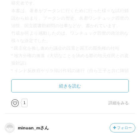
研究者です。
本書は、著者がブータンに行くために行った様々な試行錯
誤から始まり、ブータンの歴史、名君ワンチュック四世の
治世、国立図書館顧問の仕事などが、書かれています。
竹蔵が何より感動したのは、ワンチュック四世の政治的な
様々な決定でした。
* 民主化を推し進めた議会の設置と国王の罷免権の付与
* 地方分権の推進（大切なことを決める際の地元住民との直
接対話）
* インド反政府ゲリラ掃討作戦の遂行（自ら王子と共に陣頭
指揮に立ったこと）
* 基本方針としてのGNHの推進（経済発展より文化・習慣の
続きを読む
尊重すること）
為政者は自分の権力基盤を強化することが多いですが、国
1
詳細をみる
王の罷免権を議会や国民投票の結果に与えることによって
国王世襲制の偏りを補おうという発想自体に竹蔵は感銘を
受けました。
minuan_mさん
フォロー
ちなみにイギリスのレイチェスター大学が2006年に行っ
た”世界幸福地図”調査では、一位はデンマーク、二位がスイ