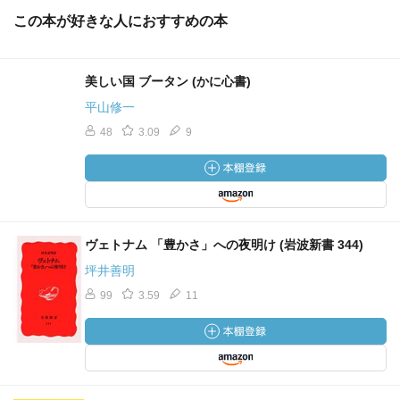
この本が好きな人におすすめの本
美しい国 ブータン (かに心書)
平山修一
48
3.09
9
ヴェトナム 「豊かさ」への夜明け (岩波新書 344)
坪井善明
99
3.59
11