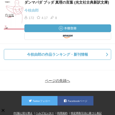
ダンマパダ ブッダ 真理の言葉 (光文社古典新訳文庫)
今枝由郎
172
4.17
8
今枝由郎の作品ランキング・新刊情報
ページの先頭へ
Twitterフォロー
Facebookページ
PC版に切り替え
ヘルプセンター
利用規約
特定商取引法に基づく表記