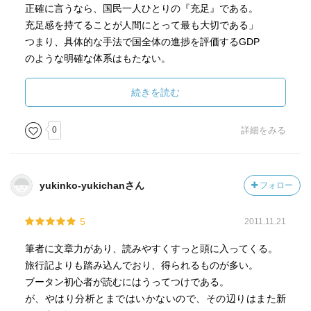
正確に言うなら、国民一人ひとりの『充足』である。
充足感を持てることが人間にとって最も大切である」
つまり、具体的な手法で国全体の進捗を評価するGDP
のような明確な体系はもたない。
続きを読む
本書ではより推し進めて、その方針とは
以下のような問いを発し続けることだ、と述べている。
0
詳細をみる
（あらゆる行為、活動に際して）
「それがあなたが人間的であることに対して
どういう関係があるか？（寄与するか？）」
yukinko-yukichanさん
フォロー
5
2011.11.21
感想として、
GNHという制度があることへの期待感が
筆者に文章力があり、読みやすくすっと頭に入ってくる。
いい形で裏切られたことが、興味深かった。
旅行記よりも踏み込んでおり、得られるものが多い。
科学技術や経済原理は、
ブータン初心者が読むにはうってつけである。
いうなれば誰しもに通じる共通言語だ、
が、やはり分析とまではいかないので、その辺りはまた新
と思っていてそれは正しいと今でも思うが、