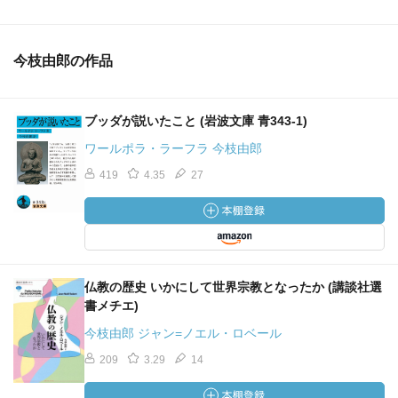
今枝由郎の作品
ブッダが説いたこと (岩波文庫 青343-1)
ワールポラ・ラーフラ 今枝由郎
419
4.35
27
仏教の歴史 いかにして世界宗教となったか (講談社選
書メチエ)
今枝由郎 ジャン=ノエル・ロベール
209
3.29
14