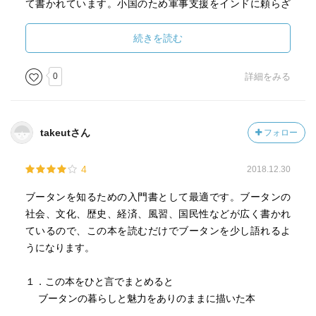
て書かれています。小国のため軍事支援をインドに頼らざ
るを得ず、不平等な条約や慣行が古くからあったなか、
「対等」なパートナーに引き上げることを在位中の目標と
続きを読む
し、時間をかけて少しずつ実行。これが実ったことから
「役目は終わった」と退任を決意されたとあります（王位
0
詳細をみる
継承した雷龍王五世は新婚旅行で来日）。米国依存の某国
にあって、ブータンの清々しい生き様は参考になるのでは
と思えた一冊です。
takeutさん
フォロー
4
2018.12.30
ブータンを知るための入門書として最適です。ブータンの
社会、文化、歴史、経済、風習、国民性などが広く書かれ
ているので、この本を読むだけでブータンを少し語れるよ
うになります。
１．この本をひと言でまとめると
ブータンの暮らしと魅力をありのままに描いた本