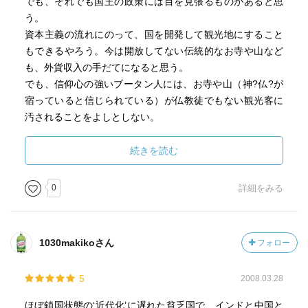
でも、それでも国王の政策には目を見張るものがあると思
う。
資本主義の流れにのって、国を開発して観光地にすること
もできるやろう。今は開放してない伝統的なお寺や山など
も、外貨収入の手だてになると思う。
でも、信仰心の強いブータン人には、お寺や山（神?仏?が
宿っていると信じられている）が仏教徒でもない観光客に
汚されることをよしとしない。
だから、国王の政策で禁止にした。
本の中でも引き合いに出されているけど、お寺とかを売り
続きを読む
物にしてる京都に住んでて、しかも観光客が集うような有
名なお寺がたくさんあることを誇りにも思っている私には
0
詳細をみる
ない考え方だった。
貧しいけれど医療・教育は無料。
1030makikoさん
フォロー
こういう政策って、先進国よりも途上国に多い気がする。
中南米にもそういう国が多いと思う。
5
2008.03.28
そういうことを考えると、やっぱり何が”先進”で何が”途
上”なのかわからない。
ほぼ鎖国状態の‘近代化’に遅れた貧乏国で、インドと中国と