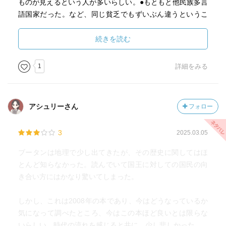
ものが見えるという人が多いらしい。●もともと他民族多言
語国家だった。など、同じ貧乏でもずいぶん違うというこ
とが分かる。たぶんこの中で一番決定的なのは食べ物だろ
う。１０年間もブータン国立図書館顧問として首都ティン
続きを読む
プに滞在したという著者による本で、平易だけれど深みの
ある文章で、ブータンの人たちのよいところがよく分かる
1
詳細をみる
面白い本だった。
アシュリーさん
フォロー
3
2025.03.05
ブータンは地理で少し出てきたが、その歴史に関してはほ
とんど知らなかった。読んでいて国王に対しての国民の向
き合い方にはかなり驚いてしまった。
しかし、これは2008年の本であり、今はどうなっているか
気になって調べたところ、今はこの本ほど良いとは限らな
いらしい。時代の流れを感じると共に、少し悲しかった。