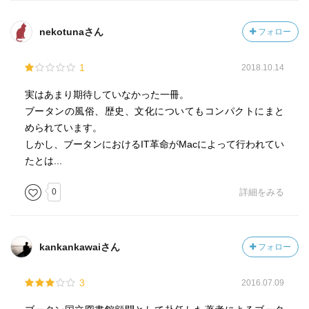
→国王の立派さ、先見の明、人格者の様子がよくわか
る。
nekotunaさん
フォロー
・国王が国民義勇隊の一人として加わった王子一人を伴っ
て陣頭指揮にでかけた（p149）
1
2018.10.14
→かっこいい。まさにリーダーシップ。このあたりが国
民に慕われる所以かと思った。
実はあまり期待していなかった一冊。
ブータンの風俗、歴史、文化についてもコンパクトにまと
３．突っ込みどころ
められています。
・著者は元々それほどブータンに思い入れはなかったと書
しかし、ブータンにおけるIT革命がMacによって行われてい
いていたが、本当？かなり「ブータン愛」が感じられま
たとは...
す。
・GNHについて、「生き方の構え」と言っている以上、哲
0
詳細をみる
学的なものになるのではないか？
4．自分語り
kankankawaiさん
フォロー
・一番気になっていた「国民総幸福」GNHは、ヒント的な
ことがかかれていた。
3
2016.07.09
抽象的な哲学理念、経済概念ではなく、日常生活に即し
た実際的なあり方である（p163）