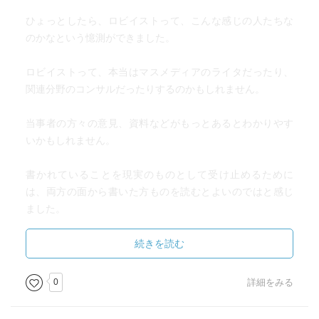
ひょっとしたら、ロビイストって、こんな感じの人たちな
のかなという憶測ができました。
ロビイストって、本当はマスメディアのライタだったり、
関連分野のコンサルだったりするのかもしれません。
当事者の方々の意見、資料などがもっとあるとわかりやす
いかもしれません。
書かれていることを現実のものとして受け止めるために
は、両方の面から書いた方ものを読むとよいのではと感じ
ました。
どちらにも書かれていないことに気がつくかもしれませ
続きを読む
ん。
0
詳細をみる
イヤマークという用語を初めてしりました。
利益誘導とのこと。直訳すると、耳印とのこと。