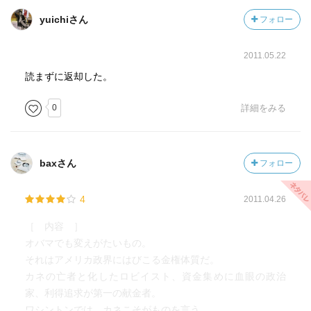
いろいろな情報を丁寧に整理している。
yuichiさん
フォロー
経済界、学術的背景の視点が弱いのは、著者がジャーナリ
ストだからだろうか。
2011.05.22
読まずに返却した。
0
詳細をみる
baxさん
フォロー
4
2011.04.26
［ 内容 ］
オバマでも変えがたいもの。
それはアメリカ政界にはびこる金権体質だ。
カネの亡者と化したロビイスト、資金集めに血眼の政治
家、利得追求が第一の献金者。
ワシントンでは、カネこそがものを言う。