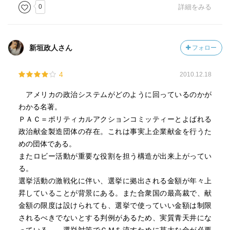
力 情報公開の重要性）
0
詳細をみる
エピローグ
［ ＰＯＰ ］
新垣政人さん
フォロー
4
2010.12.18
［ おすすめ度 ］
アメリカの政治システムがどのように回っているのかが
☆☆☆☆☆☆☆ おすすめ度
わかる名著。
☆☆☆☆☆☆☆ 文章
ＰＡＣ＝ポリティカルアクションコミッティーとよばれる
☆☆☆☆☆☆☆ ストーリー
政治献金製造団体の存在。これは事実上企業献金を行うた
☆☆☆☆☆☆☆ メッセージ性
めの団体である。
☆☆☆☆☆☆☆ 冒険性
またロビー活動が重要な役割を担う構造が出来上がってい
☆☆☆☆☆☆☆ 読後の個人的な満足度
る。
共感度（空振り三振・一部・参った！）
選挙活動の激戦化に伴い、選挙に拠出される金額が年々上
読書の速度（時間がかかった・普通・一気に読んだ）
昇していることが背景にある。また合衆国の最高裁で、献
金額の限度は設けられても、選挙で使っていい金額は制限
［ 関連図書 ］
されるべきでないとする判例があるため、実質青天井にな