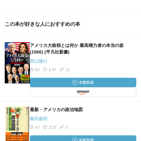
この本が好きな人におすすめの本
アメリカ大統領とは何か 最高権力者の本当の姿
(1066) (平凡社新書)
西山隆行
83
3.47
11
最新・アメリカの政治地図
園田義明
47
3.15
5