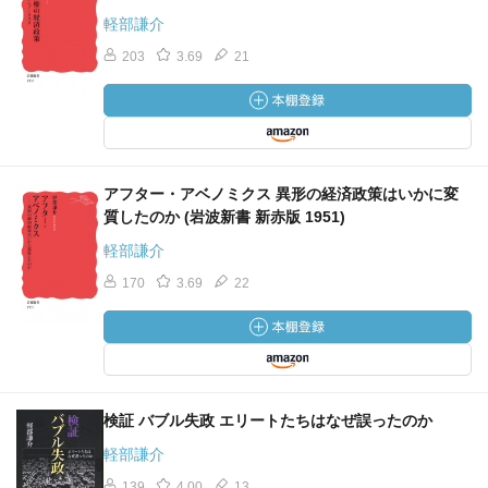
軽部謙介
203
3.69
21
アフター・アベノミクス 異形の経済政策はいかに変
質したのか (岩波新書 新赤版 1951)
軽部謙介
170
3.69
22
検証 バブル失政 エリートたちはなぜ誤ったのか
軽部謙介
139
4.00
13