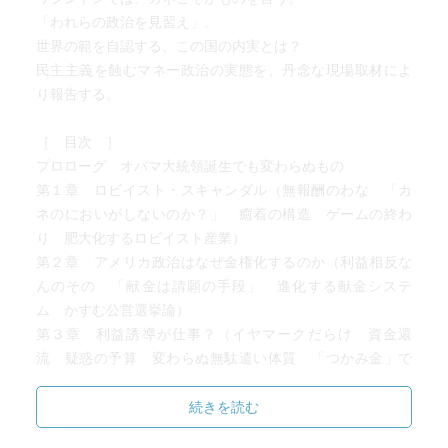
「われらの政治を見習え」。
世界の範を自認する、この国の内実とは？
民主主義を蝕むマネー政治の実態を、丹念な現場取材によ
り報告する。
［ 目次 ］
プロローグ オバマ大統領誕生でも変わらぬもの
第１章 ロビイスト・スキャンダル（無報酬のわな 「カ
ネのにおいがしないのか？」 癒着の構造 ゲームの終わ
り 肥大化するロビイスト産業）
第２章 アメリカ政治はなぜ金権化するのか（利益相反な
んのその 「献金は請願の手段」 進化する献金システ
ム かすむ公営選挙論）
第３章 利益誘導が仕事？（イヤマークだらけ 資金還
流 疑惑の予算 変わらぬ無駄遣い体質 「つかみ金」で
票を買う）
第４章 改革に向けて（政治家にのしかかる現実 イヤマ
続きを読む
ークと憲法論議 破綻企業がロビー活動 番犬たちの努