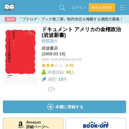
ログイン
新規会員登録
「ブクログ・ブック第二弾」制作決定＆掲載する感想大募集！
NEW
ドキュメント アメリカの金権政治
(岩波新書)
軽部謙介
岩波書店
(2009.03.19)
ISBN・EAN:
9784004311799
3.45
本棚登録:
99
人
感想:
13
件
本棚に登録する
Amazon
詳細ページへ