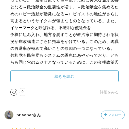
っている。 選挙対策でＣＭを流すために莫大な金が必要
となる→政治献金の重要性が増す、→政治献金を集めるた
［ 参考となる書評 ］
めのロビー活動が活発になる→ロビイストの地位がさらに
高まるというサイクルが強固なものとなっている。また、
イヤーマークと呼ばれる、不透明な使途金を
予算に組み入れ、地方を潤すことが政治家に期待される状
況が腐敗構造にさらに拍車をかけている。このため、現職
の再選率が極めて高いことの原因の一つになっている。
共和党も民主党もシステムの恩恵にあやかっており、どち
らも同じ穴のムジナとなっているために、この金権政治氏
システムの問題について理解はできていても、深く改革す
ることはできないのである。こういった腐敗を改革するた
続きを読む
めの第三者機関によるチェックというものが必要になるで
あろう。政府・議会・省庁全体がぐるになっている構造を
0
詳細をみる
打破するための方法論がいま検討されるべき課題である。
prisonerさん
フォロー