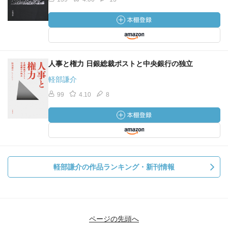
人事と権力 日銀総裁ポストと中央銀行の独立
軽部謙介
99
4.10
8
軽部謙介の作品ランキング・新刊情報
ページの先頭へ