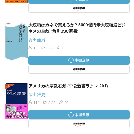
大統領はカネで買えるか? 5000億円米大統領選ビジ
ネスの全貌 (角川SSC新書)
堀田佳男
19
3.33
6
アメリカの宗教右派 (中公新書ラクレ 291)
飯山雅史
111
3.83
20