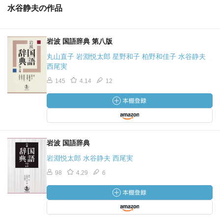
水谷静夫の作品
岩波 国語辞典 第八版
丸山直子 岩淵悦太郎 星野和子 柏野和佳子 水谷静夫
西尾実
145
4.14
12
岩波 国語辞典
岩淵悦太郎 水谷静夫 西尾実
98
4.29
6