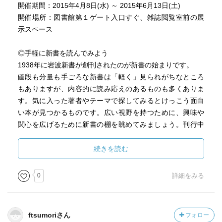
開催期間：2015年4月8日(水) ～ 2015年6月13日(土)
開催場所：図書館第１ゲート入口すぐ、雑誌閲覧室前の展
示スペース
◎手軽に新書を読んでみよう
1938年に岩波新書が創刊されたのが新書の始まりです。
値段も分量も手ごろな新書は「軽く」見られがちなところ
もありますが、内容的に読み応えのあるものも多くありま
す。気に入った著者やテーマで探してみるとけっこう面白
い本が見つかるものです。広い視野を持つために、興味や
関心を広げるために新書の棚を眺めてみましょう。刊行中
の新書を多様な角度から検索できるサイトもあります。
（「新書マップ」）
続きを読む
◇新書で日本語を知ろう
0
詳細をみる
分かっているようで分からない日本語。まずは知ることで
すが、難しく考えず日本語の本を読んで親しんでみましょ
う。大切なのは気持ちですが、誤解を招かない表現もまた
ftsumoriさん
フォロー
大切です。大学生として、社会人として知っておいて損が