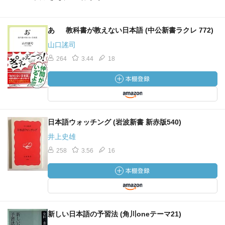
あ ゙ 教科書が教えない日本語 (中公新書ラクレ 772)
山口謠司
264
3.44
18
日本語ウォッチング (岩波新書 新赤版540)
井上史雄
258
3.56
16
新しい日本語の予習法 (角川oneテーマ21)