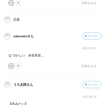
ている人もいるんだ」と知ることは、必ずや新しい視点を
0
詳細をみる
得るきっかけとなるはずだ。
ところで、本書は日本語について細かく述べている一冊
広告
には違いないのだが、その一方で、どうにも一つ一つの語
に対する適当さも感じないではない。たとえば、第三章は
「文法論を作り直せ」という章立てがなされている。だ
sakurainさん
フォロー
が、これは「文法を作り直せ」のほうが正しいと思うのだ
けれど、どうだろうか？
2012.01.03
なつかしい、水谷先生…
【目次】
0
詳細をみる
前説
第一章 辞典になぜ改訂が必要か
第二章 日本語が曲り角に、今？
うろ太郎さん
フォロー
第三章 文法論を作り直せ
第四章 日本語未来図
2011.08.24
【読みたい】