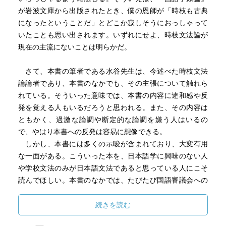
が岩波文庫から出版されたとき、僕の恩師が「時枝も古典
になったということだ」とどこか寂しそうにおっしゃって
いたことも思い出されます。いずれにせよ、時枝文法論が
現在の主流にないことは明らかだ。
さて、本書の筆者である水谷先生は、今述べた時枝文法
論論者であり、本書のなかでも、その主張について触れら
れている。そういった意味では、本書の内容に違和感や反
発を覚える人もいるだろうと思われる。また、その内容は
ともかく、過激な論調や断定的な論調を嫌う人はいるの
で、やはり本書への反発は容易に想像できる。
しかし、本書には多くの示唆が含まれており、大変有用
な一面がある。こういった本を、日本語学に興味のない人
や学校文法のみが日本語文法であると思っている人にこそ
読んでほしい。本書のなかでは、たびたび国語審議会への
悪口……いやいや、指摘が述べられており、そういったも
のでも批判の対象となることを知る手段として、本書を捉
続きを読む
えることもできる。「日本語について、こんなふうに考え