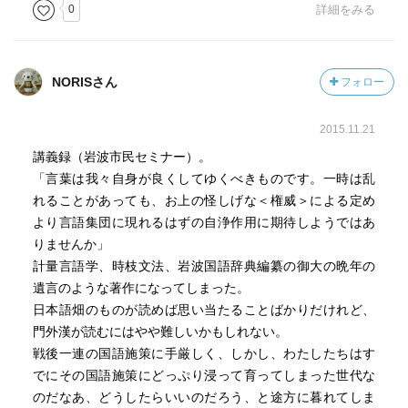
0
詳細をみる
NORISさん
フォロー
2015.11.21
講義録（岩波市民セミナー）。
「言葉は我々自身が良くしてゆくべきものです。一時は乱
れることがあっても、お上の怪しげな＜権威＞による定め
より言語集団に現れるはずの自浄作用に期待しようではあ
りませんか」
計量言語学、時枝文法、岩波国語辞典編纂の御大の晩年の
遺言のような著作になってしまった。
日本語畑のものが読めば思い当たることばかりだけれど、
門外漢が読むにはやや難しいかもしれない。
戦後一連の国語施策に手厳しく、しかし、わたしたちはす
でにその国語施策にどっぷり浸って育ってしまった世代な
のだなあ、どうしたらいいのだろう、と途方に暮れてしま