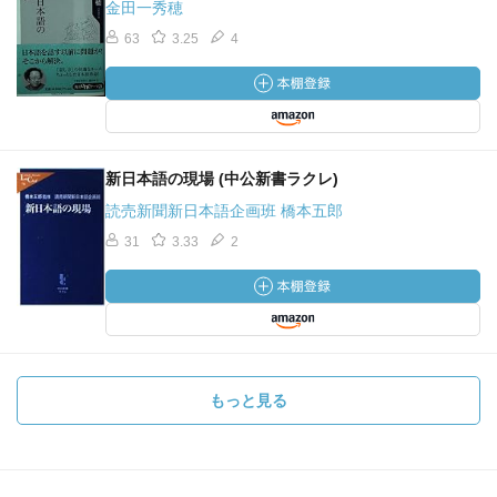
金田一秀穂
63
3.25
4
新日本語の現場 (中公新書ラクレ)
読売新聞新日本語企画班 橋本五郎
31
3.33
2
もっと見る