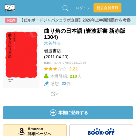
ログイン
新規会員登録
【ビルボードジャパンコラボ企画】2026年上半期話題作を考察
NEW
曲り角の日本語 (岩波新書 新赤版
1304)
水谷静夫
岩波書店
(2011.04.20)
ISBN・EAN:
9784004313045
3.22
本棚登録:
210
人
感想:
22
件
本棚に登録する
Amazon
詳細ページへ