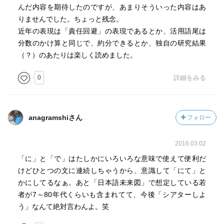
んだ内容を期待したのですが、あまりそういった内容はあ
りませんでした。ちょっと残念。
近年の表現は「責任回避」の表現であるとか、活用語尾は
分数のかけ算と同じで、約分できるとか、独自の研究結果
（？）のあたりは楽しく読めました。
0
詳細をみる
anagramshiさん
フォロー
2016.03.02
「に」と「で」はたしかにいろいろな意味で使えて便利だ
けどひとつの文に連続しちゃうから、意識して「にて」と
かにしてるなぁ。あと「日本語未来図」で想定している若
者が7～80年代くらいも含まれてて、今後「シアターしよ
う」なんて絶対言わんよ。笑