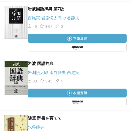
岩波国語辞典 第7版
西尾実 岩淵悦太郎 水谷静夫
46
3.67
0
岩波 国語辞典
岩淵悦太郎 水谷静夫 西尾実
38
3.45
4
随筆 辞書を育てて
水谷静夫