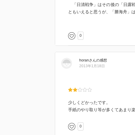
「日清戦争」はその後の「日露戦
ともいえると思うが、「勝海舟」
この事実はあまり広く知られてい
認識」についての日本への世論を
「アジアの軋轢」を危惧していた
0
本書は「勝海舟と西郷隆盛」との
たものである。
とりわけ「征韓論否認と日清戦争
horan
さん
の感想
「政治的」活動をおこなったよう
2013年1月18日
本書を歴史を立体的に読み解くと
少しくどかったです。
手紙のやり取り等が多くてあまり
0