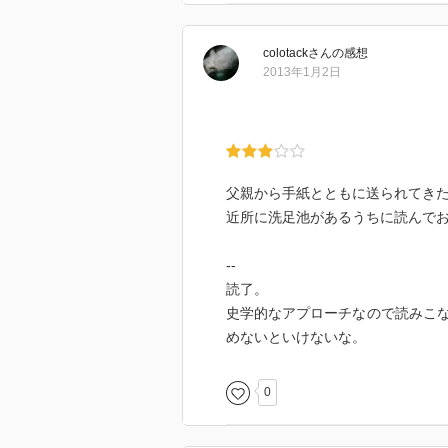
colotack
さん
の感想
2013年1月2日
父親から手紙とともに送られてき
近所に洗足池があるうちに読んで
--
読了。
史学的なアプローチなので読みこ
めないといけないな。
0