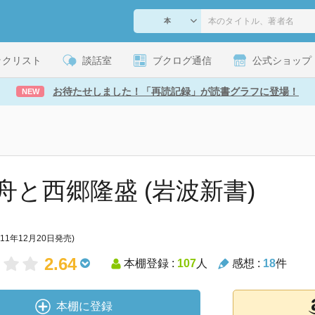
ックリスト
談話室
ブクログ通信
公式ショップ
お待たせしました！「再読記録」が読書グラフに登場！
NEW
舟と西郷隆盛 (岩波新書)
011年12月20日発売)
2.64
本棚登録 :
107
人
感想 :
18
件
本棚に登録