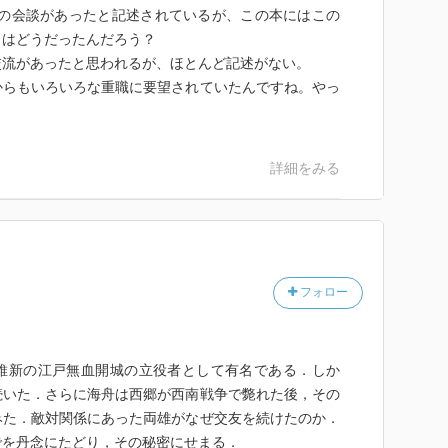
者の会談があったと記述されているが、この本にはこの
当はどうだったんだろう？
交流があったと思われるが、ほとんど記述がない。
からもいろいろな重職に要望されていたんですね。やっ
詳細をみる
フォロー
維新の江戸無血開城の立役者として有名である．しか
続いた．さらに海舟は西郷が西南戦争で斃れた後，その
みた．敵対関係にあった両雄がなぜ交友を続けたのか．
でを丹念にたどり，その秘密にせまる．