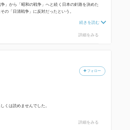
争」から「昭和の戦争」へと続く日本の針路を決めた
はその「日清戦争」に反対だったという。
るとはいえないと思うが、現在のアジア各国の「歴史
見ると、「勝海舟」はすでに明治の時点でこのような
のではないのかとも思えた。
詳細をみる
表題だが、内容は「勝海舟」の生涯の行跡を追いかけ
」は勝海舟が「日清戦争」を否認するための極めて
に思えてとても興味深かった。
いう観点からも高く評価したい。
フォロー
楽しくは読めませんでした。
詳細をみる