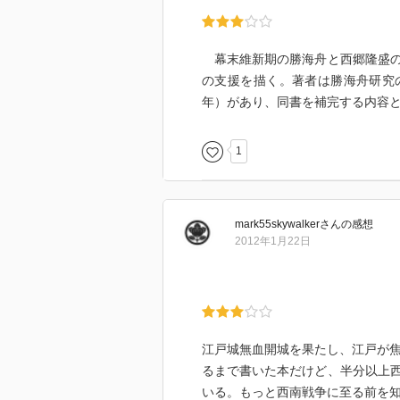
幕末維新期の勝海舟と西郷隆盛の
の支援を描く。著者は勝海舟研究
年）があり、同書を補完する内容
1
mark55skywalker
さん
の感想
2012年1月22日
江戸城無血開城を果たし、江戸が焦
るまで書いた本だけど、半分以上
いる。もっと西南戦争に至る前を