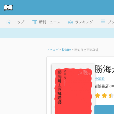
トップ
新刊ニュース
ランキング
ブ
ブクログ
>
松浦玲
>
勝海舟と西郷隆盛
勝海
松浦玲
岩波書店
(2