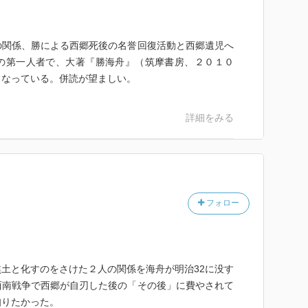
関係、勝による西郷死後の名誉回復活動と西郷遺児へ
の第一人者で、大著『勝海舟』（筑摩書房、２０１０
となっている。併読が望ましい。
詳細をみる
フォロー
土と化すのをさけた２人の関係を海舟が明治32に没す
西南戦争で西郷が自刃した後の「その後」に費やされて
知りたかった。