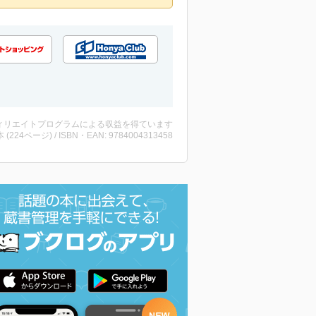
ィリエイトプログラムによる収益を得ています
・本 (224ページ) / ISBN・EAN: 9784004313458