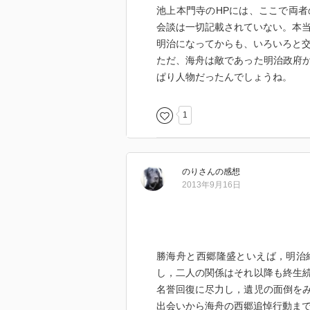
池上本門寺のHPには、ここで両
会談は一切記載されていない。本
明治になってからも、いろいろと
ただ、海舟は敵であった明治政府
ぱり人物だったんでしょうね。
1
のり
さん
の感想
2013年9月16日
勝海舟と西郷隆盛といえば，明治
し，二人の関係はそれ以降も終生
名誉回復に尽力し，遺児の面倒を
出会いから海舟の西郷追悼行動ま