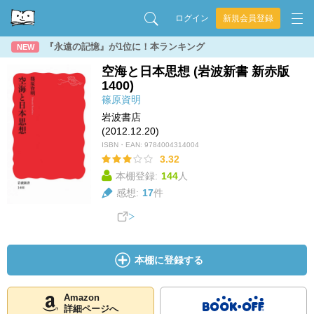
ログイン
新規会員登録
『永遠の記憶』が1位に！本ランキング
NEW
空海と日本思想 (岩波新書 新赤版
1400)
篠原資明
岩波書店
(2012.12.20)
ISBN・EAN:
9784004314004
3.32
本棚登録:
144
人
感想:
17
件
本棚に登録する
Amazon
詳細ページへ