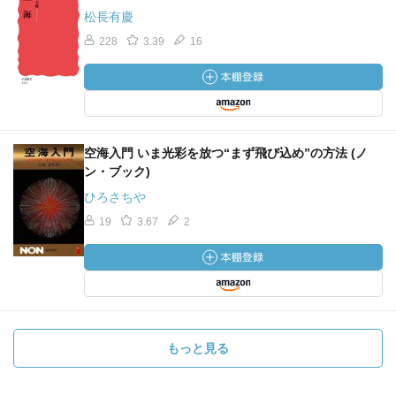
松長有慶
228
3.39
16
空海入門 いま光彩を放つ“まず飛び込め”の方法 (ノ
ン・ブック)
ひろさちや
19
3.67
2
もっと見る