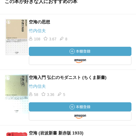
この本が好きな人におすすめの本
空海の思想
竹内信夫
108
3.67
8
空海入門 弘仁のモダニスト (ちくま新書)
竹内信夫
58
3.36
5
空海 (岩波新書 新赤版 1933)