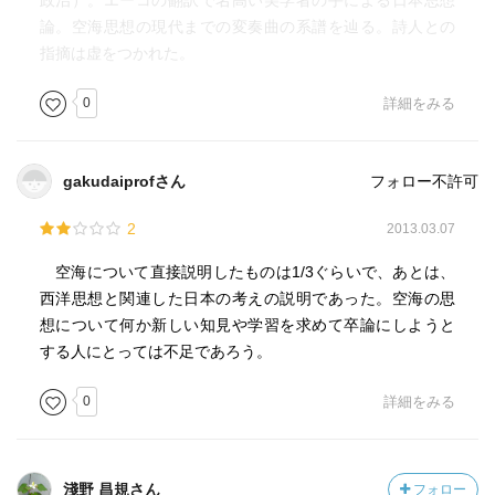
政治）。エーコの翻訳で名高い美学者の手による日本思想
論。空海思想の現代までの変奏曲の系譜を辿る。詩人との
指摘は虚をつかれた。
0
詳細をみる
gakudaiprofさん
フォロー不許可
2
2013.03.07
空海について直接説明したものは1/3ぐらいで、あとは、
西洋思想と関連した日本の考えの説明であった。空海の思
想について何か新しい知見や学習を求めて卒論にしようと
する人にとっては不足であろう。
0
詳細をみる
淺野 昌規さん
フォロー