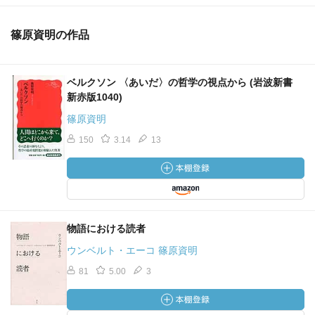
篠原資明の作品
ベルクソン 〈あいだ〉の哲学の視点から (岩波新書
新赤版1040)
篠原資明
150
3.14
13
物語における読者
ウンベルト・エーコ 篠原資明
81
5.00
3