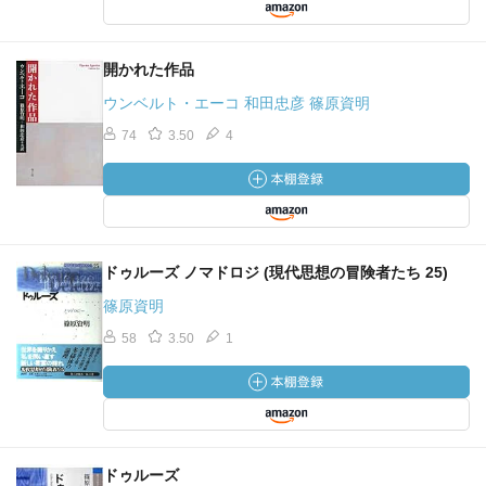
開かれた作品
ウンベルト・エーコ 和田忠彦 篠原資明
74
3.50
4
ドゥルーズ ノマドロジ (現代思想の冒険者たち 25)
篠原資明
58
3.50
1
ドゥルーズ