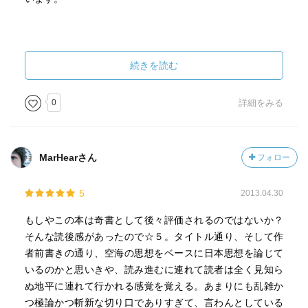
続きを読む
0
詳細をみる
MarHearさん
フォロー
5
2013.04.30
もしやこの本は奇書として後々評価されるのではないか？
そんな読後感があったので☆５。タイトル通り、そして作
者前書きの通り、空海の思想をベースに日本思想を論じて
いるのかと思いきや、読み進むに連れて読者は全く見知ら
ぬ地平に連れて行かれる感覚を覚える。あまりにも乱雑か
つ極論かつ斬新な切り口でありすぎて、言わんとしている