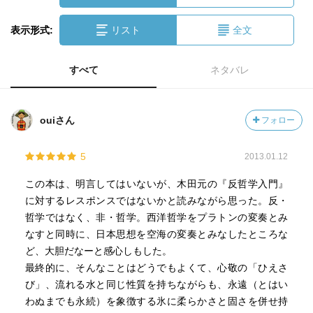
表示形式:
リスト
全文
すべて
ネタバレ
ouiさん
フォロー
5
2013.01.12
この本は、明言してはいないが、木田元の『反哲学入門』
に対するレスポンスではないかと読みながら思った。反・
哲学ではなく、非・哲学。西洋哲学をプラトンの変奏とみ
なすと同時に、日本思想を空海の変奏とみなしたところな
ど、大胆だなーと感心しもした。
最終的に、そんなことはどうでもよくて、心敬の「ひえさ
び」、流れる水と同じ性質を持ちながらも、永遠（とはい
わぬまでも永続）を象徴する氷に柔らかさと固さを併せ持