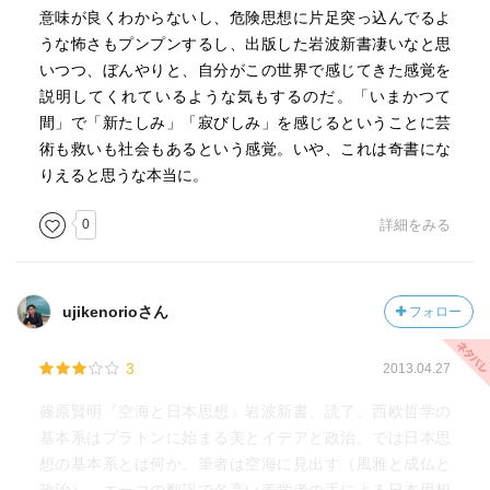
意味が良くわからないし、危険思想に片足突っ込んでるよ
うな怖さもプンプンするし、出版した岩波新書凄いなと思
いつつ、ぼんやりと、自分がこの世界で感じてきた感覚を
説明してくれているような気もするのだ。「いまかつて
間」で「新たしみ」「寂びしみ」を感じるということに芸
術も救いも社会もあるという感覚。いや、これは奇書にな
りえると思うな本当に。
0
詳細をみる
ujikenorioさん
フォロー
3
2013.04.27
篠原賢明『空海と日本思想』岩波新書、読了。西欧哲学の
基本系はプラトンに始まる美とイデアと政治。では日本思
想の基本系とは何か。筆者は空海に見出す（風雅と成仏と