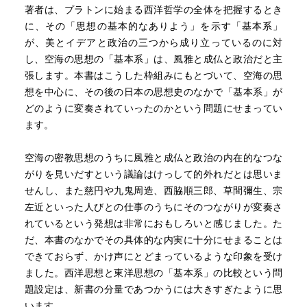
著者は、プラトンに始まる西洋哲学の全体を把握するとき
に、その「思想の基本的なありよう」を示す「基本系」
が、美とイデアと政治の三つから成り立っているのに対
し、空海の思想の「基本系」は、風雅と成仏と政治だと主
張します。本書はこうした枠組みにもとづいて、空海の思
想を中心に、その後の日本の思想史のなかで「基本系」が
どのように変奏されていったのかという問題にせまってい
ます。
空海の密教思想のうちに風雅と成仏と政治の内在的なつな
がりを見いだすという議論はけっして的外れだとは思いま
せんし、また慈円や九鬼周造、西脇順三郎、草間彌生、宗
左近といった人びとの仕事のうちにそのつながりが変奏さ
れているという発想は非常におもしろいと感じました。た
だ、本書のなかでその具体的な内実に十分にせまることは
できておらず、かけ声にとどまっているような印象を受け
ました。西洋思想と東洋思想の「基本系」の比較という問
題設定は、新書の分量であつかうには大きすぎたように思
います。