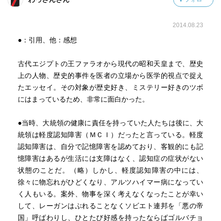
2014.08.23
●：引用、他：感想
古代エジプトの王ファラオから現代の昭和天皇まで、歴史
上の人物、歴史的事件を医者の立場から医学的視点で捉え
たエッセイ。その対象が歴史好き、ミステリー好きのツボ
にはまっているため、非常に面白かった。
●当時、大統領の健康に責任を持っていた人たちは後に、大
統領は軽度認知障害（ＭＣＩ）だったと言っている。軽度
認知障害は、自分で記憶障害を認めており、客観的にも記
憶障害はあるが生活には支障はなく、認知症の症状がない
状態のことだ。（略）しかし、軽度認知障害の中には、
徐々に物忘れがひどくなり、アルツハイマー病になってい
く人もいる。案外、物事を深く考えなくなったことが幸い
して、レーガンはぶれることなくソビエト連邦を「悪の帝
国」呼ばわりし、ひとたび好感を持ったならばゴルバチョ