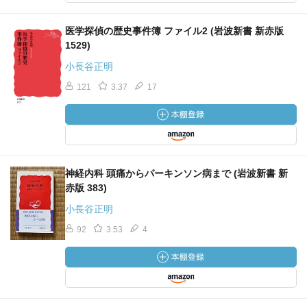
医学探偵の歴史事件簿 ファイル2 (岩波新書 新赤版
1529)
小長谷正明
121
3.37
17
神経内科 頭痛からパーキンソン病まで (岩波新書 新
赤版 383)
小長谷正明
92
3.53
4