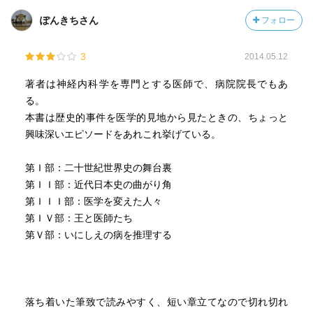
ぽんきちさん
フォロー
3
2014.05.12
著者は神経内科学を専門とする医師で、病院院長でもあ
る。
本書は歴史的事件を医学的見地から見たときの、ちょっと
興味深いエピソードをあれこれ挙げている。
第Ｉ部：二十世紀世界史の舞台裏
第ＩＩ部：近代日本史の曲がり角
第ＩＩＩ部：医学を変えた人々
第ＩＶ部：王と医師たち
第Ｖ部：いにしえの病を推理する
落ち着いた筆致で読みやすく、短い章立てなので切れ切れ