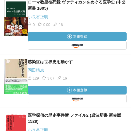
ローマ教皇検死録 ヴァティカンをめぐる医学史 (中公
新書 1605)
小長谷正明
0
0.00
16
感染症は世界史を動かす
岡田晴恵
129
3.67
16
医学探偵の歴史事件簿 ファイル2 (岩波新書 新赤版
1529)
小長谷正明