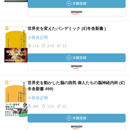
世界史を変えたパンデミック (幻冬舎新書 )
小長谷正明
174
3.70
13
世界史を動かした脳の病気 偉人たちの脳神経内科 (幻
冬舎新書 499)
小長谷正明
166
3.51
22