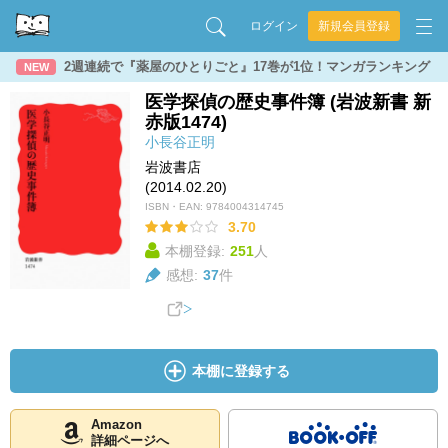
ログイン
新規会員登録
2週連続で『薬屋のひとりごと』17巻が1位！マンガランキング
NEW
医学探偵の歴史事件簿 (岩波新書 新
赤版1474)
小長谷正明
岩波書店
(2014.02.20)
ISBN・EAN:
9784004314745
3.70
本棚登録:
251
人
感想:
37
件
本棚に登録する
Amazon
詳細ページへ