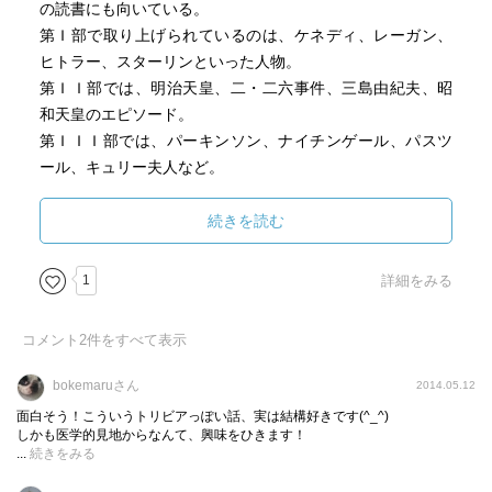
の読書にも向いている。
第Ｉ部で取り上げられているのは、ケネディ、レーガン、
ヒトラー、スターリンといった人物。
第ＩＩ部では、明治天皇、二・二六事件、三島由紀夫、昭
和天皇のエピソード。
第ＩＩＩ部では、パーキンソン、ナイチンゲール、パスツ
ール、キュリー夫人など。
第ＩＶ部は、英国王室やフランス王室、ロシア皇帝一家。
第Ｖ部では、ツタンカーメン、倭建命、源頼朝、ジャンヌ
続きを読む
ダルク、ハプスブルク王朝の病について。
1
詳細をみる
個人的におもしろかったエピソードをいくつか挙げる。
・手の震えなどがあり、パーキンソン病を患っていたと思
コメント
2
件をすべて表示
われるヒトラーは、あるとき、爆発の衝撃を受けた後、症
状の軽快を示している。こういった大事件をきっかけにパ
bokemaruさん
2014.05.12
ーキンソン病患者の症状が軽快する現象は医学的にも知ら
面白そう！こういうトリビアっぽい話、実は結構好きです(^_^)
れているのだそうである。
しかも医学的見地からなんて、興味をひきます！
...
続きをみる
・パーキンソンは、パーキンソン病だけでなく、恐竜の名
付け親でもある。彼は化石の発掘にのめり込んでおり、恐