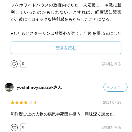
フをホワイトハウスの政権内でただ一人応援し、冷戦に勝
利していったのかもしれない。とすれば、経度認知障害
が、彼にヒロイックな勝利感をもたらしたことになる。
●もともとスターリンは猜疑心が強く、年齢を重ねるにした
がって度が過ぎていき、何かにつけて粛清の嵐が吹きまく
った。（略）1952年10月中旬の第19回共産党大会で、スタ
続きを読む
ーリンは「ジダーノフの死は毒殺」だと告発するティマー
シュクの手紙を側近たちの前で読み上げた。もはや、最高
0
詳細をみる
権力者の妄想を変えることは誰にもできない。（略）ヴィ
ノグラドフ博士は11月9日に、イギリスのスパイで、共産党
や政府高官に意図的な誤診を行なった咎で逮捕されてい
yoshihiroyamasakさん
フォロー
た。そして、次々と医師が逮捕されていった。→老害。組
織の大小にかかわらない。
4
2014.07.29
●頼朝の死ではっきりしていることは、11月27日に落馬し、
和洋歴史上の人物の病気や死因を扱う。興味深く読めた。
1月3日に亡くなったことである。これらの記述をもとに、
今日の医学的な目で彼の死を考えてみたい。（略）法要の
0
詳細をみる