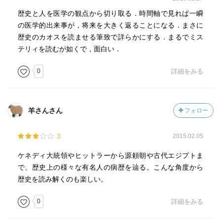
歴史と人を医学の観点から切り取る．時間軸で見れば一瞬
の医学的出来事が，将来を大きく返ることになる．まさに
歴史のカオスを読ませる筆致で詳らかにする．まるでミス
テリィを読むが如くで，面白い．
0
詳細をみる
羊さんさん
フォロー
3
2015.02.05
ケネディ大統領やヒットラーから源頼朝や古代エジプトま
で、歴史上の様々な有名人の病歴を辿る。こんな角度から
歴史を読み解くのも楽しい。
0
詳細をみる