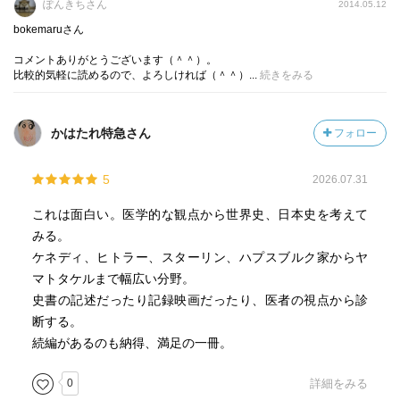
ぽんきちさん
2014.05.12
竜に最初に「○○サウルス」とつけたのはパーキンソンだっ
bokemaruさん
た。
・ヴィクトリア女王は英王室で初めて無痛分娩を経験し
コメントありがとうございます（＾＾）。
比較的気軽に読めるので、よろしければ（＾＾）...
続きをみる
た。小柄な女王はそれまでに７回の妊娠・出産を経ていた
が、負担が大きく、側近の反対を押し切って、ついに８回
目に無痛分娩に踏み切った。この際、使用されたのはクロ
かはたれ特急さん
フォロー
ロフォルムであり、麻酔を取り仕切ったのはジョン・スノ
ウである。スノウは疫学の父とも呼ばれる医師である。
5
2026.07.31
（『医学探偵ジョン・スノウ』）
・ヴィクトリア女王の孫たちはヨーロッパ各国の君主とな
これは面白い。医学的な観点から世界史、日本史を考えて
り、第一次大戦は従兄弟たちの戦争とも呼ばれた。ハプス
みる。
ブルグ家はスペイン国王や神聖ローマ帝国皇帝を輩出した
ケネディ、ヒトラー、スターリン、ハプスブルク家からヤ
が、近親婚を繰り返し、おそらく遺伝性疾患のために障害
マトタケルまで幅広い分野。
を持ったり早世したりする例が相次いだ。
史書の記述だったり記録映画だったり、医者の視点から診
断する。
＊参考
続編があるのも納得、満足の一冊。
・『病が語る日本史』
・『化石の分子生物学』
0
詳細をみる