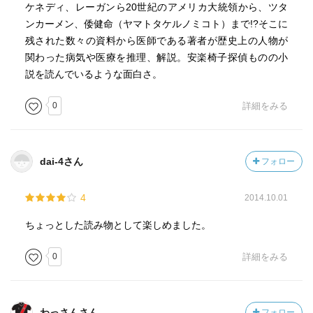
ケネディ、レーガンら20世紀のアメリカ大統領から、ツタ
ンカーメン、倭健命（ヤマトタケルノミコト）まで!?そこに
残された数々の資料から医師である著者が歴史上の人物が
関わった病気や医療を推理、解説。安楽椅子探偵ものの小
説を読んでいるような面白さ。
0
詳細をみる
dai-4さん
フォロー
4
2014.10.01
ちょっとした読み物として楽しめました。
0
詳細をみる
わっさんさん
フォロー