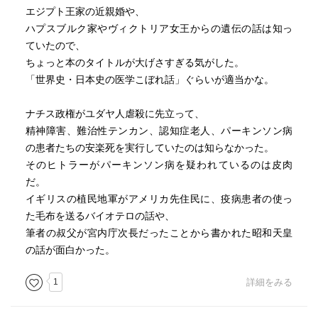
エジプト王家の近親婚や、
ハプスブルク家やヴィクトリア女王からの遺伝の話は知っ
ていたので、
ちょっと本のタイトルが大げさすぎる気がした。
「世界史・日本史の医学こぼれ話」ぐらいが適当かな。
ナチス政権がユダヤ人虐殺に先立って、
精神障害、難治性テンカン、認知症老人、パーキンソン病
の患者たちの安楽死を実行していたのは知らなかった。
そのヒトラーがパーキンソン病を疑われているのは皮肉
だ。
イギリスの植民地軍がアメリカ先住民に、疫病患者の使っ
た毛布を送るバイオテロの話や、
筆者の叔父が宮内庁次長だったことから書かれた昭和天皇
の話が面白かった。
1
詳細をみる