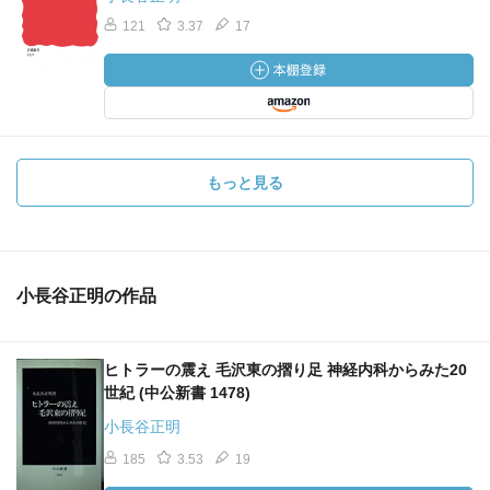
121
3.37
17
もっと見る
小長谷正明の作品
ヒトラーの震え 毛沢東の摺り足 神経内科からみた20
世紀 (中公新書 1478)
小長谷正明
185
3.53
19