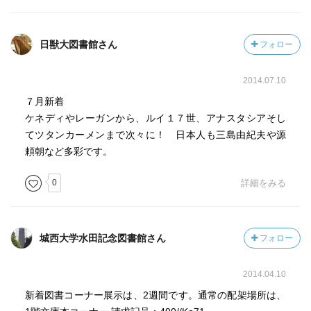
席で酒に酔い、何かの拍子にバランスを崩して落馬し、頭
部を激しく打ったとするのが一番単純な推測で、筆者には
それらしく思える。『保暦間記』の平家の亡霊などの話
日獣大図書館さん
フォロー
は、人々の持つ覇者頼朝に対するネガティブな感情ゆえの
巷説にすぎないとも考えらる。しかし、ひょっとしたら頼
2014.07.10
朝の脳は亡霊を本当に見ていたのかもしれない。頼朝は脳
血管障害なり頭部外傷で意識状態が悪くなり、精神錯乱や
７月新着
幻覚を来す、せん妄状態におちいった。その状態で、破滅
ケネディやレーガンから、ルイ１７世、アナスタシアそし
に追いやって心に負い目がある人たちが現れて悩まされて
てツタンカーメンまで次々に！ 日本人も三島由紀夫や源
いた可能性がある。→母の認知症も硬膜下出血の後遺症な
頼朝など多彩です。
のだろう。
0
詳細をみる
城西大学水田記念図書館さん
フォロー
2014.04.10
新着図書コーナー展示は、2週間です。通常の配架場所は、