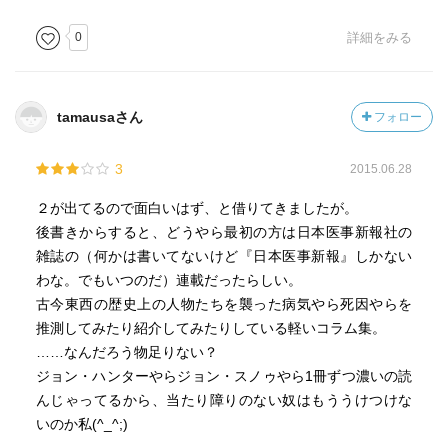
0
詳細をみる
tamausaさん
フォロー
3
2015.06.28
２が出てるので面白いはず、と借りてきましたが。
後書きからすると、どうやら最初の方は日本医事新報社の
雑誌の（何かは書いてないけど『日本医事新報』しかない
わな。でもいつのだ）連載だったらしい。
古今東西の歴史上の人物たちを襲った病気やら死因やらを
推測してみたり紹介してみたりしている軽いコラム集。
……なんだろう物足りない？
ジョン・ハンターやらジョン・スノゥやら1冊ずつ濃いの読
んじゃってるから、当たり障りのない奴はもううけつけな
いのか私(^_^;)