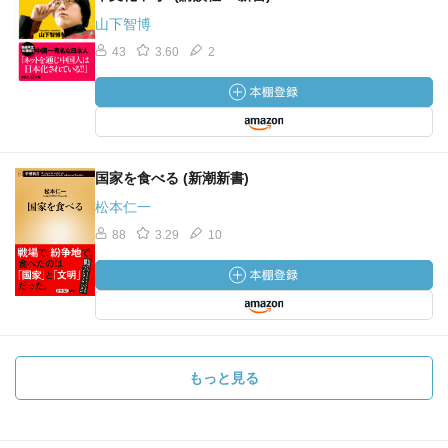
山下智博
43
3.60
2
国家を食べる (新潮新書)
松本仁一
88
3.29
10
もっと見る