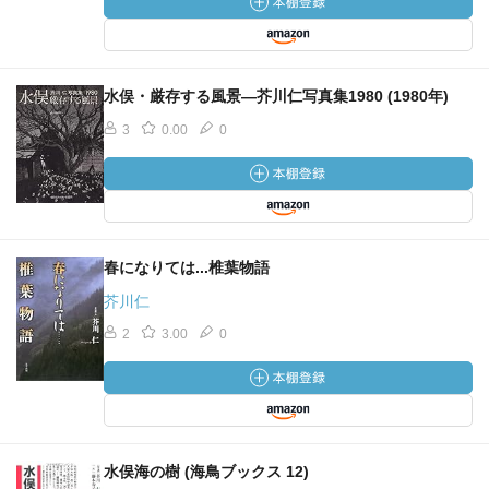
水俣・厳存する風景―芥川仁写真集1980 (1980年)
3
0.00
0
春になりては...椎葉物語
芥川仁
2
3.00
0
水俣海の樹 (海鳥ブックス 12)