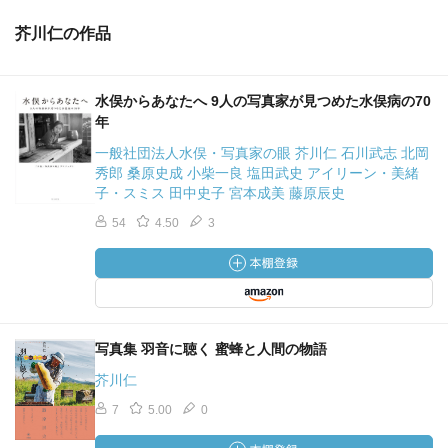
芥川仁の作品
水俣からあなたへ 9人の写真家が見つめた水俣病の70
年
一般社団法人水俣・写真家の眼 芥川仁 石川武志 北岡
秀郎 桑原史成 小柴一良 塩田武史 アイリーン・美緒
子・スミス 田中史子 宮本成美 藤原辰史
54
4.50
3
写真集 羽音に聴く 蜜蜂と人間の物語
芥川仁
7
5.00
0