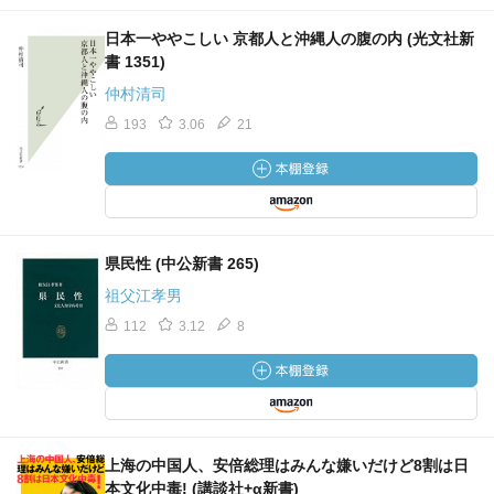
日本一ややこしい 京都人と沖縄人の腹の内 (光文社新
書 1351)
仲村清司
193
3.06
21
県民性 (中公新書 265)
祖父江孝男
112
3.12
8
上海の中国人、安倍総理はみんな嫌いだけど8割は日
本文化中毒! (講談社+α新書)