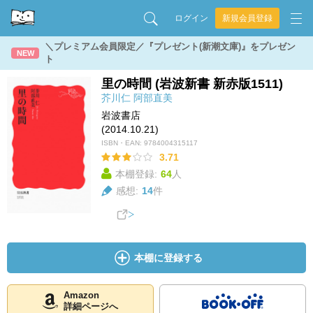
ログイン
新規会員登録
＼プレミアム会員限定／『プレゼント(新潮文庫)』をプレゼン
NEW
ト
里の時間 (岩波新書 新赤版1511)
芥川仁
阿部直美
岩波書店
(2014.10.21)
ISBN・EAN:
9784004315117
3.71
本棚登録:
64
人
感想:
14
件
本棚に登録する
Amazon
詳細ページへ