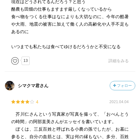
現在はどうされてるんだろう？と思う
酪農も田畑の仕事もますます厳しくなっているから
食べ物をつくる仕事はなによりも大切なのに、今年の酷暑
や大雨、地震の被害に加えて働く人の高齢化や人手不足も
あるのに
いつまでも私たちは食べてゆけるだろうかと不安になる
13
詳細をみる
シマクマ君さん
フォロー
4
2021.04.04
芥川仁さんという写真家が写真を撮って、「おべんとう
の時間」の阿部直美さんがエッセイを書いています。
ぼくは、三反百姓と呼ばれる小農の孫でしたが、お墓に
参ると、自分の血筋とは、実は何の縁もない、多分、百姓