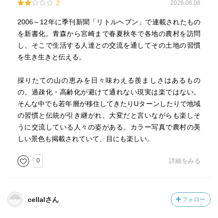
2
2026.06.08
2006～12年に季刊新聞「リトルヘブン」で連載されたもの
を新書化。青森から宮崎まで春夏秋冬で各地の農村を訪問
し、そこで生活する人達との交流を通してその土地の習慣
を生き生きと伝える。
採りたての山の恵みを日々味わえる羨ましさはあるもの
の、過疎化・高齢化が避けて通れない現実は楽ではない。
そんな中でも若年層が移住してきたりUターンしたりで地域
の習慣と伝統が引き継がれ、大変だと言いながらも楽しそ
うに交流している人々の姿がある。カラー写真で農村の美
しい景色も掲載されていて、目にも楽しい。
0
詳細をみる
cellalさん
フォロー