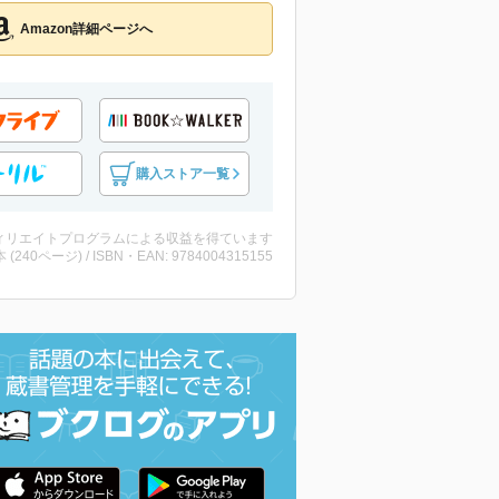
Amazon詳細ページへ
購入ストア一覧
ィリエイトプログラムによる収益を得ています
・本 (240ページ) / ISBN・EAN: 9784004315155