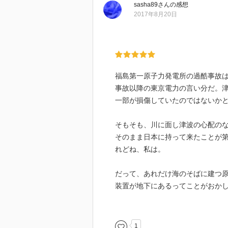
sasha89
さん
の感想
2017年8月20日
福島第一原子力発電所の過酷事故
事故以降の東京電力の言い分だ。
一部が損傷していたのではないか
そもそも、川に面し津波の心配の
そのまま日本に持って来たことが
れどね、私は。
だって、あれだけ海のそばに建つ
装置が地下にあるってことがおか
そういった基本的で個人的な疑問
大震災で発生した大津波は本当に
1