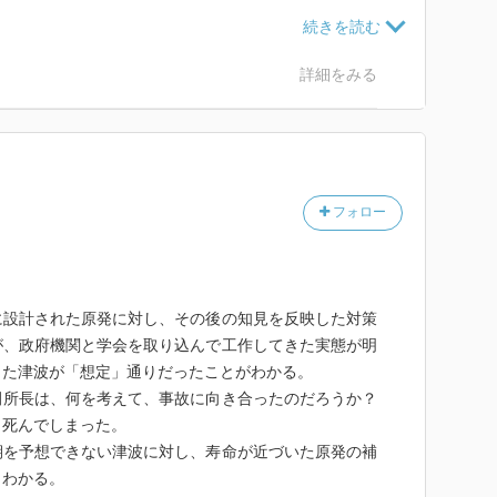
を襲った貞観津波が、東電の主張する規模よりはるかに
。
いたことなど、現代の知見で明らかとなった危険性、そ
た警告を、東京電力がどのように封じ込めてきたかが具
詳細をみる
一原発が建設された当初に
る可能性があることが言われ
震で壊れていたという説も有力ですから、原発という
でもなく、あれだけの規模の震災に耐えられる代物で
だ、もう少し真剣に生命を考える姿勢が国と東電にあれ
ていた。しかし、既存の
たのは間違いありません。
合が悪い人たちがいた。
フォロー
金、３０年以上の時間が必要だそうです。著者も言う
が、あとたかだか１０数年で老朽化、廃炉の道を辿るこ
をかけて安全対策を講じることは、考えてみればありえ
ンタビュー、各種情報の
り返す「想定外」という
に設計された原発に対し、その後の知見を反映した対策
る電力会社は、科学的客観性に基づいて安全を判断す
ている。
が、政府機関と学会を取り込んで工作してきた実態が明
かけてもいいかという範囲でできることを、「安全」と
った津波が「想定」通りだったことがわかる。
に火消しに回る電力会社。
田所長は、何を考えて、事故に向き合ったのだろうか？
の約束は反故にされ、活断層の存在は否定され、処理
自然災害が原因であると
死んでしまった。
き去りのまま、耐用年数を越えた原発すら次々動き出す
されることじゃない。
期を予想できない津波に対し、寿命が近づいた原発の補
くわかる。
組み込まれ、自身の研究、仕事に誇りも責任も持たな