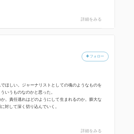
のなのかを実感する。
悲しく、人として惨めです。
は知っている。だったら、
考えなきゃいけないんじゃ
詳細をみる
島第一原発の事故は人災
力はそれでも当事者意識が
フォロー
んでほしい。ジャーナリストとしての魂のようなものを
こういうものなのかと思った。
のか。責任逃れはどのようにして生まれるのか。膨大な
問に対して深く切り込んでいく。
詳細をみる