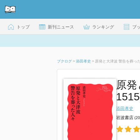
トップ
新刊ニュース
ランキング
ブ
ブクログ
>
添田孝史
>
原発と大津波 警告を葬っ
原発
1515
添田孝史
岩波書店
(2