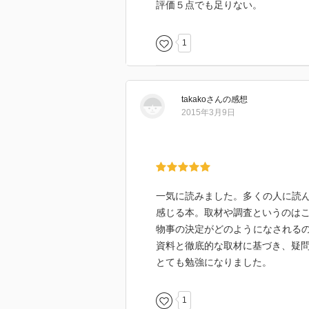
「安全神話」がいかに作為的なも
評価５点でも足りない。
い学者、役人の姿が、浅ましく、
「絶対の安全」がないことくらい
危険をより少なくするか。それを
1
ないのか。
この点だけを考えても、やはり福
takako
さん
の感想
だったと思うんだけどね。東京電
2015年3月9日
希薄なようだが…。(-_-;)
一気に読みました。多くの人に読
感じる本。取材や調査というのは
物事の決定がどのようになされる
資料と徹底的な取材に基づき、疑
とても勉強になりました。
1