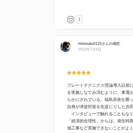
た事実、例えば、８６９年、東北
など、取らぬに越したことはない
大きく、福島原発付近で起こって
れに基づいて地震学者が発してき
1
地震や津波の研究者からは福島第
体的に大変よくわかります。
想定した以上の地震や津波が起き
原発は津波に襲われる前に既に地
ていた。
ものは国が言うほど堅固でも安全
mimizuku0125
さん
の感想
は、そもそもないのでしょう。た
それは政府機関の報告でも行われ
2015年7月4日
ば、あれほどの惨事にならなかっ
想定を上回る想定を出されると都
原発の廃炉には４００億円以上の
それが電力会社に他ならない。
通り、利潤追求が目的である企業
とがわかっている施設に莫大な金
本書は津波や地震の研究者へのイ
ないことなのでしょう。
開示請求を行って、東京電力が繰
プレートテクニクス理論導入以前
なんのことはない、原発を所有す
言い分がいい加減であるかを暴い
を実施しなてみ済むように、東電
るのではなく、このくらいは金を
らかにされている。福島原発を襲
称しているだけなのです。
何度も繰り返された議論。その度
自身が津波対策を先送にりした吉
現在、再稼働の条件だった免震棟
備えられることをせずに、すべて
インタビューで触れることもなく
できない放射性廃棄物の問題は置
の責任逃れをする企業の姿勢は許
「経済的合理性」からは、発生時
勢いです。
強工事など実施できないことがよ
生命を蔑ろにするこうした構造に