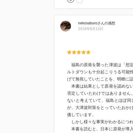
検証したのが本書である。
東日本大震災後、貞観津波が各メ
nekosaburo
さん
の感想
いた。だが、貞観津波については
2016年8月13日
で研究は始まったばかりであった
津波想定は出来なかったと言われ
だが、同じ東北地方にあった東北
福島第一原発のような被害を受け
福島の原発を襲った津波は「想定
貞観津波を念頭に置き、それに備
ルトダウンも十分起こりうる可能
だった。
げて無視していたことを、明瞭に
本書は結果として原発を認めない
東京電力は東北電力の対策を知ら
否定していたわけではありません
知る立場にあったし、対策を取ろ
ないと考えていて、福島とほぼ同
そうしていれば津波による（あく
が、大津波対策をとっていたおか
電源喪失には至らなかったのでは
価しています。
しかし様々な事実がわかるにつれ
安全対策にはお金がかかる。地域
本書を読むと、日本に原発が導入
ダウンは企業の至上命題。莫大な