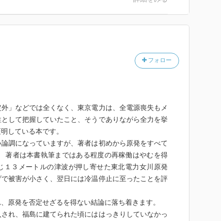
ディアによって取り上げられて
古文書にその記述があるのみ
から貞観津波を念頭に置いての
フォロー
た。
電力の女川原子力発電所は
ていない。それは東北電力が
外」などでは全くなく、東京電力は、全電源喪失もメ
えた対策を取っていたから
性として把握していたこと、そうでありながら全力を挙
証明している本です。
論調になっていますが、著者は初めから原発をすべて
ぬ立場にあったのではない。
。 著者は本書執筆まではある程度の再稼働はやむを得
うと思えば取れたはずだ。
じ１３メートルの津波が押し寄せた東北電力女川原発
まで東電の言い分）全交流
げで被害が小さく、翌日には冷温停止に至ったことを評
ないか。
、原発を否定せざるを得ない結論に落ち着きます。
独占企業とは言え、コスト
され、福島に建てられた頃にははっきりしていなかっ
コストのかかる安全対策