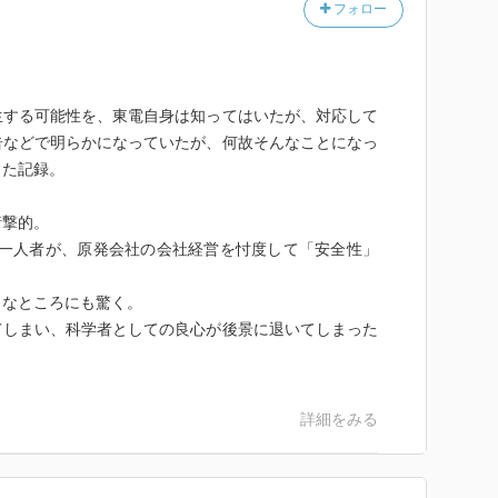
フォロー
生する可能性を、東電自身は知ってはいたが、対応して
告などで明らかになっていたが、何故そんなことになっ
した記録。
衝撃的。
第一人者が、原発会社の会社経営を忖度して「安全性」
うなところにも驚く。
てしまい、科学者としての良心が後景に退いてしまった
詳細をみる