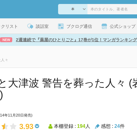
ックリスト
談話室
ブクログ通信
公式ショップ
2週連続で『薬屋のひとりごと』17巻が1位！マンガランキング
NEW
た人々
と大津波 警告を葬った人々 (
)
014年11月20日発売)
3.93
本棚登録 :
194
人
感想 :
24
件