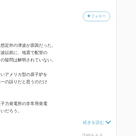
フォロー
は想定外の津波が原因だった。
津波以前に、地震で配管の
との疑問は解明されていない。
ないアメリカ型の原子炉を
第一の誤りだと思うのだけ
原子力発電所の非常用発電
しいだろう。
は置くとして、では東日本
「想定外」だったのかを
詳細をみる