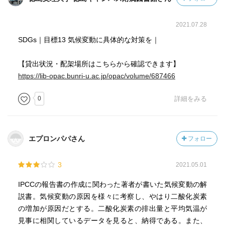
いつ現在の間氷期から氷期に移行するかは、軌道要素だ
2021.07.28
けではなく、大気中の二酸化炭素濃度にも関係します。古
SDGs｜目標13 気候変動に具体的な対策を｜
気候記録によると、軌道配置が現在に近いときには、大気
中の二酸化炭素濃度が工業化以前の水準よりもかなり低い
【貸出状況・配架場所はこちらから確認できます】
場合にのみ氷期が起こっていました。気候モデルの計算か
https://lib-opac.bunri-u.ac.jp/opac/volume/687466
ら、二酸化炭素濃度が三〇〇ppmを超えたまま持続される
場合には、今後五万年間に氷期は生じないでしょう。二二
0
詳細をみる
世紀に想定されている二酸化炭素排出シナリオについては
第4章で述べますが、そのうち低位安定化シナリオの下で
も、西暦三〇〇〇年まで大気中の二酸化炭素濃度が三〇〇
エプロンパパさん
フォロー
Ppmを超えていることは確かであり、軌道要素の変化によ
って今後一〇〇〇年間に氷期が来ないことはほぼ確実で
す。
3
2021.05.01
IPCCの報告書の作成に関わった著者が書いた気候変動の解
説書。気候変動の原因を様々に考察し、やはり二酸化炭素
■温暖化の原因特定
の増加が原因だとする。二酸化炭素の排出量と平均気温が
IPCC第五次評価報告書は、「気候に対する人為的影響
見事に相関しているデータを見ると、納得である。また、
は、大気と海洋の温暖化、世界の水循環の変化、雪氷の減