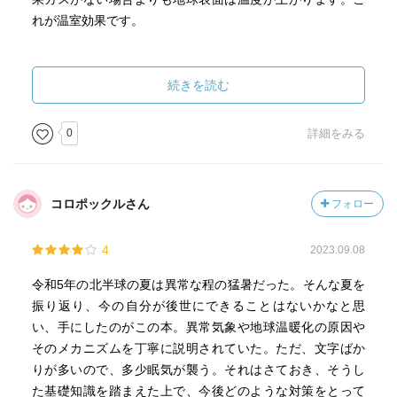
れが温室効果です。
氷河時代と氷河時代の間には、大気中の二酸化炭素濃度
続きを読む
が現在の一〇倍にもなっていた時代もありました。その温
室効果のため、世界平均気温が現在より数℃以上温暖な時
0
詳細をみる
代は、地球の歴史上は珍しいことではありません。しか
し、世界平均地上気温でプラス数℃といった温暖な気候
は、人類は経験していません。今後の二酸化炭素の排出シ
コロポックルさん
フォロー
ナリオによりますが、このような温暖化が今世紀中という
きわめて短期間に急激に起こる可能性があると予測されて
4
2023.09.08
いるのです。
令和5年の北半球の夏は異常な程の猛暑だった。そんな夏を
振り返り、今の自分が後世にできることはないかなと思
最近まとめられた過去１０００〜２０００年間の地域ご
い、手にしたのがこの本。異常気象や地球温暖化の原因や
との平均気温には、次の三つの大きな特徴があります。
そのメカニズムを丁寧に説明されていた。ただ、文字ばか
(1)一九世紀に至るまで一貫して、すべての地域で長期的な
りが多いので、多少眠気が襲う。それはさておき、そうし
寒冷化が認められる。
た基礎知識を踏まえた上で、今後どのような対策をとって