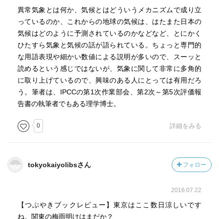
異常気象とは何か、気候とはどういうメカニズムで成り立
■緩和策と適応策
っているのか、これからの地球の気候は、はたまた日本の
気候変動の緩和策とは、温室効果ガス排出を抑制するこ
気候はどのように予測されているのかなどなど、とにかく
とや削減するための対策です。省エネルギーや再生可能エ
ひたすら気象と気候の話が語られている。ちょっと専門的
ネルギーの導入、森林などの二酸化炭素の吸収源対策、二
な用語表現や細かい数値による説明が多いので、スーッと
酸化炭素の回収・貯留など、温暖化の原因となる強制力を
読めるという感じではないが、気象に関して非常に多角的
減らし、温暖化を緩和しようとするものです。
に取り上げているので、興味のある人にとっては有用だろ
また適応策とは、社会のシステムを再構築することを通
う。筆者は、IPCCの第1次作業部会、第2次～第5次評価報
して、気候変動から受ける影響を軽減しようとすることで
告書の執筆者でもある理学博士。
す。渇水対策、治水対策、熱中症予防、感染症対策、農作
物の高温対策、生態系の保全など、さまざまな影響に対す
0
詳細をみる
る対策があります。
tokyokaiyolibsさん
フォロー
2016.07.22
【つぶやきブックレビュー】東京はここ数日涼しいです
ね。関東の梅雨明けはまだか？