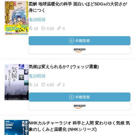
図解 地球温暖化の科学 面白いほどSDGsの大切さが
身につく
鬼頭昭雄
16
0.00
0
気候は変えられるか? (ウェッジ選書)
鬼頭昭雄
14
4.00
2
NHKカルチャーラジオ 科学と人間 変わりゆく気候 気
象のしくみと温暖化 (NHKシリーズ)