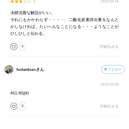
3
2015.04.19
2050年に温室効果ガス排出を2010年比40～70％削減した上
で、2100年には排出量をゼロにする必要があるが、現実的
冷静沈着な解説がいい。
には困難。それ以上の気温上昇を想定して、対応策を考え
それにもかかわらず・・・・、二酸化炭素排出量をなんと
ておく必要がある。
かしなければ、たいへんなことになる・・・ようなことが
本書出版後、2015年にCOP21で採択され、2016年11月に
ひしひしと伝わる。
発効したパリ協定から、トランプ米大統領が脱退すると発
0
詳細をみる
表したことが世界を揺るがせている。
近年、地球の気候が安定相から相転移する前触れともいえ
る現象が頻発していることは事実であり、それが人類の将
来に大きな影響を与えることもまた間違いはない。こうし
fudaidsecさん
フォロー
た事実について考える材料となる一冊である。
（2015年4月了）
2015.04.06
451.85||Ki
0
詳細をみる