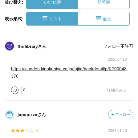
並び替え:
いいね順
新着順
表示形式:
リスト
全文
fhulibraryさん
フォロー不許可
2026.04.10
https://kinoden.kinokuniya.co.jp/fujita/bookdetail/p/KP00048
376
0
詳細をみる
japapizzaさん
フォロー
3
2024.01.20