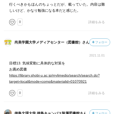
(2)二〇世紀になると、南極を除くすべての地域で温暖化に
行くべきかもほんのちょっとだが、載っていた。内容は難
転じている。
しいけど、かなり勉強になる本だと感じた。
(3)一九世紀以前の数十年から数百年周期の気温変動のパタ
ーンは、大規模な火山噴火や太陽活動極小期に当たる一部
0
詳細をみる
の寒冷期を除いて、地域間、特に南北両半球間では必ずし
も一致しない。これは、小氷期や中世気候異常期でも同
じ。
尚美学園大学メディアセンター（図書館）さん
フォロー
(1)は、太陽活動や地球軌道要素などの変化、すなわち地
2021.11.01
球が受け取る太陽エネルギーの長期変化を反映したものと
考えられます。
目標13. 気候変動に具体的な対策を
(3)は、一九世紀以前の太陽エネルギーの変動が、数十年
お薦め図書
から数百年という時間スケールでは、必ずしも地球全体で
https://library.shobi-u.ac.jp/mylimedio/search/search.do?
一様な気温の変動、特に温暖化を引き起こしてきたわけで
target=local&mode=comp&materialid=01070921
はないことを意味しています。
0
詳細をみる
これらのことから、(2)の二〇世紀の地球全体の温暖化
は、主に大気中の温室効果ガス濃の増大によって生じたこ
とが示唆されます。
徳島文理大学 徳島キャンパス附属図書館さん
フォロー