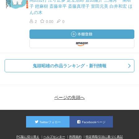
岡田広行 江守正多 足立治郎 豊田陽介 三浦秀一 南研
子 鐙麻樹 斎藤幸平 斎藤真理子 室田元美 白井和宏 ほ
んの木
2
0.00
0
鬼頭昭雄の作品ランキング・新刊情報
ページの先頭へ
Twitterフォロー
Facebookページ
PC版に切り替え
ヘルプセンター
利用規約
特定商取引法に基づく表記