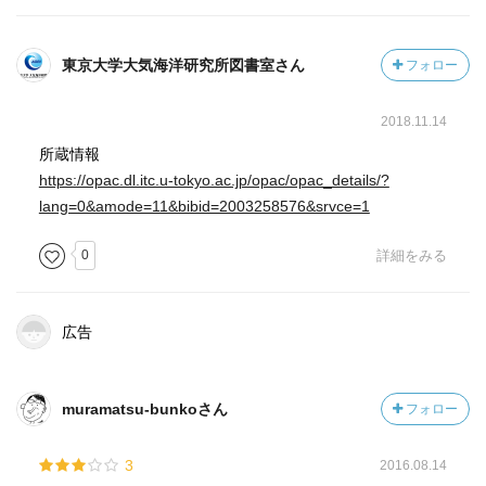
みると、現在から一~二での気温上昇によるリスクは中程度
です。三℃またはそれ以上の気温上昇では、生態系由来の
東京大学大気海洋研究所図書室さん
フォロー
商品・サービスの損失を伴う広範囲に及ぶ生物多様性の損
失が起こり、リスクが高くなるでしょう。
2018.11.14
所蔵情報
・大規模な特異事象
https://opac.dl.itc.u-tokyo.ac.jp/opac/opac_details/?
温暖化の進行に伴い、いくつかの物理システムあるいは
lang=0&amode=11&bibid=2003258576&srvce=1
生態系が急激かつ不可逆的な変化のリスクにさらされる可
能性があります(第6章参照)。
0
詳細をみる
暖水サンゴ礁や北極生態系は、どちらもすでに不可逆な
変化が起こりつつあるという観測があり、現在から一℃未
満の気温上昇では、そのようなティッピングポイントに関
広告
連したリスクは中程度になっています。
気温上昇が一~二℃になるとリスクは増加し(その程度は現
象によりまちまち)、三℃を超えると、大規模かつ不可逆的
muramatsu-bunkoさん
フォロー
な氷床消失により海面水位が上昇する可能性があるため、
高いリスクとなります。
3
2016.08.14