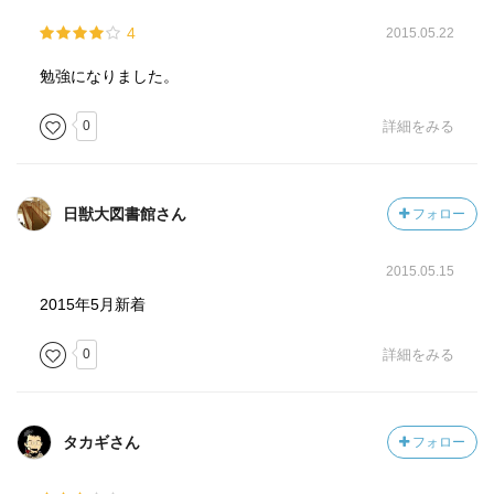
◆世界中の気候モデルで近年一斉実施したシナリオ予測に
4
2015.05.22
よると、21世紀末には0.3～4.8℃気温が上昇し、その結
果、熱帯の拡大、降水量の差の拡大、雪氷圏の縮小、海洋
勉強になりました。
の酸性化、海面水位の上昇などが予想されている。気候モ
デルによる計算では、長期的な間氷期から氷期への移行
0
詳細をみる
が、現在進む温暖化を相殺することはない。
◆こうした長期的な気候変動は、水循環の変化、自然生態
系の変化、農作物や人間の健康への悪影響、更には不平
日獣大図書館さん
フォロー
等・貧困の拡大、暴力的紛争の発生を引き起こす。緩和策
として、温室効果ガス排出の抑制、省エネや再生可能エネ
2015.05.15
ルギーの導入、森林などの二酸化炭素の吸収源対策など、
適応策として、渇水対策、治水対策、熱中症予防、生態系
2015年5月新着
の保存などがあるが、様々な対策を組み合わせて実施する
0
詳細をみる
ことが不可欠である。また、成層圏へエアゾールを注入し
地球を冷却する太陽放射管理や、プランクトンの栄養源と
なる鉄を海洋へ散布し二酸化炭素吸収を増やす二酸化炭素
除去のような、気候工学が議論されているが、副作用を含
タカギさん
フォロー
めて現実的ではない。
◆2100年時点で世界の気温上昇を2℃に抑えるためには、