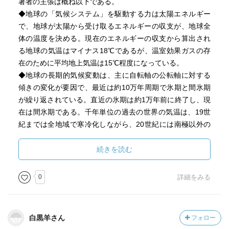
著者の主張は概ね以下である。
◆地球の「気候システム」を駆動する力は太陽エネルギー
で、地球が太陽から受け取るエネルギーの収支が、地球全
体の温度を決める。現在のエネルギーの収支から算出され
る地球の気温はマイナス18℃であるが、温室効果ガスの存
在のために平均地上気温は15℃程度になっている。
◆地球の長期的気候変動は、主に自転軸の公転軸に対する
傾きの変化が要因で、最近は約10万年周期で氷期と間氷期
が繰り返されている。直近の氷期は約1万年前に終了し、現
在は間氷期である。千年単位の過去の世界の気温は、19世
紀までは全地域で寒冷化しながら、20世紀には南極以外の
全地域で温暖化へ転換しており、世界の平均気温の上昇率
は直近100年あたり0.69℃である。それは温室効果ガス濃度
続きを読む
の増大が要因であることを示唆している。
◆異常気象とは30年間に一回以下の頻度で発生する現象で
0
詳細をみる
あり、その発生には、エルニーニョ現象、ブロッキング
（通常西から東へ移動する偏西風の蛇行が長期間固定され
る状況）等が関わっているが、最近のその頻度の高まりは
白黒羊さん
フォロー
気候そのものが変わってきていることを示している。