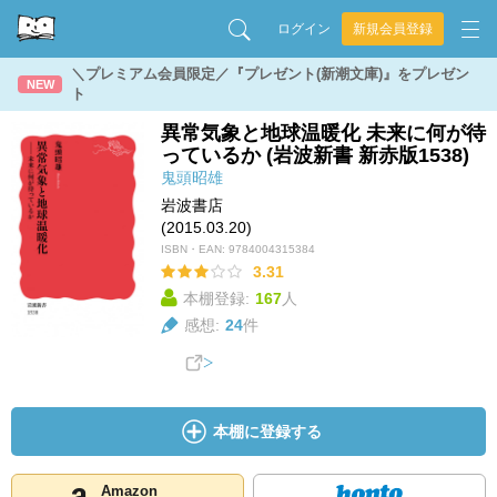
ログイン
新規会員登録
＼プレミアム会員限定／『プレゼント(新潮文庫)』をプレゼン
NEW
ト
異常気象と地球温暖化 未来に何が待
っているか (岩波新書 新赤版1538)
鬼頭昭雄
岩波書店
(2015.03.20)
ISBN・EAN:
9784004315384
3.31
本棚登録:
167
人
感想:
24
件
本棚に登録する
Amazon