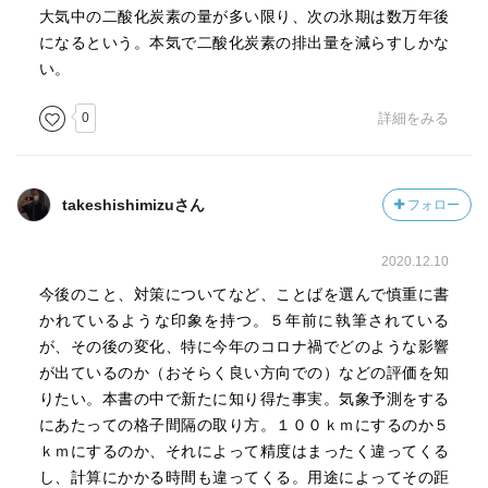
大気中の二酸化炭素の量が多い限り、次の氷期は数万年後
少、世界平均海面水位の上昇、およびいくつかの気候の極
になるという。本気で二酸化炭素の排出量を減らすしかな
端現象の変化において検出されて」おり、「人間による影
い。
響が二〇世紀半ば以降に観測された温暖化の支配的な原因
であった可能性が極めて高い」と結論しました。
0
詳細をみる
IPCCの用語では、「可能性が極めて高い」とは、発生確
率が九五%以上のことを指します。第四次評価報告書では
「可能性が非常に高い(発生確率が九〇%以上)」としていま
takeshishimizuさん
フォロー
したので、この間の科学の進展により、より確からしくな
ったと言えます。
2020.12.10
今後のこと、対策についてなど、ことばを選んで慎重に書
■異常気象は増えるか
かれているような印象を持つ。５年前に執筆されている
異常気象は気候のゆらぎという普遍的なことなので、温
が、その後の変化、特に今年のコロナ禍でどのような影響
暖化した世界でも起こることは確実です。極端な現象の種
が出ているのか（おそらく良い方向での）などの評価を知
類、出現頻度、強度は変化するでしょう。特に、将来の温
りたい。本書の中で新たに知り得た事実。気象予測をする
暖化した気候では、熱波がより厳しく、より頻繁に、より
にあたっての格子間隔の取り方。１００ｋｍにするのか５
持続期間の長いものとなる危険性が増大します。また、降
ｋｍにするのか、それによって精度はまったく違ってくる
水は集中してより激しくなるとともに、その間のほとんど
し、計算にかかる時間も違ってくる。用途によってその距