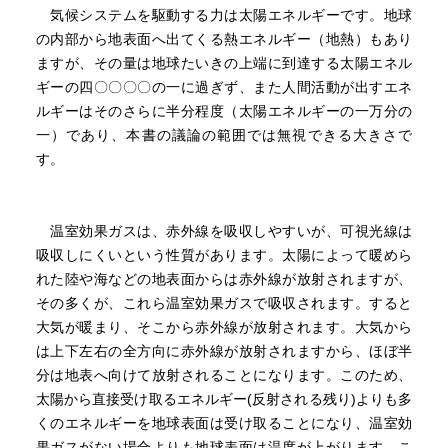
気候システムを駆動する力は太陽エネルギーです。地球
の内部から地表面へ出てくる熱エネルギー（地熱）もあり
ますが、その量は地球たいきの上端に到達する太陽エネル
ギーの四〇〇〇〇の一に過ぎず、また人間活動が出すエネ
ルギーはそのさらに半分程度（太陽エネルギーの一万分の
一）であり、本書の議論の範囲では無視できる大きさで
す。
温室効果ガスは、赤外線を吸収しやすいが、可視光線は
吸収しにくいという性質があります。太陽によって暖めら
れた陸や海などの地表面からは赤外線が放射されますが、
その多くが、これら温室効果ガスで吸収されます。すると
大気が暖まり、そこから赤外線が放射されます。大気から
は上下左右の全方向に赤外線が放射されますから、ほぼ半
分は地表へ向けて放射されることになります。このため、
太陽から直接受け取るエネルギー(反射される残り)よりも多
くのエネルギーを地球表面は受け取ることになり、温室効
果ガスがない場合よりも地球表面は温度が上がります。こ