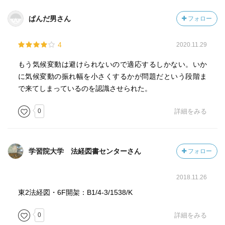
・極端な気象現象
ぱんだ男さん
フォロー
熱波、極端な降水、沿岸洪水のような極端現象による気
候変動に関連するリスクは、すでに中程度のリスクとなっ
ています。さらに一℃の気温上昇で高いリスクとなるでし
4
2020.11.29
ょう。極端な暑熱などの極端現象に伴うリスクは、気温が
もう気候変動は避けられないので適応するしかない。いか
上昇するにつれてさらに高くなります。
に気候変動の振れ幅を小さくするかが問題だという段階ま
で来てしまっているのを認識させられた。
・不利な条件下の人々
リスクは均一に分布しているわけではなく、どのような
0
詳細をみる
発展段階の国であれ、一般的に不利な条件におかれた人々
やコミュニティほど多くのリスクを抱えています。特に作
物生産への気候変動の影響は地域によって異なり、一部で
学習院大学 法経図書センターさん
フォロー
はすでに中程度のリスクが存在しています。地域的な作物
収量や水の利用可能性が減少すると予測されており、不利
な条件下の人々へのリスクは二℃以上の気温上昇によりさ
2018.11.26
らに大きく増大します。
東2法経図・6F開架：B1/4-3/1538/K
・世界全体への影響
0
詳細をみる
地球の生物多様性および世界経済全体への影響について