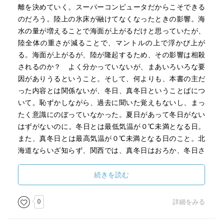
降水のない期間が長くなる傾向があります。このため、長
離を決めていく。スーパーコンピュータだからこそできる
びく比較的乾燥した期間の合間に激しい豪雨が散在するこ
のだろう。陸上の氷床が融けてなくなったときの影響。海
とになるでしょう。気温が上がるため陸上では蒸発が増
水の量が増えることで海面が上がるだけと思っていたが、
え、地面はより乾燥する傾向になります。土壌が乾くとさ
陸全体の重さが減ることで、マントルの上で浮かび上が
らに気温が上がるため、二〇〇三年のヨーロッパの熱波の
る。海面が上がるが、陸が隆起するため、その影響は相殺
ような異常気象がより頻繁に起こる可能性がでてきます。
されるのか？ よく分かっていないが、まあいろいろな要
現在の異常気象の程度と比べて、強度が強くなると考え
因がありうるということ。そして、何よりも、本書の主だ
て、対策を立てる必要があります。
った内容とは関係ないが、冬日、真冬日ということばにつ
いて。恥ずかしながら、過去に聞いた覚えもないし、まっ
■懸念されるリスク（IPCC）
たく意識にのぼっていなかった。夏日があって冬日がない
・脅威にさらされている独特な生態系や文化
はずがないのに。冬日とは最低気温が０℃未満となる日。
地球上には、存続の危機にさらされている希少な生態系
また、真冬日とは最高気温が０℃未満となる日のこと。北
や独特の文化などがあり、すでに気候変動によるリスクに
海道ならいざ知らず、関西では、真冬日はおろか、冬日さ
直面しているものもあります。深刻なリスクに直面する生
え１日もない年が続くのではないか。そういえば、１０年
態系や文化の数は、世界平均一℃の気温上昇でも増加しま
ほど前なら、朝、道端に氷が張っていることもあったかも
続きを読む
す。サンゴ礁など適応能力が限られている生態系は、世界
しれない。最近はそういう光景を見なくなった。猛暑日、
平均二℃の気温上昇で非常に高いリスクにさらされます。
真夏日なども含めて、基準を見直す必要があるのかもしれ
0
詳細をみる
北極の海氷も、そのようなリスクにさらされています。
ない。