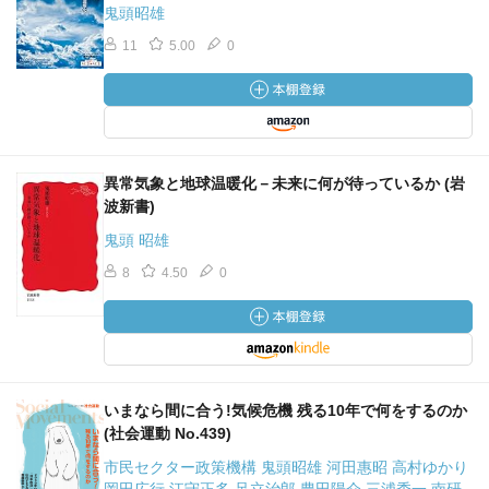
鬼頭昭雄
11
5.00
0
異常気象と地球温暖化－未来に何が待っているか (岩
波新書)
鬼頭 昭雄
8
4.50
0
いまなら間に合う!気候危機 残る10年で何をするのか
(社会運動 No.439)
市民セクター政策機構 鬼頭昭雄 河田惠昭 高村ゆかり