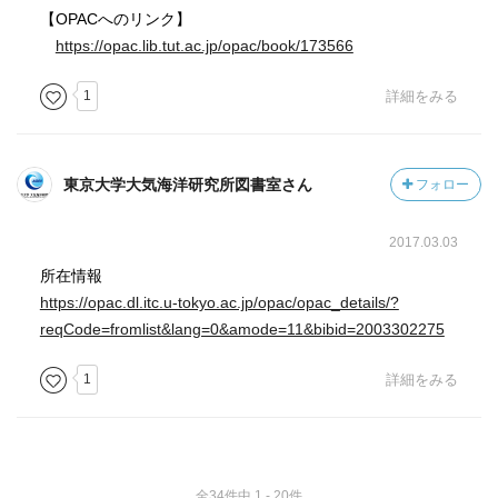
【OPACへのリンク】
https://opac.lib.tut.ac.jp/opac/book/173566
1
詳細をみる
東京大学大気海洋研究所図書室さん
フォロー
2017.03.03
所在情報
https://opac.dl.itc.u-tokyo.ac.jp/opac/opac_details/?
reqCode=fromlist&lang=0&amode=11&bibid=2003302275
1
詳細をみる
全34件中 1 - 20件