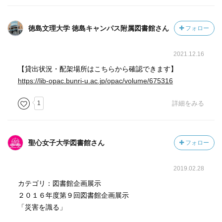
徳島文理大学 徳島キャンパス附属図書館さん
フォロー
2021.12.16
【貸出状況・配架場所はこちらから確認できます】
https://lib-opac.bunri-u.ac.jp/opac/volume/675316
1
詳細をみる
聖心女子大学図書館さん
フォロー
2019.02.28
カテゴリ：図書館企画展示
２０１６年度第９回図書館企画展示
「災害を識る」