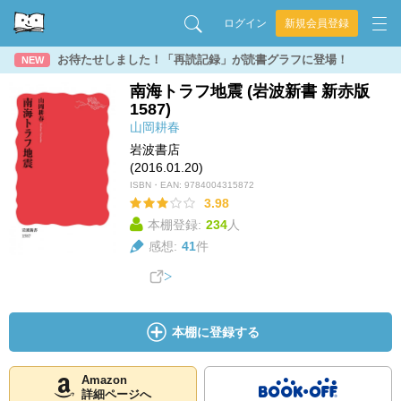
ログイン
新規会員登録
お待たせしました！「再読記録」が読書グラフに登場！
NEW
南海トラフ地震 (岩波新書 新赤版
1587)
山岡耕春
岩波書店
(2016.01.20)
ISBN・EAN:
9784004315872
3.98
本棚登録:
234
人
感想:
41
件
本棚に登録する
Amazon
詳細ページへ