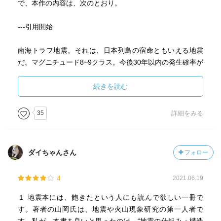
で、本作の内容は、次のとおり。
---引用開始
南海トラフ地震。それは、日本列島の宿命ともいえる地震
だ。マグニチュード8~9クラス。今後30年以内の発生確率が
約70パーセント。日本の経済と社会の中枢を直撃する巨大
地震は、ひとたび起これば未曽有の大災害をもたらす可能
続きを読む
性がある。いつ来るのか。何が起きるのか。どう備えるの
か。第一人者が語る。
35
詳細をみる
---引用終了
ダイちゃんさん
フォロー
昨日（2024年8月8日）、南海トラフ地震に関して、動きが
4
2021.06.19
ありました。
１ 地震本には、飽きたという人にも読んで欲しい一冊で
す。著者の山岡氏は、地震や火山現象研究の第一人者で
以下、引用です。