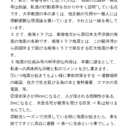
す。私が、本書を良いと思ったのは、“地震の仕組み・構造
等は勿論、私達の行動基準を分かりやすく説明”している点
---引用開始
です。大学教授の本の多くは、他文献の引用や一般人には
理解困難な理屈論を書いています。それとは一線を画して
宮崎県で最大震度6弱を観測した8日の地震発生をきっかけ
います。
に初めて南海トラフ巨大地震の臨時情報が発表された。
２ さて、南海トラフは、東海地方から西日本太平洋側の海
底の地形の名称です。南海トラフ地震とは、この駿河湾か
南海トラフ地震の評価検討会会長の平田直・東京大名誉教
ら四国沖まで延びる南海トラフで発生する巨大地震の事で
授は南海トラフ地震について「普段よりも数倍（発生す
す。
る）確率が高くなっている」と述べた。
３ 地震の仕組み等の科学的な内容は、本書に譲るとして、
私達への具体的な示唆と私のコメントを少し書きます。
---引用終了
①いつ地震が起きてもよい様に事前対策をする ⇒ 避難場所
の確認、自力で生き延びる為の水と食料備蓄、スマホの充
電器、等。
いずれにせよ、本書で指摘されているように、今後30年以
②浸水深さが30cmになると、人が流される危険性がある、
内の発生確率が約70パーセントの地震です。
2mになると、木造住宅が被害を受ける目安 ⇒ 私は知りま
しっかりと備えておきたいところです。
せんでした。
③観光シーズンで渋滞している時に地震が起きたら、車を
捨ててすぐに高台に避難 ⇒ 第一に生命という事でしょう。