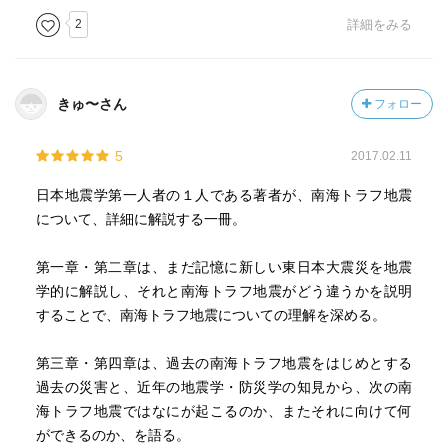
モデルの方が、地震発生頻度を一定とするポワソンモデル
2
詳細をみる
より当てはまるという研究結果がある。固有地震モデルを
用いた今後30年間の地震発生確率は3%になるが、信頼性の
高い宝永地震以降のデータを用いると25%となる。さら
きゅ〜さん
フォロー
に、安政地震から昭和の地震まで90年と短いため、地震の
規模とその次の地震までの間隔が比例する時間予測モデル
5
2017.02.11
を用いると、今後30年間の地震発生確率は70%となり、防
災上の観点からこの確率が発表されている。
日本地震学第一人者の１人である著者が、南海トラフ地震
について、詳細に解説する一冊。
地震は、発生頻度の対数がマグニチュードに比例して減少
するグーテンベルグ・リヒター(GR)則というべき乗則に従
第一章・第二章は、まだ記憶に新しい東日本大震災を地震
い、マグニチュードが1増えると発生頻度は10分の1にな
学的に解説し、それと南海トラフ地震がどう違うかを説明
る。この法則は固有地震モデルと相容れず、最大規模の地
することで、南海トラフ地震についての理解を深める。
震は特別であるという考え方をとり入れなければならない
が、議論は分かれている。
第三章・第四章は、過去の南海トラフ地震をはじめとする
過去の災害と、近年の地震学・防災学の知見から、次の南
過去の南海トラフ地震が発生する前の数十年間は特に近畿
海トラフ地震ではなにが起こるのか、またそれに向けて何
地方の地震が活発化し、南海トラフ地震が発生した後の10
ができるのか、を語る。