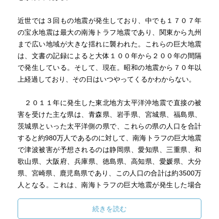
近世では３回もの地震が発生しており、中でも１７０７年
の宝永地震は最大の南海トラフ地震であり、関東から九州
まで広い地域が大きな揺れに襲われた。これらの巨大地震
は、文書の記録によると大体１００年から２００年の間隔
で発生している。そして、現在。昭和の地震から７０年以
上経過しており、その日はいつやってくるかわからない。
２０１１年に発生した東北地方太平洋沖地震で直接の被
害を受けた主な県は、青森県、岩手県、宮城県、福島県、
茨城県といった太平洋側の県で、これらの県の人口を合計
すると約980万人であるのに対して、南海トラフの巨大地震
で津波被害が予想されるのは静岡県、愛知県、三重県、和
歌山県、大阪府、兵庫県、徳島県、高知県、愛媛県、大分
県、宮崎県、鹿児島県であり、この人口の合計は約3500万
人となる。これは、南海トラフの巨大地震が発生した場合
に、東北地方太平洋沖地震よりも圧倒的に助ける側の人が
少ないということである。いったん地震が起きると経済活
続きを読む