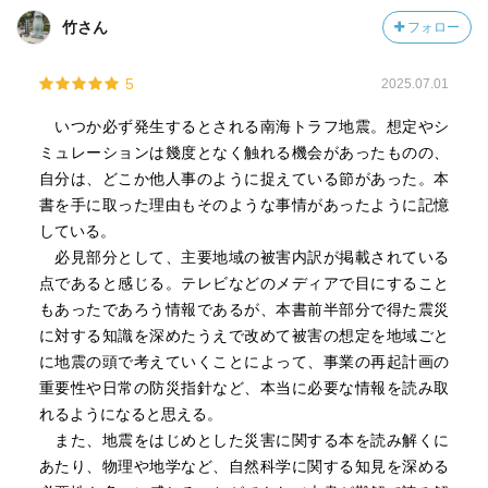
めるのは決して無駄なことではない。地震予測や防災に関
竹さん
フォロー
わっている人達の積極的な発言を今後も期待したい。
5
2025.07.01
いつか必ず発生するとされる南海トラフ地震。想定やシ
ミュレーションは幾度となく触れる機会があったものの、
自分は、どこか他人事のように捉えている節があった。本
書を手に取った理由もそのような事情があったように記憶
している。
必見部分として、主要地域の被害内訳が掲載されている
点であると感じる。テレビなどのメディアで目にすること
もあったであろう情報であるが、本書前半部分で得た震災
に対する知識を深めたうえで改めて被害の想定を地域ごと
に地震の頭で考えていくことによって、事業の再起計画の
重要性や日常の防災指針など、本当に必要な情報を読み取
れるようになると思える。
また、地震をはじめとした災害に関する本を読み解くに
あたり、物理や地学など、自然科学に関する知見を深める