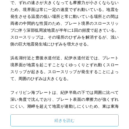
で、ずれの速さが大きくなっても摩擦力が小さくならない
ため、境界面は常に一定の速度でずれ動いている。地震を
発生させる温度の低い場所と常に動いている場所との間は
両者の中間的な性質のため、プレート境界のスロースリッ
プに伴う深部低周波地震が半年に1回の頻度で起きている。
スロースリップは、その場所のひずみを解消するが、浅い
側の巨大地震発生域にひずみを増大させる。
浜名湖付近と豊後水道付近、紀伊水道付近では、プレート
境界面が地震を起こすことなくゆっくりとずれ動くスロー
スリップが起きる。スロースリップが発生することによっ
て、周囲のひずみは大きくなる。
フィリピン海プレートは、紀伊半島の下では周囲に比べて
深い角度で沈んでおり、プレート表面の摩擦力が強くずれ
にくい。潮岬を超えて地震が連動しにくいため、東は東海
地震と東南海地震、西は南海地震と呼ばれている。
続きを読む
南海トラフの地震は、繰り返し間隔が一定とする固有地震