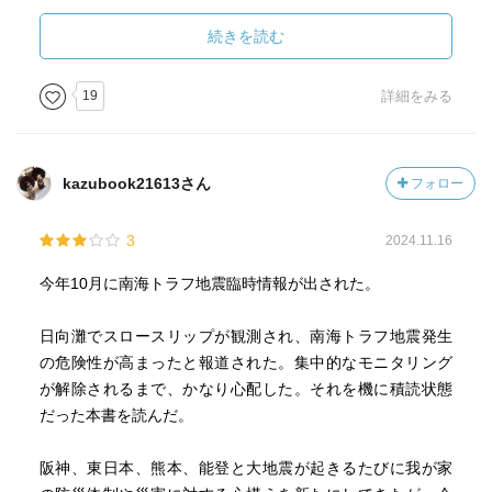
私はドライブが趣味なので留意します。
４ 最後に、私の感想です。
続きを読む
①私は、阪神大震災発生時に車で早出出勤の途上でした。
車体が大きく揺れ、追突されたと思うほどの衝撃だったと
19
詳細をみる
今でも忘れません。その後、神戸周辺の悲惨な映像を見
て、言葉が出ませんでした。それを教訓にして、時々災害
本をよんだり、防災品棚卸しをしています。
kazubook21613さん
フォロー
②日本列島周辺では、マグニチュード２以上の地震が１日
平均５５０個発生しているそうです。地震がいつ発生する
3
2024.11.16
かは、予測不可能です。しかし、必ず発生します。個人・
家庭は自力で生き延びるしかありません。心構えと出来る
今年10月に南海トラフ地震臨時情報が出された。
事をやりましょう。
③東日本大震災では、大人に比べ、小中学生の犠牲者が少
日向灘でスロースリップが観測され、南海トラフ地震発生
なかった。大人は“これまで生きてきた”事から“この次の瞬
の危険性が高まったと報道された。集中的なモニタリング
間も生きている”という「連続のワナ」に陥り勝ちと、言わ
が解除されるまで、かなり心配した。それを機に積読状態
れています。災害に対しては、「私は大丈夫」という意識
だった本書を読んだ。
は禁物と心に刻みましょう。
阪神、東日本、熊本、能登と大地震が起きるたびに我が家