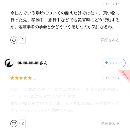
解とは異なるのかもしれない。プレートを押す力が増した
2016.07.15
り、抜けたりすることによって発生頻度が増えるとの説明
今住んでいる場所についての備えだけではなく、買い物に
の方に説得力があるように思う。
行った先、移動中、旅行中などでも災害時にどう行動する
か。地震学者の学会とかどういう感じなのか気になるわ。
2
詳細をみる
l0l-l0l-l0l-l0lさん
フォロー
5
2016.06.04
地震・津波の発生メカニズムのほか、各府県の被害想定
や、とるべき対策まで書かれた良書。
最新の知見を学びつつ、来たるべき日に備える必要性が理
屈でもってしっかりと理解できる。
2
詳細をみる