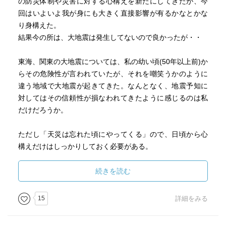
の防災体制や災害に対する心構えを新たにしてきたが、今
回はいよいよ我が身にも大きく直接影響が有るかなとかな
り身構えた。
結果今の所は、大地震は発生してないので良かったが・・
東海、関東の大地震については、私の幼い頃(50年以上前)か
らその危険性が言われていたが、それを嘲笑うかのように
違う地域で大地震が起きてきた。なんとなく、地震予知に
対してはその信頼性が損なわれてきたように感じるのは私
だけだろうか。
ただし「天災は忘れた頃にやってくる」ので、日頃から心
構えだけはしっかりしておく必要がある。
本書にもある様に、いざ災害が起こったら生き延びるかど
続きを読む
うかは「自助、共助、公助」この順番であることは間違い
ない。
15
詳細をみる
また科学的な知見を高めて、少しでも地震予測の精度を高