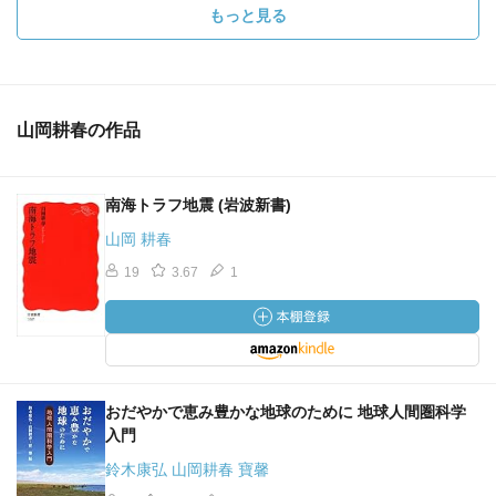
もっと見る
山岡耕春の作品
南海トラフ地震 (岩波新書)
山岡 耕春
19
3.67
1
おだやかで恵み豊かな地球のために 地球人間圏科学
入門
鈴木康弘 山岡耕春 寶馨