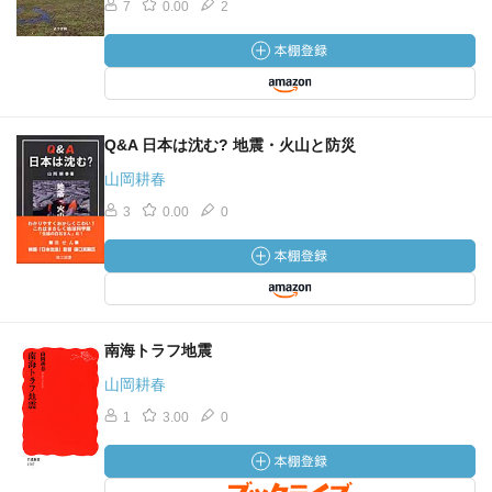
7
0.00
2
Q&A 日本は沈む? 地震・火山と防災
山岡耕春
3
0.00
0
南海トラフ地震
山岡耕春
1
3.00
0