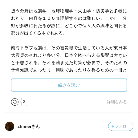
年程度は西日本内陸の地震活動が活発化している。プレー
トの沈み込みが進行するにしたがって、西日本の内陸にか
扱う分野は地震学・地球物理学・火山学・防災学と多岐に
かる力が増加するために発生しやすくなる断層と、巨大地
わたり、内容を１００％理解するのは難しい。しかし、分
震が発生した後にプレートを押していた力が抜けるため
野が多岐にわたるが故に、どこかで個々人の興味と関わる
に、活断層の割れ目を閉じる力が減ってずれやすくなる断
部分が出てくる本でもある。
層があると考えられる。
南海トラフ地震は、その被災域で生活している人が東日本
津波による浸水の高さが30cmになると、人は倒れて流され
大震災のそれより多い分、日本全体へ与える影響は大きい
る。2mになると木造住宅が浮力で浮き上がり流される。被
と予想される。それを踏まえた対策が必要で、そのための
害を受けたライフラインのうち、電力は1週間でほとんどが
予備知識であったり、興味であったりを得るための一冊と
回復するが、上水道や都市ガスは1週間後も6〜7割が復旧せ
して、この本はアリかな、と。
ず、95%復旧するまでに1か月から2か月かかる。LPガスの
続きを読む
復旧時間は短い。携帯電話は、地震直後には8割程度の接続
西日本・東日本問わず、より多くの人に読んでいただきた
が可能。1〜2日後には基地局の非常用電源が停止するた
い一冊。
2
詳細をみる
め、8割程度が利用不能になるが、1週間程度で9割以上の基
地局が復旧する。
巨大地震の前後には内陸の地震活動が活発化するとの研究
zhimeiさん
フォロー
結果は、地震の活動期の有無があると解釈でき、巽氏の見