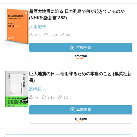
超巨大地震に迫る 日本列島で何が起きているのか
(NHK出版新書 352)
大木聖子
165
3.59
24
巨大地震の日 ―命を守るための本当のこと (集英社新
書)
高嶋哲夫
73
3.19
12