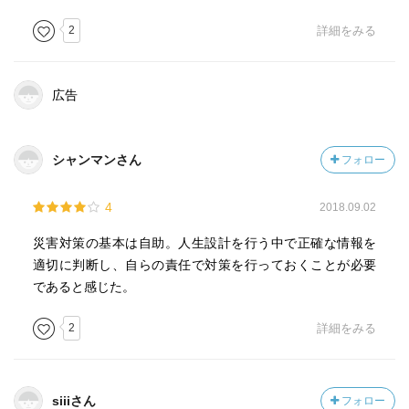
動の多くが停止する。地震に備えて国は防災体制を整えて
いく必要があり、一般市民は自助・共助・公助を心がけ、
2
詳細をみる
防災力を高めておく必要がある。
自助・共助・公助において共助・公助を期待して人任せに
広告
してはならない。現代社会には誰かがなんとかしてくれる
だろうという他人任せの考えを持つ人が多いように感じ
る。しかし、著書でも述べられている通り、南海トラフの
シャンマンさん
フォロー
巨大地震が発生した場合、被害を受ける範囲は東北地方太
平洋沖地震よりも大きく、他の人からの支援は期待できな
4
2018.09.02
い。また、歴史上最大の南海トラフ地震といわれる宝永地
震の１か月後には富士山の噴火が起こっている。
災害対策の基本は自助。人生設計を行う中で正確な情報を
適切に判断し、自らの責任で対策を行っておくことが必要
もし、巨大な地震の後に富士山の噴火が起こるとますます
であると感じた。
他地域からの支援は望めなくなるだろう。これまで何度も
2
詳細をみる
南海トラフの巨大地震が発生している歴史を考えると、こ
れから地震が起こるのはほとんど確定的であるため、いつ
地震が起きてもいいように自分ができる最大限の対策を施
すことが大切である。先人たちが後世に生きる私たちに残
siiiさん
フォロー