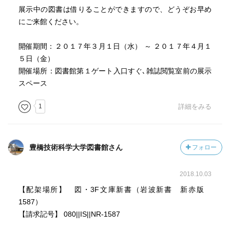
展示中の図書は借りることができますので、どうぞお早め
にご来館ください。
開催期間：２０１７年３月１日（水） ～ ２０１７年４月１
５日（金）
開催場所：図書館第１ゲート入口すぐ､雑誌閲覧室前の展示
スペース
1
詳細をみる
豊橋技術科学大学図書館さん
フォロー
2018.10.03
【配架場所】 図・3F文庫新書（岩波新書 新赤版
1587）
【請求記号】 080||IS||NR-1587