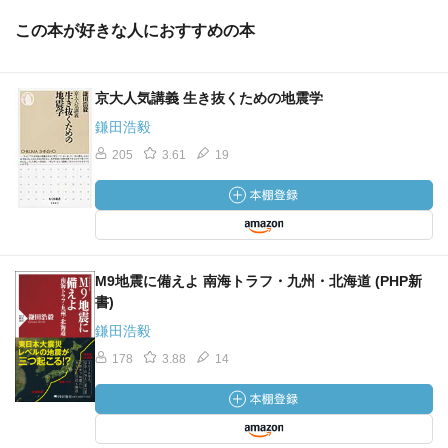
この本が好きな人におすすめの本
京大人気講義 生き抜くための地震学
鎌田浩毅
205
3.61
19
M9地震に備えよ 南海トラフ・九州・北海道 (PHP新
書)
鎌田浩毅
178
3.88
14