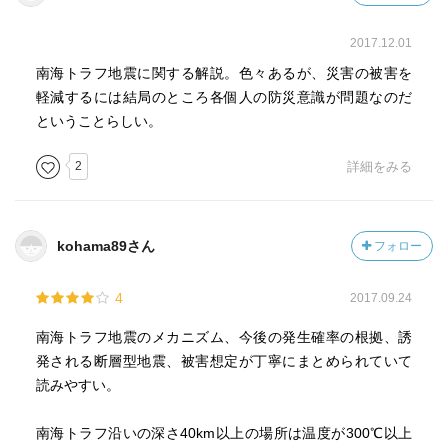
してくれた教えを活かして、個々人が地震や火山の噴火な
ど災害に最大限備えることが、この日本列島で生きていく
2017.12.01
ために大切であると感じた。
南海トラフ地震に関する解説。色々あるが、災害の被害を
軽減するには結局のところ各個人の防災意識が問題なのだ
ということらしい。
2
詳細をみる
kohama89さん
フォロー
4
2017.09.24
南海トラフ地震のメカニズム、今後の発生確率の根拠、誘
発される断層型地震、被害想定が丁寧にまとめられていて
読みやすい。
南海トラフ沿いの深さ40km以上の場所は温度が300℃以上