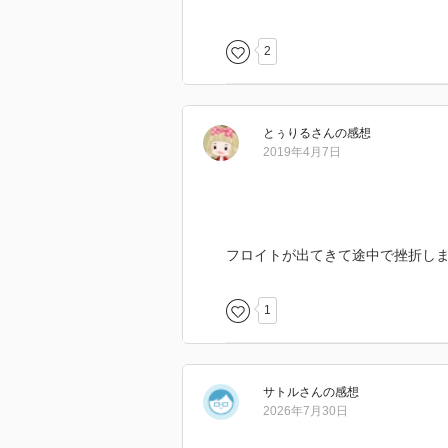
すと正しい、正しくないというの
んで読みました。
2
とぅりる
さん
の感想
2019年4月7日
フロイトが出てきて途中で挫折し
1
サトル
さん
の感想
2026年7月30日