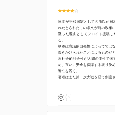
日本が平和国家としての所以が日
れたとされたこの条文が時の政権
至った理由としてフロイト提唱し
る。
柄谷は意識的自発性によってでは
働きかけられたことによるものだ
反社会的社会性が人間の本性で国
め、互いに安全を保障する取り決
遍性を説く。
著者はまた第一次大戦を経て創設
ントの考えが影響を与えていると
そしてそれが明治から昭和にかけ
の反省から250年ものあいだ戦争
0
的に扱うといったことも含め日本
世界が現在新自由主義という名の
かっていく中で果たしてこのまま