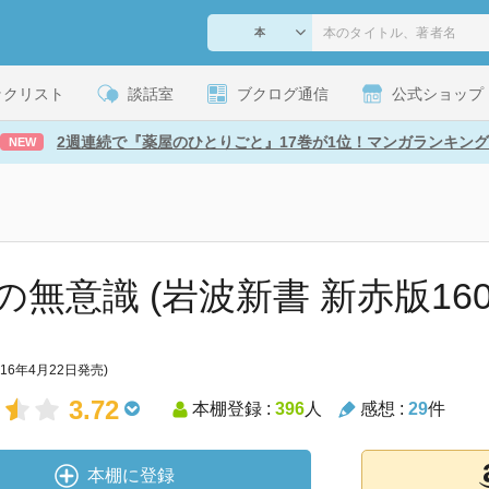
ックリスト
談話室
ブクログ通信
公式ショップ
2週連続で『薬屋のひとりごと』17巻が1位！マンガランキング
NEW
の無意識 (岩波新書 新赤版160
016年4月22日発売)
3.72
本棚登録 :
396
人
感想 :
29
件
本棚に登録