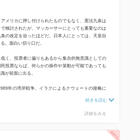
。アメリカに押し付けられたものでもなく、憲法九条は
トで検討されたが、マッカーサーにとっても重要なのは
九条の改定を迫ったほどだ。日本人にとっては、天皇自
える。面白い切り口だ。
も低く、投票者に偏りもあるから集合的無意識としての
国民投票ならば、何らかの操作や策動が可能であっても
意識が前面に出る。
989年の湾岸戦争。イラクによるクウェートの侵略に
時は平和維持活動に徹したために国際社会に評価され
遣したが、正当性なく、帰国後に自衛隊が多数自殺。大
恐怖から第九条に手をつけたくない心理が働くが、テク
詳細をみる
けられ実質、建前ほどの意味はないばかりか揺らぎは矛