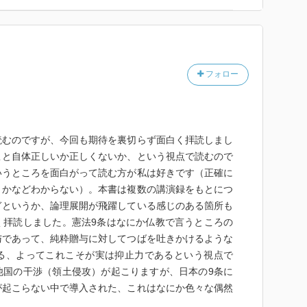
自然の狡知」などフロイトの精神分析は、いったん消
しようとすると補完すべきところの多いスピリチュアル
の無学によるところであるので、より精緻な理解とする
フォロー
読むのですが、今回も期待を裏切らず面白く拝読しまし
こと自体正しいか正しくないか、という視点で読むので
いうところを面白がって読む方が私は好きです（正確に
うかなどわからない）。本書は複数の講演録をもとにつ
ぎというか、論理展開が飛躍している感じのある箇所も
く拝読しました。憲法9条はなにか仏教で言うところの
与であって、純粋贈与に対してつばを吐きかけるような
る、よってこれこそが実は抑止力であるという視点で
他国の干渉（領土侵攻）が起こりますが、日本の9条に
が起こらない中で導入された、これはなにか色々な偶然
した。私くらいのレベルでは、もはやこのレベルの本で