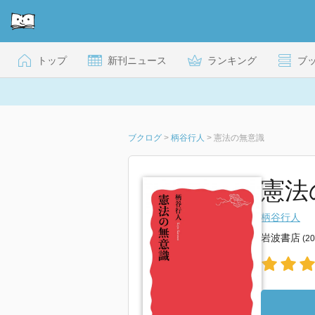
トップ
新刊ニュース
ランキング
ブ
ブクログ
>
柄谷行人
>
憲法の無意識
憲法
柄谷行人
岩波書店
(2