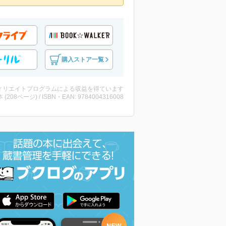
購入ストア一覧
ィリエイトプログラムによる収益を得ています
・本 (208ページ) / ISBN・EAN: 9784004316008