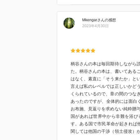
しかしながら、柄谷の依拠する「
化したものの、自分の言葉で説明
Mkengar
さん
の感想
なものとなってしまう。これは私
2023年4月30日
ために著作を読みたい。
柄谷さんの本は毎回期待しながら
た。柄谷さんの本は、書いてある
はなく、素直に「そう来たか」と
言えば私のレベルでは正しいかど
くられているので、章の間のつな
あったのですが、全体的には面白
お布施、見返りを求めない純粋贈
国があれば世界中から非難を浴び
す。ある国で市民革命が起きれば
関しては他国の干渉（領土侵攻）
が重なった奇跡という感じもしま