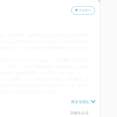
知られていなかった。つまり、明治維新までは、そもそ
明治憲法にしたって自主的に作られたものだが、不平等
フォロー
したつくり。憲法解釈により、天皇主権説も天皇機関説
機関説は追放されたが、憲法が改定されたのではなく、
む』の読了後、交換様式Dは自らの意志では達成不可
された。
くてもよいわけではないという主張に、説得的な説明が
を読むことで、その行間を一定程度埋めることができ
センスは時代の文脈で変化する。そこには大衆の無意識
の反映において、「多少は」見て取れる。つまり、世論
与のものとするところにある。その攻撃性を自己に向
ら、憲法解釈にもその思いはある程度通用していくのだ
」（16頁）。この「自然の狡知」は無意識により生ま
らの意志では達成不可能」としたのではないか。
ニーは闘争によってのみ成立してきた。右の通り、人
ができないほどの根源的なものであるからこそ、少しで
努力することが求められるのである。
形態を徳川時代に求めたこと、カントの『永遠平和の
ゆえに「現実的でない」との批判を呼んだこと、120
詳細をみる
ことなど、重要な指摘は多くあった。