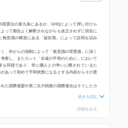
本国憲法の第九条にあるが、GHQによって押し付けら
によって都合よく解釈されながらも改正されずに現在に
た無意識の構造にある「超自我」によって説明を試み
なく、外からの強制によって「無意識の罪悪感」に深く
と考察し、またカント「永遠の平和のために」において
家も同様であり、常に隣人との争いに晒されているた
めがあって初めて平和状態になるとする内容からその普
された国際連盟や第二次大戦後の国際連合はそうしたカ
も言う。
て対外的に戦争状態を常とした日本が敗戦による内向き
のなかった徳川幕府への無意識的回帰として天皇を象徴
詳細をみる
国憲法に影響を与える。
新しい帝国主義で不安定化していき資本主義が崩壊に向
戦争状態に突入するのか寸前の状態で持ち堪えることが