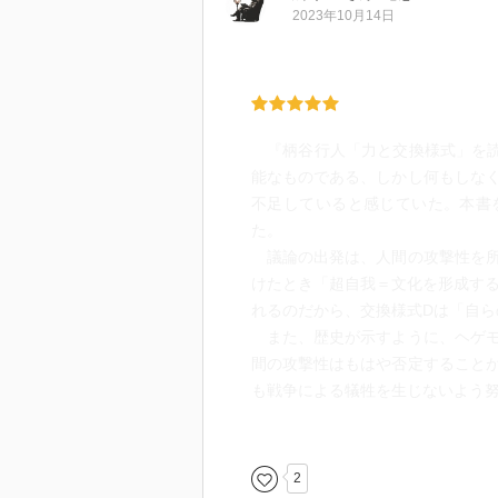
ー 徳川時代に天皇の存在は広く
2023年10月14日
も象徴天皇のようなもの。また、
条約撤廃を求めて外国を強く意識
も成り立つ。
ー 1917年に美濃部達吉の天皇
『柄谷行人「力と交換様式」を読
解釈により天皇の神格化が正当化
能なものである、しかし何もしな
不足していると感じていた。本書
憲法の条文に対する解釈のコモン
た。
を宿した時の政権の運用が支持率
議論の出発は、人間の攻撃性を所
や代議制が無意識の照射となるな
けたとき「超自我＝文化を形成する
ろうか。
れるのだから、交換様式Dは「自
また、歴史が示すように、ヘゲモ
間の攻撃性はもはや否定すること
も戦争による犠牲を生じないよう
そのほかにも、日本国憲法の先行
ために』は実践的な構想であったが
2
年の周期で歴史が繰り返している