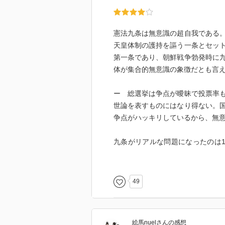
憲法九条は無意識の超自我である
天皇体制の護持を謳う一条とセッ
第一条であり、朝鮮戦争勃発時に
体が集合的無意識の象徴だとも言
ー 総選挙は争点が曖昧で投票率
世論を表すものにはなり得ない。
争点がハッキリしているから、無
九条がリアルな問題になったのは1
対する中東への自衛隊派兵。この
ず。2003年イラク戦争で再度派
衆にとっては、なんとなくの戦争
49
ニカルな問題は、解釈論ですり抜
盾と葛藤を齎す。
絵馬nuel
さん
の感想