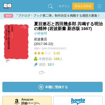
ログイン
新規会員登録
「ブクログ・ブック第二弾」制作決定＆掲載する感想大募集！
NEW
夏目漱石と西田幾多郎 共鳴する明治
の精神 (岩波新書 新赤版 1667)
小林敏明
岩波書店
(2017.06.22)
ISBN・EAN:
9784004316671
3.42
本棚登録:
122
人
感想:
12
件
本棚に登録する
Amazon
詳細ページへ