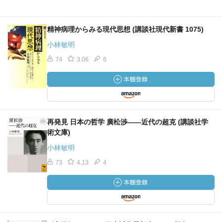
精神病理からみる現代思想 (講談社現代新書 1075)
小林敏明
74
3.06
6
再発見 日本の哲学 廣松渉――近代の超克 (講談社学
術文庫)
小林敏明
73
4.13
4