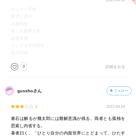
2025.08.16
ロンドン手紙
東洋と西洋
日露戦争
第一次世界大戦
近衛文麿
アジア太平洋戦争
京大学派
0
詳細をみる
gusshoさん
フォロー
3
2022.04.14
漱石は解るが幾太郎には難解意識が残る。両者とも孤独を
思索し内省する。
著者曰く、「ひとり自分の内面世界にとどまって、ひたす