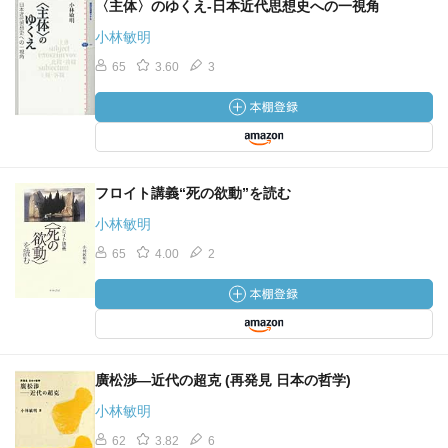
〈主体〉のゆくえ-日本近代思想史への一視角
小林敏明
65
3.60
3
フロイト講義“死の欲動”を読む
小林敏明
65
4.00
2
廣松渉―近代の超克 (再発見 日本の哲学)
小林敏明
62
3.82
6