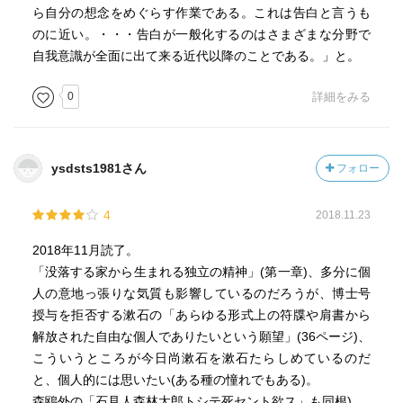
ら自分の想念をめぐらす作業である。これは告白と言うも
のに近い。・・・告白が一般化するのはさまざまな分野で
自我意識が全面に出て来る近代以降のことである。」と。
0
詳細をみる
ysdsts1981さん
フォロー
4
2018.11.23
2018年11月読了。
「没落する家から生まれる独立の精神」(第一章)、多分に個
人の意地っ張りな気質も影響しているのだろうが、博士号
授与を拒否する漱石の「あらゆる形式上の符牒や肩書から
解放された自由な個人でありたいという願望」(36ページ)、
こういうところが今日尚漱石を漱石たらしめているのだ
と、個人的には思いたい(ある種の憧れでもある)。
森鴎外の「石見人森林太郎トシテ死セント欲ス」も同根)。