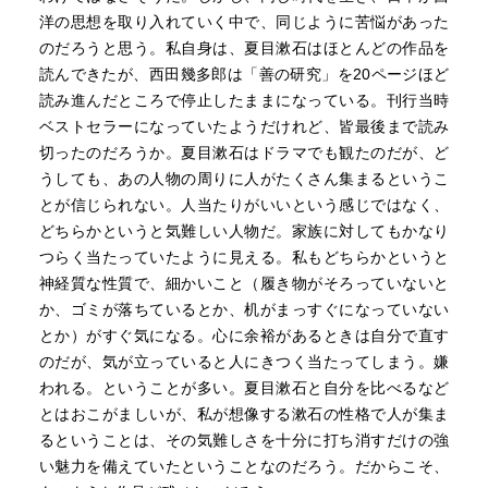
洋の思想を取り入れていく中で、同じように苦悩があった
のだろうと思う。私自身は、夏目漱石はほとんどの作品を
読んできたが、西田幾多郎は「善の研究」を20ページほど
読み進んだところで停止したままになっている。刊行当時
ベストセラーになっていたようだけれど、皆最後まで読み
切ったのだろうか。夏目漱石はドラマでも観たのだが、ど
うしても、あの人物の周りに人がたくさん集まるというこ
とが信じられない。人当たりがいいという感じではなく、
どちらかというと気難しい人物だ。家族に対してもかなり
つらく当たっていたように見える。私もどちらかというと
神経質な性質で、細かいこと（履き物がそろっていないと
か、ゴミが落ちているとか、机がまっすぐになっていない
とか）がすぐ気になる。心に余裕があるときは自分で直す
のだが、気が立っていると人にきつく当たってしまう。嫌
われる。ということが多い。夏目漱石と自分を比べるなど
とはおこがましいが、私が想像する漱石の性格で人が集ま
るということは、その気難しさを十分に打ち消すだけの強
い魅力を備えていたということなのだろう。だからこそ、