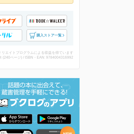
購入ストア一覧
ィリエイトプログラムによる収益を得ています
・本 (240ページ) / ISBN・EAN: 9784004316992