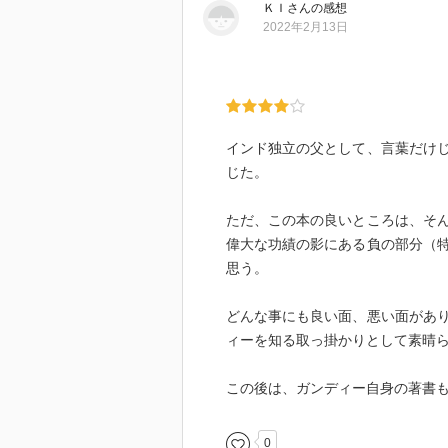
まず、チャンパーランとはどのよ
ＫＩ
さん
の感想
2022年2月13日
り、その北はネパールで、当時は
背地であり、一九世紀にはイギリ
ゴ）のプランテーション、つまり
綿工場が必要とする染料の藍であ
が置かれた。イギリス人用のバン
インド独立の父として、言葉だけ
れた。ちなみに、小説家のジョー
じた。
いたため、チャンパーランの県庁
ただ、この本の良いところは、そ
仲間の心配をよそに、ガンディー
偉大な功績の影にある負の部分（
か。誰もが参加できる、民族や宗
思う。
しさを示す行いとは何か。熱血的
向かわせないために、どうするか
どんな事にも良い面、悪い面があ
ィーを知る取っ掛かりとして素晴
藩王国を代表したマハーラージャ
のジンナーら、パンジャーブのシ
この後は、ガンディー自身の著書
して差別された人々を代表するア
だけがインドを代表する」と言う
するものだと不評だった。当然と
0