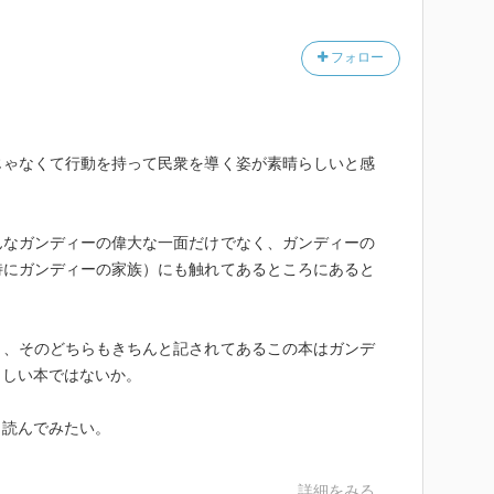
うな土地だったのか。ここはビハール州の北西部にあ
ビハール=オリッサ州の管轄下にあった。ベンガルの後
フォロー
ス人の資本家が進出して土地を確保し、藍（インディ
大農園をつくった。産業革命を驀進するイギリス本国の
る。東インド会社は鉄道を敷き、税務署、警察、裁判所
ガローが建てられ、ホテルやクリケット・クラブが開か
じゃなくて行動を持って民衆を導く姿が素晴らしいと感
ジ・オーウェルは、父がインド政府の役人として働いて
所在地モーティハーリ生まれの人である。
んなガンディーの偉大な一面だけでなく、ガンディーの
はひたすら頭を悩ませていた。どんな民衆の行動が可能
特にガンディーの家族）にも触れてあるところにあると
教やカーストの差別のない戦いは何か。スワラージの正
な若者を導き、人々の怒りを暴動やマイノリティ迫害に
。彼は黙考を続けた。
り、そのどちらもきちんと記されてあるこの本はガンデ
らしい本ではないか。
たち、イスラーム代表としての全インド・ムスリム連盟
ーク教徒の代表、クリスチャンの代表、「不可触民」と
も読んでみたい。
ンベードカル、そのほか様々な代表にとっては、「自分
ガンディーの主張は失礼であり、自分たちの存在を否定
言えば当然のことだが、その結果、ガンディーは会議の
詳細をみる