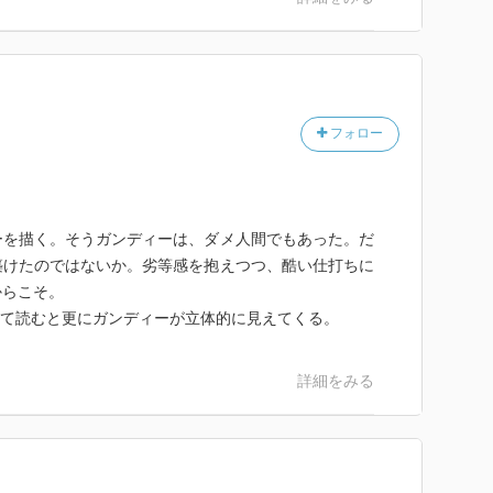
を教義とするイスラームにも別の次元から問題をもたら
ーの人々にとっては簡単には認められないものだった。
を説き、カースト差別を否定し、ヒンドゥー教徒がイス
フォロー
こっても報復するな、と非暴力を説いた。それにもかか
止したり、自分たちが獄につながれている間にも、ロン
だりしているではないか。怒りを露にするヒンドゥー青
「ヒンドゥー国家インドの復興」を目指そう、イスラー
ーを描く。そうガンディーは、ダメ人間でもあった。だ
ル ── イギリス人の暗殺を企てた罪で、アンダマン・
築けたのではないか。劣等感を抱えつつ、酷い仕打ちに
が、恩赦で戻ってきたヒンドゥー右翼の英雄 ── の周
からこそ。
が集まっていたのである。この問題については終章で再
わせて読むと更にガンディーが立体的に見えてくる。
詳細をみる
派年次大会で市民不服従運動の終了を提案し、それ以後
行うと約束した。自分は会議派を去り、以後の政治は若
。しかし、ガンディー自身がどう考えようが、当時の政
響力を持ち、誰よりも信頼されていたのはガンディーだ
ディーの抜きんでた構想力、組織力、実行力があった