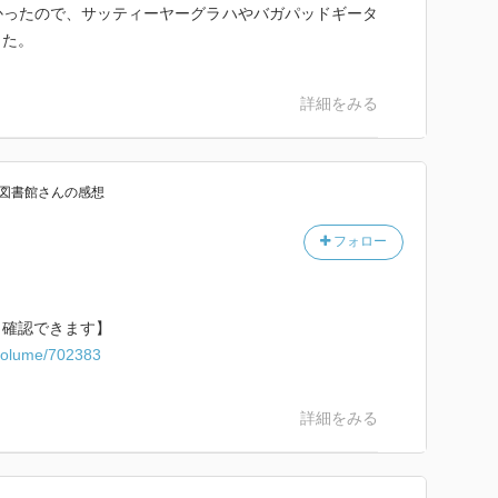
かったので、サッティーヤーグラハやバガパッドギータ
ルバンダルはアラビア海に面した港町で、現在はパキス
った。
ド北西部グジャラート州に
詳細をみる
。小学校では記憶力が劣り、後に人並みにはなったもの
学校が終わるや否や、すぐに家へ飛んで帰るような子ど
ニケーションが苦手だったらしい。「書物と課業だけが
で語っている。もっともこれは本人の自画像で、実際に
図書館
さん
の感想
い。
フォロー
いう少年がいた。肉を食べ、酒や煙草に親しみ、売春
ムの男の子だった。スポーツマンのシェーブ少年は、
きるのは、彼らが肉を食べているから」だと、モーハン
ら確認できます】
ヒンドゥー教徒と違って、イスラームの人々はもともと
c/volume/702383
誘惑に、「わたしは負けた。肉を食べてもかまわない。
れる。もし国じゅうの人が肉食をすることになれば、イ
詳細をみる
う。こんな考えがわたしに生まれた」と、『自伝』で告