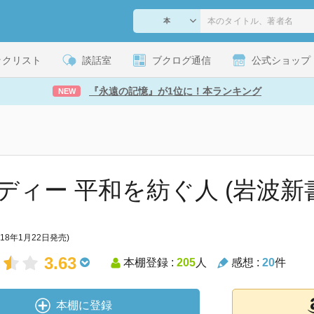
ックリスト
談話室
ブクログ通信
公式ショップ
『永遠の記憶』が1位に！本ランキング
NEW
ディー 平和を紡ぐ人 (岩波新書 
018年1月22日発売)
3.63
本棚登録 :
205
人
感想 :
20
件
本棚に登録