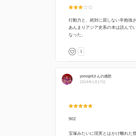
行動力と、絶対に屈しない辛抱強
あんまりアジア史系の本は読んで
なった。
1
yonogrit
さん
の感想
2024年1月17日
902
宝塚みたいに現実とはかけ離れた