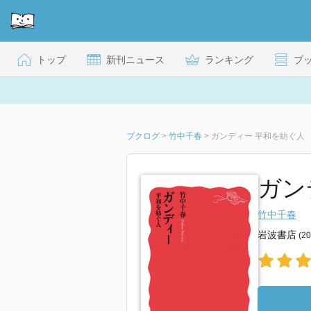
トップ
新刊ニュース
ランキング
ブ
ブクログ
>
竹中千春
>
ガンディー 平和を紡ぐ人
ガン
竹中千春
岩波書店
(2