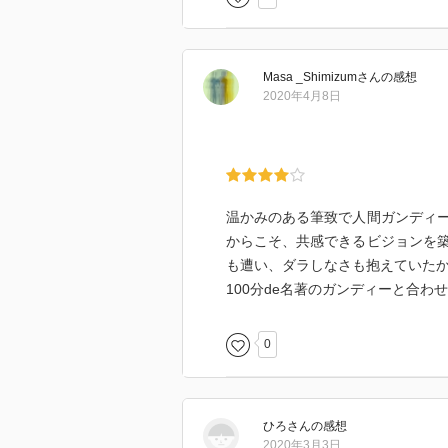
場で終始孤立することになった。
ガンディーの説いた平等は、平等
Masa _Shimizum
さん
の感想
したが、高いカーストのヒンドゥ
2020年4月8日
ガンディーはイスラームとの平和
ラーム教徒に襲撃される事件が起
わらず、市民不服従運動を突然停
ドンで国王とのんびりお茶を飲ん
年が出てきても不思議ではない。
温かみのある筆致で人間ガンディ
ムに復讐しようと説くサーヴァルカ
からこそ、共感できるビジョンを
ニコバル諸島の刑務所に入れられた
も遭い、ダラしなさも抱えていた
りに、こうした青年たちの幾人か
100分de名著のガンディーと合
び論じることになるだろう。
0
ガンディーは一九三四年末の会議
は彼一人でサッティヤーグラハを
い人々に委ねようとしたのである
界で誰よりも有名で、誰よりも影
ひろ
さん
の感想
2020年3月3日
った。その評判の基礎には、ガン