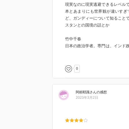
現実なのに現実逃避できるレベル
本とあまりにも世界観が違いすぎ
ど、ガンディーについて知ること
スタンとの国境の話とか
竹中千春
日本の政治学者。専門は、インド
部附属高等学校を経て、1979年
部学士助手（1979-83年）、東京
部助手（1990-92年）、明治学院大学
0
8年）。2008年4月立教大学法学
治学者・元東京大学大学院法学政
阿頼耶識
さん
の感想
受賞歴
2023年3月2日
2011年 - 大平正芳記念賞（『盗
モーハンダース・カラムチャンド