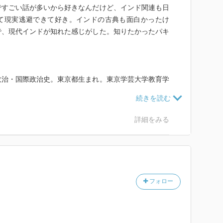
ですごい話が多いから好きなんだけど、インド関連も日
て現実逃避できて好き。インドの古典も面白かったけ
で、現代インドが知れた感じがした。知りたかったパキ
政治・国際政治史。東京都生まれ。東京学芸大学教育学
東京大学法学部第3類（政治コース）卒業。東京大学法学
大学東洋文化研究所助手（1984-89年）、立教大学法学
国際学部助教授（1992-2000年）、教授（2000-200
詳細をみる
部教授に就任。2022年3月立教大学を定年退職。夫は政
治学研究科教授の藤原帰一。
賊のインド史』）
フォロー
・ガンディーは、一八六九年一〇月二日、ポールバンダ