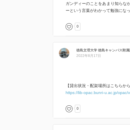
ガンディーのことをあまり知らな
ルという藩王国で生まれた。ポー
ーという言葉がわかって勉強にな
タンのシンド地方に隣接するイン
0
少年時代への自己評価は高くない
の、中学校では引っ込み思案で、
もであったという。人とのコミュ
わたしの伴侶だった」と『自伝』
徳島文理大学 徳島キャンパス附属
は勤勉で優秀な生徒であったらし
2022年8月17日
親友の一人にシェーブ・メータと
宿にも行く豪放磊落 なイスラー
「イギリス人がぼくたちを支配で
【貸出状況・配架場所はこちらか
ダースに繰り返し肉食を勧めた。
https://lib-opac.bunri-u.ac.jp/opa
肉食を常としている。この友人の
そうすれば強くなるし、大胆にな
0
ギリス人にうち勝つこともできよ
白している。