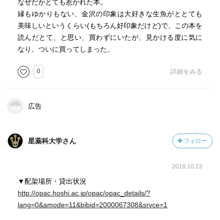
なぜだかとても惹かれた本。
縁もゆかりもない、金沢の印象は大好きな生魚がととても
美味しいというくらい(もちろん好印象だけど)で、この本を
読んだとて、と思い、買わずにいたが、見かける度に気に
なり、ついに買ってしまった。
0
詳細をみる
広告
星薬科大学さん
フォロー
2018.10.23
▼配架場所・貸出状況
http://opac.hoshi.ac.jp/opac/opac_details/?
lang=0&amode=11&bibid=2000067308&srvce=1