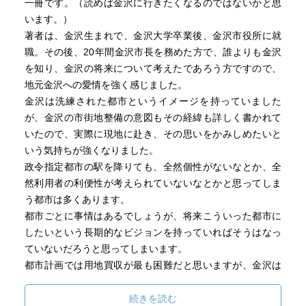
一冊です。（読めば金沢に行きたくなるのではないかと思
います。）
著者は、金沢生まれで、金沢大学卒業後、金沢市役所に就
職。その後、20年間金沢市長を務めた方で、誰よりも金沢
を知り、金沢の将来について考えたであろう方ですので、
地元金沢への愛情を強く感じました。
金沢は洗練された都市というイメージを持っていました
が、金沢の市街地整備の意図もその経緯も詳しく書かれて
いたので、実際に現地に赴き、その思いをかみしめたいと
いう気持ちが強くなりました。
政令指定都市の駅を降りても、全然個性がないなとか、全
然利用者の利便性が考えられていないなとかと思ってしま
う都市は多くあります。
都市ごとに事情はあるでしょうが、将来こういった都市に
したいという長期的なビジョンを持っていればそうはなっ
ていないだろうと思ってしまいます。
都市計画では用地買収が最も困難だと思いますが、金沢は
長期的なプランを持って臨んだからこそ、目指すべき都市
像に近づけることができたのかなと思います。
続きを読む