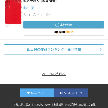
金沢を歩く (岩波新書)
山出 保
11
2.50
1
山出保の作品ランキング・新刊情報
ページの先頭へ
Twitterフォロー
Facebookページ
PC版に切り替え
ヘルプセンター
利用規約
特定商取引法に基づく表記