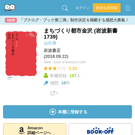
ログイン
新規会員登録
「ブクログ・ブック第二弾」制作決定＆掲載する感想大募集！
NEW
まちづくり都市金沢 (岩波新書
1739)
山出保
岩波書店
(2018.09.22)
ISBN・EAN:
9784004317395
3.32
本棚登録:
157
人
感想:
18
件
本棚に登録する
Amazon
詳細ページへ