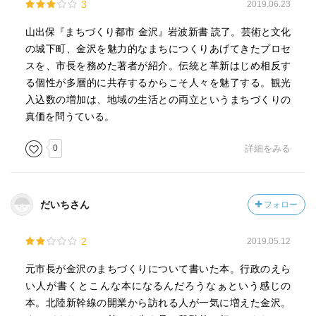
3
2019.06.23
山出保『まちづくり都市 金沢』岩波新書 読了。芸術と文化
の城下町、金沢を魅力的なまちにつくりあげてきたプロセ
スを、市長を務めた著者が紹介。伝統と革新はじめ相反す
る個性が多層的に共存するからこそ人々を魅了する。観光
入込数の増加は、地域の生活との両立というまちづくりの
真価を問うている。
0
詳細をみる
だいちさん
フォロー
2
2019.05.12
元市長が金沢のまちづくりについて書いた本。行政のえら
い人が書くとこんな本になるんだろうなぁという感じの
本。北陸新幹線の開業から訪れる人が一気に増えた金沢。