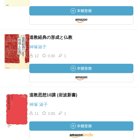
道教経典の形成と仏教
神塚淑子
12
0.00
1
道教思想10講 (岩波新書)
神塚 淑子
11
3.00
1