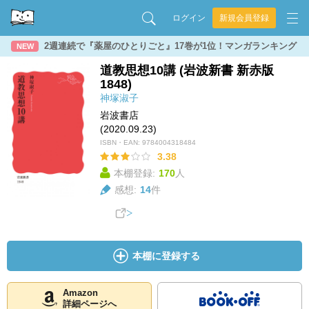
ログイン
新規会員登録
2週連続で『薬屋のひとりごと』17巻が1位！マンガランキング
NEW
道教思想10講 (岩波新書 新赤版
1848)
神塚淑子
岩波書店
(2020.09.23)
ISBN・EAN:
9784004318484
3.38
本棚登録:
170
人
感想:
14
件
本棚に登録する
Amazon
詳細ページへ