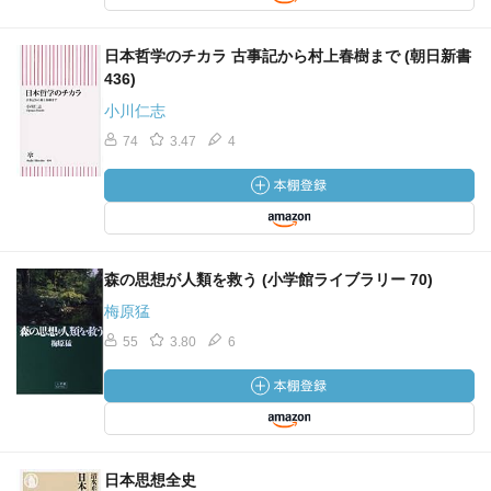
日本哲学のチカラ 古事記から村上春樹まで (朝日新書
436)
小川仁志
74
3.47
4
森の思想が人類を救う (小学館ライブラリー 70)
梅原猛
55
3.80
6
日本思想全史