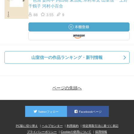
一色清 姜尚中 内田樹 東浩紀 木村草太 山室信一 上野
千鶴子 河村小百合
88
3.55
9
山室信一の作品ランキング・新刊情報
ページの先頭へ
Twitterフォロー
Facebookページ
PC版に切り替え
ヘルプセンター
利用規約
特定商取引法に基づく表記
プライバシーポリシー
Cookieの使用について
採用情報