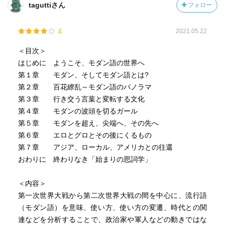
taguttiさん
フォロー
4
2021.05.22
＜目次＞
はじめに ようこそ、モダン語の世界へ
第１章 モダン、そしてモダン語とは?
第２章 百花繚乱～モダン語のパノラマ
第３章 行き交う言葉と変転する文化
第４章 モダンの波頭を切るガール
第５章 モダンを超え、尖端へ、その先へ
第６章 エロとグロとその後にくるもの
第７章 アジア、ローカル、アメリカとの往還
おわりに 終わりなき「始まりの思詞学」
＜内容＞
第一次世界大戦から第二次世界大戦の間を中心に、流行語
（モダン語）を意味、使い方、使い方の変遷、時代との関
連などを分析することで、政治家や軍人などの動きではな