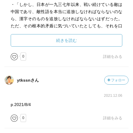
・「しかし、日本が一九三七年以来、戦い続けている敵は
中国であり、敵性語を本当に追放しなければならないのな
ら、漢字そのものを追放しなければならないはずだった。
ただ、その根本的矛盾に気づいていたとしても、それを口
にすることは許されない空気が支配していた。(p172)」
・「東アジア世界においては、男性の断髪と洋装が「近代
続きを読む
としてのモダン」を、女性の断髪と洋装が「現代としての
モダン」を表象するという見方(p135)」明治初期、男性に
0
詳細をみる
は断髪が推奨されたのに対し、女性の断髪は法律で禁止さ
れた。
・「だが、郷土愛が祖国愛にそのままに直結するうわけで
ytkssnさん
フォロー
はない。郷土愛＝パトリオティズムが強固であればあるほ
ど、祖国愛＝ナショナリズムと相容れなくなることもあ
2021.12.06
る。（中略）「日本本土＝内地」に対する「地方＝外地」
として、朝鮮・台湾・樺太・南洋諸島・満洲などがあっ
p.2021/8/4
た。(p282-283)」
0
詳細をみる