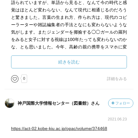
語られていますが、単語から見ると、なんて今の時代と感
覚はほとんど変わらない、なんて現代に相通じるのだろう
と驚きました。言葉の生まれ方、作られ方は、現代のコピ
ーラーターや雑誌編集者の手法となにも変わらないような
気がします。またジェンダーを揶揄する◯◯ガールの羅列
をみると女子に対する視線は100年たっても変わらないのか
な、とも思いました。今年、高齢の親の携帯をスマホに変
えたのですが、操作より機能より用語の難しさに、打ち拉
がれています。日々使う単語は生活の変化で変化し、それ
続きを読む
を取り込めないと生活から拒絶されるのは100年前から続い
ているのだと思います。著者の見識の幅があまりに広く、
0
詳細をみる
対象領域が広汎なので読む側は呆然とした気持ちになりま
すが、この新書は「日本人は何を気にしていたのか？考え
ていたのか？」の記録だと思います。
神戸国際大学情報センター（図書館）さん
フォロー
2021.06.23
https://act-02.kobe-kiu.ac.jp/opac/volume/374468