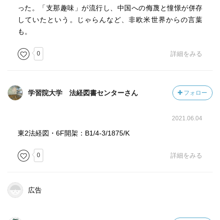
った。「支那趣味」が流行し、中国への侮蔑と憧憬が併存
していたという。じゃらんなど、非欧米世界からの言葉
も。
0
詳細をみる
学習院大学 法経図書センターさん
フォロー
2021.06.04
東2法経図・6F開架：B1/4-3/1875/K
0
詳細をみる
広告