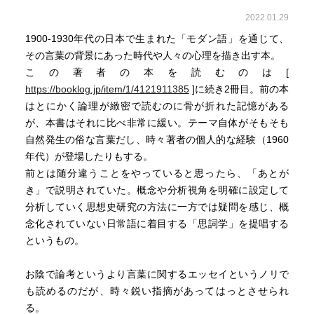
2022.01.29
1900-1930年代の日本で生まれた「モダン語」を通じて、
その言葉の背景にあった時代や人々の心理を描き出す本。
この著者の本を読むのは[
https://booklog.jp/item/1/4121911385
]に続き2冊目。前の本
はとにかく論理が緻密で読むのに骨が折れた記憶がある
が、本書はそれに比べ非常に緩い。テーマ自体がそもそも
自然発生の俗な言葉だし、時々著者の個人的な経験（1960
年代）が登場したりもする。
前とは随分違うことをやっていると思ったら、「あとが
き」で説明されていた。概念や分析視角を明確に設定して
分析していく思想史研究の方法に一方では疑問を感じ、概
念化されていない日常語に着目する「思詞学」を提唱する
というもの。
お陰で論考というより言葉に関するエッセイというノリで
も読めるのだが、時々鋭い指摘があってはっとさせられ
る。