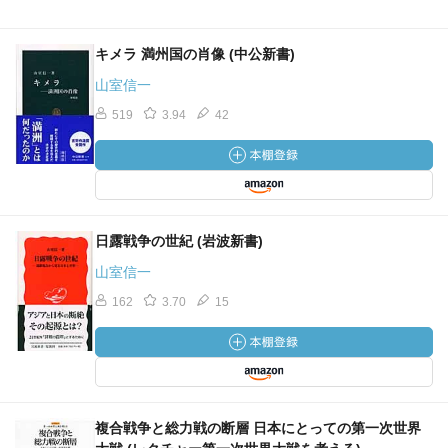
キメラ 満州国の肖像 (中公新書)
山室信一
519
3.94
42
日露戦争の世紀 (岩波新書)
山室信一
162
3.70
15
複合戦争と総力戦の断層 日本にとっての第一次世界