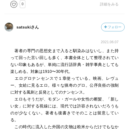
0
詳細をみる
satsukiさん
フォロー
2021.06.07
著者の専門の思想史まで入ると馴染みはないし、また持
って回った言い回しも多く、本書全体として整理されてい
ない印象もあるが、単純に流行語辞典・雑学事典としても
楽しめる。対象は1910〜30年代。
エログロナンセンスで１章使っている。映画、レヴュ
ー、女給に見るエロ。様々な猟奇のグロ。公序良俗の強制
に対する風刺と反発としてのナンセンス。
エロもそうだが、モダン・ガールや女性の断髪、「新し
い女」に対する視線には、現代では許容されないだろうも
のが少なくない。著者も後書きでそのことは留意してい
る。
この時代に流入した外国の文物は欧米からだけでもなか