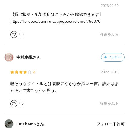
2023.02.20
【貸出状況・配架場所はこちらから確認できます】
https://lib-opac.bunri-u.ac.jp/opac/volume/756876
0
詳細をみる
中村宗悦さん
フォロー
4
2022.02.18
軽そうなタイトルとは裏腹になかなか深い一書。詳細はま
たあとで書こうかと思う。
0
詳細をみる
littlebambさん
フォロー不許可