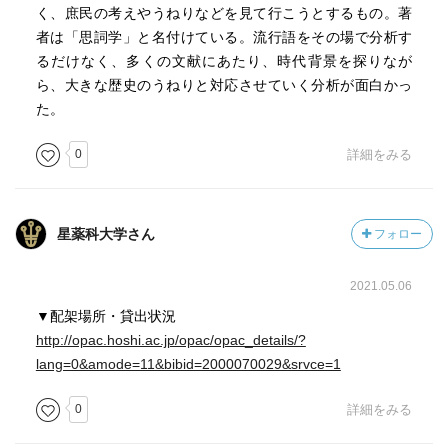
く、庶民の考えやうねりなどを見て行こうとするもの。著
者は「思詞学」と名付けている。流行語をその場で分析す
るだけなく、多くの文献にあたり、時代背景を探りなが
ら、大きな歴史のうねりと対応させていく分析が面白かっ
た。
0
詳細をみる
星薬科大学さん
フォロー
2021.05.06
▼配架場所・貸出状況
http://opac.hoshi.ac.jp/opac/opac_details/?
lang=0&amode=11&bibid=2000070029&srvce=1
0
詳細をみる