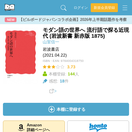
ログイン
新規会員登録
【ビルボードジャパンコラボ企画】2026年上半期話題作を考察
NEW
モダン語の世界へ 流行語で探る近現
代 (岩波新書 新赤版 1875)
山室信一
岩波書店
(2021.04.22)
ISBN・EAN:
9784004318750
3.73
本棚登録:
144
人
感想:
18
件
本棚に登録する
Amazon
詳細ページへ