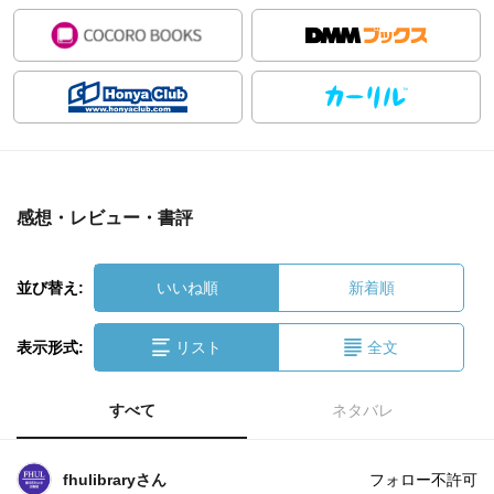
感想・レビュー・書評
並び替え:
いいね順
新着順
表示形式:
リスト
全文
すべて
ネタバレ
fhulibraryさん
フォロー不許可