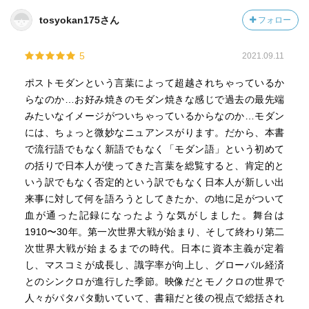
tosyokan175さん
フォロー
5
2021.09.11
ポストモダンという言葉によって超越されちゃっているか
らなのか…お好み焼きのモダン焼きな感じで過去の最先端
みたいなイメージがついちゃっているからなのか…モダン
には、ちょっと微妙なニュアンスがります。だから、本書
で流行語でもなく新語でもなく「モダン語」という初めて
の括りで日本人が使ってきた言葉を総覧すると、肯定的と
いう訳でもなく否定的という訳でもなく日本人が新しい出
来事に対して何を語ろうとしてきたか、の地に足がついて
血が通った記録になったような気がしました。舞台は
1910〜30年。第一次世界大戦が始まり、そして終わり第二
次世界大戦が始まるまでの時代。日本に資本主義が定着
し、マスコミが成長し、識字率が向上し、グローバル経済
とのシンクロが進行した季節。映像だとモノクロの世界で
人々がパタパタ動いていて、書籍だと後の視点で総括され