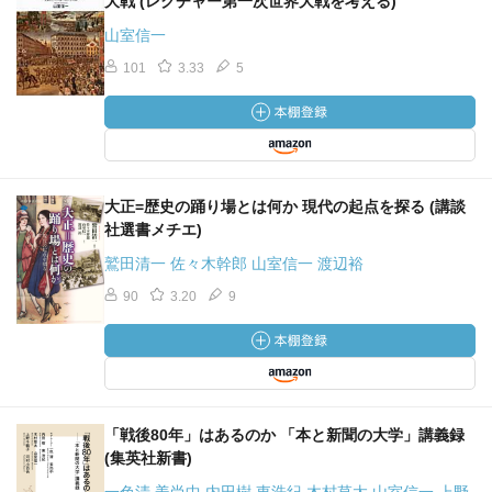
大戦 (レクチャー第一次世界大戦を考える)
山室信一
101
3.33
5
大正=歴史の踊り場とは何か 現代の起点を探る (講談
社選書メチエ)
鷲田清一 佐々木幹郎 山室信一 渡辺裕
90
3.20
9
「戦後80年」はあるのか 「本と新聞の大学」講義録
(集英社新書)