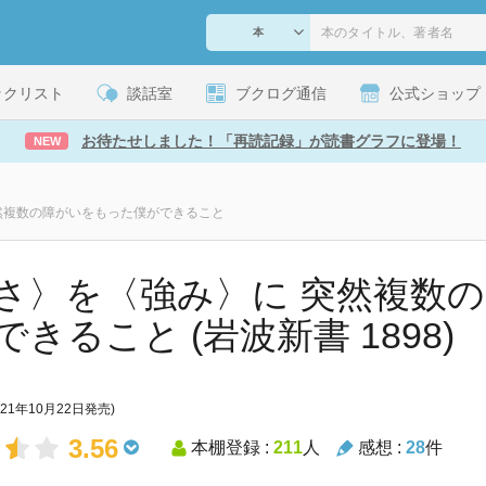
ックリスト
談話室
ブクログ通信
公式ショップ
お待たせしました！「再読記録」が読書グラフに登場！
NEW
然複数の障がいをもった僕ができること
さ〉を〈強み〉に 突然複数
できること (岩波新書 1898)
021年10月22日発売)
3.56
本棚登録 :
211
人
感想 :
28
件