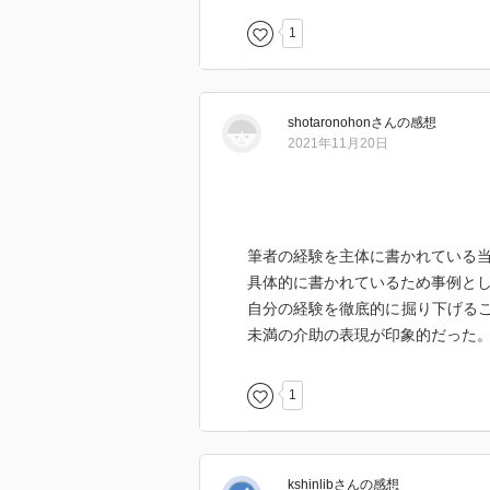
1
shotaronohon
さん
の感想
2021年11月20日
筆者の経験を主体に書かれている
具体的に書かれているため事例と
自分の経験を徹底的に掘り下げる
未満の介助の表現が印象的だった
1
kshinlib
さん
の感想