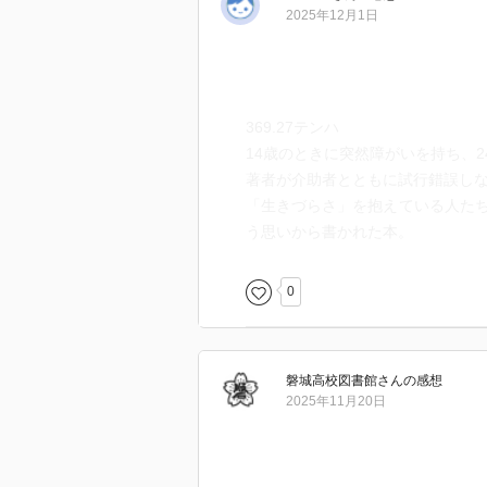
2025年12月1日
369.27テンハ
14歳のときに突然障がいを持ち、
著者が介助者とともに試行錯誤し
「生きづらさ」を抱えている人た
う思いから書かれた本。
0
磐城高校図書館
さん
の感想
2025年11月20日