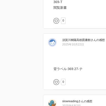
369-T
閲覧新書
0
須賀川桐陽高校図書館
さん
の感想
2025年10月22日
背ラベル:369.27-テ
0
slowreading
さん
の感想
2025年6月2日