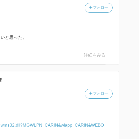
フォロー
たいと思った。
詳細をみる
想
フォロー
ipts/mgwms32.dll?MGWLPN=CARIN&wlapp=CARIN&WEBO