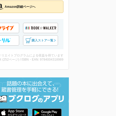
Amazon詳細ページへ
購入ストア一覧
ィリエイトプログラムによる収益を得ています
・本 (252ページ) / ISBN・EAN: 9784004318989