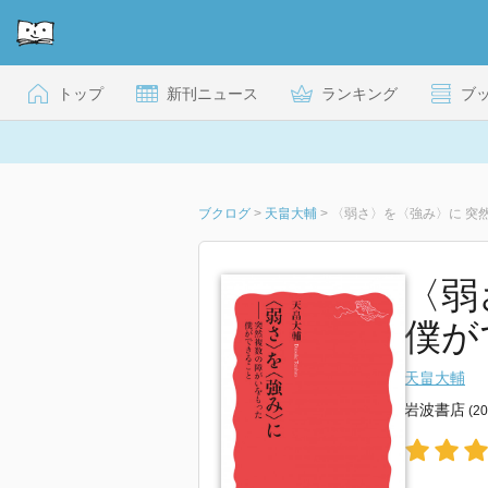
トップ
新刊ニュース
ランキング
ブ
ブクログ
>
天畠大輔
>
〈弱さ〉を〈強み〉に 突
〈弱
僕が
天畠大輔
岩波書店
(2