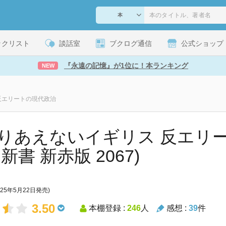
ックリスト
談話室
ブクログ通信
公式ショップ
『永遠の記憶』が1位に！本ランキング
NEW
反エリートの現代政治
りあえないイギリス 反エリ
新書 新赤版 2067)
025年5月22日発売)
3.50
本棚登録 :
246
人
感想 :
39
件