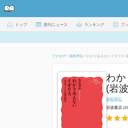
トップ
新刊ニュース
ランキング
ブ
ブクログ
>
若松邦弘
>
わかりあえないイギリス 
わか
(岩波
若松邦弘
岩波書店
(2