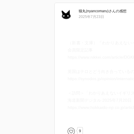
猫丸(nyancomaru)
さん
の感想
2025年7月23日
（新書・文庫）『わかりあえないイギ
会員限定記事
https://www.nikkei.com/article
英国はテロとどう向き合っているのか？/若
https://synodos.jp/opinion/internat
＜訪問＞「わかりあえないイギリ
海道新聞デジタル 2025年7月20日
https://www.hokkaido-np.co.jp/arti
若松 邦弘 | 研究者 | 研究活動 |
https://www.tufs.ac.jp/research/r
9