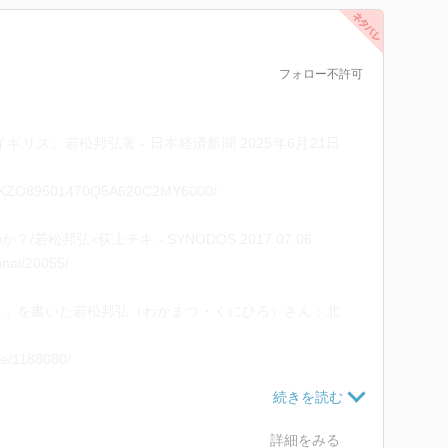
フォロー不許可
リス』若松邦弘著 - 日本経済新聞 2025年6月21日
/DGKKZO89501470Q5A620C2MY6000/
松邦弘×荻上チキ - SYNODOS 2017.07.06
ional/20055/
ス」を書いた若松邦弘（わかまつ・くにひろ）さん：北
cle/1188080/
 東京外国語大学
esearcher/people/wakamatsu_kunihiro.html
詳細をみる