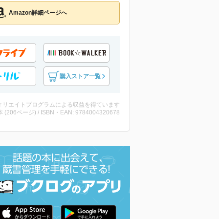
Amazon詳細ページへ
購入ストア一覧
ィリエイトプログラムによる収益を得ています
・本 (206ページ) / ISBN・EAN: 9784004320678