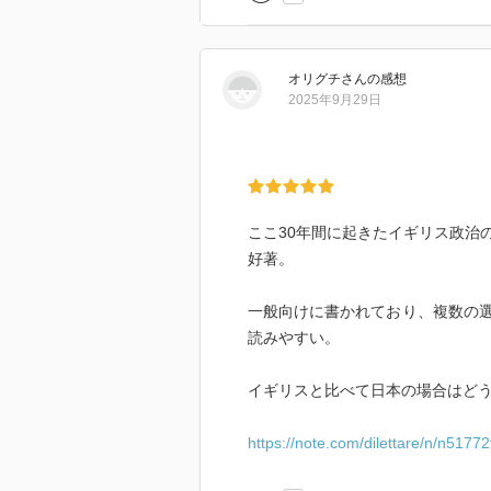
わかりあえないイギリス 反エリー
https://www.iwanami.co.jp/book/b
オリグチ
さん
の感想
-----------------------------
2025年9月29日
(yamanedoさん)本の やまね洞から
***
今回の参院選で、差別主義者に賛
ここ30年間に起きたイギリス政治
がしている、、、ᓚᘏᗢ
好著。
一般向けに書かれており、複数の
読みやすい。
イギリスと比べて日本の場合はど
https://note.com/dilettare/n/n5177