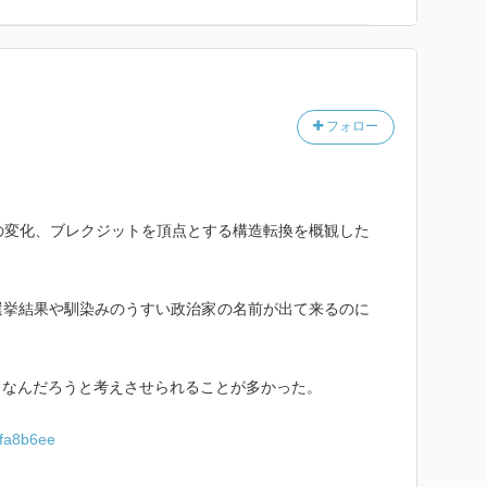
トの現代政治／若松 邦弘｜岩波新書 - 岩波書店
10134175.html
フォロー
同する人の話を聞いたり見たりして、分断が深まった気
の変化、ブレクジットを頂点とする構造転換を概観した
選挙結果や馴染みのうすい政治家の名前が出て来るのに
うなんだろうと考えさせられることが多かった。
2fa8b6ee