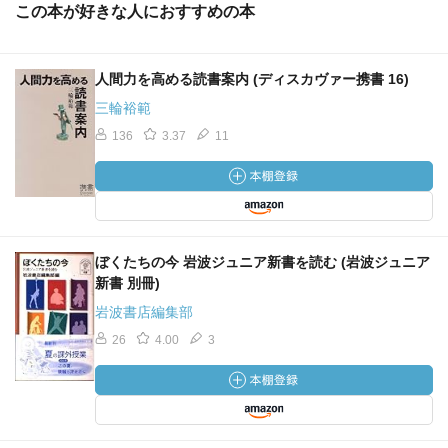
この本が好きな人におすすめの本
人間力を高める読書案内 (ディスカヴァー携書 16)
三輪裕範
136
3.37
11
ぼくたちの今 岩波ジュニア新書を読む (岩波ジュニア
新書 別冊)
岩波書店編集部
26
4.00
3