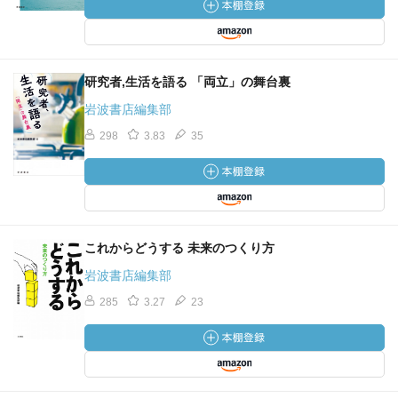
研究者,生活を語る 「両立」の舞台裏
岩波書店編集部
298
3.83
35
これからどうする 未来のつくり方
岩波書店編集部
285
3.27
23