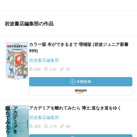
岩波書店編集部の作品
カラー版 本ができるまで 増補版 (岩波ジュニア新書
999)
岩波書店編集部
838
3.41
30
アカデミアを離れてみたら 博士,道なき道をゆく
岩波書店編集部
420
3.75
48