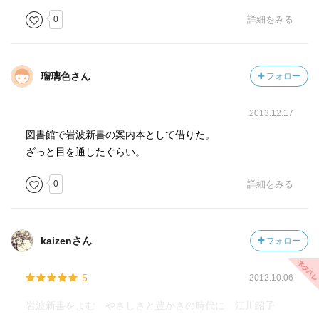
0
詳細をみる
瑠璃色さん
フォロー
2013.12.17
図書館で岩波新書の案内本として借りた。
ざっと目を通したぐらい。
0
詳細をみる
kaizenさん
フォロー
5
2012.10.06
岩波新書をよむ やさしさと豊かさの時代に 江川紹子