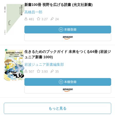
新書100冊 視野を広げる読書 (光文社新書)
高橋昌一郎
481
3.27
24
生きるためのブックガイド 未来をつくる64冊 (岩波ジ
ュニア新書 1000)
岩波ジュニア新書編集部
507
3.93
35
もっと見る