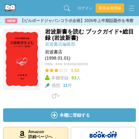
ログイン
新規会員登録
【ビルボードジャパンコラボ企画】2026年上半期話題作を考察
NEW
岩波新書を読む ブックガイド+総目
録 (岩波新書)
岩波書店編集部
岩波書店
(1998.01.01)
ISBN・EAN:
9784004390053
3.53
本棚登録:
93
人
感想:
11
件
本棚に登録する
Amazon
詳細ページへ