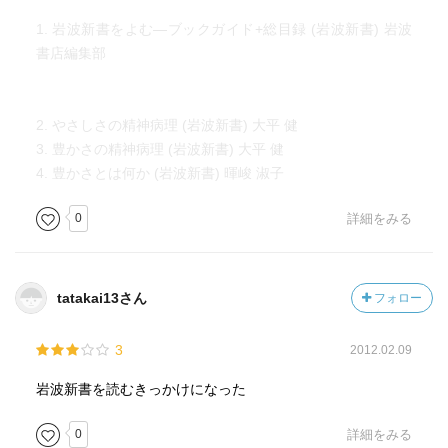
1. 岩波新書をよむ―ブックガイド+総目録 (岩波新書) 岩波
書店編集部
2. やさしさの精神病理 (岩波新書) 大平 健
3. 豊かさの精神病理 (岩波新書) 大平 健
4. 豊かさとは何か (岩波新書) 暉峻 淑子
0
詳細をみる
tatakai13さん
フォロー
3
2012.02.09
岩波新書を読むきっかけになった
0
詳細をみる