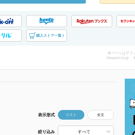
購入ストア一覧
本ページはアフ
Amazon.co.jp 
表示形式
リスト
全文
絞り込み