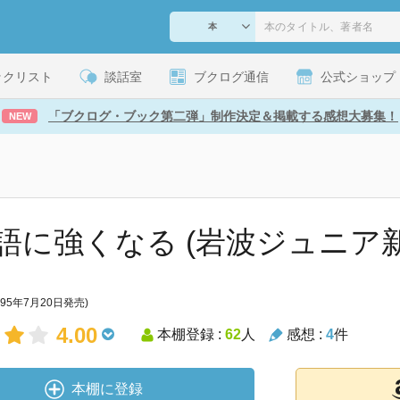
ックリスト
談話室
ブクログ通信
公式ショップ
「ブクログ・ブック第二弾」制作決定＆掲載する感想大募集！
NEW
語に強くなる (岩波ジュニア新書
995年7月20日発売)
4.00
本棚登録 :
62
人
感想 :
4
件
本棚に登録