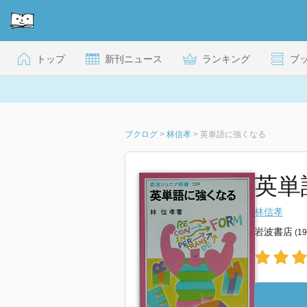
トップ
新刊ニュース
ランキング
ブ
ブクログ
>
林信孝
>
英単語に強くなる
英単
林信孝
岩波書店
(1