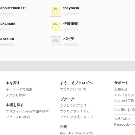
cappuccino0315
tosyoask
spkamami
伊藤佑樹
hazakura
パピヲ
本を探す
ようこそブクログへ
サポート
キーワードで検索
ブクログについて
お知らせ
タグから検索
ヘルプセンタ
ブクログ
法人向け広告
本棚を探す
ブクログのアプリ
法人様のお問
プロフィールから本棚を探す
ブクログプレミアム
ブクログID 検索
ブクログ公式ショップ
公式Twitter
Facebookペ
企画
Best User Award 2025