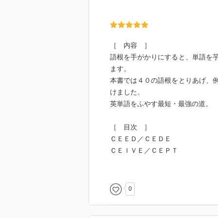
［ 内容 ］
語根を手がかりにすると、単語を
ます。
本書では４０の語根をとりあげ、
けました。
英単語をふやす最短・最強の道。
［ 目次 ］
ＣＥＥＤ／ＣＥＤＥ
ＣＥＩＶＥ／ＣＥＰＴ
ＣＬＡＩＭ
ＣＬＵＤＥ／ＣＬＯＳＥ
ＣＵＲ
0
ＤＩＣＴ／ＤＩＣ
ＤＵＣＥ／ＤＵＣＴ／ＤＵＣ