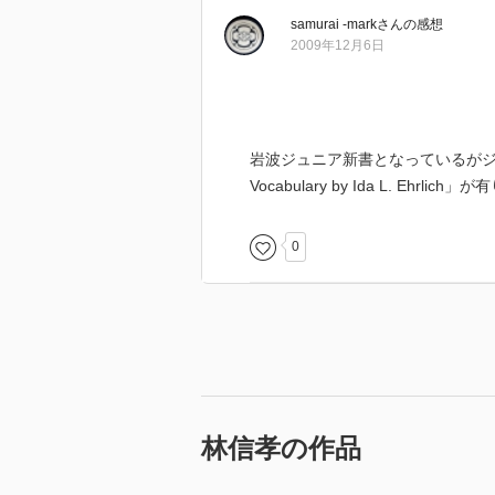
ＦＥＣＴ
samurai -mark
さん
の感想
ＦＥＲ／ＬＡＴＥ
2009年12月6日
ＦＯＲＭ〔ほか〕
［ ＰＯＰ ］
岩波ジュニア新書となっているがジュ
Vocabulary by Ida L. Ehrlich
［ おすすめ度 ］
☆☆☆☆☆☆☆ おすすめ度
0
☆☆☆☆☆☆☆ 文章
☆☆☆☆☆☆☆ ストーリー
☆☆☆☆☆☆☆ メッセージ性
☆☆☆☆☆☆☆ 冒険性
☆☆☆☆☆☆☆ 読後の個人的な
共感度（空振り三振・一部・参っ
読書の速度（時間がかかった・普
林信孝の作品
［ 関連図書 ］