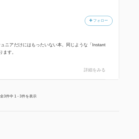
フォロー
ニアだけにはもったいない本。同じような「Instant
」が有ります。
詳細をみる
全3件中 1 - 3件を表示
満足度
た！）
通・一気に読んだ）