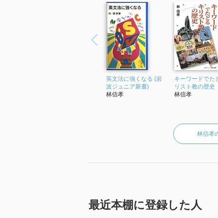
［ 参考となる書評 ］
英文法に強くなる (岩
キーワードでた
波ジュニア新書)
リスト教の歴史
林信孝
林信孝
林信孝
最近本棚に登録した人