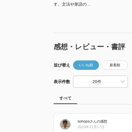
す。文法や単語の...
感想・レビュー・書評
並び替え
いいね順
新着順
表示件数
すべて
sohopa
さん
の感想
2020年11月17日