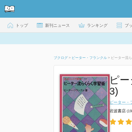
トップ
新刊ニュース
ランキング
ブ
ブクログ
>
ピーター・フランクル
>
ピーター流ら
ピー
3)
ピーター・
岩波書店
(1