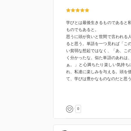
学びとは最後生きるものであると
ものでもあると。
思うに頭が良いと世間で言われる
ると思う。単語を一つ見れば「こ
い貧弱な想起ではなく、「あ、こ
く分かったな。似た単語のあれは
ぁ。」と心満ちたり楽しい気持ち
れ、私達に楽しみを与える。頭を
て、学びは豊かなものなのだと思
と言ったところで、すべての人に
の繋がりを実感したことがない人
この本の評価が二極化するのは、
0
るからなのだろうと思う。つまり
っと濃縮されているのだろうと。
私には手も全く届かないような物