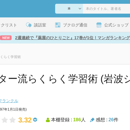
ックリスト
談話室
ブクログ通信
公式ショップ
2週連続で『薬屋のひとりごと』17巻が1位！マンガランキング
NEW
くらく学習術
ター流らくらく学習術 (岩波ジ
フランクル
997年1月1日発売)
3.32
本棚登録 :
186
人
感想 :
26
件