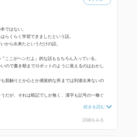
の本ではない。
んはらくらく学習できましたという話。
賢いから出来たというだけの話。
の『ここがヘンだよ』的な話ももちろん入っている。
いいので書き順までロボットのように覚えるのはおかし
でも肌触りとか心とか感覚的な所までは到達出来ないの
そうだが、それは暗記でしか無く、漢字も記号の一種ぐ
。
故郷ハンガリーの結婚制度について。
んの名前の最後に「ネー」をつけただけになるというも
詳細をみる
ているが、1970年代までは上記の方法で通していた