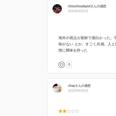
というのには本当にびっくりした
chouchoudays4
さん
の感想
2015年9月2日
海外の視点が新鮮で面白かった。
味がない とか、すごく共感。人
情に興味を持った
0
chap
さん
の感想
2015年6月6日