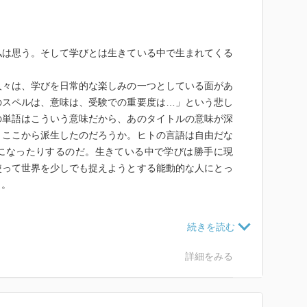
私は思う。そして学びとは生きている中で生まれてくる
人々は、学びを日常的な楽しみの一つとしている面があ
のスペルは、意味は、受験での重要度は…」という悲し
の単語はこういう意味だから、あのタイトルの意味が深
、ここから派生したのだろうか。ヒトの言語は自由だな
になったりするのだ。生きている中で学びは勝手に現
使って世界を少しでも捉えようとする能動的な人にとっ
う。
は理解されないだろう。学校の勉強と夢中でやるゲーム
には、未経験の感覚なのだから。
内容が見事に「わかる人だけに分かる」感覚になってい
詳細をみる
「頭が良い」と呼ばれるような優れた人の感覚が、ぎゅ
凄い人物の考え・感覚に少しでも触れられたことが私は