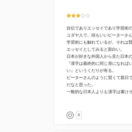
自伝でありエッセイであり学習術
ユダヤ人で、頭もいいピーターさ
学習術にも触れているが、それは
エッセイとしてみると面白い。
日本が好きな外国人から見た日本
『漢字は最終的に同じ形になれば
い』というくだりが有る。
ピーターさんのように賢くて親日
だなと思った。
一般的な日本人よりも漢字は書け
らいにしか思っていないのだろう
面白かった小話はピーターさんの
結婚すると奥さんの名前は旦那さ
0
のだ。
今は六種類の変名法中の一つになっ