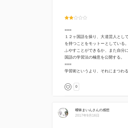
===
１２ヶ国語を操り、大道芸人とし
を持つことをモットーとしている
ふやすことができるか、また自分
国語の学習法の極意を公開する。
===
学習術というより、それにまつわ
0
曖昧まいん
さん
の感想
2017年9月16日