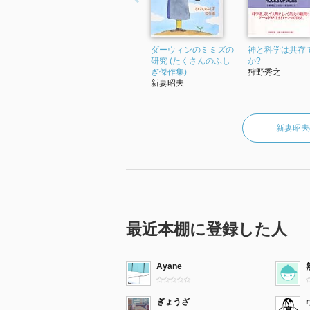
ダーウィンのミミズの
神と科学は共存
研究 (たくさんのふし
か?
ぎ傑作集)
狩野秀之
新妻昭夫
新妻昭夫
最近本棚に登録した人
Ayane
ぎょうざ