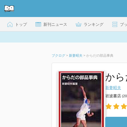
トップ
新刊ニュース
ランキング
ブ
ブクログ
>
新妻昭夫
>
からだの部品事典
から
新妻昭夫
岩波書店
(2