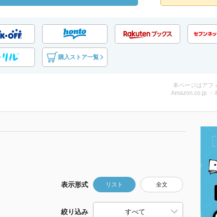
購入ストア一覧
本ページはアフ
Amazon.co.jp 
表示形式
リスト
全文
絞り込み