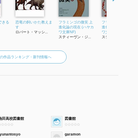
できる
恐竜の飼いかた教えま
フラミンゴの微笑 上
フラミンゴの微笑 下
す
進化論の現在 (ハヤカ
進化論の現在 (ハヤカ
ロバート・マッシ...
ワ文庫NF)
ワ文庫NF)
スティーヴン・ジ...
スティーヴン・ジ...
の作品ランキング・新刊情報へ
熱田高校図書館
図書館
ryunantosyo
garamon