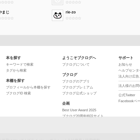
やまじ
rie-zo
本を探す
ようこそブクログへ
サポート
キーワードで検索
ブクログについて
お知らせ
タグから検索
ヘルプセンタ
ブクログ
法人向け広告
本棚を探す
ブクログのアプリ
法人様のお問
プロフィールから本棚を探す
ブクログプレミアム
ブクログID 検索
ブクログ公式ショップ
公式Twitter
Facebookペ
企画
Best User Award 2025
ブクログ20周年特設サイト