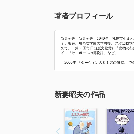
著者プロフィール
新妻昭夫 新妻昭夫 1949年、札幌市生ま
了。現在、恵泉女学園大学教授。専攻は動物
めて』（第51回毎日出版文化賞）『動物の行動
イト『セルボーンの博物誌』など。
「2000年 『ダーウィンのミミズの研究』 
新妻昭夫の作品