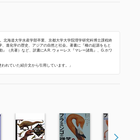
れ。北海道大学水産学部卒業、京都大学大学院理学研究科博士課程終
学、進化学の歴史、アジアの自然と社会。著書に『種の起源をもと
』（共著）など、訳書にA.R. ウォーレス『マレー諸島』、G.ホワ
で使われていた紹介文から引用しています。」