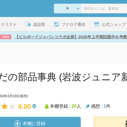
ックリスト
談話室
ブクログ通信
公式ショップ
【ビルボードジャパンコラボ企画】2026年上半期話題作を考察
NEW
だの部品事典 (岩波ジュニア新
004年3月19日発売)
4.00
本棚登録 :
20
人
感想 :
1
件
本棚に登録