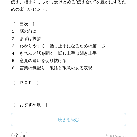
伝え、相手をしっかり受けとめる“伝え合い”を豊かにするた
めの楽しいヒント。
［ 目次 ］
１ 話の前に
２ まずは挨拶！
３ わかりやすく―話し上手になるための第一歩
４ きちんと話を聞く―話し上手は聞き上手
５ 意見の違いを切り抜ける
６ 言葉の気配り―敬語と敬意のある表現
［ ＰＯＰ ］
［ おすすめ度 ］
☆☆☆☆☆☆☆ おすすめ度
続きを読む
☆☆☆☆☆☆☆ 文章
☆☆☆☆☆☆☆ ストーリー
0
詳細をみる