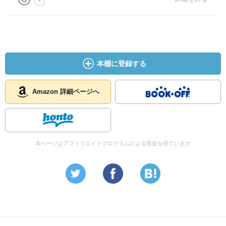
☆☆☆☆☆☆☆ メッセージ性
☆☆☆☆☆☆☆ 冒険性
☆☆☆☆☆☆☆ 読後の個人的な満足度
共感度（空振り三振・一部・参った！）
読書の速度（時間がかかった・普通・一気に読んだ）
本棚に登録する
［ 関連図書 ］
Amazon 詳細ページへ
［ 参考となる書評 ］
本ページはアフィリエイトプログラムによる収益を得ています