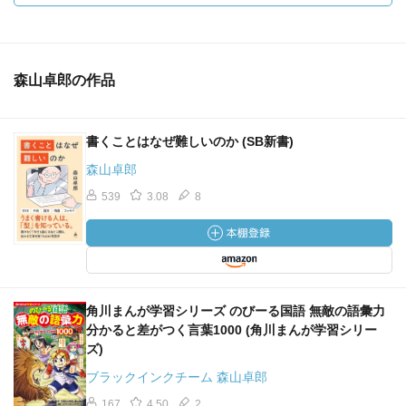
森山卓郎の作品
書くことはなぜ難しいのか (SB新書)
森山卓郎
539
3.08
8
角川まんが学習シリーズ のびーる国語 無敵の語彙力
分かると差がつく言葉1000 (角川まんが学習シリー
ズ)
ブラックインクチーム 森山卓郎
167
4.50
2