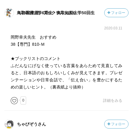
また、正解や誤用を決めつけるようなところがないのを物
足りなく思う読者も少なくはないかもしれないが、ひとの
鳥取看護大学6期生・鳥取短期大学50回生（2020年度）ブックリストさん
フォロー
言語やコミュニケーションというのはマニュアルで正誤が
決まるような簡単なものではないということがこの本全体
2020.03.11
から伝わるといいなと思った。
岡野幸夫先生 おすすめ
UG・イシダさんのイラストがけっこう楽しい。
38【専門】810-Ｍ
★ブックリストのコメント
ふだんなにげなく使っている言葉をあらためて見直してみ
ると、日本語のおもしろいしくみが見えてきます。プレゼ
ンテーションや日常会話で、「伝え合い」を豊かにするた
めの楽しいヒント。（裏表紙より抜粋）
0
詳細をみる
ちゃびぞうさん
フォロー