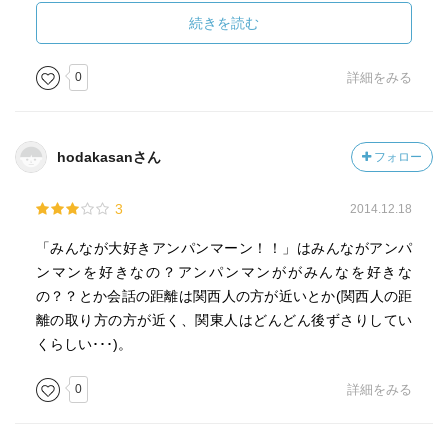
（「新書マップ」）
続きを読む
◇新書で日本語を知ろう
0
詳細をみる
分かっているようで分からない日本語。まずは知ることで
すが、難しく考えず日本語の本を読んで親しんでみましょ
う。大切なのは気持ちですが、誤解を招かない表現もまた
hodakasanさん
フォロー
大切です。大学生として、社会人として知っておいて損が
ないのが日本語の知識です。
3
2014.12.18
「みんなが大好きアンパンマーン！！」はみんながアンパ
ンマンを好きなの？アンパンマンががみんなを好きな
の？？とか会話の距離は関西人の方が近いとか(関西人の距
離の取り方の方が近く、関東人はどんどん後ずさりしてい
くらしい･･･)。
0
詳細をみる