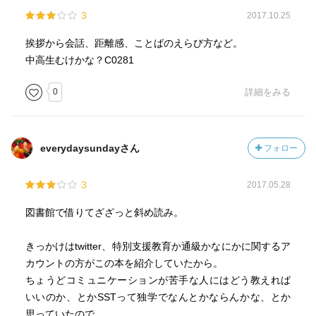
3
2017.10.25
挨拶から会話、距離感、ことばのえらび方など。
中高生むけかな？C0281
0
詳細をみる
everydaysundayさん
フォロー
3
2017.05.28
図書館で借りてざざっと斜め読み。
きっかけはtwitter、特別支援教育か通級かなにかに関するア
カウントの方がこの本を紹介していたから。
ちょうどコミュニケーションが苦手な人にはどう教えれば
いいのか、とかSSTって独学でなんとかならんかな、とか
思っていたので。