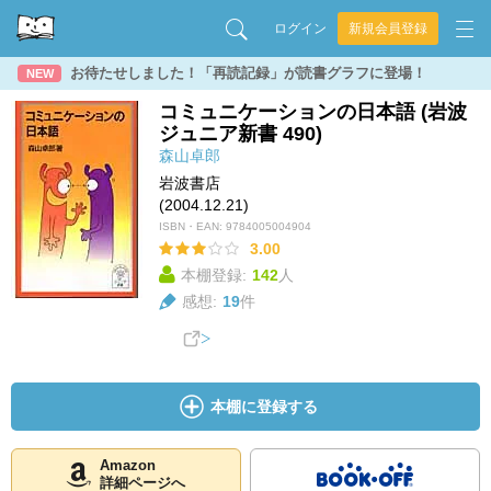
ログイン
新規会員登録
お待たせしました！「再読記録」が読書グラフに登場！
NEW
コミュニケーションの日本語 (岩波
ジュニア新書 490)
森山卓郎
岩波書店
(2004.12.21)
ISBN・EAN:
9784005004904
3.00
本棚登録:
142
人
感想:
19
件
本棚に登録する
Amazon
詳細ページへ