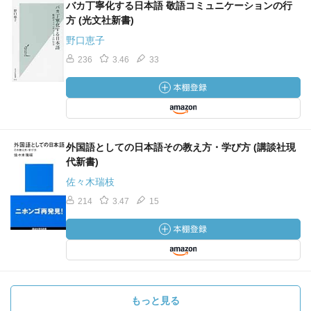
バカ丁寧化する日本語 敬語コミュニケーションの行
方 (光文社新書)
野口恵子
236
3.46
33
外国語としての日本語その教え方・学び方 (講談社現
代新書)
佐々木瑞枝
214
3.47
15
もっと見る