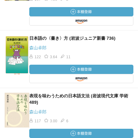
日本語の〈書き〉方 (岩波ジュニア新書 736)
森山卓郎
122
3.64
11
表現を味わうための日本語文法 (岩波現代文庫 学術
489)
森山卓郎
117
3.00
6