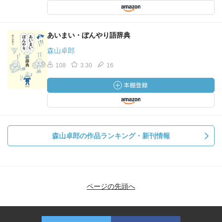
あいまい・ぼんやり語辞典
森山卓郎
108
3.30
16
森山卓郎の作品ランキング・新刊情報
ページの先頭へ