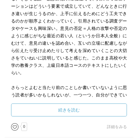
ーションはどういう要素で成立していて、どんなときに行
き違いが生じうるのか、上手に伝えるためにどう工夫でき
るのかが順序よくわかっていく。引用されている調査デー
タやケースも興味深い。意見の否定＝人格の攻撃や否定の
ように感じがちな最近の若い人（というか日本人全般）に
むけて、意見の違いを認め合い、互いの立場に配慮しなが
ら伝えたり受け止めたりして考えを深めていくことの大切
さをていねいに説明していると感じた。このまま高校や大
学の教養クラス、上級日本語コースのテキストにしたいく
らい。
さらっとよむと当たり前のことしか書いていないように思
う読者が多いかもしれないが、一つ一つ、自分ができてい
るかどうか考えてみると（たとえばちょっとした接続詞の
使い分けひとつでも）たぶんだれもがまだまだ工夫の余地
続きを読む
ありだと気づくと思う。言葉やコミュニケーションって案
外むずかしくて、ぱっと通じ合っているのは奇跡みたいな
0
詳細をみる
ものなのかも、という気がしてくる。