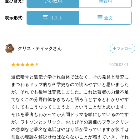
並び替え:
いいね順
新着順
表示形式:
リスト
全文
クリス・ティックさん
フォロー
5
2026.02.01
遺伝暗号と遺伝子学それ自体ではなく、その発見と研究に
まつわるドラマ的な科学史なので読みやすいと思いました
が、それでも後半は苦戦しました。これは著者の力量不足
でなくこの分野自体をきちんと語ろうとするとわかりやす
くしてもこうなってしまうよ、ということだと思います。
それを著者もわかってか人間ドラマを軸にしているのです
が、ワトソンとクリック、およびその裏側のフランクリン
の悲劇など著名な逸話はやはり筆が乗っていますが後半は
前提の理論を解説せねばならないことが増えていき、それ