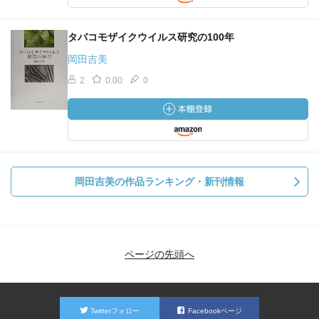
タバコモザイクウイルス研究の100年
岡田吉美
2
0.00
0
岡田吉美の作品ランキング・新刊情報
ページの先頭へ
Twitterフォロー
Facebookページ