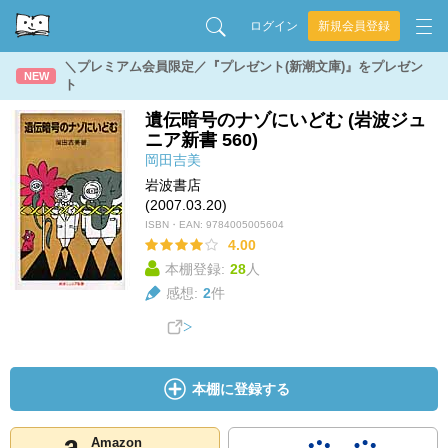
ログイン
新規会員登録
＼プレミアム会員限定／『プレゼント(新潮文庫)』をプレゼン
NEW
ト
遺伝暗号のナゾにいどむ (岩波ジュ
ニア新書 560)
岡田吉美
岩波書店
(2007.03.20)
ISBN・EAN:
9784005005604
4.00
本棚登録:
28
人
感想:
2
件
本棚に登録する
Amazon