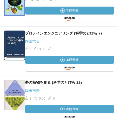
24
3.67
1
プロテインエンジニアリング (科学のとびら 7)
岡田吉美
8
3.00
1
夢の植物を創る (科学のとびら 22)
岡田吉美
3
0.00
0