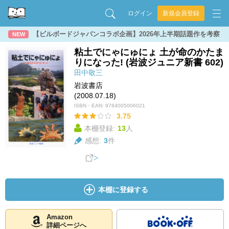
ログイン
新規会員登録
【ビルボードジャパンコラボ企画】2026年上半期話題作を考察
NEW
粘土でにゃにゅにょ 土が命のかたま
りになった! (岩波ジュニア新書 602)
田中敬三
岩波書店
(2008.07.18)
ISBN・EAN:
9784005006021
3.75
本棚登録:
13
人
感想:
3
件
本棚に登録する
Amazon
詳細ページへ