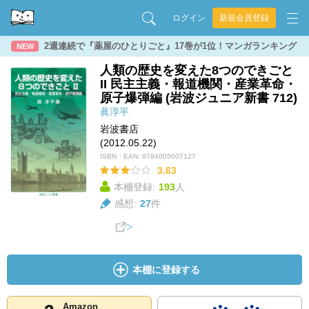
ログイン
新規会員登録
2週連続で『薬屋のひとりごと』17巻が1位！マンガランキング
NEW
人類の歴史を変えた8つのできごと
II 民主主義・報道機関・産業革命・
原子爆弾編 (岩波ジュニア新書 712)
眞淳平
岩波書店
(2012.05.22)
ISBN・EAN:
9784005007127
3.63
本棚登録:
193
人
感想:
27
件
本棚に登録する
Amazon