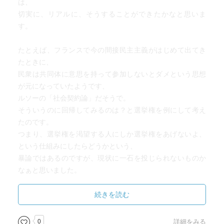
は、
切実に、リアルに、そうすることができたかなと思いま
す。
たとえば、フランスで今の間接民主主義がはじめて出てき
たときに、
民衆は共同体に意思を持って参加しないとダメという思想
が元になっていたようです、
ルソーの「社会契約論」だそうで。
そういうのに回帰してみるのは？と選挙権を例にして考え
たのです。
つまり、選挙権を渇望する人にしか選挙権をあげないよ、
という仕組みにしたらどうかという、
暴論ではあるのですが、現状に一石を投じられないものか
なぁと思いました。
本書によると、アメリカの大統領選挙の投票率も、50～
続きを読む
60％だそうです。
日本とさほど変わらない。ところが、ヨーロッパへいく
0
詳細をみる