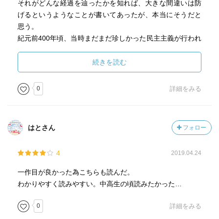
それがどんな経過を辿ったかを知れば、大きな間違いは防
げるというようなことが書いてあったが、本当にそうだと
思う。
紀元前400年頃、当時まだまだ珍しかった民主主義が行われ
ていたアテナイで、シチリアへの遠征を興奮のうちに満場
一致で可決した結果、スパルタから反撃され大失敗に終わ
続きを読む
ったことがあった。
「知識のない人々が、政治上の判断を下す場合、往々にし
0
詳細をみる
てその場の感情が優先され、判断が、目先のことしか考え
ない過激なものになるケースが多いこと、もたしかで
す。」(P15)
はとさん
フォロー
戦争中に、日本の報道機関が戦勝報告ばかりして軍や政府
の宣伝機関になっていたのは、もちろん言論弾圧もあった
4
2019.04.24
が、戦勝記事を載せれば売れるという面もあった。戦勝記
事を読んだ人は日本の勝利を確信し、更なる戦果や戦争拡
一作目が良かった為こちらも読んだ。
大を望む。
わかりやすく読みやすい。中高生の頃読みたかった…
「社会の方向性によっては、報道機関のあり方が、変わっ
てしまう可能性があることを、私たちはきちんと認識して
0
詳細をみる
おく必要があるでしょう。」(P77)