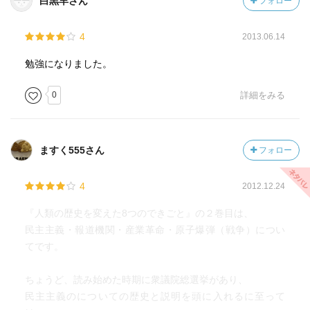
白黒羊さん
フォロー
4
2013.06.14
勉強になりました。
0
詳細をみる
ますく555さん
フォロー
4
2012.12.24
『人類の歴史を変えた8つのできごと』の２巻目は、
民主主義・報道機関・産業革命・原子爆弾（戦争）につい
てです。
ちょうど、読み始めた時期に衆議院総選挙があり、
民主主義のについての歴史と説明を頭に入れるに至って