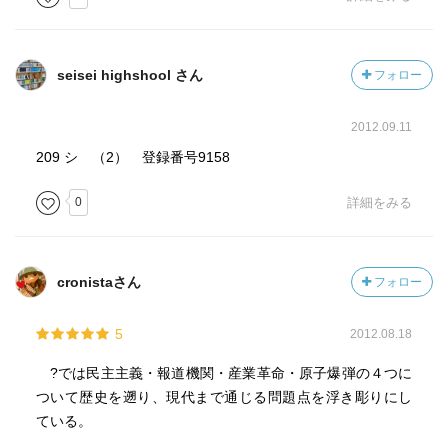
と、投票を義務化したり、
イタリアのように投票を棄権すると罰則があったりする国
があるせいか、
seisei highshool さん
フォロー
投票率は80％くらいになるそうなんです。
2012.09.11
投票率100%までいっちゃうと…、いや、80％でも、かなり
政治に対して熱を帯びた情勢を
209 シ （2） 登録番号9158
感じとれると思います。感情なんかもフツフツと煮だって
0
詳細をみる
いたりするような。
ケンカとか暴動とか、戦争とかの匂いまでするかもしれな
い、それが投票率に表れやしないだろうかと
考えもしました。
cronistaさん
フォロー
ただやはり、日本では、「自分が投票したくらいで何も変
5
2012.08.18
わらない」だとか、
「だれに投票しても同じ」だとかという感情が働いている
?では民主主義・報道機関・産業革命・原子爆弾の４つに
ようでもあります。
ついて歴史を遡り、現代まで通じる問題点を浮き彫りにし
ている。
本書にもあります。