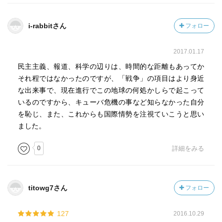
ら。鞍は紀元前2世紀から一世紀、鐙は中世までなかった。
だから、馬に乗る時は落馬しないように馬の胴体を太もも
i-rabbitさん
フォロー
で締め続ける必要があり、それだけで精一杯だった。
(P188〜190)といった面白い話もたくさんあった。
2017.01.17
唯一納得できなかったのは産業革命で、イギリスでは富裕
民主主義、報道、科学の辺りは、時間的な距離もあってか
層の方が貧困層より多く子どもを生んで育てていた、とい
それ程ではなかったのですが、「戦争」の項目はより身近
うところ。(P151〜)避妊、中絶が難しい時代なら、栄養状
な出来事で、現在進行でこの地球の何処かしらで起こって
態が良く、医療の恩恵が受けられる富裕層の子どもが多く
いるのですから、キューバ危機の事など知らなかった自分
生き残るのは、イギリスに限ったことではないのでは？と
を恥じ、また、これからも国際情勢を注視ていこうと思い
思ったが。
ました。
0
詳細をみる
titowg7さん
フォロー
127
2016.10.29