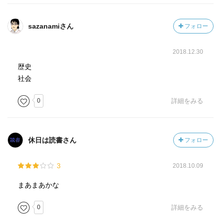
慢性的な飢餓はいびつな経済構造や内戦など社会問題で起
こっているが、報道機関は「飢餓に関する一見似たような
sazanamiさん
フォロー
映像や記事を、発信しつづけた場合、視聴者や購読者がす
ぐにあきてしまう」(P85)ことを知っている。つまり、危機
2018.12.30
的な状況が存在しても、あまり報道されないということは
ある。
歴史
「世界の重要なできごとがすべて報道されるわけではない
社会
こと。とくに変化にとぼしい慢性的な状況であればあるほ
0
詳細をみる
ど報道がなされにくいことは、覚えておく必要があるでし
ょう。」(P85)
他にもボタンの話(ボタンは紀元前から装飾品としてあった
休日は読書さん
フォロー
が、服をとめる目的で使われたのは随分あとで、ヨーロッ
パ各地に広まるまでに4000年以上かかったP112-113)、産
3
2018.10.09
業革命で重要な発明をした人たちはことごとく排斥され(仕
事を奪われるとわかったため)、不幸な最後を遂げている
まあまあかな
話、鞍と鐙の話(馬に引かせた戦車は紀元前2500年頃にはあ
0
詳細をみる
ったが、それはなぜかというと乗馬しながらの戦いが難し
かったから。それはなぜかというと、鞍と鐙がなかったか