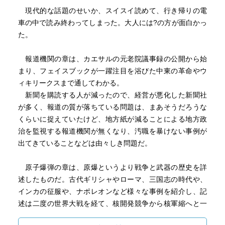
「政策を考えだすのが官僚であり、多くの政治家はこれを
現代的な話題のせいか、スイスイ読めて、行き帰りの電
承認するだけならば、
車の中で読み終わってしまった。大人には?の方が面白かっ
選挙で政治家を選ぶ意味は薄れてしまいます」
た。
「そのため日本などでは、多くの有権者の間に、「誰が政
治家になっても、
報道機関の章は、カエサルの元老院議事録の公開から始
どの政党が与党になっても、結局政治は変わらない」とい
まり、フェイスブックが一躍注目を浴びた中東の革命やウ
う幻滅も生まれてきています。」
ィキリークスまで通してわかる。
新聞を購読する人が減ったので、経営が悪化した新聞社
しかし、そうではない部分もあると思うのです。
が多く、報道の質が落ちている問題は、まあそうだろうな
政策の大きな方針を決めることが、そうです。
くらいに捉えていたけど、地方紙が減ることによる地方政
例えば今回の選挙ですと、原発の推進か脱原発かという選
治を監視する報道機関が無くなり、汚職を暴けない事例が
択肢がありましたし、
出てきていることなどは由々しき問題だ。
TPPへの参加・不参加もそうですし、憲法改正案の是非に
ついてもありました。
原子爆弾の章は、原爆というより戦争と武器の歴史を詳
述したものだ。古代ギリシャやローマ、三国志の時代や、
投票するのには少なからず勉強が必要になります。
インカの征服や、ナポレオンなど様々な事例を紹介し、記
面倒くさいで済んでしまうことは済んでしまうんですよ
述は二度の世界大戦を経て、核開発競争から核軍縮へと一
ね、誰にもとがめられない。
気に進む。しかしソ連崩壊による、テロリストへの核拡散