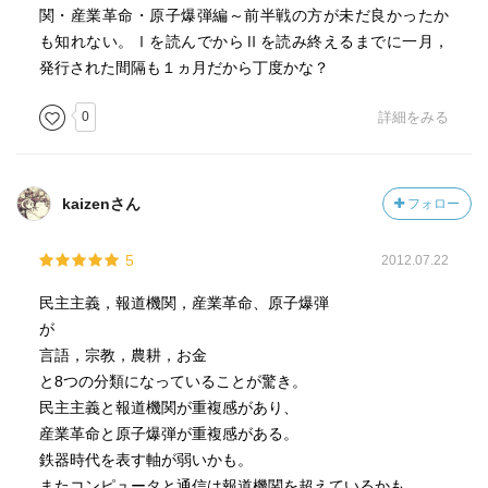
関・産業革命・原子爆弾編～前半戦の方が未だ良かったか
普段意識していませんが、世の中はいろいろな意味で、ス
も知れない。Ⅰを読んでからⅡを読み終えるまでに一月，
ゴイです。
発行された間隔も１ヵ月だから丁度かな？
毎日、ふつうに生活していたら、そのスゴさは感じること
が出来ません。
0
詳細をみる
それが、平和な日常によるボケなんだと僕は思います。
そういったスゴさを本書は感じさせてくれることになりま
す。
kaizenさん
フォロー
大きな意味で、人類学と歴史の本です。
こういうコンセプトで社会科の授業があれば、
5
2012.07.22
また大きなビジョンを持つ人が育つんじゃないでしょう
か。
民主主義，報道機関，産業革命、原子爆弾
ぜひ、高校生や大学生の人にはチャレンジしてもらいたい
が
本でした。
言語，宗教，農耕，お金
と8つの分類になっていることが驚き。
民主主義と報道機関が重複感があり、
産業革命と原子爆弾が重複感がある。
鉄器時代を表す軸が弱いかも。
またコンピュータと通信は報道機関を超えているかも。