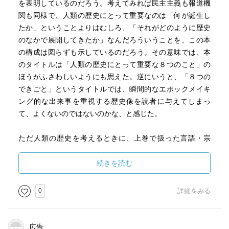
を表明しているのだろう。考えてみれば民主主義も報道機
関も同様で、人類の歴史にとって重要なのは「何が誕生し
たか」ということよりはむしろ、「それがどのように歴史
のなかで展開してきたか」なんだろういうことを、この本
の構成は図らずも示しているのだろう。その意味では、本
のタイトルは「人類の歴史にとって重要な８つのこと」の
ほうがふさわしいようにも思えた。逆にいうと、「８つの
できごと」というタイトルでは、瞬間的なエポックメイキ
ング的な出来事を重視する歴史像を読者に与えてしまっ
て、よくないのではないのかな、と感じた。
ただ人類の歴史を考えるときに、上巻で扱った言語・宗
教・農耕・お金といった形で歴史を切って語っていくとい
う考え方は面白いかもしれないと思い直すようになった。
続きを読む
人類の歴史を教科書のように時代順に「ひとつのストーリ
ー」で叙述するのではなく、多様な歴史の観点を設定し
0
詳細をみる
て、いくつものストーリーを見せるという（そしてそれは
時間を行きつ戻りつする）意味で「ジュニア新書」として
は中学生に教科書と違った歴史観を提供しているのだか
広告