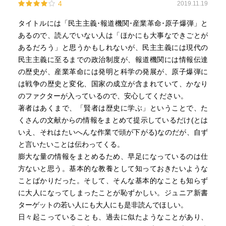
4
2019.11.19
タイトルには「民主主義･報道機関･産業革命･原子爆弾」と
あるので、読んでいない人は「ほかにも大事なできごとが
あるだろう」と思うかもしれないが、民主主義には現代の
民主主義に至るまでの政治制度が、報道機関には情報伝達
の歴史が、産業革命には発明と科学の発展が、原子爆弾に
は戦争の歴史と変化、国家の成立が含まれていて、かなり
のファクターが入っているので、安心してください。
著者はあくまで、「賢者は歴史に学ぶ」ということで、た
くさんの文献からの情報をまとめて提示しているだけ(とは
いえ、それはたいへんな作業で頭が下がる)なのだが、自ず
と言いたいことは伝わってくる。
膨大な量の情報をまとめるため、早足になっているのは仕
方ないと思う。基本的な教養として知っておきたいような
ことばかりだった。そして、そんな基本的なことも知らず
に大人になってしまったことが恥ずかしい。ジュニア新書
ターゲットの若い人にも大人にも是非読んでほしい。
日々起こっていることも、過去に似たようなことがあり、