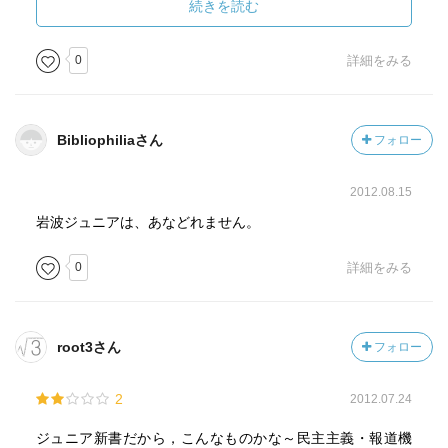
年代別投票率を見ると、20代30代という若い世代が投票に
などの新たな危険が浮かび上がってくる。そして核が最終
続きを読む
行かない傾向が強かったりします。
兵器かと思いきや、サイバーテロという新たな戦争も始め
僕なんかもそうですが、政治というものがわからないし、
る。人類はなんて愚かなんだと嘆きたくなるくらい、つぎ
0
詳細をみる
どこから食いついていいかさえも
からつぎと戦争と兵器を生み出していく。これが解決して
最初はわからなかったりします。
も、きっとまた予想もつかない戦争をはじめるのだろう。
でも、とっかかりはあるのです。
Bibliophiliaさん
フォロー
それは日常生活での不満や制度への批判でもいいです、
受験には関係ないのかもしれないが、若い人たちが「正
そういったものがあるということ、格差であれ就職難であ
義」を考えるときにこの本はとても役に立つ材料を提供し
2012.08.15
れ、そういった不満を解消してほしいという
てくれている。ジュニア新書の名の通り、中高生にぜひ読
思いがあれば、投票の糸口にそれはなります。
んでもらいたい本だ。
岩波ジュニアは、あなどれません。
…と、話は民主主義のところで大きくなってしまいまし
0
詳細をみる
た。
報道機関の章も大変興味深かったですし、
root3さん
フォロー
同様に、産業革命と戦争の章も面白かったです。
戦争のところでは、核兵器による危機の時代なんだなと認
2
2012.07.24
識することで
心が冷えて弱くなっていくのを感じたくらいです。
ジュニア新書だから，こんなものかな～民主主義・報道機