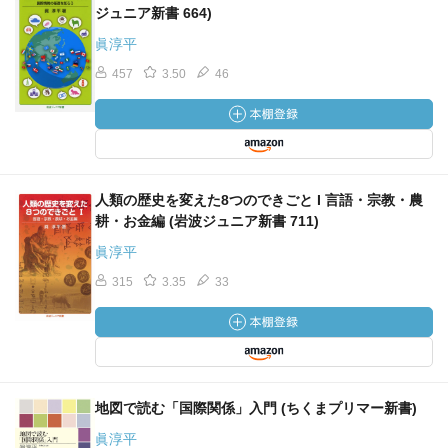
ジュニア新書 664)
眞淳平
457
3.50
46
人類の歴史を変えた8つのできごと I 言語・宗教・農
耕・お金編 (岩波ジュニア新書 711)
眞淳平
315
3.35
33
地図で読む「国際関係」入門 (ちくまプリマー新書)
眞淳平