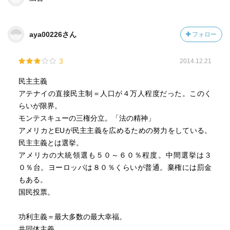
ら、意義あるものなのだろう。そういうメタ的な視点が読
者に伝わっているかどうかは、わからないが。
aya00226さん
フォロー
3
2014.12.21
民主主義
アテナイの直接民主制＝人口が４万人程度だった。このく
らいが限界。
モンテスキューの三権分立。「法の精神」
アメリカとEUが民主主義を広めるための努力をしている。
民主主義とは選挙。
アメリカの大統領選も５０～６０％程度。中間選挙は３
０％台。ヨーロッパは８０％くらいが普通。棄権には罰金
もある。
国民投票。
功利主義＝最大多数の最大幸福。
共同体主義。