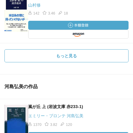
山村修
142
3.46
18
もっと見る
河島弘美の作品
嵐が丘 上 (岩波文庫 赤233-1)
エミリー・ブロンテ 河島弘美
1370
3.82
120