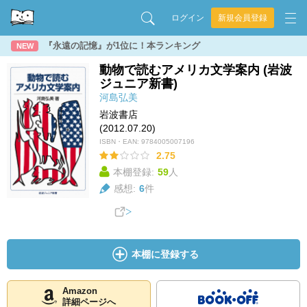
ログイン
新規会員登録
『永遠の記憶』が1位に！本ランキング
NEW
動物で読むアメリカ文学案内 (岩波
ジュニア新書)
河島弘美
岩波書店
(2012.07.20)
ISBN・EAN:
9784005007196
2.75
本棚登録:
59
人
感想:
6
件
本棚に登録する
Amazon
詳細ページへ