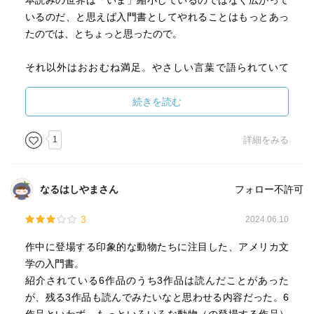
本読みの世界は「いま」縮小しているのではなく広がって
いるのだ、と思えば入門書としてやれることはもっとあっ
たのでは、とちょっと思ったので。
それ以外はおおむね満足。やさしい言葉で語られていて
も、読書の喜びの「キモ」の部分にもきっちり触れてい
て、ああこの本読んでみたいなあ、読みかえそうかなあ、
続きを読む
と思うこと多々あり。
1
詳細をみる
なるはしやまさん
フォロー不許可
3
2024.06.10
作中に登場する印象的な動物たちに注目した、アメリカ文
学の入門書。
紹介されている6作品のうち3作品は読んだことがあった
が、残る3作品も読んでみたいなと思わせる内容だった。6