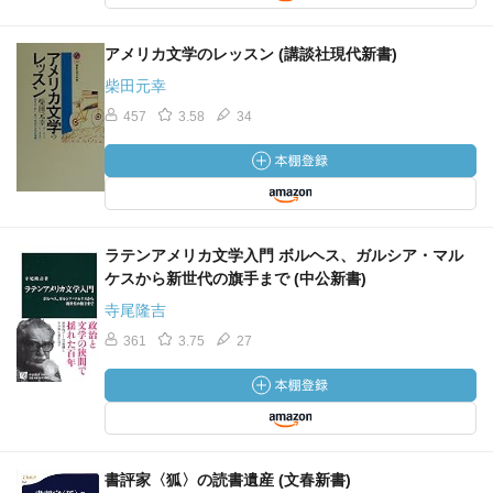
アメリカ文学のレッスン (講談社現代新書)
柴田元幸
457
3.58
34
ラテンアメリカ文学入門 ボルヘス、ガルシア・マル
ケスから新世代の旗手まで (中公新書)
寺尾隆吉
361
3.75
27
書評家〈狐〉の読書遺産 (文春新書)