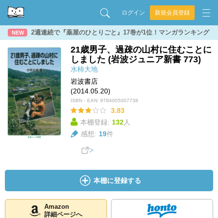
ログイン
新規会員登録
2週連続で『薬屋のひとりごと』17巻が1位！マンガランキング
NEW
21歳男子、過疎の山村に住むことに
しました (岩波ジュニア新書 773)
水柿大地
岩波書店
(2014.05.20)
ISBN・EAN:
9784005007738
3.83
本棚登録:
132
人
感想:
19
件
本棚に登録する
Amazon
詳細ページへ