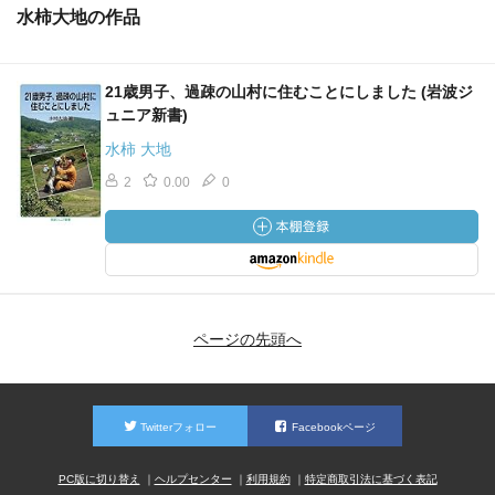
水柿大地の作品
21歳男子、過疎の山村に住むことにしました (岩波ジ
ュニア新書)
水柿 大地
2
0.00
0
ページの先頭へ
Twitterフォロー
Facebookページ
PC版に切り替え
ヘルプセンター
利用規約
特定商取引法に基づく表記