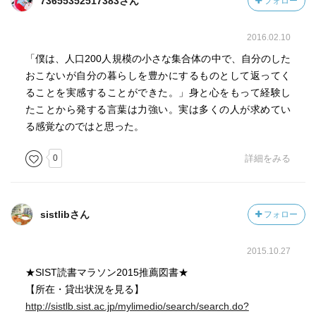
73655352517383さん
フォロー
2016.02.10
「僕は、人口200人規模の小さな集合体の中で、自分のした
おこないが自分の暮らしを豊かにするものとして返ってく
ることを実感することができた。」身と心をもって経験し
たことから発する言葉は力強い。実は多くの人が求めてい
る感覚なのではと思った。
0
詳細をみる
sistlibさん
フォロー
2015.10.27
★SIST読書マラソン2015推薦図書★
【所在・貸出状況を見る】
http://sistlb.sist.ac.jp/mylimedio/search/search.do?