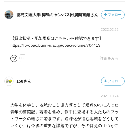
徳島文理大学 徳島キャンパス附属図書館さん
フォロー
2022.02.22
【貸出状況・配架場所はこちらから確認できます】
https://lib-opac.bunri-u.ac.jp/opac/volume/704419
0
詳細をみる
158さん
フォロー
2021.10.24
大学を休学し、地域おこし協力隊として過疎の村に入った
青年の奮闘記。著者を含め、作中に登場する人たちのフッ
トワークの軽さに驚きです。過疎化が進む地域をどうして
いくか、は今後の重要な課題ですが、その答えの１つがこ