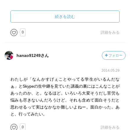
耕作放棄地となった棚田を再生するという社会的な課題
と、近い将来彼が直面するであろうパーソナルな課題。そ
続きを読む
このバランスをどのように取っていくかは彼本人の独特な
バランス感覚で上手くやっていくようにも思う。これから
0
詳細をみる
も余計なイジりをする大人の１人として、ドラマよりも面
白い彼の人生をウォッチングしていきたい。
hanao91249さん
フォロー
2014.05.29
わたしが「なんかすげぇことやってる学生がいるんだな
ぁ」とSkypeの生中継を見ていた講義の裏にはこんなことが
あったのか、と。なるほど。いろいろ大変そうだし苦労も
悩みも尽きないんだろうけど、それも含めて面白そうだと
思わせるって実はなかなか難しいよねー。面白かった。あ
と、行ってみたい。
0
詳細をみる