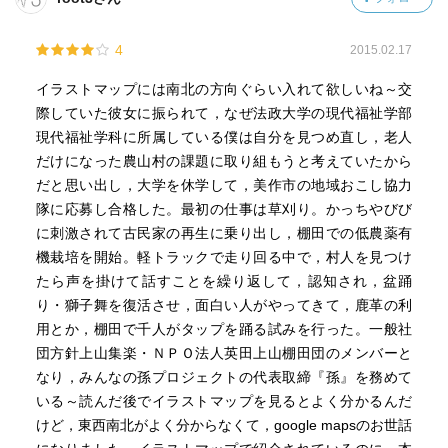
4
2015.02.17
イラストマップには南北の方向ぐらい入れて欲しいね～交
際していた彼女に振られて，なぜ法政大学の現代福祉学部
現代福祉学科に所属している僕は自分を見つめ直し，老人
だけになった農山村の課題に取り組もうと考えていたから
だと思い出し，大学を休学して，美作市の地域おこし協力
隊に応募し合格した。最初の仕事は草刈り。かっちやびび
に刺激されて古民家の再生に乗り出し，棚田での低農薬有
機栽培を開始。軽トラックで走り回る中で，村人を見つけ
たら声を掛けて話すことを繰り返して，認知され，盆踊
り・獅子舞を復活させ，面白い人がやってきて，鹿革の利
用とか，棚田で千人がタップを踊る試みを行った。一般社
団方針上山集楽・ＮＰＯ法人英田上山棚田団のメンバーと
なり，みんなの孫プロジェクトの代表取締『孫』を務めて
いる～読んだ後でイラストマップを見るとよく分かるんだ
けど，東西南北がよく分からなくて，google mapsのお世話