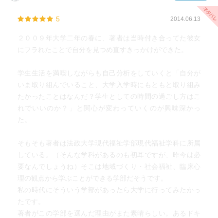
5
2014.06.13
２００９年大学二年の春に、著者は当時付き合ってた彼女
にフラれたことで自分を見つめ直すきっかけができた。
学生生活を満喫しながらも自己分析をしていくと「自分が
いま取り組んでいること、大学入学時にもともと取り組み
たかったことはなんだ？学生としての時間の過ごし方はこ
れでいいのか？」と関心が変わっていくのが興味深かっ
た。
そもそも著者は法政大学現代福祉学部現代福祉学科に所属
している。（そんな学科があるのも初耳ですが、昨今は必
要なんでしょうね）そこは地域づくり・社会福祉、臨床心
理の観点から学ぶことができる学部だそうです。
私の時代にそういう学部があったら大学に行ってみたかっ
たです。
著者がこの学部を選んだ理由がまた素晴らしい。あるドキ