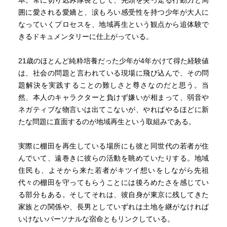
本。常に切り込み隊長として、先頭を突っ走る行動力と周
囲に愛される愛嬌と、涙もろい感受性を持つ少年が大人に
なっていくプロセスを、地域再生という観点から追体験で
きるドキュメンタリーに仕上がっている。
21歳のほとんど純粋培養だった少年が4年かけて得た経験値
は、社会の問題と言われている現場に飛び込んで、その問
題解決を実践することの難しさと尊さなのだと思う。当
然、本人のキャラクターと負けず嫌いが相まって、弱音や
ネガティブな物言いは出てこないが、やればやるほどに新
たな問題に直面するのが地域再生という取組みである。
実際に棚田を再生している場所にも彼と同世代の若者が住
んでいて、遠巻きに彼らの活動を眺めていたりする。地域
住民も、よそから来た若者がキツイ想いをしながら先祖
代々の棚田を守ってもらうことには後ろめたさを感じてい
る部分もある。そしてそれは、彼自身が東京に残してきた
家族との関係や、長男としていずれは土地を継がなければ
いけないパーソナルな宿命ともリンクしている。