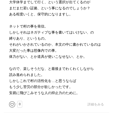
大学休学までして行く、という選択が出てくるのが
地元を尊重しつつ、新しいアイデアや消滅してしまった古
まだまだ若い証拠、という事になるのでしょうか？
い風習を復活させていく。
ある程度いくと、保守的になりますし。
生まれも年齢も、仕事も別々な人たちが集まって上山を盛
り上げていくのだ。
ネットで村の事を発信。
しかしそれはネガティブな事を書いてはいけない、の
著者のすごいバイタリティは、やはり２０代の若さだろ
縛りあり、というもの。
う。大学を休学して上山の活動をしている。その後、東京
それがいかされているのか、本文の中に書かれているのは
と岡山を行き来して大学を無事に卒業しているのだから、
大変だった事は想像内での事。
頭が下がる。
体力がない、とか道具が使いこなせない、とか。
まだまだプロジェクトは始まったばかりだと言う。
なので、楽しそうだな、と最後までわくわくしながら
彼らの今後の活動を見守っていきたい。
読み進められました。
しかしこれで村の活性化を…と思うならば
もう少し苦労の部分が欲しかったです。
安易に飛びこみそうな人の抑止力のために。
0
詳細をみる