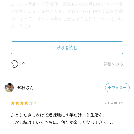
ュメント番組で「高齢化・過疎化の進む農山村とそこで暮
らす独居老人」を見たから。東京で何不自由なく暮らす著
者にとって、そういう暮らしがあることにショックを受け
たようです。
それから受験して入学し、最初は志も忘れて学生生活を送
っていたのだけれど、彼女にフラれたことではたと思い直
続きを読む
したのだ。
0
詳細をみる
ゼミの図司直也先生の部屋を訪ね相談したことで、大きく
人生が変わった。
総務省主管の事業「地域おこし協力隊」の存在を知り、い
永杜さん
フォロー
くつか調べて岡山県美作市の地域おこし協力隊に応募し
た。
4
2014.06.09
岡山県の上山（うえやま）での活動となり、先に活動して
いる協力隊の人たちといっしょになって、地元の人たちと
ふとしたきっかけで過疎地に１年だけ、と生活を。
交流をしながら山村を切り拓いていく様子に、感心した。
しかし続けていくうちに、何だか楽しくなってきて…。
地元住民と移住者との関係も素晴らしい。