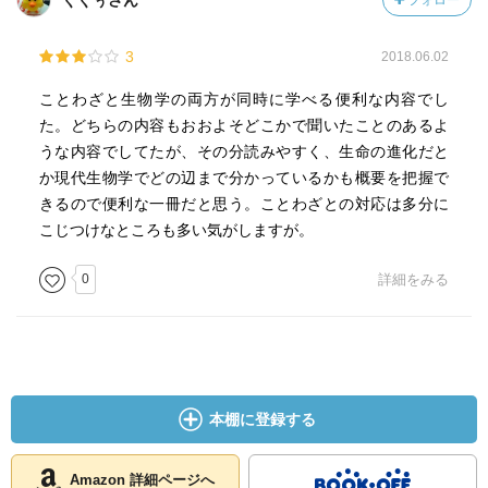
ぐぐぅさん
フォロー
むしろ軽蔑の念が含まれているでしょう。 現在、世には
多くのサプリメントが出回っています。そのなかには有益
3
2018.06.02
なものも多いこととは思いますが、なかには副作用もない
が効き目も疑わしい、「毒にも薬にもならぬ」ものが含ま
ことわざと生物学の両方が同時に学べる便利な内容でし
れていることも、否めないのではないでしょうか。 な
た。どちらの内容もおおよそどこかで聞いたことのあるよ
お、肉、魚、野菜などの多くの食品は毒にも薬にもならな
うな内容でしてたが、その分読みやすく、生命の進化だと
くても、栄養としてなくてはならないものです。多くの庶
か現代生物学でどの辺まで分かっているかも概要を把握で
民も、悪人でもなければ偉人でもない「毒にも薬にもなら
きるので便利な一冊だと思う。ことわざとの対応は多分に
ぬ」存在ではありますが、食品のようになくてはならない
こじつけなところも多い気がしますが。
役割を担っていることもまた確かでしょう。」
0
詳細をみる
—『生物学の基礎はことわざにあり カエルの子はカエ
ル？ トンビがタカを生む？ (岩波ジュニア新書)』杉本 正
信著
本棚に登録する
「信じられないような話ですが、筆者は、ミミズのような
Amazon 詳細ページへ
カイチュウが口からでてきたという、忘れることのできな