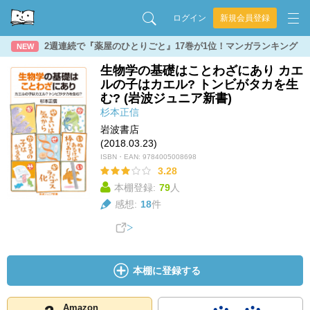
ログイン
新規会員登録
2週連続で『薬屋のひとりごと』17巻が1位！マンガランキング
NEW
生物学の基礎はことわざにあり カエ
ルの子はカエル? トンビがタカを生
む? (岩波ジュニア新書)
杉本正信
岩波書店
(2018.03.23)
ISBN・EAN:
9784005008698
3.28
本棚登録:
79
人
感想:
18
件
本棚に登録する
Amazon