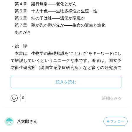
トン、動物プランクトンが増えません。海であれば、海藻
第４章 諸行無常――老化とがん
も育たず、漁獲量も減り、養殖ノリの色が落ちるなど、困
第５章 十人十色――生物多様性と生殖・性
った状態になります。」
第６章 蛙の子は蛙――遺伝か環境か
第７章 鶏が先か卵が先か――生命の誕生と進化
—『生物学の基礎はことわざにあり カエルの子はカエ
あとがき
ル？ トンビがタカを生む？ (岩波ジュニア新書)』杉本 正
信著
・総 評
本書は、生物学の基礎知識を“ことわざ”をキーワードにし
「飛んで火に入る夏の虫──走光性 自分からわざわざ危険
て解説していくというユニークな本です。著者は、国立予
な目にあうことのたとえで、夏の夜、虫が灯火にどんどん
防衛生研究所（現国立感染症研究所）など多くの研究所で
集まってくることに由来します。 虫が灯火に集まるの
免疫ウイルス学や細胞生物学を研究していた人物です。
は、走光性のためです。みなさんも、夜に虫が街灯や自動
これまで皆さんが覚えてきた“ことわざ”を振り返ってみる
続きを読む
販売機の光に集まるところを見たことがあるでしょう。
と、生物に関するものが意外に多いことに気付くでしょ
『岩波生物学辞典』によれば、自由運動能力を持つ生物が
う。それは、昔から多くの人たちが生命という神秘に接す
0
詳細をみる
外からの刺激に反応して起こす運動のうち、方向性が認め
る中で、様々な興味と疑問を抱いてきた結果だと言いま
られる運動を「走性」といいます。特に、その刺激が光で
す。本書ではたくさんの“ことわざ”が取り上げられています
あるときには「走光性」といいます。 走光性はミドリム
が、その中でも面白いと思ったものを以下の３点でまとめ
八太郎さん
フォロー
シやカタツムリにも見られ、また、このことわざにあるよ
ます。
うに、羽アリ、ガ、ウンカ、セミなどの昆虫に典型的に見