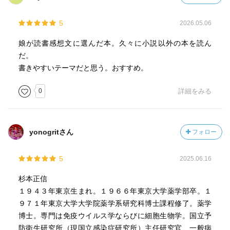
5
2026.05.06
娘が読書感想文に選んだ本。久々に小説以外の本を読ん
だ。
書きやすいテーマだと思う。おすすめ。
0
詳細をみる
yonogritさん
フォロー
5
2025.06.16
杉本正信
１９４３年東京生まれ。１９６６年東京大学薬学部卒。１
９７１年東京大学大学院薬学系研究科博士課程修了。薬学
博士。専門は免疫ウイルス学ならびに細胞生物学。国立予
防衛生研究所（現国立感染症研究所）主任研究官、一般病