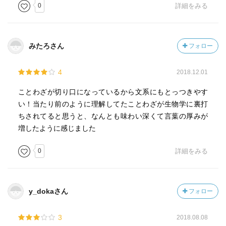
ならない。また最初から慎しめば、あとの禍はないのであ
0
詳細をみる
の受精卵から新たな個体が生まれることになります。即
る」」
ち、生物学的な視点から見れば「卵より鶏が先」という結
論になるそうです。このように“ことざわ”を理科の視点から
—『生物学の基礎はことわざにあり カエルの子はカエ
分析してみるのも面白いのではないでしょうか。
みたろさん
フォロー
ル？ トンビがタカを生む？ (岩波ジュニア新書)』杉本 正
信著
本書が面白いのは、国語で学習する“ことわざ”と理科で学
4
2018.12.01
習する“生物”を組み合わせたという点にあります。不思議な
「病は口から入り、禍は口から出る──全身への影響 この
組み合わせにも見えますが、複雑な生物の仕組みを理解す
ことわざが切り口になっているから文系にもとっつきやす
ことわざの意は、病気は食べ物を通してかかり、災難は自
る上で“ことわざ”は分かりやすいイメージを与えてくれます
い！当たり前のように理解してたことわざが生物学に裏打
分の話す言葉によって起こるものだということです。失言
し、生物学的な視点から“ことわざ”を考えることで、実は非
ちされてると思うと、なんとも味わい深くて言葉の厚みが
が命取りになることがある政治家にとっては、とくに心に
常に理に適った表現であることが分かったりします。国語
増したように感じました
とどめなければならないでしょう。中国・晋王朝時代（二
あるいは理科が好き！という人は、是非、手に取ってほし
六五〜四二〇年）の『傅子』（付録）に出典が求められ、
0
詳細をみる
い一冊です。
日本にも古くからあった、最も長く生き続けたことわざの
（1397字）
ひとつです。」
y_dokaさん
フォロー
—『生物学の基礎はことわざにあり カエルの子はカエ
ル？ トンビがタカを生む？ (岩波ジュニア新書)』杉本 正
3
2018.08.08
信著