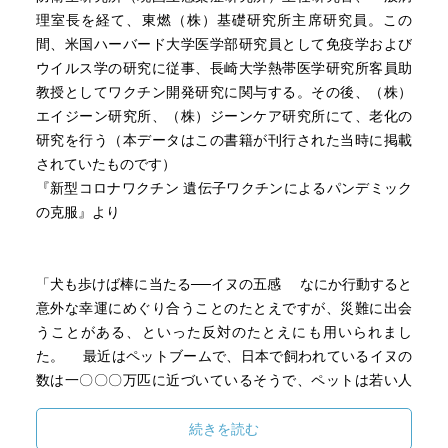
理室長を経て、東燃（株）基礎研究所主席研究員。この
間、米国ハーバード大学医学部研究員として免疫学および
ウイルス学の研究に従事、長崎大学熱帯医学研究所客員助
教授としてワクチン開発研究に関与する。その後、（株）
エイジーン研究所、（株）ジーンケア研究所にて、老化の
研究を行う（本データはこの書籍が刊行された当時に掲載
されていたものです）
『新型コロナワクチン 遺伝子ワクチンによるパンデミック
の克服』より
「犬も歩けば棒に当たる──イヌの五感 なにか行動すると
意外な幸運にめぐり合うことのたとえですが、災難に出会
うことがある、といった反対のたとえにも用いられまし
た。 最近はペットブームで、日本で飼われているイヌの
数は一〇〇〇万匹に近づいているそうで、ペットは若い人
たちばかりでなく、高齢者にとっても大きないやしとなっ
ています。 江戸時代には、五代将軍徳川綱吉の「生類憐
続きを読む