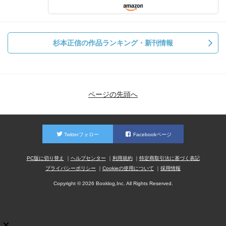
「事実は小説より奇なり──利己的な遺伝子 この世界で実
際に起きる出来事は、作り話である小説よりも複雑で不思
議であるという意味です。生物の世界は、動物の行動から
杉本正信の作品ランキング・新刊情報
分子生物学の世界にいたるまで、じつに「小説より奇な
り」です。 行動生物学者のリチャード・ドーキンスが書
いた、『利己的な遺伝子』（日高敏隆他訳、紀伊國屋書
店、一九九一年）という本の、一九七六年版のまえがきの
ページの先頭へ
一節を紹介しましょう。 いささか陳腐かもしれないが、
「小説よりも奇なり」ということばは、私が真実について
感じていることをまさに正確に表現している。われわれは
Twitterフォロー
Facebookページ
生存機械──遺伝子という名の利己的な分子を保存するべく
盲目的にプログラムされたロボット機械なのだ。この事実
PC版に切り替え
ヘルプセンター
利用規約
特定商取引法に基づく表記
に私は今なおただ驚きつづけている。私は何年も前からこ
プライバシーポリシー
Cookieの使用について
採用情報
のことを知っていたが、到底それに完全に慣れてしまえそ
Copyright © 2026 Booklog,Inc. All Rights Reserved.
うにはない。私の願いの一つは、他の人たちをなんとかし
て驚かせてみることである。」
—『生物学の基礎はことわざにあり カエルの子はカエ