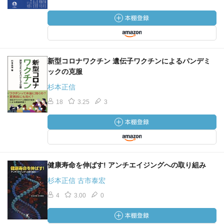
学的に証明した研究があります。」
—『生物学の基礎はことわざにあり カエルの子はカエ
ル？ トンビがタカを生む？ (岩波ジュニア新書)』杉本 正
信著
新型コロナワクチン 遺伝子ワクチンによるパンデミ
ックの克服
「蓼食う虫も好き好き──救い 人によって好みとするもの
は違っていて、人それぞれだというたとえ。蓼は茎や葉に
杉本正信
辛味の成分があります。甘い花の蜜にいろいろな虫が寄っ
18
3.25
3
てくるのは理解できますが、なかには辛い蓼を食う虫もい
る、というように、人の好みも千差万別である例に引いて
いるのです。 オーストラリアに棲息するコアラは、ほか
の生物が食べない毒のあるユーカリの葉を食べて生きのび
てきました（図 ５-１）。これは、他の動物と食物を争う必
健康寿命を伸ばす! アンチエイジングへの取り組み
要がなかったという点で有利でした。」
杉本正信 古市泰宏
—『生物学の基礎はことわざにあり カエルの子はカエ
4
3.00
0
ル？ トンビがタカを生む？ (岩波ジュニア新書)』杉本 正
信著