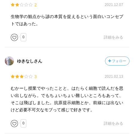
2
2021.12.07
られます、また、この走光性は、光でイカをおびき寄せる
【POINT①】「腸の煮え返る」――現代科学を先取りし
イカ釣り船に応用されています（図 １-８）。」
た、先人たちの知恵
生物学の観点から諺の本質を捉えるという面白いコンセプ
激しい怒りを抑えられない様子を「腸の煮え返る」と言
トではあった。
—『生物学の基礎はことわざにあり カエルの子はカエ
います。ここで疑問なのが、なぜ「腸」なのでしょうか？
ル？ トンビがタカを生む？ (岩波ジュニア新書)』杉本 正
実は、ある海外の研究では「脳に存在しているセロトニン
0
詳細をみる
信著
という物質は腸にも存在し、しかも体内のセロトニンの九
五％が小腸の粘膜にあるクローム親和性細胞にある」と報
「藪蛇──ヘビの生態 やらなくてもよいのに余計なことを
告されています。即ち、腸は脳と深い関係性をもつ、いわ
ゆきなしさん
フォロー
して、かえって災いを受けることのたとえです。わざわざ
ば「第二の脳」とも呼べる存在だと言います。もちろん、
やぶをつつきまわして、ひそんでいたヘビに襲撃される、
この“ことわざ”が登場した当時は、こうした知識を持つ人は
3
2021.02.13
ということに由来します。 ヘビは有鱗目ヘビ亜目に含ま
いなかったはずです。先人たちは、日常の経験と知恵か
れる、四肢の退化した爬虫類の総称です。ヘビ類とトカゲ
ら、現代科学がようやく明らかにした成果を“先取り”してい
むかーし授業でやったことと、はたらく細胞で読んだを思
類は互いに類縁関係にあって、有鱗目を構成します。動き
たと言えるでしょう。
い出しながら。でもちょいちょい難しいところもあって、
は、体を左右に波動させるヘビ特有の蛇行運動によります
そこは飛ばしました。抗原提示細胞とか、前線には出ない
が、また、肋骨を地面などにおしつけながら起伏させるこ
【POINT②】「攻撃は最大の防御」――なぜ、エイズウイ
けど必要不可欠なモブって感じで好きです。
とでもおこなわれます。腹板はキャタピラのような役割を
ルスは根絶できないのか？
果たしています。ヘビの視覚は劣り、聴覚もほとんどない
人類は様々なウイルスの脅威にさらされていますが、中
0
詳細をみる
のですが、嗅覚は鋭敏です。 モグラやネズミを食べるた
でも「エイズウイルス」は強力です。このウイルスが厄介