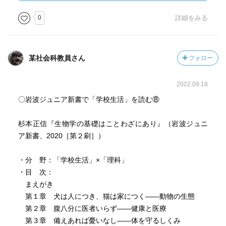
みの令」でイヌをつなぐことが禁止された影響もあり、大
部分のイヌは放し飼いだったでしょう。あっちこっち歩き
0
詳細をみる
回っては、思わぬエサにありついたり、あるいは悪さをし
て人に棒で追われたりした当時のイヌの生きざまが、この
ことわざからうかがえます。」
某社会科教員さん
フォロー
—『生物学の基礎はことわざにあり カエルの子はカエ
2022.09.18
ル？ トンビがタカを生む？ (岩波ジュニア新書)』杉本 正
信著
〇岩波ジュニア新書で「学校生活」を読む⑧
杉本正信『生物学の基礎はことわざにあり』（岩波ジュニ
ア新書、2020［第２刷］）
「水清ければ魚棲まず──魚の生態 次に述べるように、魚
にとって水は適度に汚れていた方がよいのですが、人につ
・分 野：「学校生活」×「理科」
いても、あまり潔癖すぎるとかえって敬遠されるたとえに
・目 次：
なっています。 実際に、水が清すぎると「貧栄養」とい
まえがき
う状態になり、栄養塩とよばれる、窒素、リン、ケイ素な
第１章 犬は人につき、猫は家につく――動物の生態
どがとぼしくなります。栄養塩のとぼしい、貧栄養化の状
第２章 腹八分に医者いらず――健康と医療
態では水は清くなりますが、魚のエサとなる植物プランク
第３章 備えあれば憂いなし――体を守るしくみ