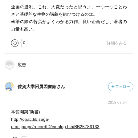
企画の勝利。これ、大変だったと思うよ。一つ一つことわ
「毒薬変じて薬となる──薬と毒 害をなすものが一変して
ざと基礎的な生物の講義を結びつけるのは。
役立つものに変わることがあり、毒薬も使い方によっては
執筆の際の苦労がよくわかる力作。良い企画だし、著者の
有益なものに変わる、というたとえです。 アマゾンの奥
力量も高い。
深いジャングルの先住民であるヒバロ族の狩人は、サルを
狩る目的で、毒物をぬりつけた吹き矢を使いました。矢が
0
詳細をみる
突き刺さるとサルは木から落ちて、五分もたたないうちに
呼吸をしなくなりました。矢の先にぬりつけられていたの
広告
は、有名な猛毒のクラーレです。 ところが、やがて、精
製されたクラーレは外科医の手術を助けることになりまし
た。これを注射することで、患者の不随意筋のけいれんを
佐賀大学附属図書館さん
フォロー
抑えることができ、手術をスムーズにおこなうことができ
るようになったのです。まさに「毒薬変じて薬となる」だ
ったのです。 このように、科学的に考えても毒と薬の間
2018.07.24
には密接な関連があります。」
本館開架(新書)
http://opac.lib.saga-
—『生物学の基礎はことわざにあり カエルの子はカエ
u.ac.jp/opc/recordID/catalog.bib/BB25786133
ル？ トンビがタカを生む？ (岩波ジュニア新書)』杉本 正