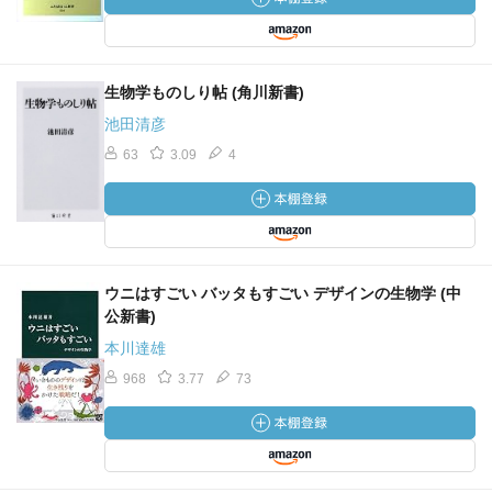
—『生物学の基礎はことわざにあり カエルの子はカエ
ル？ トンビがタカを生む？ (岩波ジュニア新書)』杉本 正
信著
生物学ものしり帖 (角川新書)
「泣き面に蜂──日和見感染症 悪いことが、続けざまに起
池田清彦
こるたとえです。 災いの連鎖は、ひとつの病気をきっか
63
3.09
4
けとしてよく起こります。たとえば病気になって体力がお
とろえると免疫力が低下し、いろいろな感染症にかかりや
すくなります。とくに問題になるのは次に紹介する、日和
見感染症です。 細菌は皮膚や粘膜の外側に常在菌として
存在しますが、体内に侵入することはありません。その種
ウニはすごい バッタもすごい デザインの生物学 (中
類は約一〇〇〇、その数は人の体を構成している細胞の数
公新書)
（約三七兆個）の一〇数倍の一〇〇〇兆個にのぼりま
す。」
本川達雄
968
3.77
73
—『生物学の基礎はことわざにあり カエルの子はカエ
ル？ トンビがタカを生む？ (岩波ジュニア新書)』杉本 正
信著