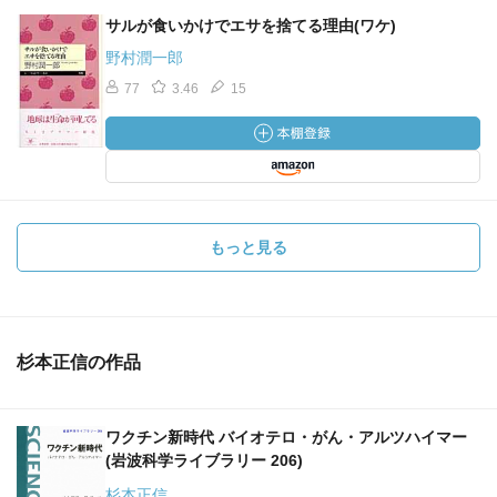
「人は百病の器もの──体は病原体の培養装置 このことわ
サルが食いかけでエサを捨てる理由(ワケ)
ざの意味は、人間はあらゆる病気にかかり、まるで病気を
野村潤一郎
入れる容器のようだということです。江戸時代にでてくる
77
3.46
15
ことわざで、ここにでてくる「百病」とは、大部分が感染
症であったと思われます。 事実、私たちの体は本来ほと
んどあらゆる病原体が増殖可能な、培養容器のようなもの
です。なによりも栄養分に富んでいます。 そうならない
のは、本章で紹介したような、自然免疫と適応免疫といっ
た生体防御機構が備わっているからです。病気になって免
もっと見る
疫機構がおとろえると、常在菌が頭をもたげ、日和見感染
症にかかることはすでに述べた通りです。」
—『生物学の基礎はことわざにあり カエルの子はカエ
ル？ トンビがタカを生む？ (岩波ジュニア新書)』杉本 正
杉本正信の作品
信著
ワクチン新時代 バイオテロ・がん・アルツハイマー
「流れる水は腐らず──新陳代謝 常に活動し新陳代謝をし
(岩波科学ライブラリー 206)
ているものは、腐ったり停滞したりしないということ。
「流水腐らず」ともいいます。 表皮細胞は活発な新陳代
杉本正信