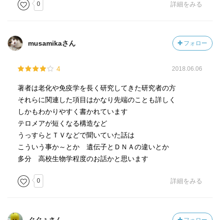
信著
0
詳細をみる
「毒を以て毒を制す──抗がん剤 悪人を使って、悪人を退
治したり悪を排除したりすることです。このことわざは、
musamikaさん
フォロー
科学的に見ても薬にそのまま当てはまります。 がんの治
療は、手術、抗がん剤による化学療法、そして放射線療法
4
2018.06.06
が中心となっています。このなかで、抗がん剤と放射線は
いずれも体にとって本来「毒」であり、したがってこれら
著者は老化や免疫学を長く研究してきた研究者の方
による療法は「毒を以て毒（がん）を制す」る方法であ
それらに関連した項目はかなり先端のことも詳しく
る、ということができます。」
しかもわかりやすく書かれています
テロメアが短くなる構造など
—『生物学の基礎はことわざにあり カエルの子はカエ
うっすらとＴＶなどで聞いていた話は
ル？ トンビがタカを生む？ (岩波ジュニア新書)』杉本 正
こういう事か～とか 遺伝子とＤＮＡの違いとか
信著
多分 高校生物学程度のお話かと思います
「毒にも薬にもならぬ──あってもなくてもよい存在 これ
0
詳細をみる
は、「毒薬変じて薬となる」とは対照的なことわざで、こ
れといった害悪もないが有益でもない、どうでもよいこと
のたとえです。人にこのたとえを使ったならば、それには