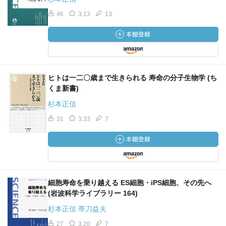
謝をしており、垢は古くなって死んだ表皮細胞です。 血
46
3.13
13
液細胞も新陳代謝の激しい組織で、骨髄では毎日二〇〇〇
億個もの赤血球が作られ、毎日同じ数だけの古くなった赤
血球が体から除かれています。赤血球の平均寿命は一二〇
日ほどで、古くなった赤血球は脾臓などでマクロファージ
という細胞によって破壊され、除去されます。 胃や腸な
ヒトは一二〇歳まで生きられる 寿命の分子生物学 (ち
どの粘膜の細胞も、消化酵素や食物と直接接触するために
くま新書)
傷つきやすく、活発に新陳代謝され、古い細胞は新しい細
杉本正信
胞に置きかわっています。」
31
3.33
7
—『生物学の基礎はことわざにあり カエルの子はカエ
ル？ トンビがタカを生む？ (岩波ジュニア新書)』杉本 正
信著
「年寄りは家の宝──おばあちゃん効果 このことわざの意
細胞寿命を乗り越える ES細胞・iPS細胞、その先へ
は、長い人生を生きぬいた高齢者は経験豊富で、なんでも
(岩波科学ライブラリー 164)
よく知っているから、家の宝として大事にしなければなら
杉本正信 帯刀益夫
ないということです。次に述べますように、このことを科
27
3.20
7