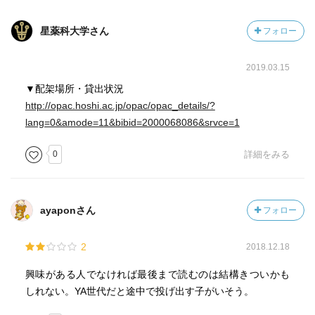
めに土のなかにひそむ必要があるので、「無用の長物」と
なのは「攻撃は最大の防御」を実践していることです。即
化した四肢が退化したようです。いずれにしてもヘビはじ
ち、エイズウイルスが侵入すると、ウイルスを撃退する免
星薬科大学さん
フォロー
っとひそんで獲物をとるので、やぶをつつきまわしたりし
疫システムの“主役”を担う「ヘルパーT細胞」を真っ先に攻
なければ、人を襲うことはないはずで、このことわざはヘ
撃します。いわば、敵の軍隊の中枢を真っ先につぶすこと
2019.03.15
ビのこのような生態を反映しているわけです。」
で、自らの生き残りを図っているのです。しかも、このウ
イルスは不安定で容易に変異を起こすため、有効なワクチ
▼配架場所・貸出状況
—『生物学の基礎はことわざにあり カエルの子はカエ
ンを開発することが非常に難しいと言います。このよう
http://opac.hoshi.ac.jp/opac/opac_details/?
ル？ トンビがタカを生む？ (岩波ジュニア新書)』杉本 正
に、“ことわざ”でイメージをつかむことで、難解なウイルス
lang=0&amode=11&bibid=2000068086&srvce=1
信著
の仕組みも理解できるのではないでしょうか。
0
詳細をみる
「腹八分に医者いらず──健康と医療 これは、食べすぎな
【POINT③】「鶏が先か卵が先か」――“ことわざ”を生物学
いように腹八分目の食物をとっていれば、健康でいられる
的に考える
ということです。 江戸時代の本草学者（薬用に重点を置
物事の因果関係や順序が分からない時に「鶏が先か卵が
ayaponさん
フォロー
いた植物などの自然物の学者）で儒学者でもあった貝原益
先か」という表現を用います。ただ、この“ことわざ”は、ま
軒（一六三〇〜一七一四年）が八三歳で著した『養生訓』
さに「生命の誕生」を考える上で重要な問いかけとなりま
2
2018.12.18
（全現代語訳、伊藤友信訳、講談社学術文庫、一九八二
す。生物学を専門とする著者の見解では、地球上における
年）には、次のような「満腹をさける」という項目があり
最初の生命体は「自己増殖が可能な分子」から成り立って
興味がある人でなければ最後まで読むのは結構きついかも
ます。「珍美な食べ物にむかってもほどほどでやめるのが
いたと言います。こうした単細胞生物が多細胞生物への進
しれない。YA世代だと途中で投げ出す子がいそう。
よい。（中略）とくに飲食は満腹することをさけなければ
化する中で、やがて有性生殖をおこなう生物が誕生し、そ