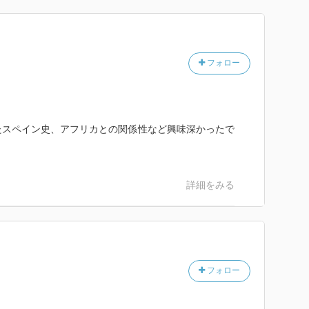
、新大陸から持ち込まれた、とのことだが、私はこの原
しまっている。
ないのだろうが、好みの問題として…
だって赤の国、それがスペイン！
フォロー
こそ、スペイン。
えた本書は歴史の面白さを体感させてくれる。
が、できれば他の国もお願いしたいと思う。
たスペイン史、アフリカとの関係性など興味深かったで
詳細をみる
フォロー