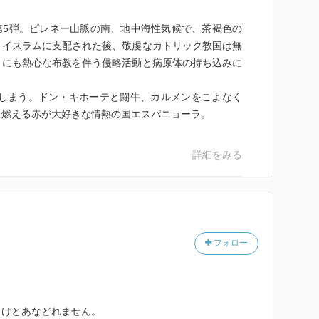
第5弾。ピレネー山脈の南、地中海性気候で、茶褐色の
、イスラムに支配された後、敬虔なカトリック教国は無
りにも熱心な布教を伴う侵略活動と病原体の持ち込みに
てしまう。ドン・キホーテと闘牛、カルメンをこよなく
し燃える赤が大好きな情熱の国エスパニョーラ。
詳細をみる
フォロー
向けとあなどれません。