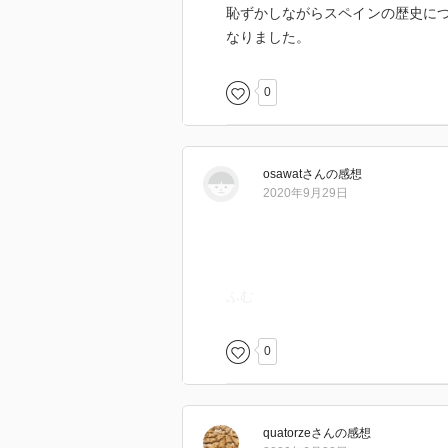
恥ずかしながらスペインの歴史に
なりました。
0
osawat
さん
の感想
2020年9月29日
ふむ
0
quatorze
さん
の感想