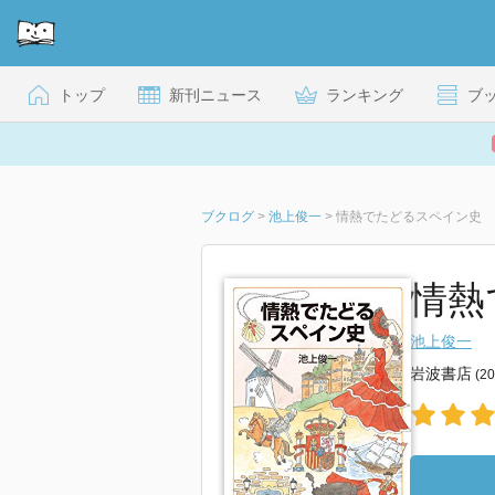
トップ
新刊ニュース
ランキング
ブ
ブクログ
>
池上俊一
>
情熱でたどるスペイン史
情熱
池上俊一
岩波書店
(2