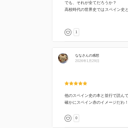
でも、それが全てだろうか？
高校時代の世界史ではスペイン史
った。
教科書に載っているものだけ、ニ
1
初めて知ったのが文学の技法。
奇知主義や文飾主義といった17世
うだ。
なな
さん
の感想
言葉遊びだらけで本質が分からな
2026年1月29日
でも、日本の私たちだって17世紀
きっとスペインでも、古文に近い
私自身の興味として、絵画につい
プラド美術館などは一度は訪問し
他のスペイン史の本と並行で読ん
っと。
確かにスペイン赤のイメージだわ
スペイン人は世論調査によると、
0
さっすが情熱の国！
さて、そんな赤が好きなスペイン