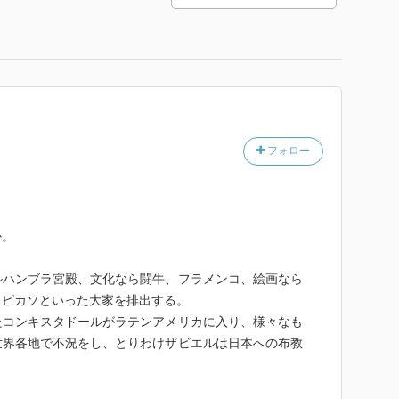
フォロー
か。
ルハンブラ宮殿、文化なら闘牛、フラメンコ、絵画なら
、ピカソといった大家を排出する。
たコンキスタドールがラテンアメリカに入り、様々なも
世界各地で不況をし、とりわけザビエルは日本への布教