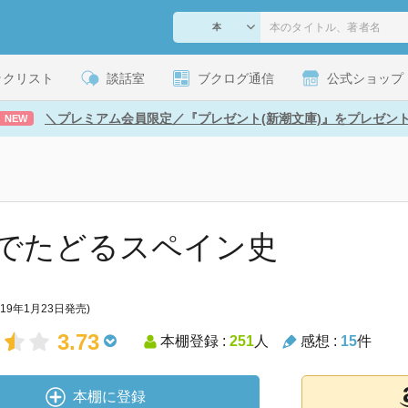
ックリスト
談話室
ブクログ通信
公式ショップ
＼プレミアム会員限定／『プレゼント(新潮文庫)』をプレゼン
NEW
でたどるスペイン史
019年1月23日発売)
3.73
本棚登録 :
251
人
感想 :
15
件
本棚に登録