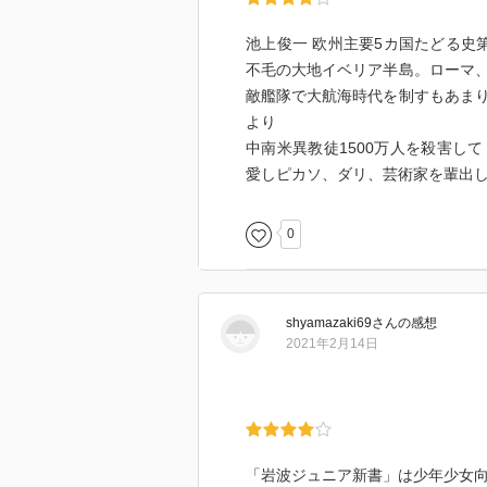
池上俊一 欧州主要5カ国たどる史
不毛の大地イベリア半島。ローマ
敵艦隊で大航海時代を制すもあま
より
中南米異教徒1500万人を殺害し
愛しピカソ、ダリ、芸術家を輩出
0
shyamazaki69
さん
の感想
2021年2月14日
「岩波ジュニア新書」は少年少女