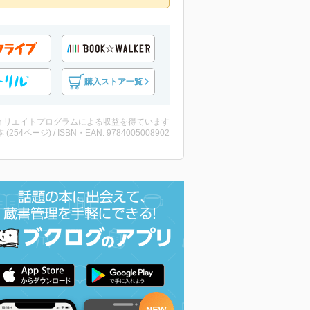
購入ストア一覧
ィリエイトプログラムによる収益を得ています
・本 (254ページ) / ISBN・EAN: 9784005008902