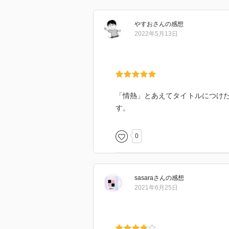
赤色を作る着色料、コチニールが
料を知ってから出来るだけ避けて
やすお
さん
の感想
もちろん食品衛生法上何の問題も
2022年5月13日
パプリカやトマトといった食べ物
passion という言葉が示すもの
国民性、民衆についても考察を加
本書でシリーズは終わりだそうだ
「情熱」とあえてタイトルにつけ
す。
0
sasara
さん
の感想
2021年6月25日