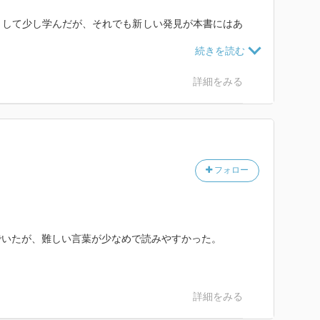
として少し学んだが、それでも新しい発見が本書にはあ
ュースで取り上げられるものだけが、その国ではない。
詳細をみる
紀の超絶技巧で書かれた文学は、なかなか翻訳が難しそ
くなりそうだが、どうなのだろう？
の文書はかなり手こずる。
フォロー
のでは、と思っているのだが。
ては興味深い。
たいと思いつつ、都内美術館の企画展に足を運ぶのがや
でいたが、難しい言葉が少なめで読みやすかった。
！
ヨーロッパの中で赤が好きな国だそうだ。
詳細をみる
。